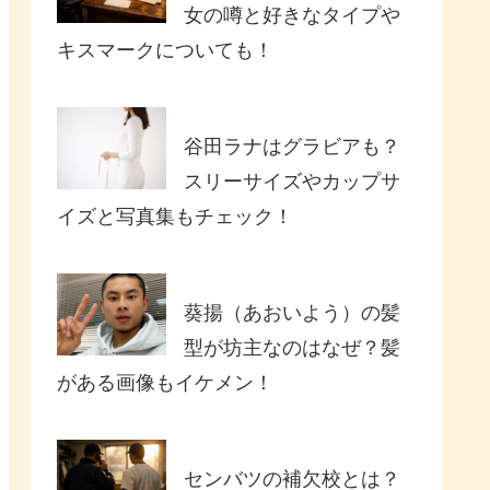
女の噂と好きなタイプや
キスマークについても！
谷田ラナはグラビアも？
スリーサイズやカップサ
イズと写真集もチェック！
葵揚（あおいよう）の髪
型が坊主なのはなぜ？髪
がある画像もイケメン！
センバツの補欠校とは？