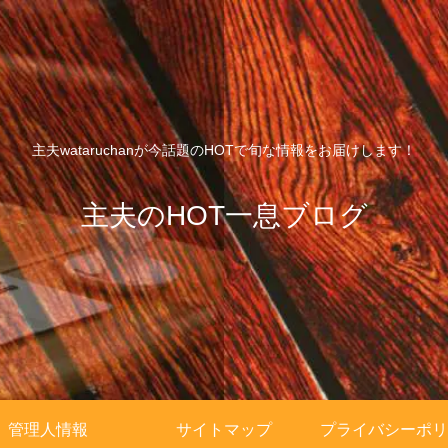
主夫wataruchanが今話題のHOTで旬な情報をお届けします！
主夫のHOT一息ブログ
管理人情報
サイトマップ
プライバシーポリ