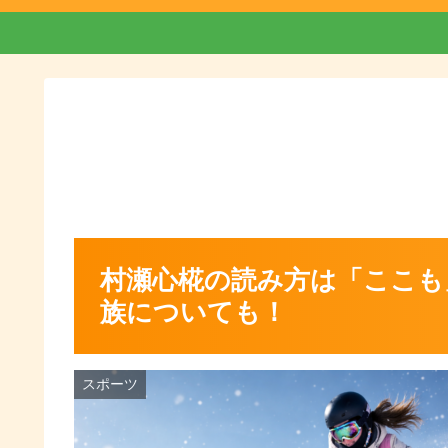
村瀬心椛の読み方は「ここも
族についても！
スポーツ