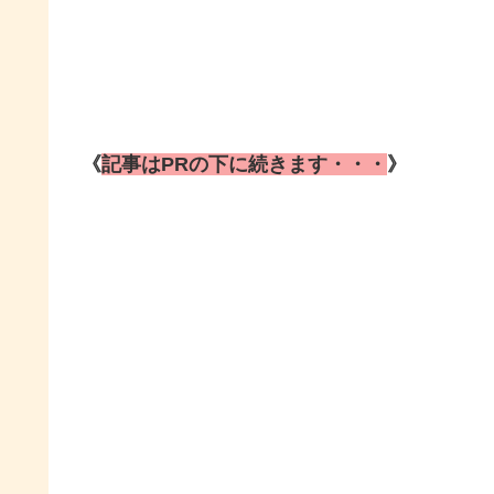
《
記事はPRの下に続きます・・・
》