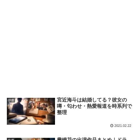
宮近海斗は結婚してる？彼女の
俳優
噂・匂わせ・熱愛報道を時系列で
整理
2021.02.22
豊嶋花の出演作品まとめ｜ドラ