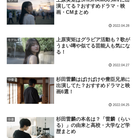
モデル
演してる？おすすめドラマ・映
画・CMまとめ
2022.04.28
上原実矩はグラビア活動も？歌が
モデル
うまい噂や似てる芸能人も気にな
る！
2022.04.27
杉田雷麟はばけばけや豊臣兄弟に
俳優
出演してた？おすすめドラマと映
画6選！
2022.04.25
杉田雷麟の本名は？「雷麟（らい
俳優
る）」の由来と高校・大学など学
歴まとめ