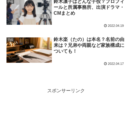
鈴木凛子はどんな子役？プロフィ
子役
ールと所属事務所、出演ドラマ・
CMまとめ
2022.04.19
鈴木楽（たの）は本名？名前の由
子役
来は？兄弟や両親など家族構成に
ついても！
2022.04.17
スポンサーリンク