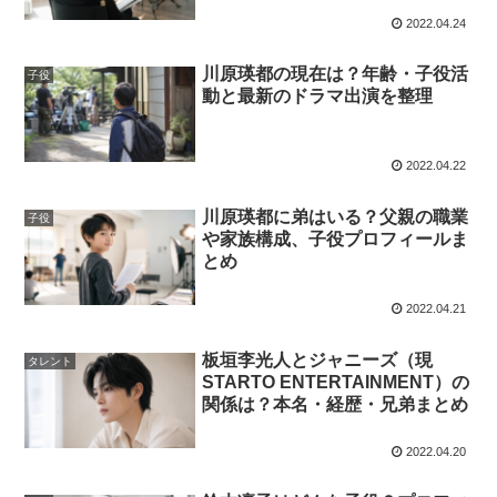
2022.04.24
川原瑛都の現在は？年齢・子役活
子役
動と最新のドラマ出演を整理
2022.04.22
川原瑛都に弟はいる？父親の職業
子役
や家族構成、子役プロフィールま
とめ
2022.04.21
板垣李光人とジャニーズ（現
タレント
STARTO ENTERTAINMENT）の
関係は？本名・経歴・兄弟まとめ
2022.04.20