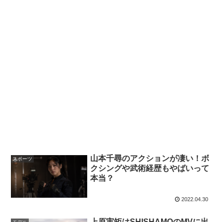
山本千尋のアクションが凄い！ボ
スポーツ
クシングや武術経歴もやばいって
本当？
2022.04.30
上原実矩はSHISHAMOのMVに出