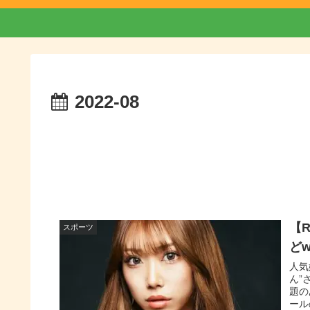
2022-08
【
スポーツ
どw
人気
ん”
題の
ールの