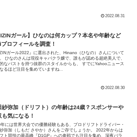
2022.08.31
RIZINガール】ひなのは何カップ？本名や年齢など
ikiプロフィールを調査！
IZINガール2022』に選出された、Hinano（ひなの）さんについて
。 ひなのさんは現役キャバクラ嬢で、誰もが認める超絶美人で、
的なバストを持つ抜群のスタイルからも、 すでにYahooニュース
なるほど注目を集めていますね...
2022.08.30
田紗弥加（ドリフト）の年齢は24歳？スポンサーや
収も気になる！
19年には世界大会での優勝経験もある、プロドリフトドライバー・
紗弥加（しもだ さやか）さんをご存でしょうか。 2022年からは
フト競技の最高峰『D1GP』への参戦でも注目を集め、深夜バラ