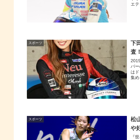
エテ
下
スポーツ
査
20
バー
はド
集め
松
スポーツ
や
『世