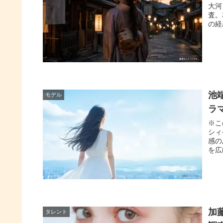
大河
査。
の経
池
モデル
ラ
※こ
シィ
感の
を広
加
タレント