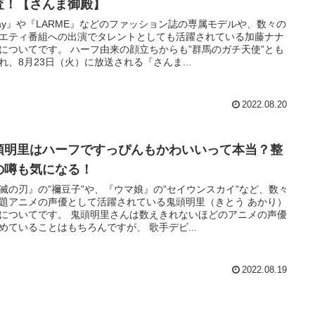
査！【さんま御殿】
ay』や『LARME』などのファッション誌の専属モデルや、数々の
エティ番組への出演でタレントとしても活躍されている加藤ナナ
についてです。 ハーフ由来の顔立ちからも”群馬のガチ天使”とも
れ、8月23日（火）に放送される『さんま...
2022.08.20
頭明里はハーフですっぴんもかわいいって本当？整
の噂も気になる！
滅の刃』の”禰豆子”や、『ウマ娘』の”セイウンスカイ”など、数々
題アニメの声優として活躍されている鬼頭明里（きとう あかり）
についてです。 鬼頭明里さんは数えきれないほどのアニメの声優
めていることはもちろんですが、 歌手デビ...
2022.08.19