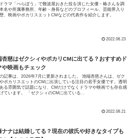
ドラマ「べらぼう」で難波屋おきた役を演じた女優・椿さんを調
本名や所属事務所、年齢・身長などのプロフィール、芸能界入り
歴、映画やポカリスエットCMなどの代表作を紹介します。
2022.08.23
端杏慈はゼクシィやポカリCMに出てる？おすすめド
マや映画もチェック
の記事は、2026年7月に更新されました。 池端杏慈さんは、ゼク
やポカリスエットのCMに出演している注目の若手女優です。透明
ある雰囲気で話題になり、CMだけでなくドラマや映画でも存在感
げています。 「ゼクシィのCMに出ている...
2022.08.21
藤ナナは結婚してる？現在の彼氏や好きなタイプも