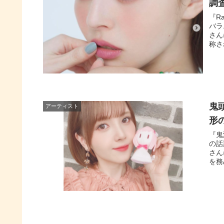
調
『R
バラ
さん
称さ
鬼
アーティスト
形
『鬼
の話
さん
を務