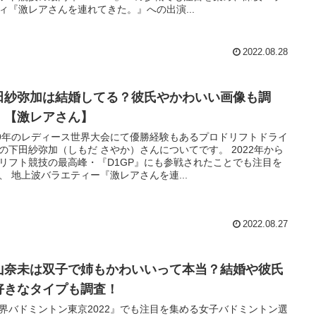
ィ『激レアさんを連れてきた。』への出演...
2022.08.28
田紗弥加は結婚してる？彼氏やかわいい画像も調
！【激レアさん】
19年のレディース世界大会にて優勝経験もあるプロドリフトドライ
の下田紗弥加（しもだ さやか）さんについてです。 2022年から
リフト競技の最高峰・『D1GP』にも参戦されたことでも注目を
、 地上波バラエティー『激レアさんを連...
2022.08.27
山奈未は双子で姉もかわいいって本当？結婚や彼氏
好きなタイプも調査！
界バドミントン東京2022』でも注目を集める女子バドミントン選