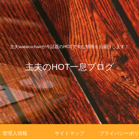
主夫wataruchanが今話題のHOTで旬な情報をお届けします！
主夫のHOT一息ブログ
管理人情報
サイトマップ
プライバシーポリ