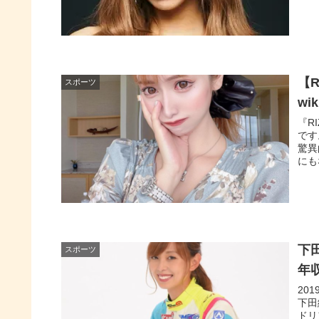
【
スポーツ
w
『R
です
驚異
にも
下
スポーツ
年
20
下田
ドリ