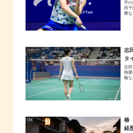
手の
田千
勝な
志
スポーツ
タ
志田
熱愛
輪な
椿
CM
経