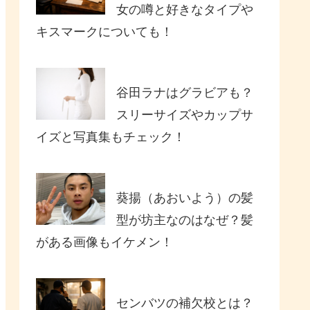
女の噂と好きなタイプや
キスマークについても！
谷田ラナはグラビアも？
スリーサイズやカップサ
イズと写真集もチェック！
葵揚（あおいよう）の髪
型が坊主なのはなぜ？髪
がある画像もイケメン！
センバツの補欠校とは？