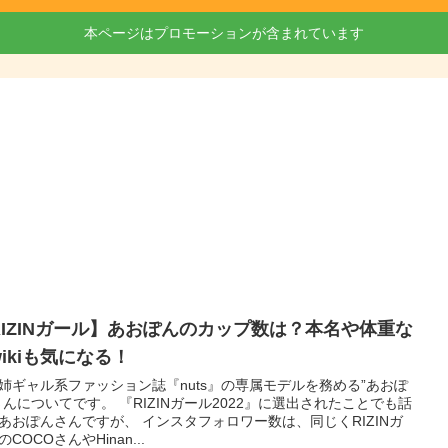
本ページはプロモーションが含まれています
RIZINガール】あおぽんのカップ数は？本名や体重な
ikiも気になる！
姉ギャル系ファッション誌『nuts』の専属モデルを務める”あおぽ
さんについてです。 『RIZINガール2022』に選出されたことでも話
あおぽんさんですが、 インスタフォロワー数は、同じくRIZINガ
COCOさんやHinan...