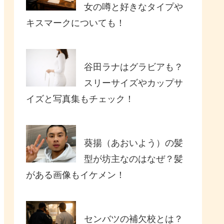
女の噂と好きなタイプや
キスマークについても！
谷田ラナはグラビアも？
スリーサイズやカップサ
イズと写真集もチェック！
葵揚（あおいよう）の髪
型が坊主なのはなぜ？髪
がある画像もイケメン！
センバツの補欠校とは？