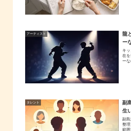
龍
アーティスト
ー
キッ
在を
ーな
副
タレント
生
副島
整理
範囲