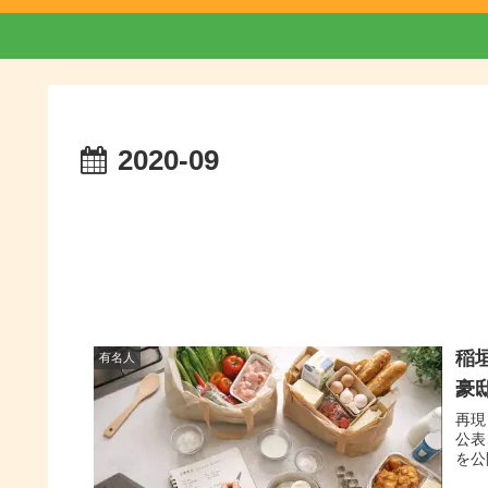
2020-09
稲
有名人
豪
再現
公表
を公