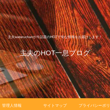
主夫wataruchanが今話題のHOTで旬な情報をお届けします！
主夫のHOT一息ブログ
管理人情報
サイトマップ
プライバシーポリ