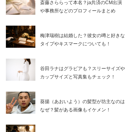
斎藤さららって本名？ja共済のCM出演
や事務所などのプロフィールまとめ
そちらのアカウントでは、目を二重にしたり、鼻にプロテ
ーゼを入れたり、目の下の脂肪取りや、ダブロなどなど、
梅津瑞樹は結婚した？彼女の噂と好きな
お顔の整形もされていることも公表されていました！
タイプやキスマークについても！
詳しく知りたい方は、上記でリンク付けされたツイッター
アカウントを覗いてみてください。
谷田ラナはグラビアも？スリーサイズや
カップサイズと写真集もチェック！
また、あきぴさんは”整形”についての自論をブログでも書
かれていたので、気になる方は読んでみてくださいね！
葵揚（あおいよう）の髪型が坊主なのは
あきぴさんのブログ↓↓
なぜ？髪がある画像もイケメン！
https://ameblo.jp/iebesan/entry-12571787151.html