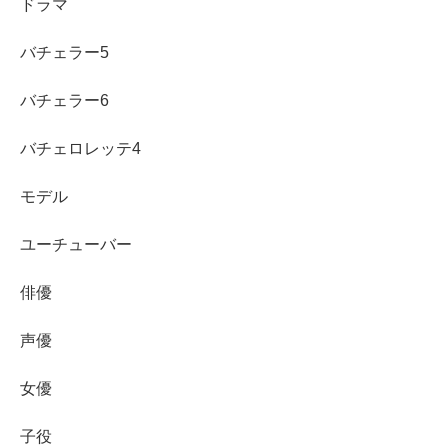
ドラマ
しかし、調べていく中であきぴさんは
1度離婚を経験され
バチェラー5
ていてバツ1
だということを公表されていました。
バチェラー6
バチェロレッテ4
モデル
ユーチューバー
俳優
声優
女優
出典元：https://twitter.com/rizingirlakipi/status/1482059770580566023?
ref_src=twsrc%5Etfw
子役