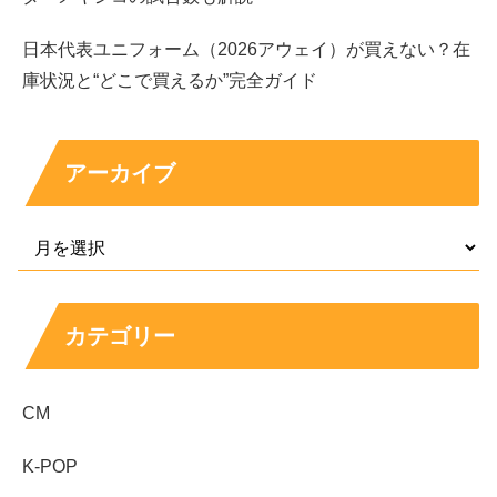
日本代表ユニフォーム（2026アウェイ）が買えない？在
庫状況と“どこで買えるか”完全ガイド
アーカイブ
カテゴリー
あきぴはバツ1なの!?結婚した旦那はどんな
CM
人で画像はある？
K-POP