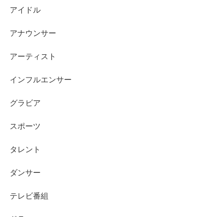
アイドル
続いて、あきぴさんの
結婚された旦那さん
についてです。
アナウンサー
アーティスト
2021年から『RIZINガール』として活躍され、”4児のマ
インフルエンサー
マ”ということでも話題になっているあきぴさんですの
で、
グラビア
結婚された旦那さん
についても気になりますよね！
スポーツ
タレント
ダンサー
そこで、あきぴさんの旦那さんについて調べてみたのです
が、
情報や画像は公開されておらず、職業や年齢などにつ
テレビ番組
いても一切情報はありませんでした
。（泣）