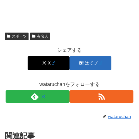
個人的にはトリンドル玲奈さんやダレノガレ明美さんのよ
うな雰囲気を感じるので、
スポーツ
有名人
ドイツ系オーストラリア人か、はたまたイタリア系ブラジ
シェアする
ル人などの血をプンプン感じますね～。
X
はてブ
wataruchanをフォローする
しかし、あきぴさんご自身の公表や両親の情報がない限り
特定するのは難しいので、今後もし情報が出ることがあれ
ば追記していきますね！
wataruchan
関連記事