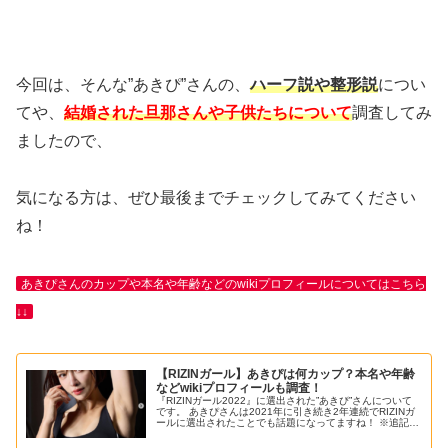
今回は、そんな”あきぴ”さんの、
ハーフ説や整形説
につい
てや、
結婚された旦那さんや子供たちについて
調査してみ
ましたので、
気になる方は、ぜひ最後までチェックしてみてください
ね！
あきぴさんのカップや本名や年齢などのwikiプロフィールについてはこちら
↓↓
【RIZINガール】あきぴは何カップ？本名や年齢
などwikiプロフィールも調査！
『RIZINガール2022』に選出された”あきぴ”さんについて
です。 あきぴさんは2021年に引き続き2年連続でRIZINガ
ールに選出されたことでも話題になってますね！ ※追記
9/25 『RIZINガール2022』であきぴさんが担当するカラ...