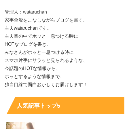
こちらは2022年4月の画像ですが、う～ん、
特に整形され
管理人：wataruchan
たような部分は見受けられません
が、整形されているのな
家事全般をこなしながらブログを書く、
らば鼻や目でしょうか。
主夫wataruchanです。
主夫業の中でホッと一息つける時に
あきぴさんは画像に寄っては奥二重の時もありますが、そ
HOTなブログを書き、
の辺りについてはメイクでなんとでもなるでしょうし、
みなさんがホッと一息つける時に
スマホ片手にサラッと見られるような、
個人的にはあきぴさんのハーフ説をまだ諦めていないの
今話題のHOTな情報から、
で、
お顔の”整形”もされておらず、ノーマルでこの顔立ち
ホッとするような情報まで、
だと予想
します！
独自目線で面白おかしくお届けします！
※追記9/30
人気記事トップ5
あきぴさんはお顔の整形はされていないのではないかと予
想してましたが、あきぴさんは『RIZINガール』以外に
も
”美容系”のツイッターアカウント
を持っていて、