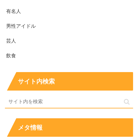
有名人
男性アイドル
妊娠中のDVなんて、相当辛い思いをされていたのです
ね…
芸人
個人的にはそういう気になったことがないので、DVをす
飲食
る男性の気が知れませんが、どんなことがあろうとも暴力
は断固反対です。
サイト内検索
きっと神様は暴力が起こらないように、人間に”口”という
パーツを授けたのだと思ってます。
メタ情報
話はそれてしまいましたが、あきぴさんは『17ライバ