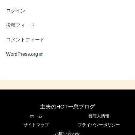
ー』としても活動されており、
ログイン
ライブ配信で
「結婚も2回しています。」
と、ご自身で語
投稿フィード
られていたので、
再婚された旦那さんがいる
ということで
すね！
コメントフィード
もちろん
再婚された旦那さんについての情報も画像も公開
WordPress.org
されていません
が、ルックスについてはなんとも予想出来
ませんが、
広い心の持ち主であることは想像できます
よね！
主夫のHOT一息ブログ
ホーム
管理人情報
あきぴさんが”妊娠中のDV”が理由で離婚されたのであれ
サイトマップ
プライバシーポリシー
ば、少なくとも1人は元旦那さんとの子供ですので、
お問い合わせ