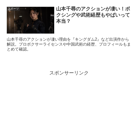
山本千尋のアクションが凄い！ボ
スポーツ
「小６からダイエットしていたから、約２０年間
クシングや武術経歴もやばいって
本当？
も【痩せ】の呪いにかかっていた」と告白。「筋
肉なんていらなかったし運動も大嫌いだった。健
康じゃなくていいし早死にしてもいいから、とに
山本千尋のアクションが凄い理由を『キングダム2』など出演作から
解説。プロボクサーライセンスや中国武術の経歴、プロフィールもま
かく細い自分でいたかった。」と痩せることにの
とめて確認。
み執着していた当時を振り返った。さらに「エス
テ整形サプリ 細くなる為にいくら使ったか
スポンサーリンク
な。」と整形にも手を出していたことを示唆し
た。
引用元：
https://news.yahoo.co.jp/
ふむふむ、この文章だとあきぴさんは”整形されている”と