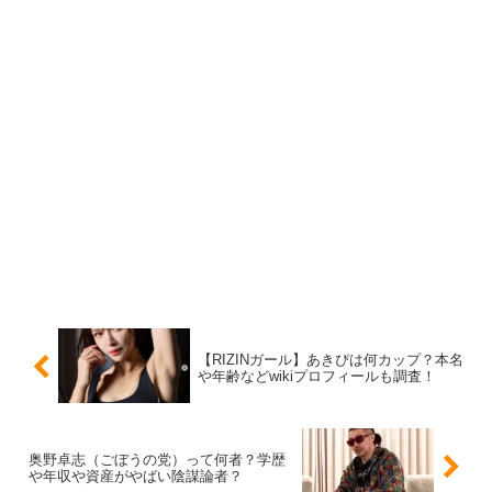
捉えてしまいがちですが、
あくまでも痩せるために整形に手を出した
ということにな
ると、
”脂肪吸引”
などのことではないのでしょうか。
痩せるための整形で顔の整形とはあまり聞かないですよ
ね？
あきぴさんのお顔についての整形に関しては公表も情報も
なかったので、過去の画像と現在の画像を比較してみよう
【RIZINガール】あきぴは何カップ？本名
や年齢などwikiプロフィールも調査！
とも思ったのですが、
あきぴさんのInstagram画像も2021年からなので割と最近
奥野卓志（ごぼうの党）って何者？学歴
や年収や資産がやばい陰謀論者？
のものしかなく、