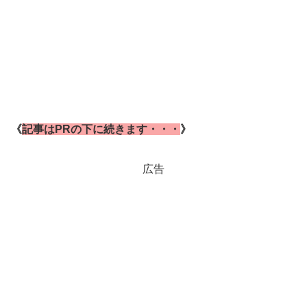
《
記事はPRの下に続きます・・・
》
広告