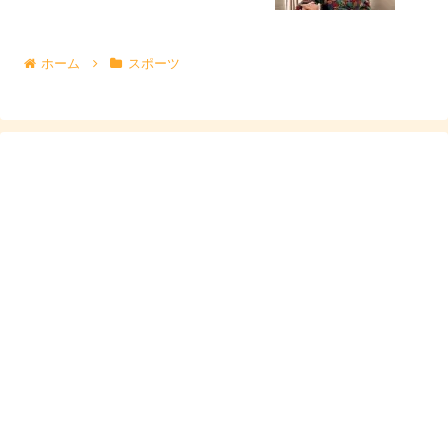
『RIZINガール』までは一般の方だったので、
ネット上で
ホーム
スポーツ
も過去の画像は見つけられませんでした。（泣）
※追記9/30
あきぴさんは『RIZINガール』以前にも、正確には『17ラ
イバー』として活躍されていて、それ以前にも美容系イン
フルエンサーとして一部では有名なお方だったようです！
ですので、正確には”一般の方”ではなく、”インフルエンサ
ー”として活躍されていたということですね！