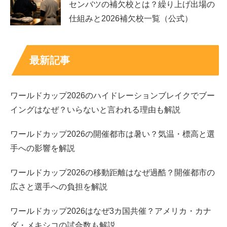
センバツの補欠校とは？繰り上げ出場の
あきぴさんの”整形”に関する追記に関しましては、あきぴ
仕組みと2026補欠校一覧（公式）
さんを良く知る心優しいお方が本ブログのお問い合わせフ
ォームからご指摘しくださったので、
最新記事
追記させていただきました。
ワールドカップ2026のハイドレーションブレイクでブー
お問い合わせくださった方、ありがとうございました！
イングはなぜ？いらないと言われる理由も解説
ワールドカップ2026の開催都市は暑い？気温・標高と選
手への影響を解説
スポンサーリンク
ワールドカップ2026の移動距離はなぜ過酷？開催都市の
広さと選手への負担を解説
ワールドカップ2026はなぜ3カ国共催？アメリカ・カナ
ダ・メキシコの試合数も解説