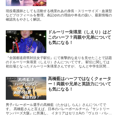
現役看護師としても活動する桃里れあの身長・スリーサイズ・血液型
などプロフィールを整理。表記ゆれの理由や本名の扱い、最新情報の
確認先もやさしく解説。
整形してるって本当？
ドルーリー朱瑛里（しえり）はど
スポーツ
このハーフ？両親や兄弟について
続いて、あきぴさんの
”整形”
説についてです。
も気になる！
『全国都道府県対抗女子駅伝』にて衝撃的な走りを見せたことで話題
のドルーリー朱瑛里（しえり）さんについてです。 駅伝に関しては
初出場となったドルーリー朱瑛里さんですが、 なんと中学生区間の
第3区で”17人抜き”で区間新記録という偉業を達成され...
『RIZINガール』として一躍有名になったあきぴさんにつ
いて検索すると、
”整形”という関連キーワードが出てくる
髙橋藍はハーフではなくクォータ
スポーツ
ー！両親や兄弟と英語力について
ので、
も気になる！
「整形されているのかな～？」と気になって調べてみる
男子バレーボール選手の髙橋藍（たかはし らん）さんについてで
と、ニュース記事でこのようなことが書かれていました。
す。 髙橋藍さんと言えば、日本のバレーボールチーム『サントリー
サンバーズ大阪』に所属し、 イタリアはセリエAの『ヴェロ・バレ
ー・モンツァ』でプレーされていた経験もあるバレーボール選...