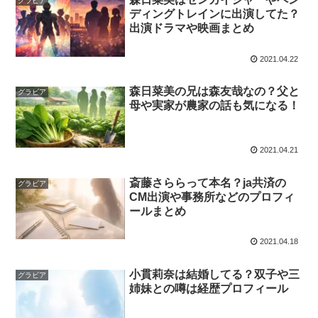
グラビア
ディングトレインに出演してた？
出演ドラマや映画まとめ
2021.04.22
森日菜美の兄は森友哉なの？父と
グラビア
母や実家が農家の話も気になる！
2021.04.21
斎藤さららって本名？ja共済の
グラビア
CM出演や事務所などのプロフィ
ールまとめ
2021.04.18
小貫莉奈は結婚してる？双子や三
グラビア
姉妹との噂は経歴プロフィール