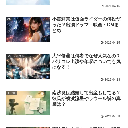
2021.04.16
小貫莉奈は仮面ライダーの何役だ
CM
った？出演ドラマ・映画・CMま
とめ
2021.04.15
大平修蔵は何者でなぜ人気なの？
アーティスト
パリコレ出演や年収についても気
になる！
2021.04.13
南沙良は結婚して出産もしてる？
モデル
彼氏が横浜流星やラウール説の真
相は？
2021.04.08