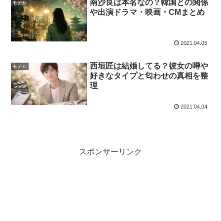
南沙良は本名なの？韓国との関係
モデル
や出演ドラマ・映画・CMまとめ
2021.04.05
西垣匠は結婚してる？彼女の噂や
モデル
好きなタイプと匂わせの真相を整
理
2021.04.04
スポンサーリンク