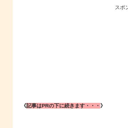
スポ
《
記事はPRの下に続きます・・・
》