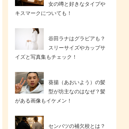
女の噂と好きなタイプや
キスマークについても！
谷田ラナはグラビアも？
スリーサイズやカップサ
イズと写真集もチェック！
葵揚（あおいよう）の髪
型が坊主なのはなぜ？髪
がある画像もイケメン！
センバツの補欠校とは？