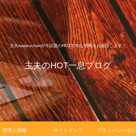
主夫wataruchanが今話題のHOTで旬な情報をお届けします！
主夫のHOT一息ブログ
管理人情報
サイトマップ
プライバシーポリ