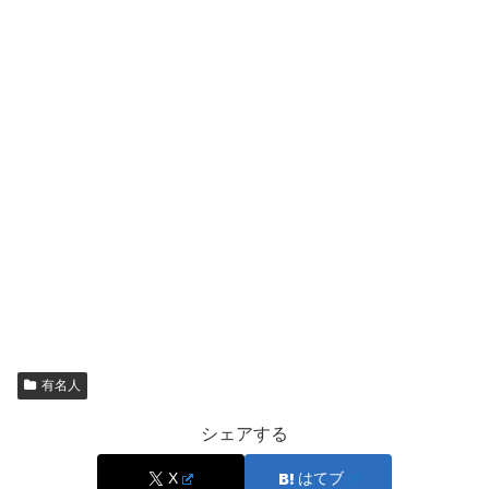
また、現在の彼女についても情報はありませんでしたが、
数々の著名人や芸能人とも関わりのある奥野さんですの
で、
実は誰もが知ってるモデルや女優という可能性も無きにし
も非ずではないでしょうか。
奥野さんは一見いかつくてコワモテな感じですが、対談動
画などを見ているととても謙虚で話し方も柔らかく義理堅
い方という印象を受け、
なおかつお金持ちであることからも、女性にはかなりモテ
有名人
るのではないでしょうか。
シェアする
X
はてブ