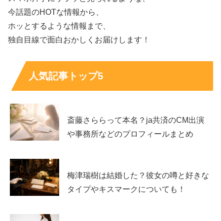
「韓国のハーフ？もしくは在日韓国人？」と気になって調
今話題のHOTな情報から、
べてみたんです。
ホッとするような情報まで、
独自目線で面白おかしくお届けします！
人気記事トップ5
すると
SNSでは「在日韓国人」というワードが目立つツ
イートやコメントがやたらあった
ので、
「え、韓国人なん？」とさらに調べてみたのですが、今の
斎藤さららって本名？ja共済のCM出演
ところ奥野卓志さんが
在日韓国人であるという確証のある
や事務所などのプロフィールまとめ
情報は得られません
でした。
梅津瑞樹は結婚した？彼女の噂と好きな
タイプやキスマークについても！
ただ、いったいなぜ奥野卓志さんが在日韓国人だと噂され
ているのかと気になったので、その理由についても調べて