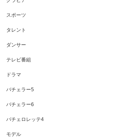
グラビア
個人的には日本人ではないかと予想
します。
スポーツ
タレント
ダンサー
まず、奥野卓志さんの出身については高知県で、高校も大
阪でしたので、
国籍は日本の可能性が高い
のではないでし
テレビ番組
ょうか。
ドラマ
そして、何よりひいお爺ちゃんである野村茂久馬さんが日
バチェラー5
本人で、
野村茂久馬さんのWikipedia
の
妻や家族や親戚
を見ても韓国人の方はいらっしゃらない
ので、
バチェラー6
個人的には日本人である可能性が高いと思います。
バチェロレッテ4
モデル