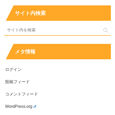
サイト内検索
メタ情報
ログイン
投稿フィード
奥野卓志の結婚や嫁や子供や韓国人との噂
や国籍についてのまとめ
コメントフィード
WordPress.org
ここまでご覧くださりありがとうございます。