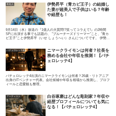
伊勢昇平（青カビ王子）の結婚し
有名人
た妻が超美人で子供はいる？年齢
や経歴も！
奥野卓志に子供はいる？
9月14日（水）放送の『1億人の大質問!?笑ってコラえて!』の2時間
SPに出演する事でも話題の、 ”ブルーチーズドリーマー”こと、”青カ
ビ王子”こと伊勢昇平（いせ しょうへい）さんについてです。 伊勢昇
平さんは北海道は旭川市にある江丹別とい...
続いて、奥野卓志さんの
子供の有無
についてです。
ニマークライモンは何者？社長を
バチェロレッテ4
務める会社や年収を推測！【バチ
ェロレッテ4】
バチェロレッテ4出演のニマークライモンは何者？26歳・リトアニア
事実上2度の結婚歴があることからも、子供の有無につい
出身のITベンチャー代表。会社候補や年収を相場から推測し、プロフ
ても気になるところですが、
ィールと恋愛観も整理。
白谷琢磨はどんな彫刻家？年収や
アーティスト
調べてみても
子供についての情報はなく、奥野さんが登場
経歴プロフィールについても気に
している数々のYouTube動画でも子供については語られ
なる！【バチェロレッテ4】
ていませんでした
ので、