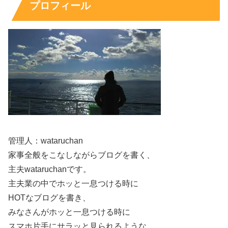
プロフィール
出典元：
https://news.livedoor.com/
続いて、奥野卓志さんの
韓国人説や国籍
についてです。
管理人：wataruchan
家事全般をこなしながらブログを書く、
主夫wataruchanです。
奥野卓志さんは特に外見が韓国人っぽいというわけではな
主夫業の中でホッと一息つける時に
いのですが、
”奥野卓志”と検索すると”
韓国
”という関連キ
HOTなブログを書き、
ーワードが出てくる
ことから、
みなさんがホッと一息つける時に
スマホ片手にサラッと見られるような、