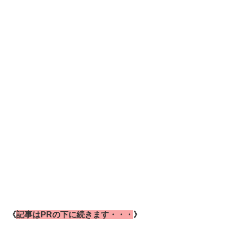
《
記事はPRの下に続きます・・・
》