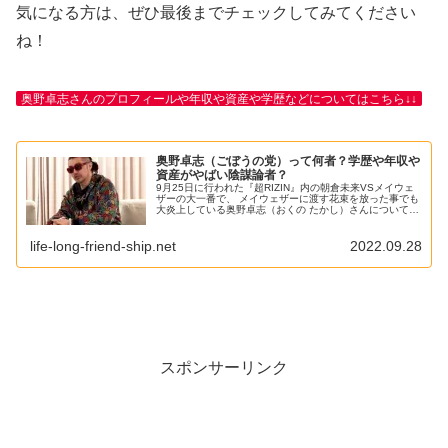
気になる方は、ぜひ最後までチェックしてみてください
ね！
奥野卓志さんのプロフィールや年収や資産や学歴などについてはこちら↓↓
奥野卓志（ごぼうの党）って何者？学歴や年収や
資産がやばい陰謀論者？
9月25日に行われた『超RIZIN』内の朝倉未来VSメイウェ
ザーの大一番で、 メイウェザーに渡す花束を放った事でも
大炎上している奥野卓志（おくの たかし）さんについてで
す。 奥野卓志さんは、数々の芸能人の方も賛同されている
『ごぼうの党』の党...
life-long-friend-ship.net
2022.09.28
スポンサーリンク