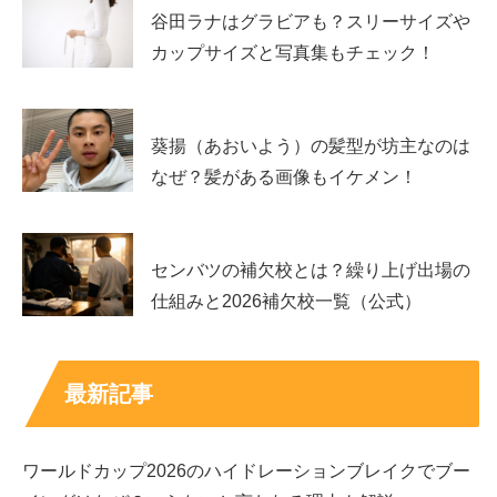
谷田ラナはグラビアも？スリーサイズや
みると、
カップサイズと写真集もチェック！
恐らく2017年に行われた
『OKTA大阪次世代貿易スクー
ル』
に、
葵揚（あおいよう）の髪型が坊主なのは
なぜ？髪がある画像もイケメン！
『東洋ライフサービス株式会社』の代表取締役である
奥野
卓志さんが講師として招かれていたこと
ではないでしょう
か。
センバツの補欠校とは？繰り上げ出場の
仕組みと2026補欠校一覧（公式）
最新記事
ワールドカップ2026のハイドレーションブレイクでブー