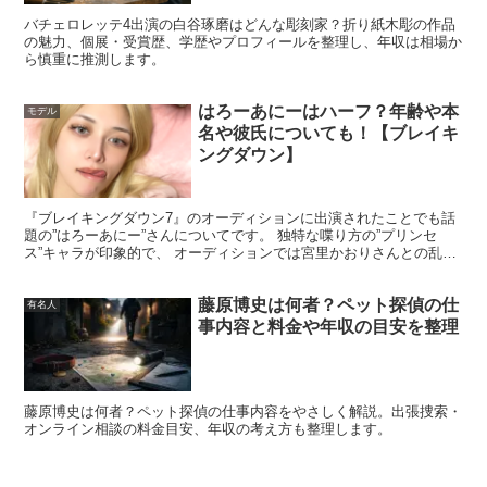
バチェロレッテ4出演の白谷琢磨はどんな彫刻家？折り紙木彫の作品
の魅力、個展・受賞歴、学歴やプロフィールを整理し、年収は相場か
子供はいないのでしょうか。
ら慎重に推測します。
それとも語られていないだけでしょうか。
はろーあにーはハーフ？年齢や本
モデル
名や彼氏についても！【ブレイキ
ングダウン】
『ブレイキングダウン7』のオーディションに出演されたことでも話
奥野さんが結婚された時期や離婚された時期についても不
題の”はろーあにー”さんについてです。 独特な喋り方の”プリンセ
ス”キャラが印象的で、 オーディションでは宮里かおりさんとの乱闘
明ですが、48歳（2022年9月現在）という年齢やバツ2と
で本戦への出場も決定した”はろーあにー”さんですが...
いうことを考えると、
藤原博史は何者？ペット探偵の仕
有名人
事内容と料金や年収の目安を整理
個人的には子供はいるのではないかなぁと思います。
藤原博史は何者？ペット探偵の仕事内容をやさしく解説。出張捜索・
オンライン相談の料金目安、年収の考え方も整理します。
根拠や信憑性のある理由はありませんが、奥野卓志さんの