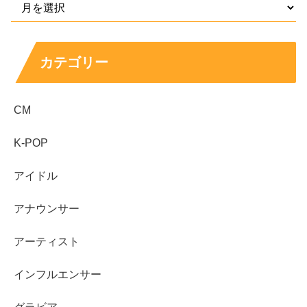
引用元：
http://okta-osaka.com/
カテゴリー
このようなことから奥野卓志さんがコリアンネットワーク
ビジネスに関わっていて、
CM
チラシ下部にある”後援”の欄にも韓国の会社や業者が多い
K-POP
ことから、奥野卓志さんが”在日韓国人”だと思われた方が
アイドル
多かったのかもしれませんね。
アナウンサー
アーティスト
しかし、奥野卓志さんが在日韓国人だという確証のある情
インフルエンサー
報は見当たらず、公表もされていないことから特定するこ
とはできませんが、