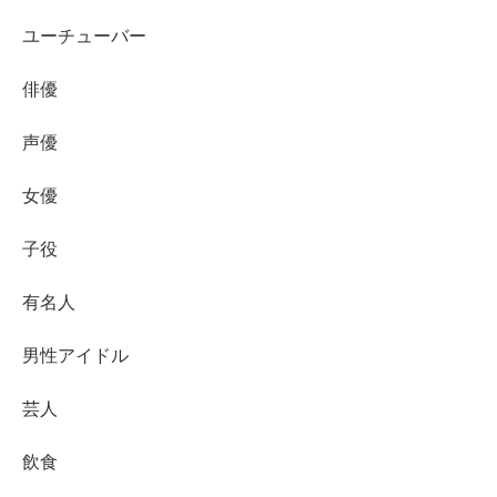
ユーチューバー
もちろん、奥野卓志さんのおばあちゃんの旦那さんが韓国
人で、そこから韓国国籍が代々伝わったという可能性も無
俳優
きにしも非ずですので、
声優
真相については今後の情報を待ちましょう！
女優
子役
有名人
スポンサーリンク
男性アイドル
芸人
飲食