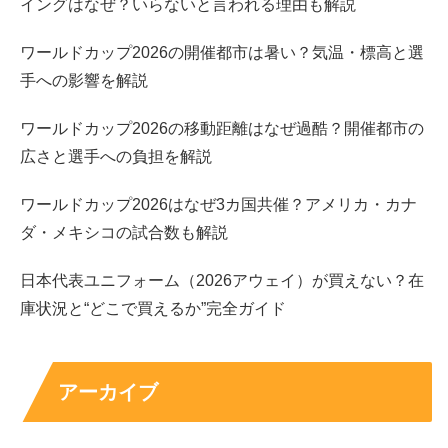
イングはなぜ？いらないと言われる理由も解説
ワールドカップ2026の開催都市は暑い？気温・標高と選
手への影響を解説
ワールドカップ2026の移動距離はなぜ過酷？開催都市の
広さと選手への負担を解説
出典元：
http://okta-osaka.com/
ワールドカップ2026はなぜ3カ国共催？アメリカ・カナ
ダ・メキシコの試合数も解説
日本代表ユニフォーム（2026アウェイ）が買えない？在
こちらのチラシにも書かれているように、
庫状況と“どこで買えるか”完全ガイド
OKTAは世界73ヶ国147都市以上に支会を持つ世
アーカイブ
界唯一のコリアンビジネスネットワークです。