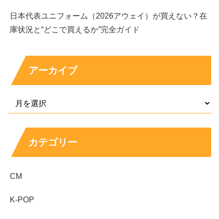
年収については、本人が公表していない限り確定はできま
日本代表ユニフォーム（2026アウェイ）が買えない？在
せん。そこで「モデル業」と「コンテンツクリエイター」
庫状況と“どこで買えるか”完全ガイド
を合わせた場合に
起こり得るレンジ
として考えます。広告
モデルは案件単価と本数で大きく変わり、SNS案件もフ
ォロワー規模や案件内容で上下します。
アーカイブ
仮に、広告・撮影の仕事が月に数本あり、さらにタイアッ
プや出演が年に数回ある場合、年収は
400万円〜900万円
程度
の範囲に収まるケースが現実的に想定されます。
反対に、大型キャンペーンが重なったり、SNS案件が継
カテゴリー
続したりすると
1000万円超
もあり得ますし、逆に活動量
が少なければこの限りではありません。
CM
結論としては、
情報が限られるため断定は不可
で、ここで
K-POP
示した数字は活動条件を置いた推測値です。