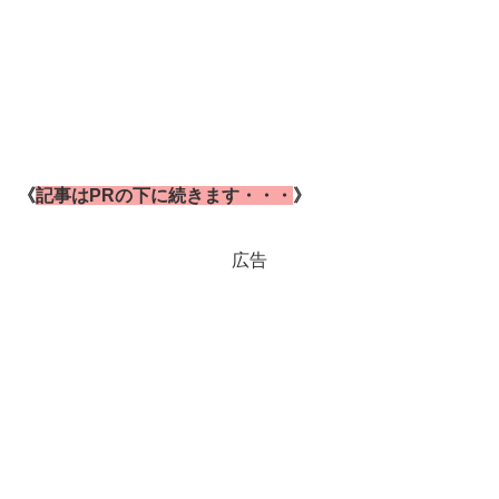
《
記事はPRの下に続きます・・・
》
広告