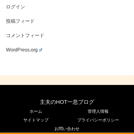
ログイン
バチェロレッテ4での言葉選びや雰囲気が気になった人
は、プロフィールと仕事の整理から入ると「何者？」がス
投稿フィード
ッと腹落ちします。今後、番組内で新情報が出れば、
経歴
や収入の見え方
も更新されていくはずです。
コメントフィード
WordPress.org
主夫のHOT一息ブログ
ホーム
管理人情報
サイトマップ
プライバシーポリシー
お問い合わせ