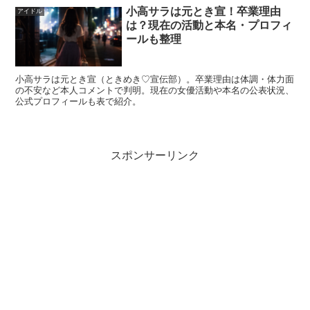
ス」や「ダブル」を使うケースも増えています。
小高サラは元とき宣！卒業理由
アイドル
は？現在の活動と本名・プロフィ
ールも整理
どの言葉が正解というより、本人や所属先の表記に沿うの
が自然で、この記事では「ハーフ（ダブル）」として扱い
小高サラは元とき宣（ときめき♡宣伝部）。卒業理由は体調・体力面
ます。結論としては、
多文化ルーツを持つことは公表情報
の不安など本人コメントで判明。現在の女優活動や本名の公表状況、
から読み取れる
、という整理がいちばん安全で確実です。
公式プロフィールも表で紹介。
国籍は？出生地との違いに注意
スポンサーリンク
国籍の話は、出生地やルーツと混ざりやすいので注意が必
要です。バチェロレッテ4の紹介では出生地が茨城とされ
ており、これは「どこで生まれたか」の情報です。
一方、国籍は法的なステータスであり、本人がパスポート
や国籍取得経緯を明言していない限り、外部から
断定はで
きません
。