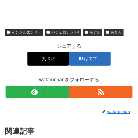
恋愛面でも、相手を喜ばせるためにデートを計画したい、
という方向性がはっきりしていて、そこで大事にしている
のは派手さより
相手目線のロマンチック
です。
インフルエンサー
バチェロレッテ4
モデル
有名人
こうした姿勢は、コンテンツづくりにも直結しやすく、
ラ
イフスタイルを絵にする力
が“らしさ”として見えてきま
シェアする
す。
X
はてブ
プロフィール表で整理（ネット上で確認できる範
囲）
wataruchanをフォローする
以下は、インターネット上で確認できる情報を中心に整理
したプロフィールです。確認できない項目は
非公表
として
wataruchan
明記します。
関連記事
項目
内容