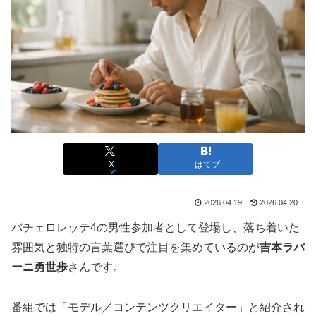
X
はてブ
2026.04.19
2026.04.20
バチェロレッテ4の男性参加者として登場し、落ち着いた
雰囲気と独特の言葉選びで注目を集めているのが
吉本ラバ
ーニ勇世歩
さんです。
番組では「モデル／コンテンツクリエイター」と紹介され