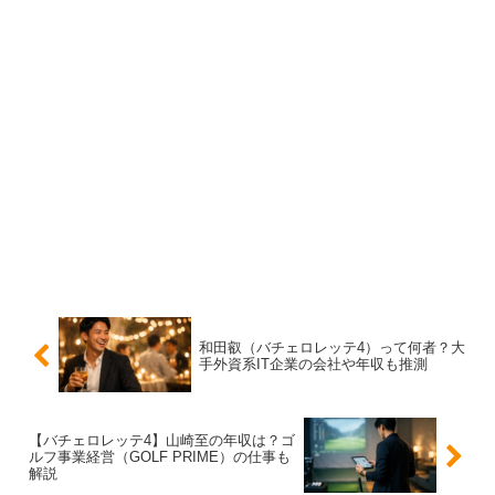
プロフィール表記として国籍欄に「パキスタン、ブラジ
ル」といった記載が見られる場合はありますが、これもあ
くまで
プロフィール上の表現
として捉えるのが無難です。
つまり「国籍は？」への答えは、
公表情報だけでは断定が
難しい
になります。
バイリンガルや文化背景が仕事にどう生きる？
和田叡（バチェロレッテ4）って何者？大
吉本ラバーニ勇世歩さんはプロフィール表記で日本語と英
手外資系IT企業の会社や年収も推測
語が挙げられており、言語面の強みがうかがえます。モデ
ル活動では、撮影現場に海外スタッフが入ることも珍しく
【バチェロレッテ4】山崎至の年収は？ゴ
なく、英語でのコミュニケーションができるだけで信頼が
ルフ事業経営（GOLF PRIME）の仕事も
解説
積み上がりやすい面があります。