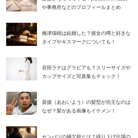
イメージですが、実際は広告、カタログ、EC、ブランド
や事務所などのプロフィールまとめ
ムービー、TVCMなど幅広い分野があります。
質問の多い「パリコレに出てる？」については、少なくと
梅津瑞樹は結婚した？彼女の噂と好きな
も公表情報として
パリコレ出演を明示する記載は確認しに
タイプやキスマークについても！
くい
ため、現時点では断定できません。
一方で、広告実績が積み上がっているタイプだとすると、
谷田ラナはグラビアも？スリーサイズや
強みは“服を見せる”だけでなく、
ブランドの雰囲気を体現
カップサイズと写真集もチェック！
する表現力
にある可能性が高いです。
コンテンツクリエイターの仕事：何を作って収益
葵揚（あおいよう）の髪型が坊主なのは
化する？
なぜ？髪がある画像もイケメン！
「コンテンツクリエイター」は、SNSや動画プラットフ
ォームで写真・動画・文章などを制作し、世界観を継続的
センバツの補欠校とは？繰り上げ出場の