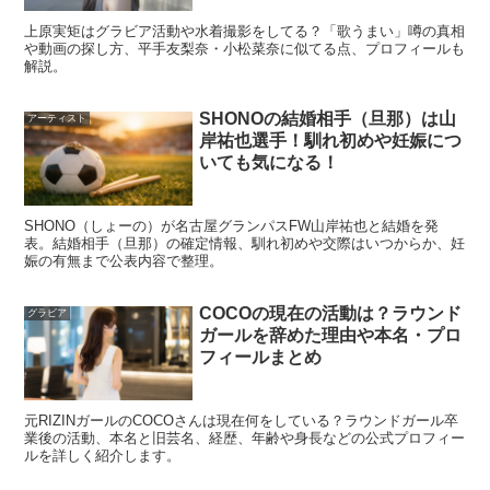
ツを整理
上原実矩はグラビア活動や水着撮影をしてる？「歌うまい」噂の真相
や動画の探し方、平手友梨奈・小松菜奈に似てる点、プロフィールも
解説。
「ハーフ？」という疑問は検索で特に多いポイントです
SHONOの結婚相手（旦那）は山
アーティスト
が、ここは言葉の使い方で誤解が出やすい部分です。吉本
岸祐也選手！馴れ初めや妊娠につ
いても気になる！
ラバーニ勇世歩さんの場合は、
ルーツの公表
はある一方
で、法的な「国籍」まで本人が明言している形かどうかは
SHONO（しょーの）が名古屋グランパスFW山岸祐也と結婚を発
確認が難しいため、断定を避けて整理します。
表。結婚相手（旦那）の確定情報、馴れ初めや交際はいつからか、妊
娠の有無まで公表内容で整理。
ハーフかどうか：ルーツ表記は「ダブル」
COCOの現在の活動は？ラウンド
グラビア
ガールを辞めた理由や本名・プロ
フィールまとめ
ネット上のプロフィール表記では、吉本ラバーニ勇世歩さ
んは
パキスタン人×日系ブラジル人
という背景が示されて
元RIZINガールのCOCOさんは現在何をしている？ラウンドガール卒
います。日本では一般的に「ハーフ」という言い方が浸透
業後の活動、本名と旧芸名、経歴、年齢や身長などの公式プロフィー
ルを詳しく紹介します。
していますが、近年は当事者の選ぶ表現として「ミック