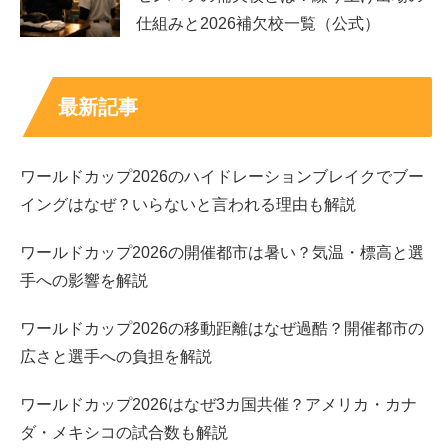
に発信する仕事です。吉本ラバーニ勇世歩さんの場合、日
仕組みと2026補欠校一覧（公式）
常をロマンチックに切り取る価値観が語られており、方向
性としては
ライフスタイル発信
と相性が良いでしょう。
最新記事
収益化の一般的なルートは、企業とのタイアップ投稿、ブ
ランド案件、イベント出演、撮影素材提供、場合によって
ワールドカップ2026のハイドレーションブレイクでブー
はアフィリエイトや自社商品の展開などです。
イングはなぜ？いらないと言われる理由も解説
ただし、どの手段をどれだけ行っているかは外部からは見
ワールドカップ2026の開催都市は暑い？気温・標高と選
えにくいため、「何の仕事？」への答えは、
発信活動を仕
手への影響を解説
事として成立させるための制作と案件対応
だと捉えるのが
現実的です。
ワールドカップ2026の移動距離はなぜ過酷？開催都市の
広さと選手への負担を解説
年収はどれくらい？推測レンジと前提条件
ワールドカップ2026はなぜ3カ国共催？アメリカ・カナ
ダ・メキシコの試合数も解説