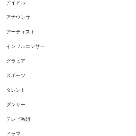
アイドル
4代目バチェロレッテ・平松里菜さん
の人柄や経歴を押さ
アナウンサー
えておくと、男性の言動がどう刺さるか見えやすくなりま
す。
アーティスト
平松里菜さんのプロフィール・経歴まとめはこちら
インフルエンサー
グラビア
「医師って本当？」と気になる人は、噂の整理だけ先にチ
ェックしておくとスッキリします。
スポーツ
平松里菜さんは医師なのか？情報まとめはこちら
タレント
ダンサー
スポンサーリンク
テレビ番組
ドラマ