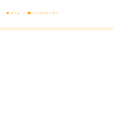
また、コンテンツクリエイターとしても、多文化的な視点
ホーム
インフルエンサー
や美意識を発信できれば、国内外のフォロワーに届きやす
くなります。ここでのポイントは、ルーツそのものより
表
現の幅が広い
ことです。
バチェロレッテ4でも、言葉選びに独特の詩的さがあり、
世界観を言語化できるタイプ
として印象に残りやすいでし
ょう。
スポンサーリンク