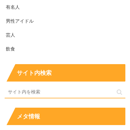
有名人
吉本ラバーニ勇世歩
さんはバチェロレッテ4で「モデ
ル／コンテンツクリエイター」と紹介されている
男性アイドル
出生地は
茨城
として紹介され、日本での生活背景が
芸人
読み取れる
ルーツはプロフィール表記で
パキスタン人×日系ブラ
飲食
ジル人
とされることが多い
国籍は法的情報のため、本人の明言がない限り
断定
は難しい
サイト内検索
モデル活動はランウェイ限定ではなく、広告・映像
寄りの実績が目立つ
「コンテンツクリエイター」は世界観を継続発信
し、案件対応などで収益化する仕事
年収は公表がないため推測だが、条件次第で
400万〜
メタ情報
900万円
程度のレンジは想定し得る