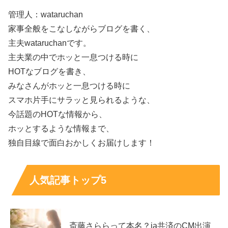
次に気になるのが「モデルって具体的に何をしてる？」
管理人：wataruchan
「コンテンツクリエイターってどんな仕事？」という実務
家事全般をこなしながらブログを書く、
面です。ここを整理すると、「パリコレに出てるの？」の
主夫wataruchanです。
答えも見えてきます。
主夫業の中でホッと一息つける時に
HOTなブログを書き、
さらに年収は確定情報が出にくいので、
一般的な相場観
と
みなさんがホッと一息つける時に
活動内容から“あり得るレンジ”として推測します。
スマホ片手にサラッと見られるような、
今話題のHOTな情報から、
モデルの仕事：パリコレより広告・映像寄り？
ホッとするような情報まで、
独自目線で面白おかしくお届けします！
プロフィール上で確認できる実績には、アパレルや大手企
業の広告・映像案件などが並び、いわゆる
広告モデル
とし
人気記事トップ5
ての色が強い印象です。
ここでよくある誤解が「モデル＝ランウェイ中心」という
斎藤さららって本名？ja共済のCM出演