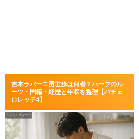
吉本ラバーニ勇世歩は何者？ハーフのル
ーツ・国籍・経歴と年収を整理【バチェ
ロレッテ4】
インフルエンサー