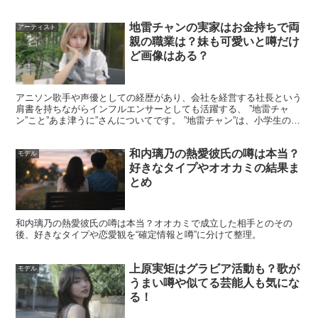
名前
吉本ラバーニ勇世歩
地雷チャンの実家はお金持ちで両
アーティスト
年齢
26歳（バチェロレッテ4出演時の紹介）
親の職業は？妹も可愛いと噂だけ
ど画像はある？
出生地
茨城
ルーツ
パキスタン人×日系ブラジル人
（プロフィール表記）
アニソン歌手や声優としての経歴があり、会社を経営する社長という
身長
181〜182cm（プロフィール表記に幅あり）
肩書を持ちながらインフルエンサーとしても活躍する、 ”地雷チャ
ン”こと”あま津うに”さんについてです。 ”地雷チャン”は、小学生の時
言語
日本語／英語（プロフィール表記）
から整形を重ね、今ではトータルの整形費用が1,...
職業
モデル／コンテンツクリエイター
和内璃乃の熱愛彼氏の噂は本当？
モデル
主な活動
広告・映像出演、SNSでのライフスタイル発信など
好きなタイプやオオカミの結果ま
とめ
趣味・特技
スケートボードなど（プロフィール表記）
学生時代
ハンドボール部で全国大会出場（プロフィール表記）
和内璃乃の熱愛彼氏の噂は本当？オオカミで成立した相手とのその
職歴の一部
バリスタ経験あり（プロフィール表記）
後、好きなタイプや恋愛観を“確定情報と噂”に分けて整理。
生年月日
非公表
上原実矩はグラビア活動も？歌が
モデル
血液型
非公表
うまい噂や似てる芸能人も気にな
る！
吉本ラバーニ勇世歩はハーフ？国籍とルー