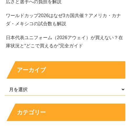
広さと選手への負担を解説
映画
：映画 推しの子（リョースケ役）など
番組
：恋とオオカミには騙されない
ワールドカップ2026はなぜ3カ国共催？アメリカ・カナ
音楽活動
：原因は自分にある。としてライブ・リリ
ダ・メキシコの試合数も解説
ースなど
日本代表ユニフォーム（2026アウェイ）が買えない？在
庫状況と“どこで買えるか”完全ガイド
CM出演まとめ：企業名とCM名
CMは「見たことある！」につながりやすいので、代表的
アーカイブ
なものを押さえておくと人物像が立体的になります。学習
系から食品、ゲームまで幅広い広告に登場しており、
企業
名とCM名
を合わせて覚えると思い出しやすいです。
CM
の幅広さ
も注目度の高さを感じるポイントです。
カテゴリー
イマジニア
：Nintendo Switch「ミステリーの歩き
方」