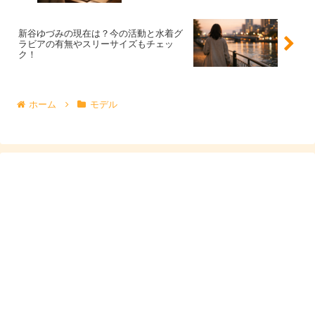
ると、
明るい笑顔と自立した空気感
に惹かれやすいと考え
られます。
新谷ゆづみの現在は？今の活動と水着グ
ラビアの有無やスリーサイズもチェッ
ク！
理想
：お互いに一途で支え合える関係
スタンス
：好きになったら自分からアプローチ
ホーム
モデル
惹かれる要素
：笑顔、落ち着き、しっかりした雰囲
気
スポンサーリンク