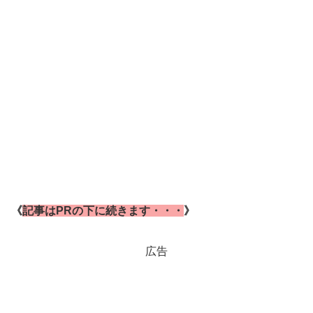
《
記事はPRの下に続きます・・・
》
広告