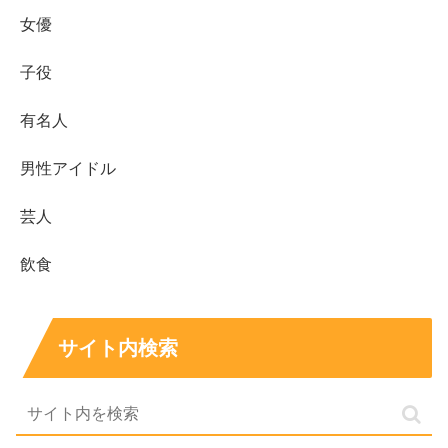
女優
子役
有名人
まとめ
男性アイドル
杢代和人さんは交際相手を公式に公表しておらず
、
芸人
彼女を断定できる情報はありません。
彼女の噂は共演や番組が発端になりやすく、
視聴の
飲食
印象と現実を混同しない
ことが大切です。
匂わせは一致点だけで断定しづらく、決めつけは避
けたほうが安心です。
サイト内検索
好きなタイプは笑顔や落ち着き、自立した雰囲気に
惹かれやすい印象です。
俳優としては「仮面ライダーギーツ」などで注目さ