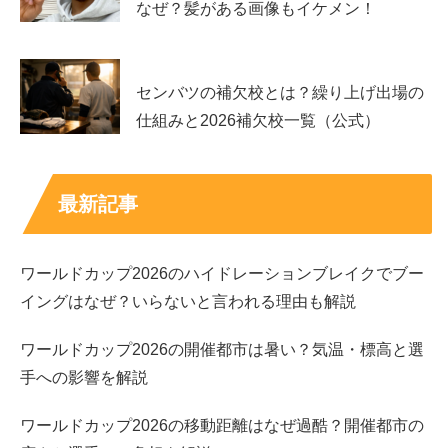
れました。
なぜ？髪がある画像もイケメン！
番組面では「恋とオオカミには騙されない」出演が大き
く、
恋愛トークの印象
が今の検索にもつながっています。
センバツの補欠校とは？繰り上げ出場の
仕組みと2026補欠校一覧（公式）
また、「原因は自分にある。」では、音楽活動やライブを
通じてステージ経験を重ねています。グループでのパフォ
ーマンスは、俳優活動とは違う表情が見えるポイントで、
最新記事
歌やダンスで見せる魅力
がファン層を広げる要因にもなっ
ています。
ワールドカップ2026のハイドレーションブレイクでブー
イングはなぜ？いらないと言われる理由も解説
俳優として作品で知った人が、
アイドル活動でさらにハマ
る
流れも少なくありません。
ワールドカップ2026の開催都市は暑い？気温・標高と選
手への影響を解説
ドラマ
：仮面ライダーギーツ（吾妻道長／仮面ライ
ダーバッファ役）
ワールドカップ2026の移動距離はなぜ過酷？開催都市の