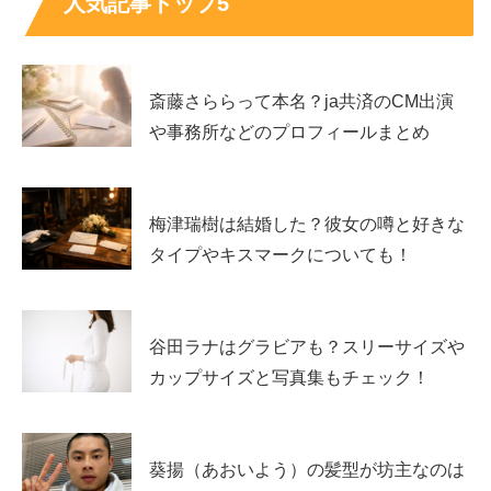
人気記事トップ5
出身
東京都
身長
176cm
公式非公表（取材記事などで触れられることがありま
血液型
斎藤さららって本名？ja共済のCM出演
す）
や事務所などのプロフィールまとめ
所属事務
スターダストプロモーション
所
主な活動
俳優、原因は自分にある。メンバー
梅津瑞樹は結婚した？彼女の噂と好きな
タイプやキスマークについても！
出演ドラマ・映画・番組と、原因は自分にある。
での活動
谷田ラナはグラビアも？スリーサイズや
俳優としての代表作でよく挙がるのが「仮面ライダーギー
カップサイズと写真集もチェック！
ツ」です。吾妻道長／仮面ライダーバッファ役として存在
感を示し、幅広い層に知られるきっかけになりました。映
画では「映画 推しの子」など話題作への出演でも注目さ
葵揚（あおいよう）の髪型が坊主なのは