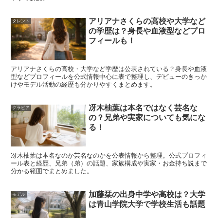
杢代和人の匂わせは本当？オオカミの結末
アリアナさくらの高校や大学など
タレント
と好きなタイプ
の学歴は？身長や血液型などプロ
フィールも！
「匂わせ」は拡散力が強い言葉ですが、情報の粒度がバラ
アリアナさくらの高校・大学など学歴は公表されている？身長や血液
型などプロフィールを公式情報中心に表で整理し、デビューのきっか
バラになりやすいのが難点です。ここでは、匂わせと呼ば
けやモデル活動の経歴も分かりやすくまとめます。
れやすい典型例を知ったうえで、恋リアでの結末、そして
本人が語ってきた恋愛観をまとめます。
冴木柚葉は本名ではなく芸名な
グラビア
の？兄弟や実家についても気にな
る！
結論としては、
決定打といえる匂わせは確認しにくい
一方
で、本人の発言から見える恋愛観はかなり具体的です。
冴木柚葉は本名なのか芸名なのかを公表情報から整理。公式プロフィ
ール表と経歴、兄弟（弟）の話題、家族構成や実家・お金持ち説まで
分かる範囲でまとめました。
匂わせとされるパターンと見極め方
加藤栞の出身中学や高校は？大学
モデル
は青山学院大学で学校生活も話題
匂わせとしてよく挙がるのは、同じ時期の同じ場所、似た