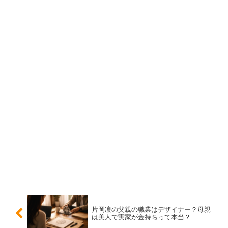
＝現実の交際
と短絡しないのがポイントです。
番組をきっかけに好感度が上がった一方で、恋愛の噂が広
がりやすくなった面もあります。
好きなタイプと恋愛観：一途で積極的な一面
本人のインタビューでは、恋愛観について素直に語る場面
が見られます。軸として伝わるのは、
一途さ
と
積極性
で
す。好きになったら自分から動くタイプで、相手の反応次
第で気持ちが強くなるような発言もあり、受け身よりも主
体的な恋をイメージしているようです。
好きなタイプは、笑顔が素敵で、落ち着きがある人、サバ
片岡凜の父親の職業はデザイナー？母親
は美人で実家が金持ちって本当？
サバした雰囲気の人などが挙がりやすい印象です。まとめ