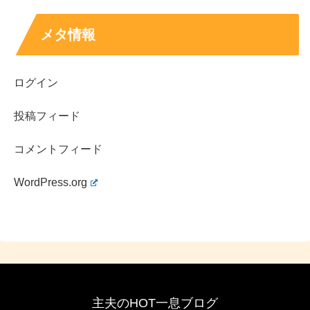
れ、映画や番組出演もあります。
原因は自分にある。のメンバーとしての活動もあ
メタ情報
り、
ステージでの魅力
が支持を広げています。
CMはゲーム、スキンケア、食品、学習系など幅広く
ログイン
登場しています。
投稿フィード
噂が多いテーマほど、事実と推測を分けて見るとスッキリ
コメントフィード
します。気になる話題は追いつつも、
公式情報を軸に
、楽
しく応援していきたいですね。
WordPress.org
主夫のHOT一息ブログ