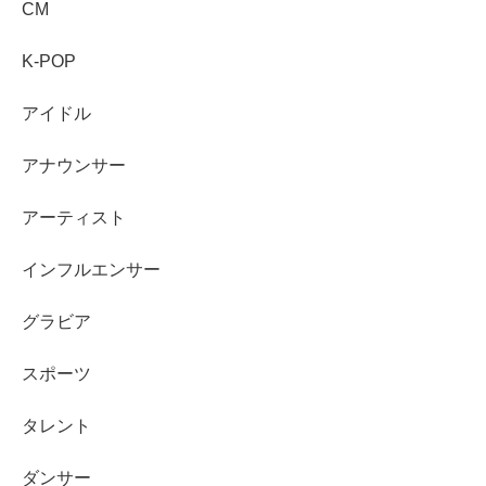
ロート製薬
：アクネスWEB広告「恋とニキビは突然
CM
に」
K-POP
丸美屋食品工業
：かけうま麺用ソースCM「腹へりし
りとり」篇
アイドル
ジャストシステム
：スマイルゼミ 中学生コース 広告
アナウンサー
あわせて読みたい↓↓
アーティスト
インフルエンサー
グラビア
西山潤の結婚相手（嫁）はどんな人？馴れ初めや
子供の情報も確認
話題作にも出演する俳優・西山潤さんの結婚情報を整理。
嫁（結婚相手）は誰？馴れ初めは公表？子供はいる？を公
スポーツ
式発表ベースでわかりやすく解説します。
life-long-friend-ship.net
2021.04.02
タレント
ダンサー