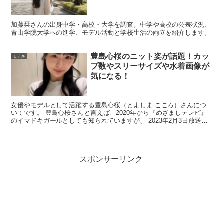
アクセサリー、同じ曲や絵文字、投稿の時間帯などです。
ただ、こうした要素は
偶然でも起こり得る
うえ、写真や文
加藤栞さんの出身中学・高校・大学を調査。中学や高校の公表状況、
面は切り取り方で印象が変わります。
青山学院大学への進学、モデル活動と学校生活の両立を紹介します。
豊島心桜のニット姿が話題！カッ
モデル
見極めのコツは「その一致が複数回続くか」「本人や関係
プ数やスリーサイズや水着画像が
者の説明があるか」「第三者が検証できるか」です。短い
気になる！
情報ほど断定に寄りやすいので、
決めつけない姿勢
がいち
ばんの安全策になります。
女優やモデルとして活躍する豊島心桜（とよしま こころ）さんにつ
いてです。 豊島心桜さんと言えば、2020年から『めざましテレビ』
のイマドキガールとしても知られていますが、 2023年2月3日放送の
『めざましテレビ』でのバストが強調されるニッ...
恋リア（オオカミ）で誰と結ばれた？最終回の答
え
スポンサーリンク
番組で注目されたのは、もくだいのまっすぐな姿勢です。
「結ばれたのでは？」と思う方も多いですが、最終回では
カップル成立ではない
展開として受け止められています。
恋リアは演出や編集で感情が強く伝わるため、
視聴の印象