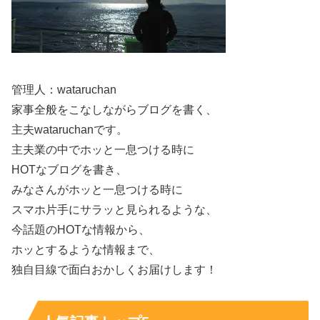
る。」
のメンバーとしても活動しています。
ここでは、プロフィールを表で整理し、代表的な出演作と
CMをまとめます。まず押さえたいのは、
俳優とアイドル
管理人：wataruchan
活動の両軸
で経験を積んでいる点です。
家事全般をこなしながらブログを書く、
主夫wataruchanです。
公式プロフィール表
主夫業の中でホッと一息つける時に
HOTなブログを書き、
基本情報
を先に一覧で確認すると、出演作も追いやすくな
みなさんがホッと一息つける時に
ります。血液型は公式で明記がない場合もあるため、
公式
スマホ片手にサラッと見られるような、
非公表
として扱います。
今話題のHOTな情報から、
ホッとするような情報まで、
項目
内容
独自目線で面白おかしくお届けします！
名前
杢代 和人（もくだい かずと）
生年月日
2004年5月20日