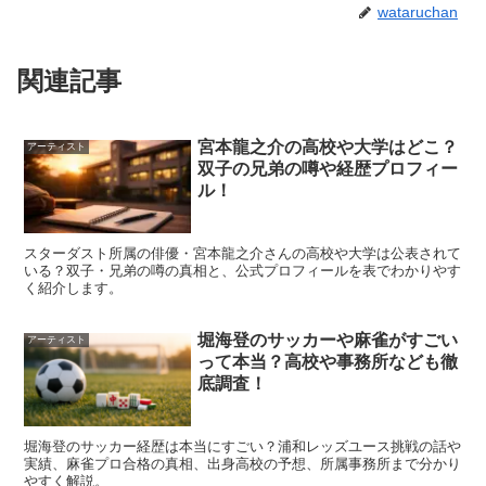
wataruchan
関連記事
宮本龍之介の高校や大学はどこ？
アーティスト
双子の兄弟の噂や経歴プロフィー
ル！
スターダスト所属の俳優・宮本龍之介さんの高校や大学は公表されて
いる？双子・兄弟の噂の真相と、公式プロフィールを表でわかりやす
く紹介します。
堀海登のサッカーや麻雀がすごい
アーティスト
って本当？高校や事務所なども徹
底調査！
堀海登のサッカー経歴は本当にすごい？浦和レッズユース挑戦の話や
実績、麻雀プロ合格の真相、出身高校の予想、所属事務所まで分かり
やすく解説。