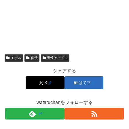
実の交際と混同
されやすかったと考えられます。
ほかにも噂が出る理由は？
特定の相手の名前が出ていなくても、「彼女いるので
は？」という声は定期的に上がります。その理由として多
いのは、ドラマやイベントでの共演、撮影現場での距離
モデル
俳優
男性アイドル
感、SNSでの投稿タイミングなど、
雰囲気だけで連想が
シェアする
広がる
パターンです。
X
はてブ
特に人気が上がるほど、些細な一致が「意味ありげ」に見
えやすくなります。大切なのは、
一致＝交際の証拠ではな
wataruchanをフォローする
い
という当たり前の線引きを保つことです。
スポンサーリンク