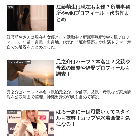
江藤萌生は現在も女優？所属事務
女優
所やwikiプロフィール・代表作ま
とめ
江藤萌生さんは現在も女優として活動中？所属事務所やwiki風プロフ
ィール、年齢・身長・出身地、代表作「運命警察」や出演ドラマ、舞
台での近況をまとめました。
元之介はハーフ？本名は？父親や
インフルエンサー
母親の国籍や経歴プロフィールも
調査！
元之介はハーフ？本名（親泊元之介）や苗字、父親・母親など家族情
報を公表範囲で整理。沖縄出身の印象も含めて解説。
井本彩花はバレエの腕前がすごいの？
はろーあにーは可愛いくてスタイ
モデル
ルも抜群！カップや水着画像も気
井本彩花さんは幼い頃からバレエに親しんできたとされ、
になる！
姿勢や所作がきれいだと感じる人も多いです。バレエは技