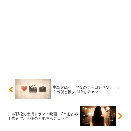
力・役づくり
バレエは、鏡の前での反復練習や細かな修正を重ねるた
め、集中力と自己管理が求められます。俳優の現場でも、
限られた時間で動きや立ち位置を覚え、カメラ前で再現す
る力が必要です。バレエで培った“体で覚える力”は、その
まま強みになりやすいです。
また、役柄に合わせて動きを変えるときも、体のコントロ
ールができると表現の幅が広がります。派手に語られなく
ても、
土台の強さ
がじわっと効いてくる要素です。
中島健はハーフなの？今日好きやオオカ
ミ出演と彼女の噂をチェック！
スポンサーリンク
井本彩花の出演ドラマ・映画・CMまとめ
｜代表作と今後の可能性もチェック