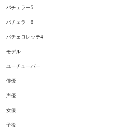
バチェラー5
佐竹桃華の父親は元格闘家の佐竹雅昭なの？大食
いエピソードとバレエ歴も解説
バチェラー6
佐竹桃華さんの父親は元格闘家・佐竹雅昭さんなのか噂を
整理。特技の大食いエピソードや、3歳から続けたバレエ
の腕前・強みまで分かりやすく解説します。
バチェロレッテ4
life-long-friend-ship.net
2021.03.18
モデル
ユーチューバー
俳優
声優
女優
子役