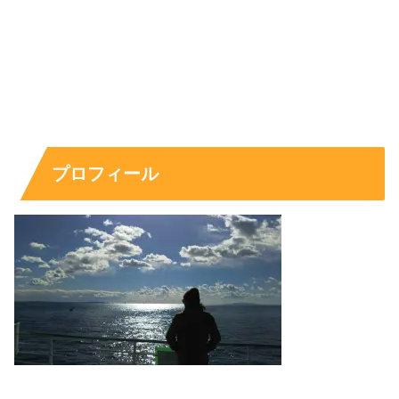
最後に、井本彩花さんの基本プロフィールと経歴を、ざっ
くり押さえておきましょう。噂や特技の話題は切り取りで
広がることがあるため、まずは公式情報として語られやす
い項目を起点に整理するのが安心です。
プロフィール
身長などの体格情報は作品での印象にも影響しますし、バ
レエ経験や食の話題と合わせて見ると、人物像が立体的に
見えてきます。
井本彩花の身長と基本プロフィールをまず確認
井本彩花さんの身長は163センチとされています。すらっ
とした印象があり、役柄によっては芯の強さや清潔感が際
立ちます。体格は衣装や立ち姿の見え方にも関わるため、