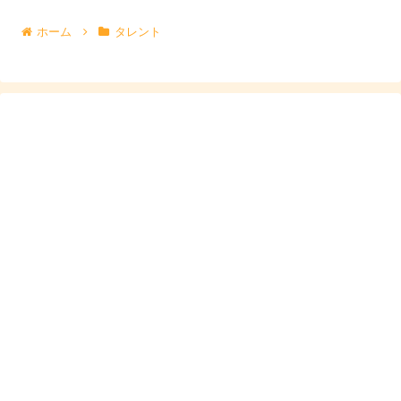
ホーム
タレント
井本彩花の身長などの簡単な経歴プロフィ
ール