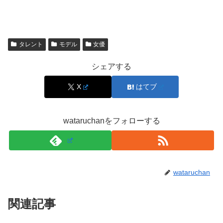
が、体質だけで説明すると偏りが出ます。日々の生活リズ
ム、活動量、食事の選び方、撮影期間中の調整など、見え
ない要素が重なることも多いからです。
タレント
モデル
女優
また、食べる量が多く見える場面があっても、普段はバラ
シェアする
ンスを取っている可能性もあります。外見の印象から断定
せず、「食べるのが好き」という魅力として
明るく受け取
X
はてブ
る
のが安心です。
wataruchanをフォローする
スポンサーリンク
wataruchan
関連記事