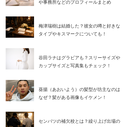
や事務所などのプロフィールまとめ
経歴を追うときは、出演作を時系列で並べるだけでなく、
「どんな役で印象が強まったか」「どんな雰囲気が支持さ
れたか」を見ていくと理解しやすいです。そこにバレエ由
梅津瑞樹は結婚した？彼女の噂と好きな
来の所作や、食べることが好きという親しみが加わり、
親
タイプやキスマークについても！
近感と芯の強さ
が同居する人物像につながります。
大食い・バレエ・身長がセットで語られる理由
谷田ラナはグラビアも？スリーサイズや
は“ギャップ”にある
カップサイズと写真集もチェック！
話題が広がる背景には、分かりやすいギャップがありま
す。たとえば、落ち着いた雰囲気の俳優が実はよく食べ
葵揚（あおいよう）の髪型が坊主なのは
る、というだけで記憶に残りやすいです。さらにバレエ経
なぜ？髪がある画像もイケメン！
験があると、見た目の上品さや姿勢の美しさが強まり、そ
の上で食のエピソードがあると“意外性”が増します。
センバツの補欠校とは？繰り上げ出場の
身長163センチというバランスの良い体格も、画面での印