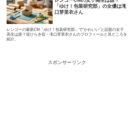
レンゴーCMの女子高生は誰？
く、
画面映え
につながることがあります。
「ゆけ！包装研究部」の女優は滝
口芽里衣さん
「バレエがすごい」と言われる理由は姿勢と表現
の積み重ね
レンゴーの最新CM「ゆけ！包装研究部」で“かわいい”と話題の女子
高生は誰？堤ひらき役・滝口芽里衣さんのプロフィールと見どころを
紹介。
バレエの上手さは、回転や跳躍の派手さだけでは測れませ
ん。背筋の伸び、肩の位置、首の長さの見せ方、足先の意
スポンサーリンク
識など、基礎が整っている人ほど美しく見えます。
井本彩花さんに対して「所作がきれい」といった声が出る
のは、こうした基礎の積み重ねが背景にあるからかもしれ
ません。芝居の中で感情を表すときも、動きが丁寧だと
説
得力
が増します。
バレエ経験は俳優業にどう活きる？所作・集中