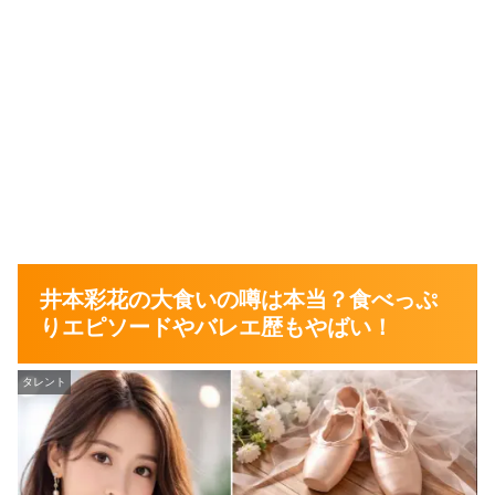
井本彩花の大食いの噂は本当？食べっぷ
りエピソードやバレエ歴もやばい！
タレント