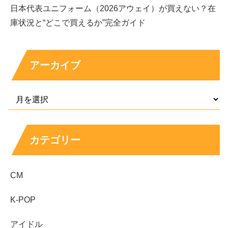
日本代表ユニフォーム（2026アウェイ）が買えない？在
庫状況と“どこで買えるか”完全ガイド
アーカイブ
まとめ
カテゴリー
井本彩花さんの「大食い」は、勝負の大食いという
より「よく食べる印象」から広がった話題です。
噂の出どころは、本人の発言や番組での食事シーン
CM
の印象にあります。
K-POP
食べる量の数字よりも、ギャップや場面の印象で語
られやすいタイプです。
アイドル