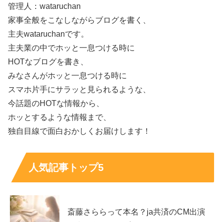
管理人：wataruchan
バレエ経験と相性が良く見えるのも納得です。
家事全般をこなしながらブログを書く、
主夫wataruchanです。
さらに「食べるのが好き」という話題が出ると、細身のイ
主夫業の中でホッと一息つける時に
メージとの対比で印象が残りやすくなります。プロフィー
HOTなブログを書き、
ルは一つ一つはシンプルでも、組み合わせると
魅力の輪郭
みなさんがホッと一息つける時に
が見えてきます。
スマホ片手にサラッと見られるような、
今話題のHOTな情報から、
井本彩花の経歴は“注目を集めたきっかけ”から追
ホッとするような情報まで、
うと分かりやすい
独自目線で面白おかしくお届けします！
注目される俳優には、転機となる出来事や代表作との出会
人気記事トップ5
いがあり、それが世間のイメージを作っていきます。井本
彩花さんも、若い頃から活動の場を広げ、作品のたびに見
せる表情が変わるタイプとして関心を集めてきました。
斎藤さららって本名？ja共済のCM出演