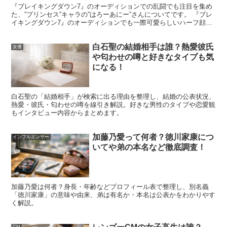
術だけでなく、体の使い方や表現の基礎を長く積み上げる
『ブレイキングダウン7』のオーディションでの乱闘でも注目を集め
た、”プリンセス”キャラの”はろーあにー”さんについてです。 『ブレ
習い事でもあります。
イキングダウン7』のオーディションでも一際可愛らしいハーフ顔
で、キャラクターも印象的なはろーあにーさんですが、...
ここでは「いつから」「何がすごいと言われるのか」「俳
白石聖の結婚相手は誰？熱愛彼氏
女優
や匂わせの噂と好きなタイプも気
優としてどう生きるのか」を、分かりやすく整理します。
になる！
井本彩花のバレエ歴はいつから？続けた年数が与
白石聖の「結婚相手」が検索に出る理由を整理し、結婚の公表状況、
える説得力
熱愛・彼氏・匂わせの噂を線引き解説。好きな男性のタイプや恋愛観
もインタビュー内容からまとめます。
バレエは、早い時期から始めるほど柔軟性や基礎姿勢が身
加藤乃愛って何者？徳川家康につ
インフルエンサー
いてや弟の本名など徹底調査！
につきやすいと言われます。井本彩花さんも早い段階から
取り組んできたとされ、長く続けた経験が“身体の土台”と
して残りやすいです。
加藤乃愛は何者？身長・年齢などプロフィール表で整理し、別名義
「徳川家康」の意味や由来、弟は有名か・本名は公表かをわかりやす
く解説。
舞台や映像では、立ち姿や歩き方、手先の動きなど、細部
が印象を左右します。バレエ経験者はそこに差が出やす
CM