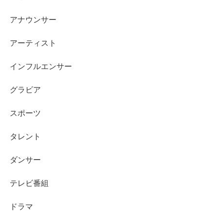
バレエ経験は姿勢や所作に表れやすく、「きれい」
「品がある」と感じる理由になりやすいです。
アナウンサー
バレエで培った集中力や身体コントロールは、俳優
アーティスト
業の現場でも強みになります。
身長は163センチとされ、バレエ由来の立ち姿と相性
インフルエンサー
が良い印象です。
大食い・バレエ・身長が重なることで、意外性と魅
グラビア
力の奥行きが強まりやすいです。
スポーツ
気になる話題は単体で切り取られがちですが、プロフィー
タレント
ルや背景と合わせて見ると、井本彩花さんの魅力がより立
体的に見えてきます。
ダンサー
テレビ番組
あわせて読みたい↓↓
ドラマ