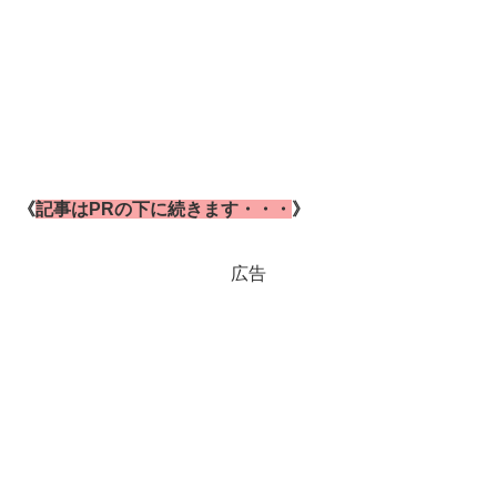
《
記事はPRの下に続きます・・・
》
広告