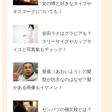
女の噂と好きなタイプや
キスマークについても！
谷田ラナはグラビアも？
スリーサイズやカップサ
イズと写真集もチェック！
葵揚（あおいよう）の髪
型が坊主なのはなぜ？髪
がある画像もイケメン！
センバツの補欠校とは？