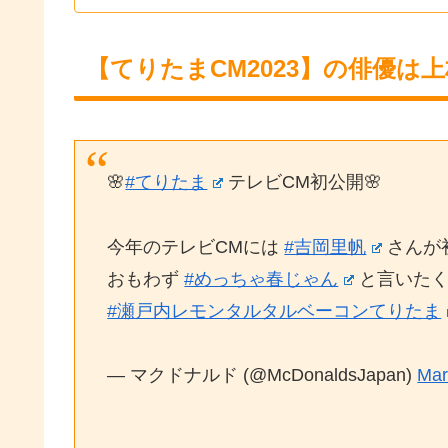
【てりたまCM2023】の俳優は
🌸
#てりたま
テレビCM初公開🌸
今年のテレビCMには
#吉岡里帆
さんが
おもわず
#めっちゃ春じゃん
と言いたく
#瀬戸内レモンタルタルベーコンてりたま
— マクドナルド (@McDonaldsJapan)
Mar