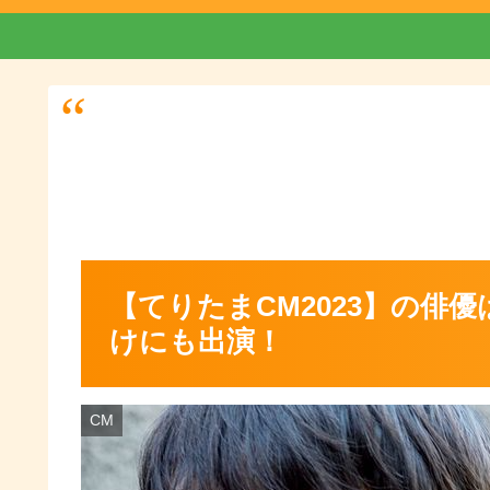
【てりたまCM2023】の俳
けにも出演！
CM