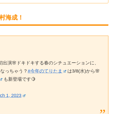
上村海成！
初出演🌸ドキドキする春のシチュエーションに、
なっちゃう？
#今年のてりたま
は3/8(水)から🌸
も新登場です🍋
ch 1, 2023