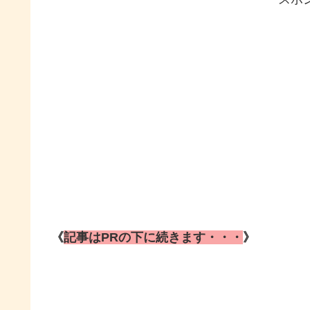
《
記事はPRの下に続きます・・・
》