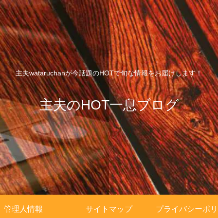
主夫wataruchanが今話題のHOTで旬な情報をお届けします！
主夫のHOT一息ブログ
管理人情報
サイトマップ
プライバシーポリ