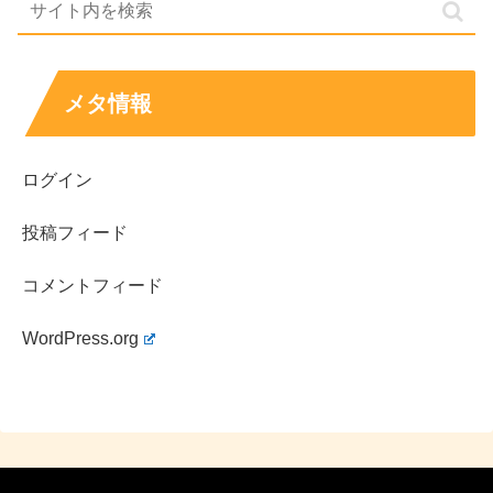
新野亮介役
。けがで夢を断たれた元ランナー
明日、輝く（ドラマ）
として、再生の過程を描く主演。
僕らは人生で一回だけ
ハルヒ役。18歳で“人生で一度だけ魔法が使え
メタ情報
魔法が使える（映画）
る”と知らされる少年の一人。
もし「井上祐貴さんの魅力を最短で掴みたい」なら、まず
ログイン
は
『ウルトラマンタイガ』で主役の芯
を、次に
大河や朝ド
投稿フィード
ラで見せる硬派さ
、そして現代劇での等身大の演技、とい
う順で追うと違いが分かりやすいです。
コメントフィード
あわせて読みたい↓↓
WordPress.org
兵頭功海は結婚してる？彼女の噂や熱愛報道と好
きなタイプをチェック！
兵頭功海は結婚してる？彼女はいる？熱愛報道の有無を整