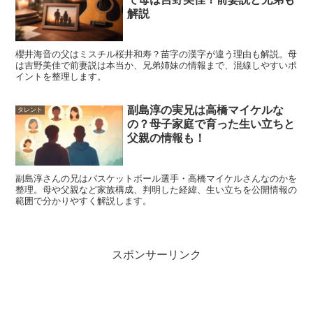
解説
櫻井海音の父はミスチル桜井和寿？苗字の漢字が違う理由も解説。母
は吉野美佳で前妻説は本当か、兄弟姉妹の情報まで、混線しやすいポ
イントを整理します。
副島淳の実兄は高橋マイケルな
タレント
の？母子家庭で育った生い立ちと
父親の情報も！
井上祐貴の好きなタイプと恋愛観：告白ス
副島淳さんの兄はバスケットボール選手・高橋マイケルさんなのかを
整理。母や父親など家族構成、判明した経緯、生い立ちを公開情報の
タンスや距離感
範囲で分かりやすく解説します。
噂よりも「本人がどういう恋愛観を持っているのか」を知
スポンサーリンク
ると、見え方が一気にクリアになります。ここでは、イン
タビューなどで語られている
好きな女性のタイプ
や、恋愛
の向き合い方をまとめます。