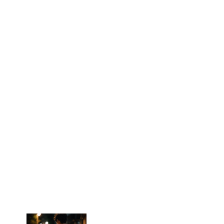
結論から言うと、井上祐貴さんは外見の条件を細かく挙げ
るより、
“尊敬できるか・一緒にいて楽しいか”
といった関
係性を重視する発言が目立ちます。
好きな女性のタイプは「尊敬できる」「会話が楽
しい」
井上祐貴さんが繰り返し触れているのが、
「尊敬できる人
がいい」
という軸です。さらに、会話のテンポや価値観が
合うこと、共通の好きなものがあることなど、「一緒に過
ごす時間の心地よさ」を大切にしている印象があります。
条件で相手を選ぶというより、関係の中で自然に惹かれて
いくタイプに近いのかもしれません。たとえば、趣味の話