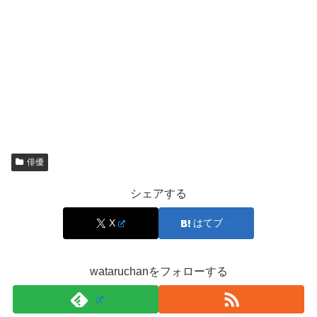
サジェストは「多く検索されている組み合わせ」が反映さ
れやすく、必ずしも事実を示しません。井上祐貴さんの場
合、まず大きいのが
同姓同名・漢字違いの人物と混同され
やすい
点です。
実際に「井上（いのうえ）＋ゆうき」で検索すると、別の
著名人の結婚情報がヒットしやすく、そこから「結婚」と
俳優
いう関連語が強く出ることがあります。
シェアする
さらに、ドラマや映画で結婚・夫婦に関わる役柄を演じる
X
はてブ
と、視聴者が「現実でも？」と気になって検索し、関連ワ
ードが強まることも。
wataruchanをフォローする
つまり、サジェストが出たときは、
“ニュースの発表があ
った”ではなく“検索が増えた”のサイン
として受け取るのが