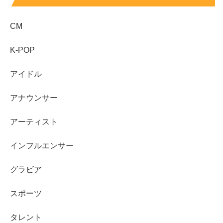
CM
芸能界入りのきっかけは、ホリプロのスカウトキャラバン
での受賞です。そこから舞台を経験し、映像作品へとフィ
K-POP
ールドを広げていきました。俳優としての“転機”になった
代表的な流れは次の通りです。
アイドル
2017年：オーディション受賞
（審査員特別賞）
アナウンサー
2018年：舞台で俳優デビュー
（ミュージカル『ピー
アーティスト
ターパン』で海賊マリンズ役として出演）
2019年：初主演
（特撮ドラマ『ウルトラマンタイ
インフルエンサー
ガ』で工藤ヒロユキ役）
グラビア
特に『ウルトラマンタイガ』は、主人公・工藤ヒロユキが
スポーツ
民間警備組織に所属し、事件に向き合いながら成長してい
く物語で、井上祐貴さんの名前が一気に広まった作品で
タレント