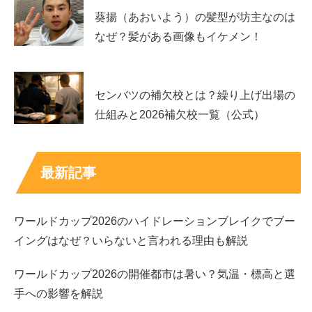
葵揚（あおいよう）の髪型が坊主なのは
ここでは基本情報を表で整理したうえで、
デビューの流れ
なぜ？髪がある画像もイケメン！
と代表作の役どころ
を少し詳しめにまとめます。
プロフィール表（公表プロフィールをもとに整
センバツの補欠校とは？繰り上げ出場の
理）
仕組みと2026補欠校一覧（公式）
まずは基本プロフィールを一覧でチェック
すると、出演作
最新記事
や役柄を追いやすくなります。
項目
内容
ワールドカップ2026のハイドレーションブレイクでブー
名前
井上 祐貴（いのうえ ゆうき）
イングはなぜ？いらないと言われる理由も解説
生年月
1996年6月6日
日
ワールドカップ2026の開催都市は暑い？気温・標高と選
出身
広島県
手への影響を解説