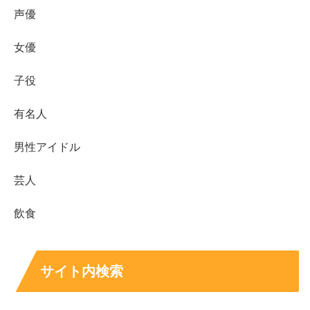
声優
作品
役どころ（要点）
女優
ウルトラマンタイガ
工藤ヒロユキ役
。民間警備組織の一員として
（ドラマ）
事件に向き合う主人公。
子役
尚人役。主人公の同期で親友となる存在で、
明け方の若者たち（映
現実と理想のギャップに悩む若者像を支え
有名人
画）
る。
本多正純役
。家康に仕える頭脳明晰な若きエ
男性アイドル
どうする家康（大河）
リートとして存在感を発揮。
芸人
マルス-ゼロの革命-
二瓶久高役。動画集団の一員で、ビジュアル
（ドラマ）
の強さと軽妙さのギャップが印象的。
飲食
虎に翼（連続テレビ小
星朋一役
。星家の長男で法律を学ぶ大学生と
説）
して登場し、作品の厚みを支える。
地獄の果てまで連れて
花井誠役
。フラワーショップを営む実業家
サイト内検索
いく（ドラマ）
で、妻との関係が物語の鍵になる。
松平定信役
。老中として改革を進める一方、
べらぼう（大河）
出版や文化ともぶつかりやすい難役。