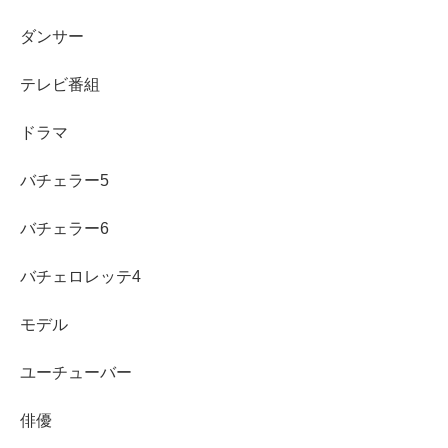
す。
ダンサー
さらに映画版へつながる展開もあり、シリーズを通して
テレビ番組
「主役として背負う経験」を積んだことが、その後のキャ
リアの土台になったと考えられます。
ドラマ
近年は、現代劇だけでなく大河や朝ドラでも役幅を広げ、
バチェラー5
硬派な人物からクセのあるキャラまで
振れ幅の大きさが目
バチェラー6
立ちます。
バチェロレッテ4
代表作と役どころ：噂より追いかけたい出演作リ
スト
モデル
ユーチューバー
ここでは「何から観ればいい？」が分かるように、代表的
な出演作と役どころをまとめます。ポイントは、
同じ俳優
俳優
でも作品ごとに印象が変わる
ところです。