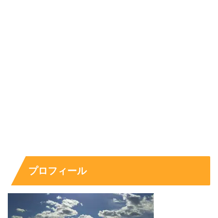
トと直結するとは限りません。外から見て「仲良さそう＝
交際」と短絡的に結びつけるより、
“本人が言葉にしてい
るスタンス”
を手がかりにするほうが納得感があります。
恋愛観は？「恋は盲目」発言から見えるリアルさ
恋愛を美化しすぎないリアルさも、井上祐貴さんの魅力で
す。作品の話題に絡めつつも、恋愛について
「恋は盲目」
といった趣旨で語ったことがあり、好きになったら理屈だ
けでは止められない感覚を認めています。
プロフィール
これは、恋愛を“正解探し”にしない姿勢にもつながりま
す。周囲が「やめといたほうがいい」と思っても、最後に
選ぶのは当事者。そういう感覚を理解しているからこそ、
相手をコントロールする恋愛より、互いに納得して進む関