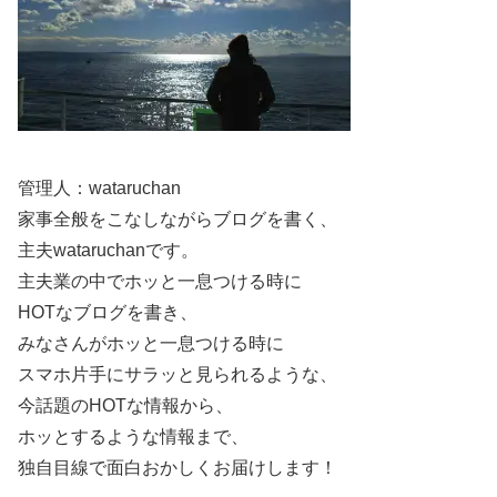
係を求めるのかもしれません。
噂に振り回されやすいときほど、
“本人は恋愛をどう捉え
ているか”
に立ち返ると、情報の見え方が落ち着きます。
スポンサーリンク
管理人：wataruchan
家事全般をこなしながらブログを書く、
主夫wataruchanです。
主夫業の中でホッと一息つける時に
HOTなブログを書き、
みなさんがホッと一息つける時に
スマホ片手にサラッと見られるような、
今話題のHOTな情報から、
ホッとするような情報まで、
独自目線で面白おかしくお届けします！