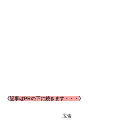
《
記事はPRの下に続きます・・・
》
広告