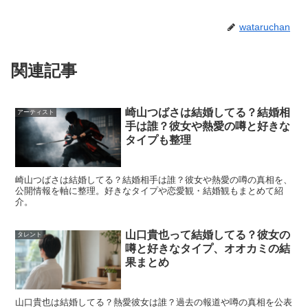
コツです。
wataruchan
匂わせ・彼女の噂はある？共演女優と噂になりや
すいパターン
関連記事
「匂わせ」はSNS時代ならではの言葉ですが、実際は
偶
崎山つばさは結婚してる？結婚相
アーティスト
手は誰？彼女や熱愛の噂と好きな
然の一致や作品の宣伝が“意味深”に見える
ケースが多いで
タイプも整理
す。例えば、同じ場所の写真、似た小物、同時期の投稿な
どは、撮影や取材、衣装・小道具の共有で起こりえます。
崎山つばさは結婚してる？結婚相手は誰？彼女や熱愛の噂の真相を、
公開情報を軸に整理。好きなタイプや恋愛観・結婚観もまとめて紹
介。
共演女優との噂も同様で、恋人役・夫婦役・距離の近い芝
居やキスシーンがあると、作品世界の印象がそのまま現実
山口貴也って結婚してる？彼女の
タレント
に重なって見えがちです。実際に井上祐貴さんも、共演者
噂と好きなタイプ、オオカミの結
果まとめ
との関係が話題になりやすい環境にいますが、噂が出たか
らといって交際の事実が裏付けられるわけではありませ
山口貴也は結婚してる？熱愛彼女は誰？過去の報道や噂の真相を公表
ん。