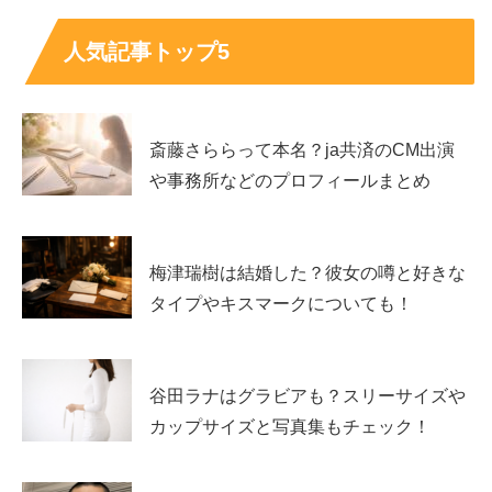
人気記事トップ5
斎藤さららって本名？ja共済のCM出演
や事務所などのプロフィールまとめ
井上祐貴のデビューのきっかけ・経歴プロ
フィールと代表作
梅津瑞樹は結婚した？彼女の噂と好きな
タイプやキスマークについても！
井上祐貴さんは、オーディション受賞をきっかけに俳優活
動を始め、特撮の主演や話題作への出演で存在感を広げて
谷田ラナはグラビアも？スリーサイズや
きました。恋愛系の検索から入った人でも、出演作を追う
カップサイズと写真集もチェック！
と
「役ごとに空気が変わる俳優」
だと実感しやすいはずで
す。