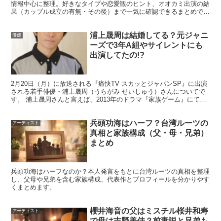
情報中心に整理。好きなタイプや恋愛観のヒント、オオカミ出演の結
果（カップル成立の有無・その後）まで一気に確認できるまとめで
す。
見分ける目安としては、
「本人や事務所の発表」「複数の
浦上晟周は結婚してる？元ジャニ
俳優
信頼できる媒体の一致」「目撃・継続情報の有無」
の3
ーズで3年A組やサイレントにも
点。どれも揃わない場合は、話題性が先行している可能性
出演してたの!?
が高いと考えるのが自然です。
2月20日（月）に放送される『痛快TV スカッとジャパンSP』に出演
される若手俳優・浦上晟周（うらがみ せいしゅう）さんについてで
スポンサーリンク
す。 浦上晟周さんと言えば、2013年のドラマ『家族ゲーム』にて神
木隆之介さんとの兄弟役で話題を呼び、 大河ド...
兵頭功海はハーフ？台湾ルーツの
アーティスト
真相と家族構成（父・母・兄弟）
まとめ
兵頭功海はハーフなのか？本人発言をもとに台湾ルーツの真相を整理
し、父母や兄弟を含む家族構成、代表作とプロフィールを分かりやす
くまとめます。
櫻井海音の父はミスチル桜井和寿
アーティスト
で母は吉野美佳？前妻説と兄弟も