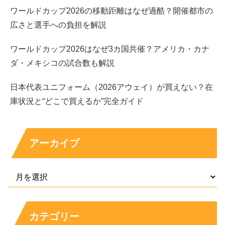
身長
178cm
ワールドカップ2026の移動距離はなぜ過酷？開催都市の
血液型
AB型
広さと選手への負担を解説
所属事
ホリプロ
務所
ワールドカップ2026はなぜ3カ国共催？アメリカ・カナ
デビュ
ダ・メキシコの試合数も解説
ーのき
第42回ホリプロタレントスカウトキャラバン 審査員特別賞
っかけ
日本代表ユニフォーム（2026アウェイ）が買えない？在
フットサル・サッカー、水泳、料理、ムーンウォーク、自転
庫状況と“どこで買えるか”完全ガイド
趣味・
車、サウナ、ゴルフ、筋トレ、ランニング、DIY、読書、映
特技
画・ドラマ・舞台鑑賞 など
免許
普通自動車運転免許
アーカイブ
体を動かす趣味と鑑賞系の趣味が両方あり、
オンとオフの
切り替えが上手そうなタイプ
にも見えます。
デビューのきっかけと経歴：受賞から主演、話題
カテゴリー
作へ