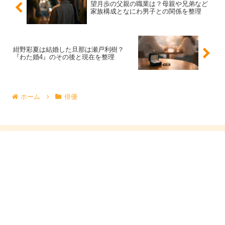
題が合って盛り上がれる、相手の頑張りを素直に尊敬でき
望月歩の父親の職業は？母親や兄弟など
家族構成となにわ男子との関係を整理
る、そんな関係は長く続きやすいですよね。
だからこそ「彼女は誰？」と名前当てをするより、
“どん
紺野彩夏は結婚した旦那は瀬戸利樹？
『わた婚4』のその後と現在を整理
な関係が理想なのか”
に注目すると、本人像に近づけま
す。
ホーム
俳優
恋愛は自分から？告白や距離感の考え方
恋愛の始まり方については、
「いいな」「好きだな」と思
ったら自分から言う
という趣旨の発言も見られます。待つ
より動くタイプだとしたら、相手への気持ちを溜め込みす
ぎず、言葉にして関係を進めたい人なのかもしれません。
一方で、仕事柄、現場では距離感が近く見える場面もあり
ますが、それはあくまで作品づくりの一部で、プライベー