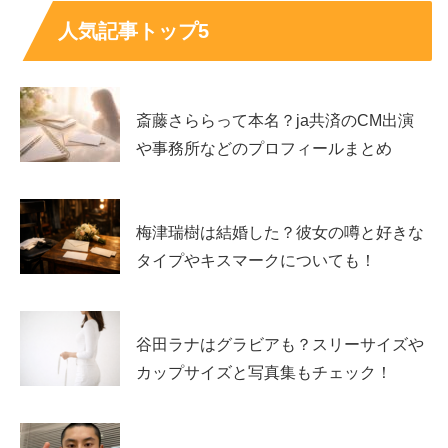
けよりも、その後に積んだ経験が
今の幅広い活動
につなが
人気記事トップ5
っています。
2018年にM!LK加入、ハッピーレッドとして存在
斎藤さららって本名？ja共済のCM出演
感を強めた
や事務所などのプロフィールまとめ
曽野さんはBATTLE BOYSの全国選抜を経て、2018年8月
にM!LKへ加入しています。担当カラーは
ハッピーレッド
梅津瑞樹は結婚した？彼女の噂と好きな
で、明るさで場を動かすタイプとして紹介されています。
タイプやキスマークについても！
グループ加入後も学業や資格取得を続けた点が、アイドル
としての魅力に
知的な芯
を足している印象です。
谷田ラナはグラビアも？スリーサイズや
カップサイズと写真集もチェック！
俳優としての主な活動はドラマ・映画へ広がって
います