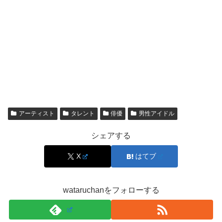
曽野さんは「課題を自分に与えてクリアすると自信にな
る」という趣旨で、資格取得の理由を語っています。高校
生で英検準1級を取ったとも話しており、勢いより
積み上
げ型
のタイプに見えます。
短期間でペラペラになるより、継続で強くなるスタイルな
ので、今後も
英語の仕事が増える
可能性は十分あります。
アーティスト
タレント
俳優
男性アイドル
シェアする
スポンサーリンク
X
はてブ
wataruchanをフォローする