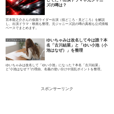
ズの噂は？
大学受験に挑戦した過程が「学歴の説得力」にな
る
宮本龍之介さんの仮面ライダー出演（役どころ・見どころ）を解説
し、出演ドラマ・映画も整理。元ジャニーズ説の噂の真相も公式情報
ベースでまとめます。
曽野さんは公式ブログで「大学受験に挑戦する」こと、そ
して結果として
第一志望は不合格
だったことを率直に書い
ゆいちゃみは改名して今は誰？本
インフルエンサー
ています。うまくいかなかった経験まで言葉にしているか
名「古川結菜」と「ゆい小池（小
らこそ、学歴の話が“盛られた成功談”になりません。
池はなぜ）」を整理
学習院大学卒業という事実に、このエピソードが重なる
ゆいちゃみは改名して「ゆい小池」になった？本名「古川結菜」
と“小池はなぜ？”の理由、名義の使い分けや混乱ポイントを整理。
と、
努力で道を作る人
という人物像がよりはっきりしま
す。
スポンサーリンク
高校・中学校は非公表が前提、有力説はどう見
る？