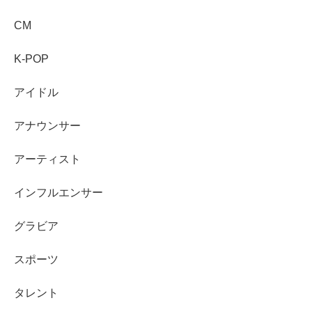
CM
K-POP
アイドル
アナウンサー
アーティスト
まとめ
インフルエンサー
英語力は本当
で、英検準1級を公式プロフィールに明
グラビア
記しています。
英語企画への出演歴があり、
資格＋実績
で説明でき
スポーツ
ます。
タレント
大学は学習院大学卒業の報告があり、学歴として確