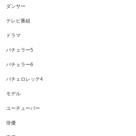
度が高いです。
ダンサー
受験挑戦や第一志望不合格の発信が、努力型の人物
テレビ番組
像につながります。
高校・中学は公表情報が少なく、有力説は断定せず
ドラマ
参考程度が安心です。
M!LKは2018年加入、担当カラーはハッピーレッドで
バチェラー5
す。
バチェラー6
俳優としてもドラマ・映画に出演し、活動の幅を広
げています。
バチェロレッテ4
「曽野舜太さんの英語はすごい？」の答えは
YES
で、学
モデル
歴は大学を軸に整理すると理解しやすいです。うわさが多
ユーチューバー
い部分は無理に断定せず、
確かな材料で人物像を組み立て
る
と納得感が高まります。
俳優