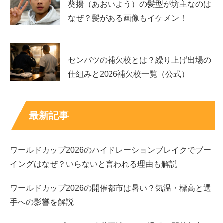
葵揚（あおいよう）の髪型が坊主なのは
なぜ？髪がある画像もイケメン！
俳優活動も増えており、ドラマでは「コスメティック・プ
レイラバー」「スメルズ ライク グリーン スピリット」
「神様のサイコロ」などに出演。映画でも「鬼ガール!!」
センバツの補欠校とは？繰り上げ出場の
や「BATTLE KING!!」シリーズなど話題作が並びます。
仕組みと2026補欠校一覧（公式）
アイドル活動と並行して現場を重ねることで、表情や間の
取り方などの
表現の引き出し
が増え、今後も
主演・重要役
最新記事
の機会
が期待されます。
あわせて読みたい↓↓
ワールドカップ2026のハイドレーションブレイクでブー
イングはなぜ？いらないと言われる理由も解説
ワールドカップ2026の開催都市は暑い？気温・標高と選
手への影響を解説
七五三掛龍也（TravisJapan）の名字が珍しいけ
ど本名？由来も気になる！
Travis Japan七五三掛龍也さんの名字は本名なのかを公表