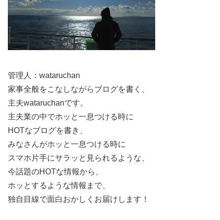
趣味
動画鑑賞、音楽鑑賞
特技
サッカー、リアクション芸、場を和ませる力
資格
英検準1級
、漢検2級、三重検定、世界遺産検定
英検準1級をプロフィールに明記
している点が、曽野舜太
さんの個性をわかりやすくしています。
管理人：wataruchan
家事全般をこなしながらブログを書く、
スカウトがきっかけで事務所へ、本人の言葉でも
主夫wataruchanです。
語られています
主夫業の中でホッと一息つける時に
HOTなブログを書き、
みなさんがホッと一息つける時に
曽野舜太さんは、サッカー中心の生活の中で大阪の商業施
スマホ片手にサラッと見られるような、
設に遊びに行った際、DISH//のリリースイベントを見てい
今話題のHOTな情報から、
て声をかけられたと語っています。
ホッとするような情報まで、
独自目線で面白おかしくお届けします！
ここが“何者？”の出発点で、偶然のように見える出来事
を、努力で
仕事につなげていった
流れが魅力です。きっか