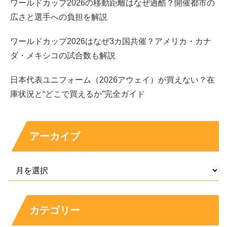
ワールドカップ2026の移動距離はなぜ過酷？開催都市の
情報ベースで整理。珍しい「七五三掛」の読み方や由来、
分布の傾向、簡単な経歴プロフィールまでわかりやすく解
説します。
広さと選手への負担を解説
life-long-friend-ship.net
2020.08.20
ワールドカップ2026はなぜ3カ国共催？アメリカ・カナ
ダ・メキシコの試合数も解説
日本代表ユニフォーム（2026アウェイ）が買えない？在
スポンサーリンク
庫状況と“どこで買えるか”完全ガイド
アーカイブ
カテゴリー