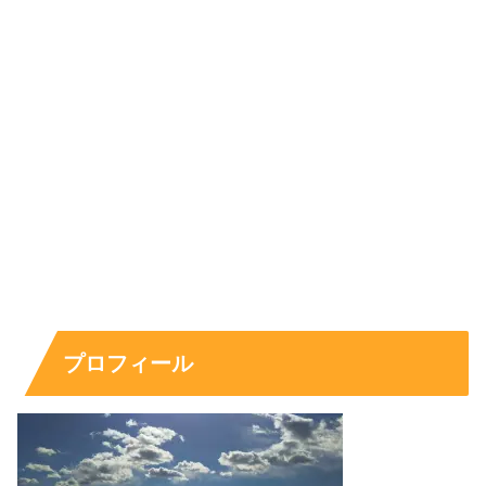
入までの流れや俳優活動の広がりが魅力です。スカウトを
きっかけに事務所入りし、のちにM!LKへ加入。
担当カラーはハッピーレッドで、明るさが強みとして語ら
れています。ここでは
何者かが一気にわかる
ように、プロ
フィール表と経歴の要点をまとめます。
項目
内容
名前
曽野 舜太（その しゅんた）
生年月日
2002年5月3日
出身
三重県
血液型
O型
プロフィール
身長
182cm（公称）
所属事務所
スターダストプロモーション
グループ
M!LK（担当カラー：ハッピーレッド）