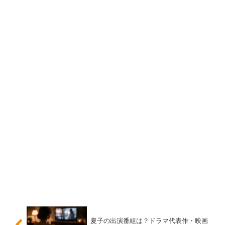
高校・中学は、本人や公式プロフィールで明言されていな
い情報が多く、断定は避けたい領域です。一方でネットで
は「地元の進学校では？」などの
有力説
が語られがち。見
るときは、本人発言や大手報道などの一次情報があるかを
基準にすると安全です。
結論としては、
高校・中学は“公表なしの可能性が高い”
と
整理し、うわさは参考程度に留めるのが安心です。
スポンサーリンク
夏子の出演番組は？ドラマ代表作・映画