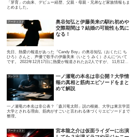
「芽育」の由来、デビュー経歴、父親・母親・兄弟など家族情報もま
とめました。
から押さえると納得しやすいです。曽野舜太さんは大学卒
業を本人が報告しており、ここは
事実として整理
できま
奥谷知弘と伊藤美来の馴れ初めや
アーティスト
す。一方で高校・中学は公表情報が少なく、ネットの「有
交際期間は？結婚の可能性も気に
なる！
力説」は扱い方がポイント。
ここでは
確実な部分→慎重に見る部分
の順でまとめます。
先日、熱愛の報道があった『Candy Boy』の奥谷知弘（おくたに ち
ひろ）さんと、声優で歌手の伊藤美来（いとう みく）さんについて
です。 2022年12月17日に熱愛が報道されたお2人ですが、 11月12
日、13日、14日と伊藤美来さんの...
出身大学は学習院大学、卒業報告が出ています
一ノ瀬竜の本名は非公開？大学情
タレント
報の真相と筋肉エピソードをまと
めて解説
曽野舜太さんは、学習院大学を
卒業した
ことを自身の発信
で報告し、報道でも取り上げられました。アイドル活動と
一ノ瀬竜の本名は非公表？「森川竜太郎」説の根拠、大学は東京学芸
俳優業を続けながら卒業まで到達した点は、学歴以上に自
大学とされる理由、筋肉がすごいと言われる体づくりエピソードまで
整理。
己管理の強さが伝わる部分です。検索の答えとしては、
大
学は学習院大学でOK
と押さえて大丈夫です。
宮本龍之介は仮面ライダーに出演
アーティスト
してた？出演ドラマや元ジャニー