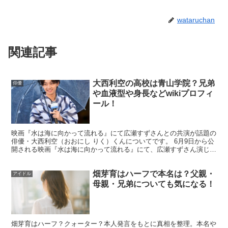
wataruchan
関連記事
大西利空の高校は青山学院？兄弟
俳優
や血液型や身長などwikiプロフィ
ール！
映画『水は海に向かって流れる』にて広瀬すずさんとの共演が話題の
俳優・大西利空（おおにし りく）くんについてです。 6月9日から公
開される映画『水は海に向かって流れる』にて、広瀬すずさん演じる
榊千紗の相手役・熊沢直達役を演じることで話題の大西...
畑芽育はハーフで本名は？父親・
アイドル
曽野舜太の大学・高校・中学など学歴まと
母親・兄弟についても気になる！
め
畑芽育はハーフ？クォーター？本人発言をもとに真相を整理。本名や
学歴は「学校名だけ」を探しがちですが、確度の高い情報