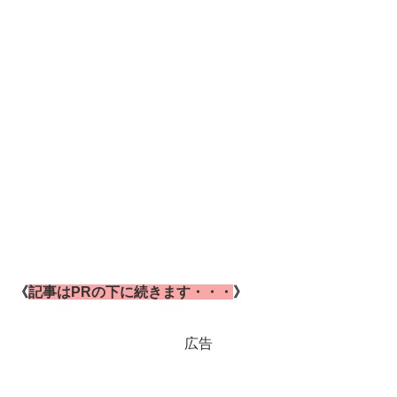
《
記事はPRの下に続きます・・・
》
広告