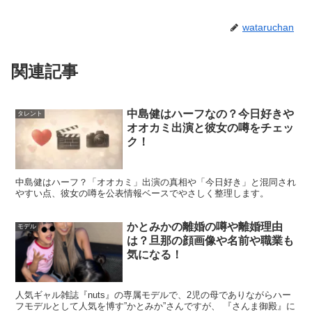
wataruchan
関連記事
中島健はハーフなの？今日好きや
タレント
オオカミ出演と彼女の噂をチェッ
ク！
中島健はハーフ？「オオカミ」出演の真相や「今日好き」と混同され
やすい点、彼女の噂を公表情報ベースでやさしく整理します。
かとみかの離婚の噂や離婚理由
モデル
は？旦那の顔画像や名前や職業も
気になる！
人気ギャル雑誌『nuts』の専属モデルで、2児の母でありながらハー
佐藤龍我の彼女は現在も鶴嶋乃愛？別れた
フモデルとして人気を博す”かとみか”さんですが、 『さんま御殿』に