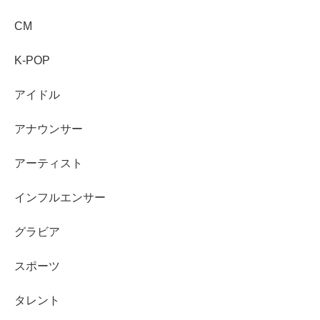
強弱を確認
することが大切です
CM
匂わせ・流出系は
真偽不明のまま拡散されやすい
た
め事実扱いしないのが無難です
K-POP
「佐藤龍我 子供」サジェストは
子供がいる意味に直
結しません
アイドル
子ども向け企画や「子供の頃」検索などで関連語が
アナウンサー
増え、候補に出ることがあります
現時点で、子供がいると公表された情報は見当たり
アーティスト
にくく、
断定はしない
のが安心です
インフルエンサー
気になる話題ほど、
「報道があった事実」
と
「確定してい
グラビア
ない噂」
を分けて見るだけで、情報の見え方が整理しやす
くなります。
スポーツ
タレント