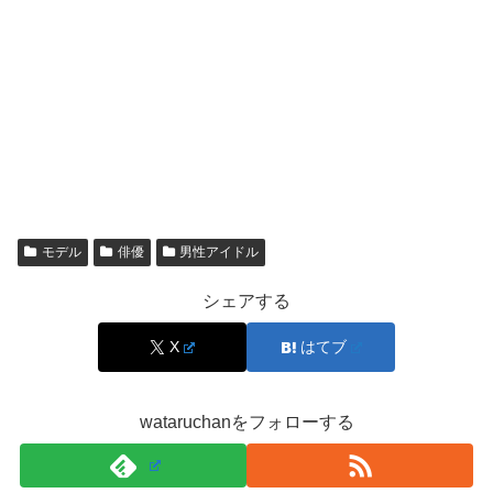
面に対する判断として捉えるのが無難です。
「熱愛彼女は鶴嶋乃愛で確定？」と言い切れない
理由
結論として、
彼女が鶴嶋乃愛さんだと“確定”と断言するの
は難しい
です。確定と言えるのは、本人や所属側が公式に
認めた場合が基本だからです。
モデル
俳優
男性アイドル
シェアする
現実的には「鶴嶋乃愛さんの名前で交際が報じられた」と
表現すると、
報道の事実
と断定の線引きができます。
X
はてブ
スポンサーリンク
wataruchanをフォローする