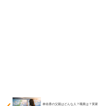
匂わせ・流出系は本物？真偽不明情報の扱い方
匂わせやLINE流出のような話は、結論として
真偽不明の
まま拡散されやすい
です。スクリーンショットは加工も可
能で、出所が追えないことも多いからです。本人公式や信
頼できる報道が確認できない限り、
事実として扱わない
の
が安全です。
「面白さ」より「確かさ」を優先すると、情報の取り違え
を減らせます。
スポンサーリンク
林佑香の父親はどんな人？職業は？実家