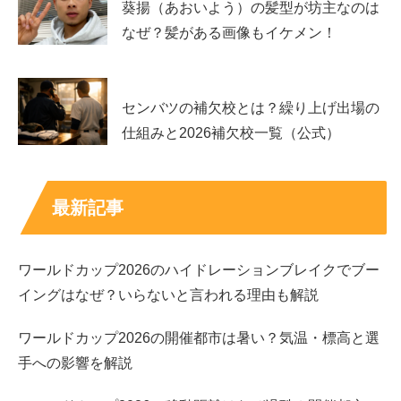
葵揚（あおいよう）の髪型が坊主なのは
なぜ？髪がある画像もイケメン！
スポンサーリンク
センバツの補欠校とは？繰り上げ出場の
仕組みと2026補欠校一覧（公式）
最新記事
ワールドカップ2026のハイドレーションブレイクでブー
イングはなぜ？いらないと言われる理由も解説
ワールドカップ2026の開催都市は暑い？気温・標高と選
手への影響を解説