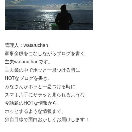
と考えるのが自然です。
子ども向け企画・幼少期エピソードで「子供」が
結びつく
管理人：wataruchan
サジェストの「子供」は、「子供がいる」ではなく、
子ど
家事全般をこなしながらブログを書く、
も向け企画に登場した話題
や「子供の頃（幼少期）」の検
主夫wataruchanです。
索が増えて出ることがあります。
主夫業の中でホッと一息つける時に
HOTなブログを書き、
特に露出が多い人ほど、番組や企画の文脈で関連語が増え
みなさんがホッと一息つける時に
やすいです。つまり、
サジェスト＝家族情報
と短絡しない
スマホ片手にサラッと見られるような、
のがポイントです。
今話題のHOTな情報から、
ホッとするような情報まで、
同姓同名・検索の混線もある？調べ方のコツ
独自目線で面白おかしくお届けします！