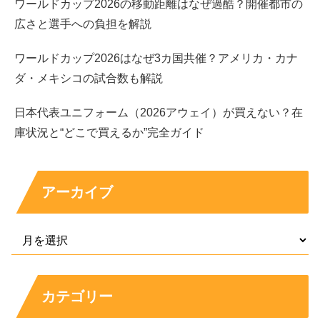
ワールドカップ2026の移動距離はなぜ過酷？開催都市の
広さと選手への負担を解説
ワールドカップ2026はなぜ3カ国共催？アメリカ・カナ
ダ・メキシコの試合数も解説
日本代表ユニフォーム（2026アウェイ）が買えない？在
まとめ
庫状況と“どこで買えるか”完全ガイド
佐藤龍我さんと鶴嶋乃愛さんは、交際をうかがわせ
アーカイブ
る内容が報じられたことがあります
当時は活動自粛が発表されたと伝えられ、
公式対応
として確認しやすい
部分があります
一方で、交際継続や破局は
公式に確定した情報とし
ては確認しにくい
ため断定は避けるのが安全です
カテゴリー
「別れた説」はSNS解釈から広がりやすく、
根拠の