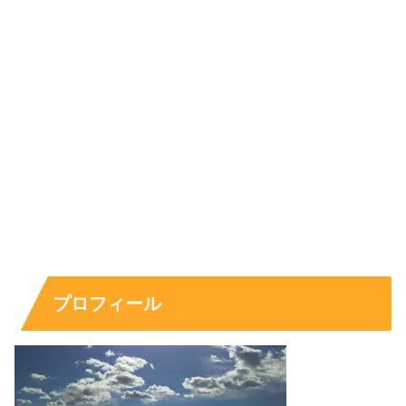
「佐藤龍我 子供」という候補は強めに見えますが、サジ
ェストは
検索されやすい組み合わせ
が反映されるだけで、
事実の証明ではありません。
結論として、現時点で佐藤龍我さんに
子供がいると公表さ
れた情報は見当たりません
。なぜ出るのか、ありがちな理
由を分解します。
佐藤龍我に子供はいる？公式に見える情報の結論
プロフィール
結論は、
結婚や子供の存在を本人が公表した情報は確認し
にくい
という整理です。もし公表がある場合は大きく扱わ
れやすいテーマですが、そうした確定的な情報が見当たり
にくい以上、検索候補の「子供」は
別文脈の可能性が高い