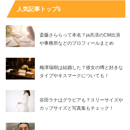
「子供」は「子どもがいる」だけでなく「子供の頃」とい
人気記事トップ5
う意味でも使われます。そのため、
幼少期写真や昔の話を
探す検索
が混ざって候補に出ることもあります。
斎藤さららって本名？ja共済のCM出演
気になるときは「幼少期」「子供の頃」などを追加して検
や事務所などのプロフィールまとめ
索すると、
誤情報っぽい断定記事
に当たりにくくなりま
す。
梅津瑞樹は結婚した？彼女の噂と好きな
あわせて読みたい↓↓
タイプやキスマークについても！
谷田ラナはグラビアも？スリーサイズや
與那城奨の熱愛彼女の噂や好きなタイプが気にな
カップサイズと写真集もチェック！
る！英語力の真相も！
與那城奨に熱愛彼女の噂はある？好きな女性のタイプ（自
立・距離感）と、英語力がすごいと言われる理由を、断定
を避けつつ根拠ベースで整理します。
life-long-friend-ship.net
2020.08.12