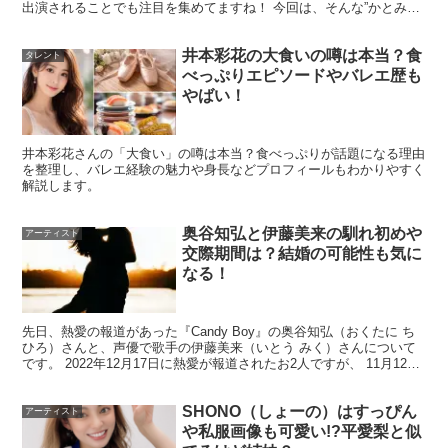
噂は本当？
出演されることでも注目を集めてますね！ 今回は、そんな”かとみ
か”さんの、離婚の噂や離婚理由についてや、 結...
井本彩花の大食いの噂は本当？食
タレント
べっぷりエピソードやバレエ歴も
次に多いのが「現在も付き合ってる？」「別れたって噂は
やばい！
本当？」です。結論は、
継続も破局も公式に確定した材料
が出にくい
ため、断定は避けるのが安全です。
井本彩花さんの「大食い」の噂は本当？食べっぷりが話題になる理由
を整理し、バレエ経験の魅力や身長などプロフィールもわかりやすく
解説します。
ここでは、噂が生まれるパターンと、
信頼度の見分け方
を
中心に整理します。
奥谷知弘と伊藤美来の馴れ初めや
アーティスト
交際期間は？結婚の可能性も気に
なる！
現在も交際中？続報が少ないときの考え方
先日、熱愛の報道があった『Candy Boy』の奥谷知弘（おくたに ち
ひろ）さんと、声優で歌手の伊藤美来（いとう みく）さんについて
続報が少ないと、人は「まだ続いている」「もう別れた」
です。 2022年12月17日に熱愛が報道されたお2人ですが、 11月12
と推測しがちです。ただ、結論は
続報の少なさだけで判断
日、13日、14日と伊藤美来さんの...
できません
。公表しない方針や報道されにくい環境など理
SHONO（しょーの）はすっぴん
アーティスト
や私服画像も可愛い!?平愛梨と似
由は複数あり、
沈黙＝答え
とは限りません。