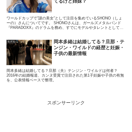
てるけど姉妹？
日付と発信元を確認し、古い話題が再拡散されていないか
ワールドカップで”謎の美女”として注目を集めているSHONO（しょ
も見ると落ち着いて整理できます。
ーの）さんについてです。 SHONOさんは、ガールズメタルバンド
『PARADOXX』のドラムを務め、すでにモデルやタレントとして活
動されていましたが、 ワールドカップでFIF...
「別れた」噂はどこから？よくある広がり方
岡本多緒は結婚してる？旦那・テ
モデル
ンジン・ワイルドの経歴と妊娠・
子供の最新情報
「別れた説」は、SNSの雰囲気変化、フォロー状況、投
稿の解釈などから生まれやすいです。しかし、これらは偶
岡本多緒は結婚してる？旦那（夫）テンジン・ワイルドは何者？
2016年の結婚報道、カンヌ受賞で注目された第1子妊娠や子供の有無
然でも起きるため、
破局の証拠としては弱い
ことが多いで
を、公表情報ベースで整理。
す。
言い切り記事を見たときは、
元になった一次情報がある
スポンサーリンク
か
、いつの話かが明示されているかをチェックすると、過
度に振り回されにくくなります。