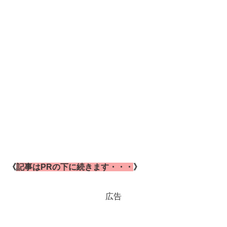
《
記事はPRの下に続きます・・・
》
広告