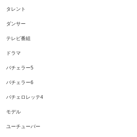
を優先
タレント
ダンサー
噂の真偽を見分けるときは、確認の順番を決めると迷いに
くくなります。まず事務所の公式プロフィールや公式の出
テレビ番組
演情報を確認し、次に本人の発信やインタビューなど、本
人の言葉があるかを見ます。その上で、第三者のまとめ記
ドラマ
事やSNSの断定投稿は“参考程度”に留めるのが安心です。
バチェラー5
特に所属に関する話題は、誤情報が広まると訂正が難し
バチェラー6
く、関係者に迷惑がかかる可能性もあります。ファンとし
ては、確実な情報を軸に応援し、作品や活動を追うことが
バチェロレッテ4
一番の近道です。
モデル
宮本龍之介さんの場合も、仮面ライダー出演やドラマ・映
ユーチューバー
画の積み重ねがはっきりしているので、噂に振り回される
より、
出演作で魅力を確認
する方が納得しやすいはずで