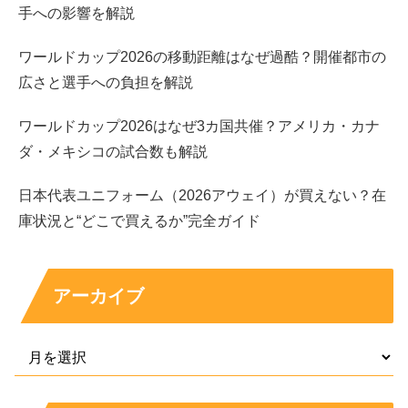
手への影響を解説
れる枠組みでの経験を経て、俳優活動を本格化した流れが
紹介されています。
ワールドカップ2026の移動距離はなぜ過酷？開催都市の
広さと選手への負担を解説
つまり、少なくとも公式情報の範囲では「元ジャニーズ」
ワールドカップ2026はなぜ3カ国共催？アメリカ・カナ
と断定できる材料は見当たりません。もちろん、過去の所
ダ・メキシコの試合数も解説
属や経歴は本人が語るまで分からない部分もありますが、
噂だけで決めつけるのは避けるのが安全です。
日本代表ユニフォーム（2026アウェイ）が買えない？在
庫状況と“どこで買えるか”完全ガイド
芸能界は事務所の名前が大きいだけに、印象で語られやす
い面があります。だからこそ、
一次情報
を起点に整理する
姿勢が大切です。
アーカイブ
なぜジャニーズ説が出る？見た目やイメージの混
同が起きやすい