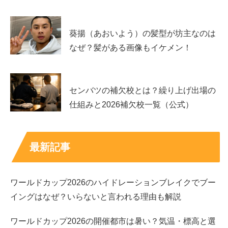
検索で「宮本龍之介 ジャニーズ」と出てくると、元ジャ
葵揚（あおいよう）の髪型が坊主なのは
ニーズだったのか気になる方もいるかもしれません。た
なぜ？髪がある画像もイケメン！
だ、噂は広がりやすい一方で、根拠が薄いまま定着してし
まうこともあります。
センバツの補欠校とは？繰り上げ出場の
ここでは、公式に確認できる所属や活動の流れを整理した
仕組みと2026補欠校一覧（公式）
上で、なぜジャニーズ説が出てくるのか、そして情報を見
分けるコツをまとめます。
最新記事
結論 公式の所属と活動歴から見るとスターダス
トの俳優
ワールドカップ2026のハイドレーションブレイクでブー
イングはなぜ？いらないと言われる理由も解説
宮本龍之介さんはスターダストプロモーションに所属し、
俳優として活動していることが公式プロフィールなどで確
ワールドカップ2026の開催都市は暑い？気温・標高と選
認できます。また、スターダスト系の若手活動として知ら