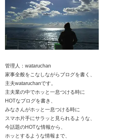
宮本龍之介さんも、趣味特技の幅が広く、身体表現に強い
要素があるため、青春群像、スポーツ、ミステリー、舞台
作品など相性の良いジャンルが多いと考えられます。作品
が増えるほど、同じ俳優でも「この役は全然違う」と驚き
が生まれ、ファンが増えるきっかけになります。
管理人：wataruchan
次に追うときは、作品名だけでなく、役の立ち位置やテー
家事全般をこなしながらブログを書く、
マとの相性まで見ていくと、
推しやすさ
が増していきま
主夫wataruchanです。
す。
主夫業の中でホッと一息つける時に
HOTなブログを書き、
スポンサーリンク
みなさんがホッと一息つける時に
スマホ片手にサラッと見られるような、
今話題のHOTな情報から、
ホッとするような情報まで、