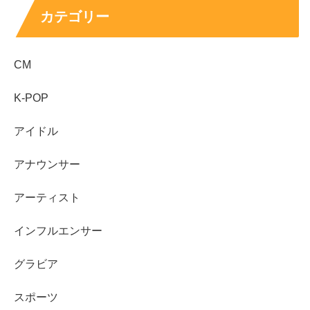
ジャニーズ説が出る理由として多いのは、雰囲気や立ち位
カテゴリー
置の印象による混同です。背が高く、整った顔立ちで、グ
ループ活動やモデル活動の話題があると、過去にアイドル
CM
事務所に所属していたのではと連想されやすくなります。
K-POP
また、同世代の男性タレントは検索で比較されやすく、
「似ている」「雰囲気が近い」という声が広がると、そこ
アイドル
から誤解が生まれることもあります。さらに、短い投稿や
切り抜きでは説明が省略され、元の文脈が消えたまま広が
アナウンサー
ることがあります。
アーティスト
噂が強く見えるほど事実に感じてしまいますが、検索ワー
インフルエンサー
ドは“気になる人が多い”ことを示すだけで、
事実の証明
と
は別物です。
グラビア
スポーツ
噂を見分けるコツ 公式プロフィールと本人発信