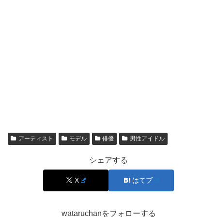
仮面ライダー作品は、序盤から中盤にかけて参加者やライ
ダーが増え、物語のルールや人間関係が一気に動いていき
ます。その流れの中で登場するキャラクターは、世界観の
説明役にもなり得ますし、物語の温度を変える刺激にもな
ります。
墨田奏斗の場合も、周囲の人物との距離感や、願いの方向
性が物語の緊張感に関わるため、登場シーンを追うほど理
解が深まります。特に、言葉では強がっていても、行動や
視線に迷いが出る場面は見どころです。
アーティスト
モデル
俳優
男性アイドル
ヒーローものは分かりやすい善悪だけでなく、人の弱さや
シェアする
揺れが描かれることも多く、そこに宮本龍之介さんの雰囲
X
はてブ
気が重なると、
切なさ
のある印象が残りやすくなります。
wataruchanをフォローする
仮面ライダー出演で何が変わる？注目度が上がる