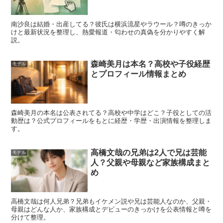
ス系や青春群像など別ジャンルにも広がりやすいです。
入
口として強い作品
に出た経験は、その後のキャリアの追い
南沙良は結婚・出産してる？彼氏は横浜流星やラウール？噂のきっか
風になりやすいと言えます。
けと最新状況を整理し、熱愛報道・匂わせの真偽を分かりやすく解
説。
スポンサーリンク
森崎美月は本名？高校や子役経歴
モデル
とプロフィール情報まとめ
森崎美月の本名は公表されてる？高校や中学はどこ？子役としての活
動歴は？公式プロフィールをもとに経歴・学歴・出演情報を整理しま
す。
高橋文哉の兄弟は2人で兄は芸能
モデル
人？父親や母親など家族構成まと
め
高橋文哉は何人兄弟？兄弟もイケメン説や兄は芸能人なのか、父親・
母親はどんな人か、家族構成とデビューのきっかけを公表情報と噂を
分けて整理。