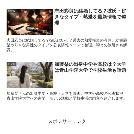
志田彩良は結婚してる？彼氏・好
モデル
きなタイプ・熱愛を最新情報で整
理
志田彩良は結婚してる？彼氏はいる？過去の熱愛報道の有無、結婚願
望や好きな男性のタイプを公表情報ベースで整理。噂との線引きも解
説。
宮本龍之介さんの出演ドラマ・映画まとめ
（代表作もチェック）
加藤栞の出身中学や高校は？大学
モデル
は青山学院大学で学校生活も話題
宮本龍之介さんは、仮面ライダー以外にもドラマや映画に
出演し、経験の幅を広げています。ドラマは役柄の積み重
加藤栞さんの出身中学・高校・大学を調査。中学や高校の公表状況、
青山学院大学への進学、モデル活動と学校生活の両立を紹介します。
ねで印象が育ちやすく、映画は限られた尺の中で存在感を
残す力が試されます。
スポンサーリンク
公式プロフィールなどで確認できる出演歴を軸に、ドラマ