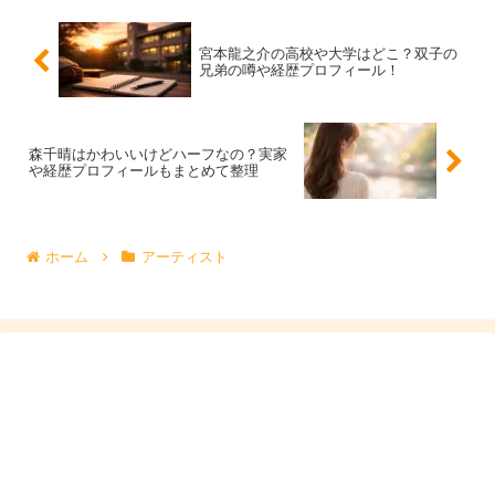
る機会が増えるため、役幅を広げる場にもなりやすいで
す。
宮本龍之介の高校や大学はどこ？双子の
兄弟の噂や経歴プロフィール！
ドラマは回を重ねて視聴者の印象が育つので、気になった
方は出演回だけでなく、
前後の人物関係
も含めて見返すと
森千晴はかわいいけどハーフなの？実家
理解が深まります。
や経歴プロフィールもまとめて整理
映画出演では「陰陽師0」などでの立ち位置に注
ホーム
アーティスト
目
映画はドラマと違い、登場シーンが短くても「その人物が
いた意味」を残すことが大切になります。宮本龍之介さん
は映画「陰陽師0」への出演が知られており、こうした作
品での経験は、映像のスケール感に慣れるきっかけにもな
ります。