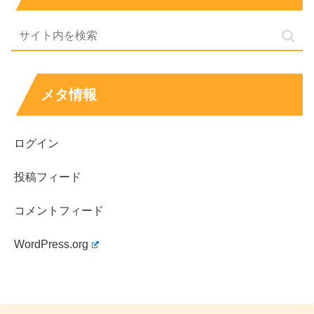
メタ情報
まとめ
ログイン
宮本龍之介さんは「仮面ライダーギーツ」で墨田奏
斗役、仮面ライダーダパーンとして注目されまし
投稿フィード
た。
コメントフィード
仮面ライダー出演は知名度が上がりやすく、その後
の出演作の幅にもつながりやすいです。
WordPress.org
ドラマは役柄の積み重ねで印象が育ち、作品ごとの
顔つきの変化が見どころになります。
映画は短い出番でも存在感が残りやすく、ドラマと