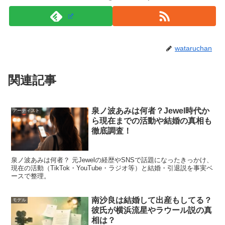
理由
仮面ライダーシリーズは、放送後にSNSや動画で切り抜
wataruchan
かれたり、キャラクター紹介がまとめられたりする機会が
多く、俳優の名前が一気に検索されやすい環境がありま
関連記事
す。
泉ノ波あみは何者？Jewel時代か
アーティスト
さらに、特撮は演技面でも要求が多く、日常芝居だけでな
ら現在までの活動や結婚の真相も
く、驚きや恐怖、葛藤、覚悟といった大きな感情の振れ幅
徹底調査！
を短時間で成立させる必要があります。そこを経験する
と、次の作品での見られ方が変わりやすく、出演作が増え
泉ノ波あみは何者？ 元Jewelの経歴やSNSで話題になったきっかけ、
現在の活動（TikTok・YouTube・ラジオ等）と結婚・引退説を事実ベ
るきっかけにもなります。
ースで整理。
宮本龍之介さんの場合も、身長や佇まいの存在感に加え
南沙良は結婚して出産もしてる？
モデル
彼氏が横浜流星やラウール説の真
て、感情の揺れを見せる芝居ができると伝わると、シリア
相は？