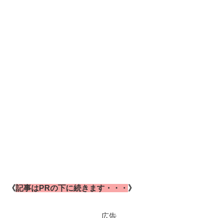
《
記事はPRの下に続きます・・・
》
広告