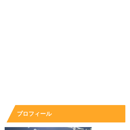
大作ではセットや衣装、照明の雰囲気が強く、俳優はその
世界観に馴染ませながらも埋もれないバランスが必要で
す。細かな所作や目線だけで空気を作る場面もあり、そこ
が“映像向きの強さ”として評価されることがあります。
映画の出演は本数が少なくても印象に残ることがあるの
で、ドラマだけでなく映画側の経歴も追っておくと、
成長
の軌跡
が見えやすくなります。
今後の注目点 作品選びで見える方向性
今後の出演作で注目したいのは、ジャンルの広がりと役柄
の深さです。特撮で知名度が上がった俳優は、その後に現
プロフィール
代劇で“素の芝居”を磨く流れや、舞台で表現の密度を上げ
る流れに乗ることがあります。