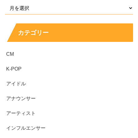
カテゴリー
CM
K-POP
出典元：
アイドル
https://twitter.com/hitsujiradio/status/1593216128670609409/photo/2
アナウンサー
アーティスト
細田さんの
高校や大学などの学歴
は、
インフルエンサー