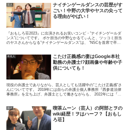
ナイチンゲールダンスの芸歴がす
芸人
そんな
”ひつじねいり”の芸歴
について見ていきましょう。
ごい！中野の大学やヤスの尖って
る理由がやばい！
『おもしろ荘2023』に出演されるお笑いコンビ・”ナイチンゲールダ
ンス”についてです。 ボケ担当の中野なかるてぃんと、ツッコミ担当
”ひつじねいり”が
結成されたのは2019年の2月
ということ
のヤスさんからなる”ナイチンゲールダンス”は、 ”NSCを首席で卒
業”や、数々の単独ライブやテレビ出演、さらに...
で、
コンビ歴はまだ4年目
と日は浅いんですって。
こたけ正義感の妻はGoogle本社
有名人
勤務の弁護士!?顔画像や年齢や子
ちなみに事務所は
『マセキ芸能社』
で、先輩には出川さん
供についても！
や、バカリズムさんや、ナイツさんなどがいらっしゃいま
すね。
現役の弁護士でありながら、芸人としても活躍中の”こたけ正義感”さ
んについてです。 2019年には自らの弁護士個人事務所『西参道法律
事務所』を立ち上げ、弁護士として働きながらも、 2022年には『R-1
グランプリ』で準々決勝に進出され、『ワタ...
喫茶ムーン（芸人）の阿部とヲの
芸人
wiki経歴！ヲはハーフ？【おもし
結成のきっかけとなったのは、それぞれ別のコンビで活動
ろ荘】
されていたそうですが、