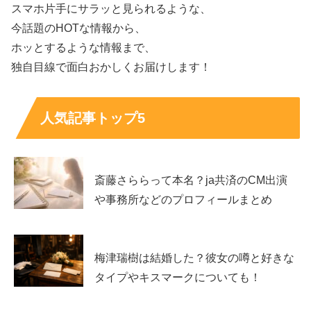
スマホ片手にサラッと見られるような、
今話題のHOTな情報から、
ホッとするような情報まで、
独自目線で面白おかしくお届けします！
人気記事トップ5
斎藤さららって本名？ja共済のCM出演
や事務所などのプロフィールまとめ
梅津瑞樹は結婚した？彼女の噂と好きな
タイプやキスマークについても！
ひつじねいり細田と松村の高校や大学など
の学歴がやばい！経歴プロフィールも！