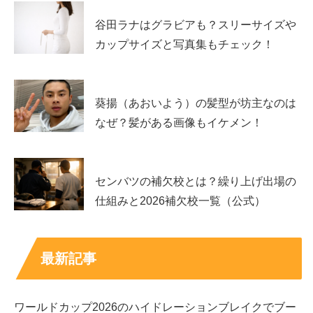
谷田ラナはグラビアも？スリーサイズや
カップサイズと写真集もチェック！
葵揚（あおいよう）の髪型が坊主なのは
なぜ？髪がある画像もイケメン！
センバツの補欠校とは？繰り上げ出場の
仕組みと2026補欠校一覧（公式）
出典元：
https://natalie.mu/
最新記事
ワールドカップ2026のハイドレーションブレイクでブー