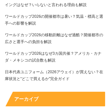
続いて、
”ひつじねいり”の細田さんと松村さんの高校や大
イングはなぜ？いらないと言われる理由も解説
学などの学歴
についてです。
ワールドカップ2026の開催都市は暑い？気温・標高と選
手への影響を解説
調べてみると、
2人はかなりの高学歴
ということでしたの
で、
簡単な経歴プロフィール
と一緒に解説していきます
ワールドカップ2026の移動距離はなぜ過酷？開催都市の
ね！
広さと選手への負担を解説
ワールドカップ2026はなぜ3カ国共催？アメリカ・カナ
ダ・メキシコの試合数も解説
細田の高校や大学とプロフィール
日本代表ユニフォーム（2026アウェイ）が買えない？在
庫状況と“どこで買えるか”完全ガイド
アーカイブ