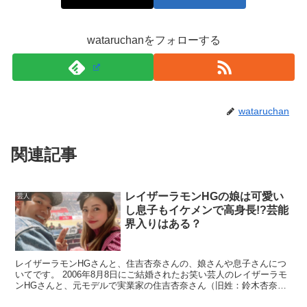
ひつじねいりの芸歴は？
wataruchanをフォローする
wataruchan
関連記事
レイザーラモンHGの娘は可愛い
芸人
し息子もイケメンで高身長!?芸能
界入りはある？
出典元：
https://natalie.mu/
レイザーラモンHGさんと、住吉杏奈さんの、娘さんや息子さんにつ
いてです。 2006年8月8日にご結婚されたお笑い芸人のレイザーラモ
ンHGさんと、元モデルで実業家の住吉杏奈さん（旧姓：鈴木杏奈）
さんですが、 ５月13日に住吉杏奈さんがインスタ...