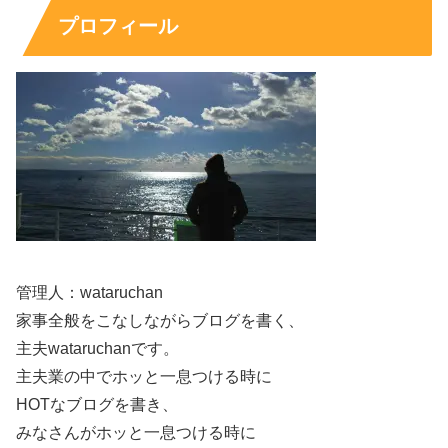
可能性は大いにありそう
ですね！
プロフィール
”ひつじねいり”は『おもしろ荘2023』に出演されること
で、さらに知名度が上がることは間違いありませんし、
2023年に大ブレイクの可能性がかなり高い若手芸人の1組
となりそうですね！
管理人：wataruchan
家事全般をこなしながらブログを書く、
スポンサーリンク
主夫wataruchanです。
主夫業の中でホッと一息つける時に
HOTなブログを書き、
みなさんがホッと一息つける時に