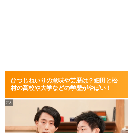
ひつじねいりの意味や芸歴は？細田と松
村の高校や大学などの学歴がやばい！
芸人