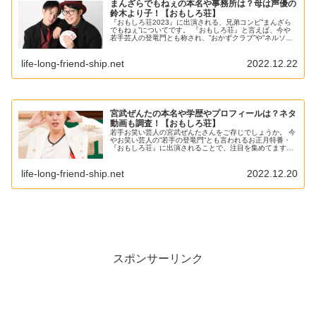
まんざらでもねぇの本名や事務所は？母は声優の
鈴木より子！【おもしろ荘】
『おもしろ荘2023』に出演される、兄弟コンビ”まんざら
でもねぇ”についてです。 『おもしろ荘』と言えば、今や
若手芸人の登竜門とも称され、”おかずクラブ”や”ネルソン
ズ”などなど、 数々の芸人のブレイクのきっかけとなった
ことでも知られていま...
life-long-friend-ship.net
2022.12.22
宮武ぜんたの本名や学歴やプロフィールは？ネタ
動画も調査！【おもしろ荘】
若手お笑い芸人の宮武ぜんたさんをご存じでしょうか。 今
やお笑い芸人の”若手の登竜門”とも言われるお正月特番・
『おもしろ荘』に出演されることで、注目を集めてます
ね！ 恐らく、宮武ぜんたさんの名前を初めて聞くという方
も多いかと思い、今回は、 宮...
life-long-friend-ship.net
2022.12.20
スポンサーリンク