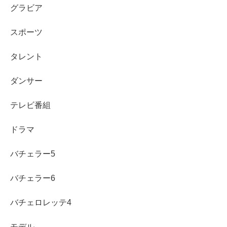
グラビア
・埼玉県立浦和高等学校 卒業
スポーツ
・慶應義塾大学経済学部 卒業
タレント
ダンサー
テレビ番組
ということで、
かなりの高学歴
です。
ドラマ
『埼玉県立浦和高等学校』の偏差値は74
と言われてい
て、
『慶應義塾大学』の”経済学部”は偏差値67.5
ですの
バチェラー5
で、
バチェラー6
高校にしても大学にしてもかなりの難関校ですので、
細田
バチェロレッテ4
さんは相当頭が良い
ということがうかがえます。
モデル