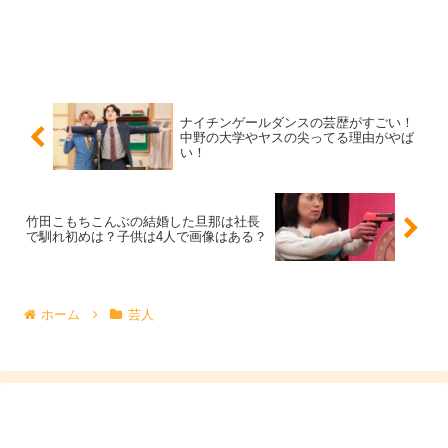
コンビで、単独ライブはもちろん、
フジテレビの『キャラダチミュージアム〜MoCA〜』や、
BSJapanextの『オンエア決めろ！ー笑武ー』のテレビ出
演や、
ナイチンゲールダンスの芸歴がすごい！
中野の大学やヤスの尖ってる理由がやば
い！
『ひつじねいりの荒走り教習所』や、『マイナビ
Laughter Night』などのラジオ出演もされています。
竹田こもちこんぶの結婚した旦那は社長
で馴れ初めは？子供は4人で画像はある？
ホーム
芸人