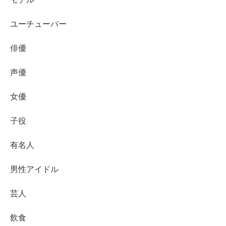
ユーチューバー
そんな細田さんは、過去に見た『M-1』でお笑いが好きに
俳優
なり、大学でお笑いサークルに入り、
声優
同じサークルに”真空ジェシカ”の川北さんや、”ストレッチ
ーズ”がいて、プロになる人もいたことからプロを目指す
女優
ことにしたんだとか。
子役
有名人
大学時代に
WCS（ワタナベコメディスクール）の17期生
男性アイドル
として入所し、
”安全ナイフ”というコンビでは『学生M-
1』で優勝した経歴
も。
芸人
飲食
大学卒業後は、”ロメロ”というコンビで『マセキ芸能社』