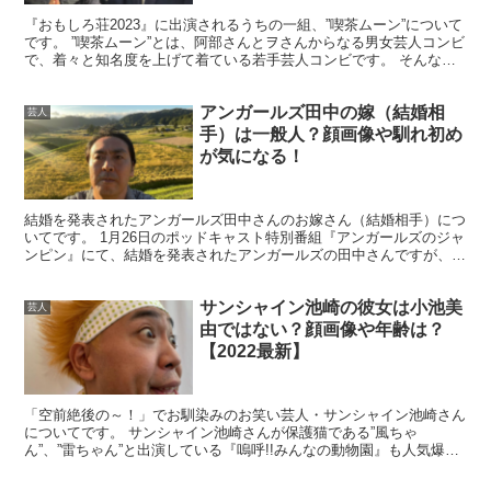
『おもしろ荘2023』に出演されるうちの一組、”喫茶ムーン”について
ライブで顔を合わせる事も多く、
細田さんから松村さんを
です。 ”喫茶ムーン”とは、阿部さんとヲさんからなる男女芸人コンビ
で、着々と知名度を上げて着ている若手芸人コンビです。 そんな喫
誘った
そうです。
茶ムーンについて調べていると、どうやら『おも...
アンガールズ田中の嫁（結婚相
芸人
しかも、
お互いコンビを解散して4日後ぐらいには”ひつ
手）は一般人？顔画像や馴れ初め
が気になる！
じねいり”を結成
したそうなので、
結婚を発表されたアンガールズ田中さんのお嫁さん（結婚相手）につ
お互いコンビを組む前から認め合っていたというところも
いてです。 1月26日のポッドキャスト特別番組『アンガールズのジャ
あるんでしょうね！
ンピン』にて、結婚を発表されたアンガールズの田中さんですが、 1
月22日には入籍されていたそうで、お相手は30代...
サンシャイン池崎の彼女は小池美
芸人
由ではない？顔画像や年齢は？
＼
#ひつじ教習所
S2-#88 配信／
【2022最新】
🚘ひつじねいり、M-1準々決勝にて散る🚘
「空前絶後の～！」でお馴染みのお笑い芸人・サンシャイン池崎さん
についてです。 サンシャイン池崎さんが保護猫である”風ちゃ
ん”、”雷ちゃん”と出演している『嗚呼!!みんなの動物園』も人気爆発
M-1GP2022ガチ反省会します…
で、 最近ではお笑い芸人というよりめっきり『猫おじさ...