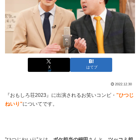
X
はてブ
2022.12.30
『おもしろ荘2023』に出演されるお笑いコンビ・
”ひつじ
ねいり”
についてです。
”ひつじねいり”とは、
ボケ担当の細田
さんと、
ツッコミ担