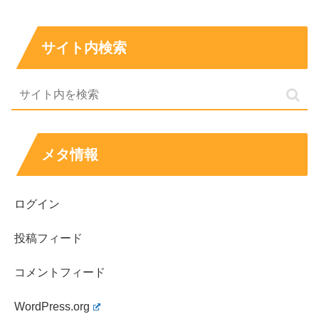
でデビューを飾るも2015年に解散し、
サイト内検索
その後”バーニーズ”というコンビを組むも2018年11月の解
散を経て、松村さんに声をかけて”ひつじねいり”結成に至
ったということですね。
「M-1で決勝に行く」という夢は揺るがず、細田さんのネ
メタ情報
タを書く才能は松村さんも認められている
んだとか。
ログイン
細田のプロフィール
投稿フィード
コメントフィード
本 名：
細田祥平（ほそだ しょうへい）
WordPress.org