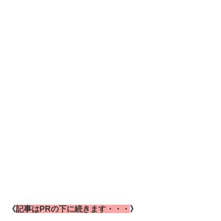
《
記事はPRの下に続きます・・・
》