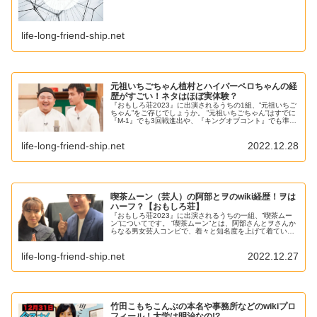
life-long-friend-ship.net
元祖いちごちゃん植村とハイパーペロちゃんの経
歴がすごい！ネタはほぼ実体験？
『おもしろ荘2023』に出演されるうちの1組、”元祖いちご
ちゃん”をご存じでしょうか。 ”元祖いちごちゃん”はすでに
『M-1』でも3回戦進出や、『キングオブコント』でも準決
勝進出という好成績も残されていて、 『スカパー笑デミー
賞グランプリ2...
life-long-friend-ship.net
2022.12.28
喫茶ムーン（芸人）の阿部とヲのwiki経歴！ヲは
ハーフ？【おもしろ荘】
『おもしろ荘2023』に出演されるうちの一組、”喫茶ムー
ン”についてです。 ”喫茶ムーン”とは、阿部さんとヲさんか
らなる男女芸人コンビで、着々と知名度を上げて着ている
若手芸人コンビです。 そんな喫茶ムーンについて調べてい
ると、どうやら『おも...
life-long-friend-ship.net
2022.12.27
竹田こもちこんぶの本名や事務所などのwikiプロ
フィール！大学は明治なの!?