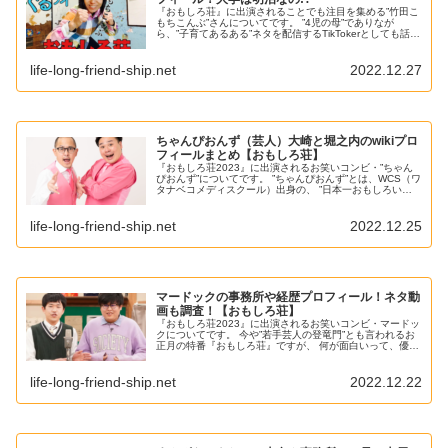
『おもしろ荘』に出演されることでも注目を集める”竹田こ
もちこんぶ”さんについてです。 ”4児の母”でありなが
ら、”子育てあるある”ネタを配信するTikTokerとしても話題
の竹田こもちこんぶさんですが、 まだまだ竹田こもちこん
ぶさんを知らな...
life-long-friend-ship.net
2022.12.27
ちゃんぴおんず（芸人）大崎と堀之内のwikiプロ
フィールまとめ【おもしろ荘】
『おもしろ荘2023』に出演されるお笑いコンビ・”ちゃん
ぴおんず”についてです。 ”ちゃんぴおんず”とは、WCS（ワ
タナベコメディスクール）出身の、 ”日本一おもしろい大
崎”さんと、”堀之内大輔”からなる若手芸人コンビで、 11月
に放送され...
life-long-friend-ship.net
2022.12.25
マードックの事務所や経歴プロフィール！ネタ動
画も調査！【おもしろ荘】
『おもしろ荘2023』に出演されるお笑いコンビ・マードッ
クについてです。 今や”若手芸人の登竜門”とも言われるお
正月の特番『おもしろ荘』ですが、 何が面白いって、優勝
関係なしに爪痕次第ではブレイクのきっかけになるという
ドリームがありますよね...
life-long-friend-ship.net
2022.12.22