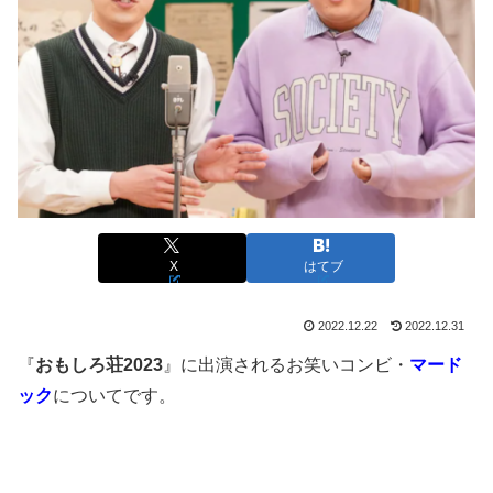
X
はてブ
2022.12.22
2022.12.31
『
おもしろ荘2023
』に出演されるお笑いコンビ・
マード
ック
についてです。