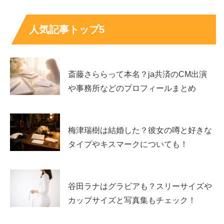
マードックの経歴に関してはまだあまり情報が出ていませ
んが、先述したように
”WCS28期”
としてお笑いをスター
人気記事トップ5
トされたと思われるので、
恐らく”WCS時代”に結成
されたものと思われます。
斎藤さららって本名？ja共済のCM出演
や事務所などのプロフィールまとめ
また、
2人の持つ資格に”英語技能検定”が共通
しているこ
梅津瑞樹は結婚した？彼女の噂と好きな
とから、もしかしたら
大学、もしくは高校の同級生という
タイプやキスマークについても！
ことも考えられます
ね！
谷田ラナはグラビアも？スリーサイズや
カップサイズと写真集もチェック！
マードックとしてのテレビ出演は『水曜日のダウンタウ
ン』とありましたが、