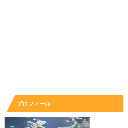
血 液 型：
O型
身長/体重：
171cm/65kg
大 学：不明
所 属：
ケイダッシュステージ
趣 味：
スポーツ・音楽・ポケモンゲーム、グッズ
収集
特 技：
利きマクドナルド、焼き魚をきれいに食べ
れる
プロフィール
資 格：
実用英語技能検定3級