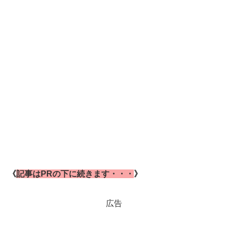
《
記事はPRの下に続きます・・・
》
広告