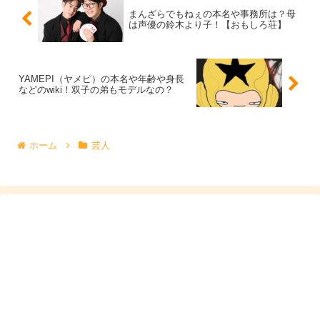
まんざらでもねぇの本名や事務所は？母
は声優の鈴木より子！【おもしろ荘】
資 格：
実用英語技能検定2級、日本漢字能力検定
準2級
YAMEPI（ヤメピ）の本名や年齢や身長
などのwiki！双子の弟もモデルなの？
ホーム
芸人
芸 名：
マードック龍
本 名：
山本龍
（やまもと りゅう）
生年月日：
1995年7月21日 27歳
（2022年12月現
在）
出 身：
神奈川県横浜市