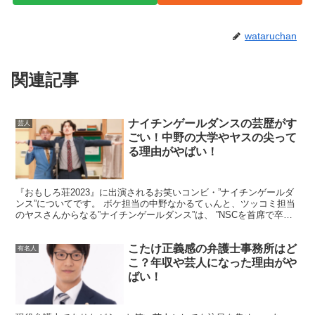
wataruchan
スポンサーリンク
関連記事
ナイチンゲールダンスの芸歴がす
芸人
ごい！中野の大学やヤスの尖って
る理由がやばい！
『おもしろ荘2023』に出演されるお笑いコンビ・”ナイチンゲールダ
ンス”についてです。 ボケ担当の中野なかるてぃんと、ツッコミ担当
のヤスさんからなる”ナイチンゲールダンス”は、 ”NSCを首席で卒
業”や、数々の単独ライブやテレビ出演、さらに...
こたけ正義感の弁護士事務所はど
有名人
こ？年収や芸人になった理由がや
ばい！