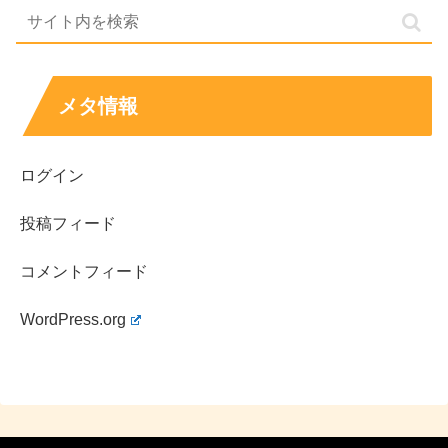
『おもしろ荘』と言えば優勝者だけではなく、爪痕さえ残
せば大ブレイクのきっかけともなる番組ですので、
マードックにもぜひここで爪痕を残して、ブレイクに繋げ
メタ情報
ていって欲しいところですね！
ログイン
投稿フィード
スポンサーリンク
コメントフィード
WordPress.org