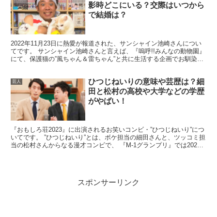
影時どこにいる？交際はいつから
で結婚は？
2022年11月23日に熱愛が報道された、サンシャイン池崎さんについ
出典元：
https://natalie.mu/
てです。 サンシャイン池崎さんと言えば、『嗚呼!!みんなの動物園』
にて、保護猫の”風ちゃん＆雷ちゃん”と共に生活する企画でお馴染み
ですが、 熱愛報道では、すでに同棲している...
ひつじねいりの意味や芸歴は？細
芸人
田と松村の高校や大学などの学歴
プロフィール
がやばい！
『おもしろ荘2023』に出演されるお笑いコンビ・”ひつじねいり”につ
芸 名：
マードックごうはら
※画像向かって左
いてです。 ”ひつじねいり”とは、ボケ担当の細田さんと、ツッコミ担
当の松村さんからなる漫才コンビで、 『M-1グランプリ』では2020
年、2022年と準々決勝まで進出されて...
本 名：
郷原拓郎
（ごうはら たくろう）
スポンサーリンク
生年月日：
1997年1月27日 25歳
（2022年12月現
在）