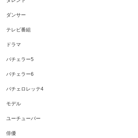
タレント
にもエントリー
されていますが、
ダンサー
2021年、2022年の1回戦通過が最高成績
となってます。
テレビ番組
ドラマ
とはいえ、私も吉本所属の知人から話を聞いたことがあり
バチェラー5
ますが、
バチェラー6
『M-1』と言えば1回戦さえも突破出来ずに芸人人生を追
バチェロレッテ4
える方々も星の数ほどいるという世界ですので、
モデル
コンビ結成4年目で2年連続1回戦を突破しているマードッ
クは、将来的にかなり期待できるのではないかという見方
ユーチューバー
もできますよね。
俳優