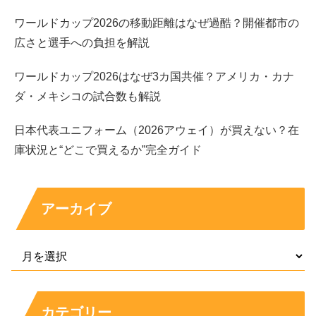
pic.twitter.com/jA36A17ZA1
ワールドカップ2026の移動距離はなぜ過酷？開催都市の
広さと選手への負担を解説
— マードック ごうはら (@chugakuseijaney)
October 9, 2021
ワールドカップ2026はなぜ3カ国共催？アメリカ・カナ
ダ・メキシコの試合数も解説
日本代表ユニフォーム（2026アウェイ）が買えない？在
庫状況と“どこで買えるか”完全ガイド
アーカイブ
日本対クロアチア戦、お疲れ様でした！サッカー
とは無縁の人生でしたが、モノマネを通じて知ら
なかった世界を見せて頂けました！勇気を与えて
下さりありがとうございました！デュエル！！
#遠藤航
#ABEMAでFIFAワールドカップ
カテゴリー