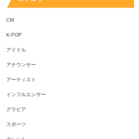
pic.twitter.com/8qU8iXUx5O
CM
— マードック ごうはら (@chugakuseijaney)
December 5, 2022
K-POP
アイドル
アナウンサー
このように、
単独で『オールスター感謝祭』のミニマラソ
ンや、 ABEMAのサッカー番組などにも出演
されていて、
アーティスト
1回戦で敗退されていますが、『R-1グランプリ』にも出
インフルエンサー
演経験がありました。
グラビア
スポーツ
また、マードックとしては
2019年から『M-1グランプリ』