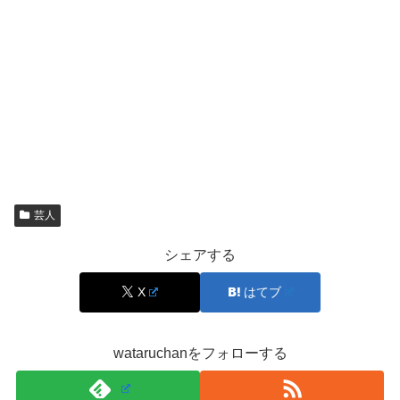
どういった経緯で『ケイダッシュステージ』所属に至った
のかは不明ですが、
コンビ結成は2019年4月20日とあるので、WCS時代から
マードックは結成されていたのかもしれませんね！
芸人
また、事務所の先輩でもある”オードリー”さんや”トム・ブ
シェアする
ラウン”さんも過去に『おもしろ荘』に出演されていたの
X
はてブ
で、
wataruchanをフォローする
マードックも『おもしろ荘』出演をきっかけにブレイク出
来るよう頑張って欲しいですね！