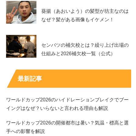
葵揚（あおいよう）の髪型が坊主なのは
詳しい情報が見当たらなかったので、もしかしたら紹介だ
なぜ？髪がある画像もイケメン！
けだったのかもしれませんが、
センバツの補欠校とは？繰り上げ出場の
仕組みと2026補欠校一覧（公式）
ごうはらさんに関しては、サッカー日本代表の遠藤航選手
のモノマネ
でも知られていて、
最新記事
オールスター感謝祭恒例のミニマラソンに参加さ
せて頂きました！
ワールドカップ2026のハイドレーションブレイクでブー
見つけていただけましたでしょうか？次はもっと
イングはなぜ？いらないと言われる理由も解説
実力をつけて出たいです！
ワールドカップ2026の開催都市は暑い？気温・標高と選
ありがとうございました！
#オールスター感謝祭
手への影響を解説
2021秋
#遠藤航
#サッカー日本代表