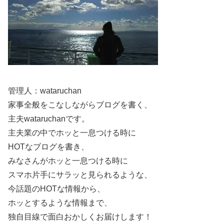
前項でも少し触れましたが、
マードックの結成日は2019
年5月10日
となっており、
管理人：wataruchan
デビュー年が2019年5月10日
となっておりますので、
芸歴
家事全般をこなしながらブログを書く、
はなんとまだ4年目
なんですね！
主夫wataruchanです。
主夫業の中でホッと一息つける時に
HOTなブログを書き、
みなさんがホッと一息つける時に
お2人ともまだ若いですし、お笑い芸人としてもこれから
スマホ片手にサラッと見られるような、
まだまだ油が乗ってくることでしょうね。
今話題のHOTな情報から、
ホッとするような情報まで、
独自目線で面白おかしくお届けします！