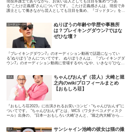
現役弁護士でありながら、お笑い芸人としても注目を集めつつあ
る”こたけ正義感”さんについてです。 こたけ正義感さんは、現役で弁
護士として働きながら芸人としても注目を集め、『ゴッドタン』を皮
切りに、 『ザ・ベストワン』や『千鳥のクセがスゴいネタ...
ぬりぼうの年齢や学歴や事務所
ユーチューバー
は？ブレイキングダウン7ではな
ぜひな壇？
マードックの経歴プロフィール【おもしろ
荘】
『ブレイキングダウン7』のオーディション動画で話題になってい
る”ぬりぼう”さんについてです。 ぬりぼうさんは、『ブレイキングダ
ウン7』のオーディション動画に登場するやいなや、いきなり”ひな
壇”に昇格されたことでも注目を集めていますね！ そん...
ちゃんぴおんず（芸人）大崎と堀
芸人
之内のwikiプロフィールまとめ
【おもしろ荘】
『おもしろ荘2023』に出演されるお笑いコンビ・”ちゃんぴおんず”に
ついてです。 ”ちゃんぴおんず”とは、WCS（ワタナベコメディスク
ール）出身の、 ”日本一おもしろい大崎”さんと、”堀之内大輔”からな
る若手芸人コンビで、 11月に放送され...
サンシャイン池崎の彼女は猫の撮
芸人