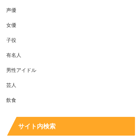
声優
おもしろ荘に出ます✌️✌️
初テレビがおもしろ荘です❗️
女優
https://t.co/BKEiWvNN6x
子役
— 龍(マードック) (@Mardoc_ryu)
December 19,
有名人
2022
男性アイドル
芸人
しかも
テレビ初出演で、”若手芸人の登竜門”とも言われる
飲食
『おもしろ荘』出演
ですから、個人的にはめちゃめちゃ期
待してます！
サイト内検索