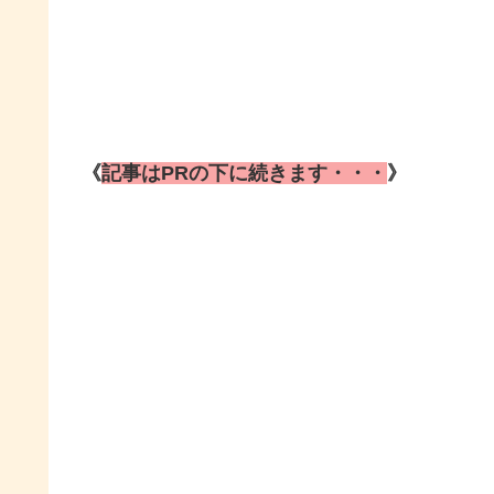
《
記事はPRの下に続きます・・・
》