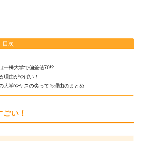
目次
一橋大学で偏差値70!?
る理由がやばい！
の大学やヤスの尖ってる理由のまとめ
すごい！