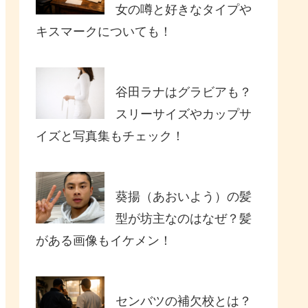
女の噂と好きなタイプや
キスマークについても！
谷田ラナはグラビアも？
スリーサイズやカップサ
イズと写真集もチェック！
葵揚（あおいよう）の髪
型が坊主なのはなぜ？髪
がある画像もイケメン！
センバツの補欠校とは？