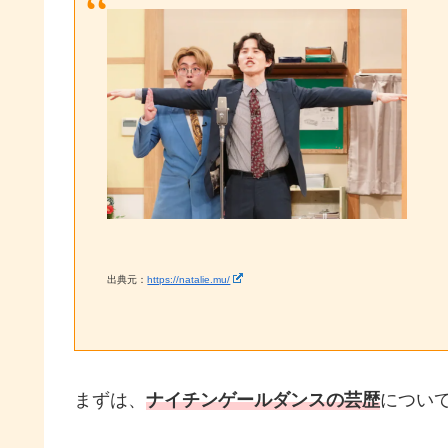
出典元：
https://natalie.mu/
まずは、
ナイチンゲールダンスの芸歴
につい