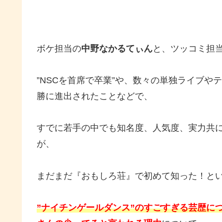
ボケ担当の
中野なかるてぃん
と、ツッコミ担
”NSCを首席で卒業”や、数々の単独ライブや
勝に進出されたことなどで、
すでに若手の中でも知名度、人気度、実力共
が、
まだまだ『おもしろ荘』で初めて知った！と
”ナイチンゲールダンス”のすごすぎる芸歴に