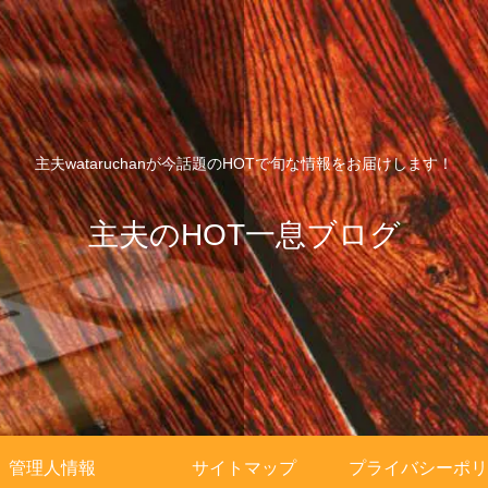
主夫wataruchanが今話題のHOTで旬な情報をお届けします！
主夫のHOT一息ブログ
管理人情報
サイトマップ
プライバシーポリ