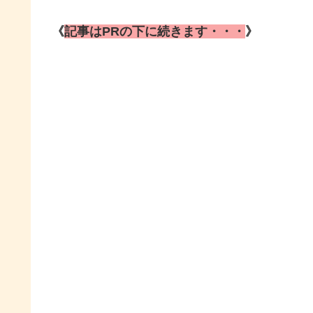
《
記事はPRの下に続きます・・・
》