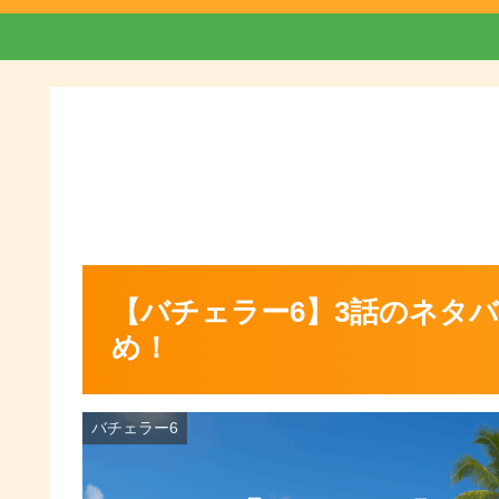
【バチェラー6】3話のネタ
め！
バチェラー6