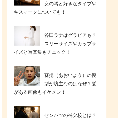
女の噂と好きなタイプや
キスマークについても！
谷田ラナはグラビアも？
スリーサイズやカップサ
イズと写真集もチェック！
葵揚（あおいよう）の髪
型が坊主なのはなぜ？髪
がある画像もイケメン！
センバツの補欠校とは？