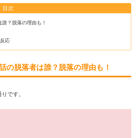
目次
は誰？脱落の理由も！
の反応
3話の脱落者は誰？脱落の理由も！
通りです。