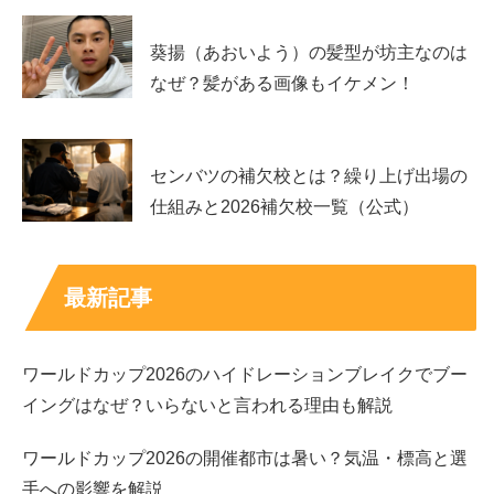
葵揚（あおいよう）の髪型が坊主なのは
なぜ？髪がある画像もイケメン！
センバツの補欠校とは？繰り上げ出場の
仕組みと2026補欠校一覧（公式）
バチェラー6での注目ポイント！小田美夢
は“芯のある努力家”？
最新記事
『バチェラー・ジャパン』は、外見の魅力だけでなく、内
面や価値観、恋愛観が試される番組です。
ワールドカップ2026のハイドレーションブレイクでブー
イングはなぜ？いらないと言われる理由も解説
そうした舞台で、小田美夢さんがどのように自分を表現す
るのか、多くの視聴者が注目しています。
ワールドカップ2026の開催都市は暑い？気温・標高と選
手への影響を解説