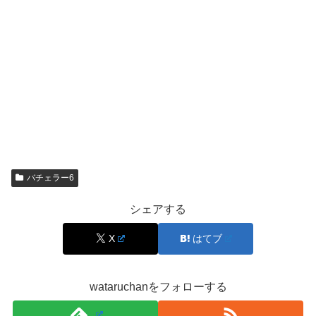
バチェラー6
シェアする
X
はてブ
wataruchanをフォローする
小田美夢は現役モデル！現在の所属事務所
と活動内容