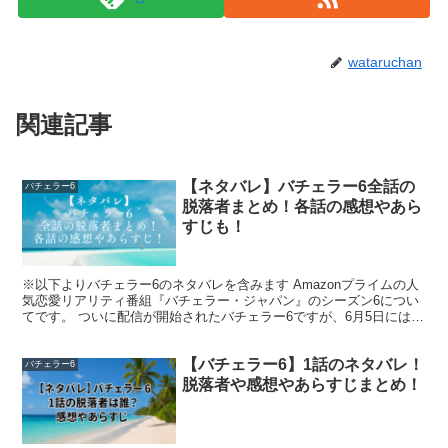
wataruchan
現在の小田美夢さんは、モデルとしてのキャリアを本格化
させています。
関連記事
所属事務所は、
SATORU JAPAN（Natu-Mo）
。透明感の
あるビジュアルとトレンド感あふれるセンスを武器に、主
【ネタバレ】バチェラー6全話の
バチェラー6
にファッション領域で活動中です。
脱落者まとめ！各話の感想やあら
すじも！
公式プロフィール（
ナツモ公式サイト
）には、ポートレ
※以下よりバチェラー6のネタバレを含みます Amazonプライムの人
ートや撮影実績などが掲載されており、スタイルの良さと
気恋愛リアリティ番組『バチェラー・ジャパン』のシーズン6につい
自然体の魅力がひときわ目を引きます。
てです。 ついに配信が開始されたバチェラー6ですが、6月5日にはエ
ピソード1話～4話、6月12日には5話～7話...
【バチェラー6】1話のネタバレ！
バチェラー6
ファッションモデルとしての存在感
脱落者や感想やあらすじまとめ！
小田美夢さんのInstagram（
@miiiiyu_oda
）を見ると、