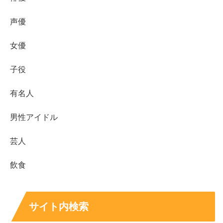
て、視聴者の心をつかむ存在となることは間違いありませ
声優
ん。
女優
バチェラー6出演はもちろん、今後の活躍に期待ですね！
子役
最後までご覧くださりありがとうございました。
有名人
男性アイドル
他の女性メンバーについても気になる方はこちら↓↓
芸人
飲食
【バチェラー6】女性メンバー人気やローズ予想
は？インスタやプロフィールも！
2025年6月5日の20時より配信開始となる『バチェラー・
ジャパン』はシーズン6。 6代目バチェラーは医師でイケメ
ンの久次米一輝ですが、発表された全14名の女性メンバー
についても気になるところですよね！ 今回のバチェラー6
サイト内検索
でもオーディション...
life-long-friend-ship.net
2025.06.05