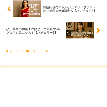
加藤紀穂の年収やジュエリーブランド
は？大学やwiki調査も【バチェラー6】
— 【公式】『バチェラー・ジャパン』シーズン6
独占配信中🌹 (@BachelorJapan)
May 22, 2025
小川栞奈の和菓子屋はどこ？両親やwiki
プロフも気になる！【バチェラー6】
※小田美夢さんは左下の画像です
ホーム
バチェラー6
テレビ出演をきっかけに、小田美夢さんの「大学はど
こ？」「プロフィールは？」と検索する人も増えていま
す。
ここでは、現時点で判明している情報をもとに、小田美夢
さんの人物像を整理してご紹介します。
小田美夢のwiki風プロフィール（2025年5月現
在）