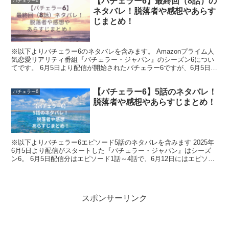
【バチェラー6】最終回（8話）の
バチェラー6
ネタバレ！脱落者や感想やあらす
じまとめ！
※以下よりバチェラー6のネタバレを含みます。 Amazonプライム人
気恋愛リアリティ番組『バチェラー・ジャパン』のシーズン6につい
てです。 6月5日より配信が開始されたバチェラー6ですが、6月5日に
はエピソード1話～4話、6月12日にはエピ...
【バチェラー6】5話のネタバレ！
バチェラー6
脱落者や感想やあらすじまとめ！
※以下よりバチェラー6エピソード5話のネタバレを含みます 2025年
6月5日より配信がスタートした『バチェラー・ジャパン』はシーズ
ン6。 6月5日配信分はエピソード1話～4話で、6月12日にはエピソー
ド5話～6話が配信中となっていて、すでに...
スポンサーリンク
小田美夢（バチェラー6）の大学やwikiプロ