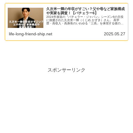
久次米一輝の年収がすごい？父や母など家族構成
や実家を調査！【バチェラー6】
2024年放送の『バチェラー・ジャパン』シーズン6の主役
に抜擢された久次米一輝（くじめ かずき）さん。 高学
歴・高収入・高身長のいわゆる「三高」を体現する彼の登
場は、「本物のハイスペ男子」として大きな話題を呼んで
います！ そして気になるのは...
life-long-friend-ship.net
2025.05.27
スポンサーリンク