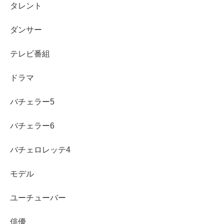
タレント
ダンサー
テレビ番組
ドラマ
バチェラー5
まとめ
バチェラー6
バチェロレッテ4
小田美夢さんは、K-POP練習生としての異色の経歴、モ
デルとしての確かな実績、さらに明治学院大学での学びを
モデル
経て、『バチェラー・ジャパン』シーズン6に挑みます。
ユーチューバー
小田美夢さんのInstagramから感じ取れるのは、飾らない
俳優
美しさと、内面からにじみ出る努力家気質。番組を通じ