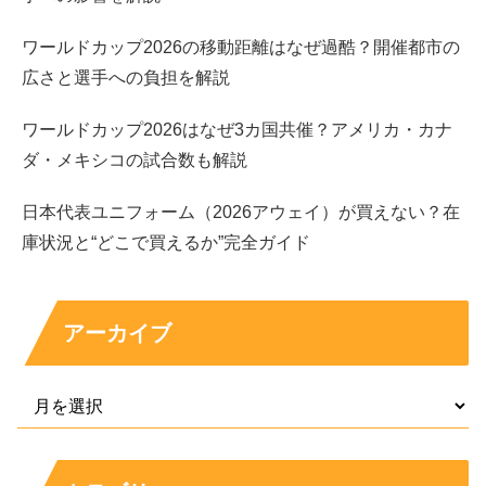
予想①：K-POP練習生経験が“芯の強さ”をアピ
ワールドカップ2026の移動距離はなぜ過酷？開催都市の
ール
広さと選手への負担を解説
小田美夢さんがK-POP練習生時代に培った努力と根性
ワールドカップ2026はなぜ3カ国共催？アメリカ・カナ
は、きっと番組内でも生かされることでしょう。
ダ・メキシコの試合数も解説
日本代表ユニフォーム（2026アウェイ）が買えない？在
バチェラーとのやり取りでも、表面的なアピールに頼ら
庫状況と“どこで買えるか”完全ガイド
ず、
誠実で芯のある対応
を見せてくれるのではないでしょ
うか。
アーカイブ
予想②：芸術学科で磨いた“感性”が武器になる
小田美夢さんが大学で芸術を学んだ背景は、
感受性や表現
力の高さにつながっている
はずです。