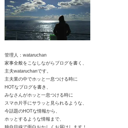
出身大学は明治学院大学！芸術学科で学んだ表現
力
小田美夢さんは、芸能人の多くが在籍する堀越高校を卒業
後、
明治学院大学の文学部芸術学科
に進学されています。
小田美夢さんは大学在学中に『女子大生水着美女図鑑』に
管理人：wataruchan
掲載され、プロフィール欄から出身高校や大学などが確認
家事全般をこなしながらブログを書く、
できました。
主夫wataruchanです。
主夫業の中でホッと一息つける時に
この学科では、映像、舞台芸術、音楽、美術など、幅広い
HOTなブログを書き、
表現分野を理論と実技の両面から学べるカリキュラムが組
みなさんがホッと一息つける時に
まれており、創造力と表現力を磨くには理想的な環境で
スマホ片手にサラッと見られるような、
す。
今話題のHOTな情報から、
ホッとするような情報まで、
小田美夢さんのK-POP練習生としての経験やモデルとし
独自目線で面白おかしくお届けします！