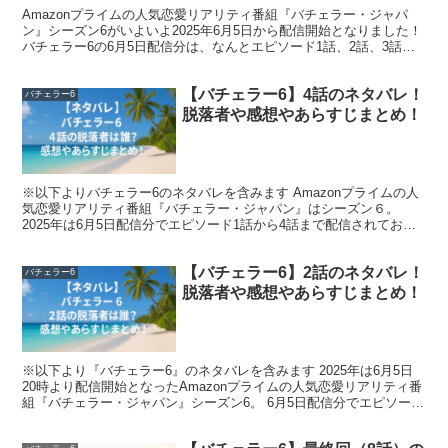
Amazonプライムの人気恋愛リアリティ番組『バチェラー・ジャパ
私服コーデや撮影現場のオフショットなど、モデルならで
ン』シーズン6がいよいよ2025年6月5日から配信開始となりました！
バチェラー6の6月5日配信分は、なんとエピソード1話、2話、3話、4
はの洗練されたビジュアルが並び、
話という豪華4本立てで、寝不足必須のス...
【バチェラー6】4話のネタバレ！
バチェラー6
ファッション感度の高いフォロワーたちから多くの支持を
脱落者や感想やあらすじまとめ！
得ています。
※以下よりバチェラー6のネタバレを含みます Amazonプライムの人
バチェラー6に出演されることで小田美夢さんの知名度は
気恋愛リアリティ番組『バチェラー・ジャパン』はシーズン６。
さらに上昇することは間違いありませんし、
2025年は6月5日配信分でエピソード1話から4話まで配信されており
ますが、みなさんもうご覧になられましたか？ ...
【バチェラー6】2話のネタバレ！
バチェラー6
ファッションモデルとしてもさらなる飛躍に期待です。
脱落者や感想やあらすじまとめ！
スポンサーリンク
※以下より『バチェラー6』のネタバレを含みます 2025年は6月5日
20時より配信開始となったAmazonプライムの人気恋愛リアリティ番
組『バチェラー・ジャパン』シーズン6。 6月5日配信分でエピソード
1話～4話まで配信となっているので、寝...