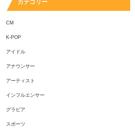
カテゴリー
繊細な感情のやり取りが求められるバチェラーの舞台で、
その感性がバチェラーに深い印象を与える可能性も高いで
CM
す。
K-POP
スポンサーリンク
アイドル
アナウンサー
アーティスト
インフルエンサー
グラビア
スポーツ