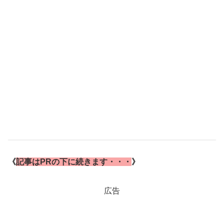
《
記事はPRの下に続きます・・・
》
広告