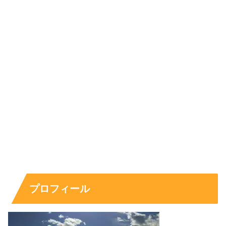
名前
：小田 美夢（おだ・みゆ）
生年月日
：2000年4月9日
年齢
：24歳（2025年時点）
出身地
：福岡県福岡市
出身高校
：堀越高等学校
出身大学
：明治学院大学 文学部 芸術学科
職業
：雑誌編集アシスタント/モデル（SATORU
JAPAN / Natu-Mo 所属）
趣味・特技
：K-POPダンス、韓国語、映画鑑賞、カフ
ェ巡り
SNS
：Instagram（
@miiiiyu_oda
）
プロフィール