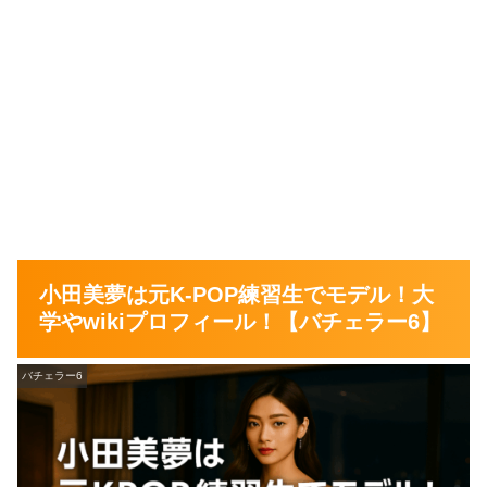
小田美夢は元K-POP練習生でモデル！大
学やwikiプロフィール！【バチェラー6】
バチェラー6