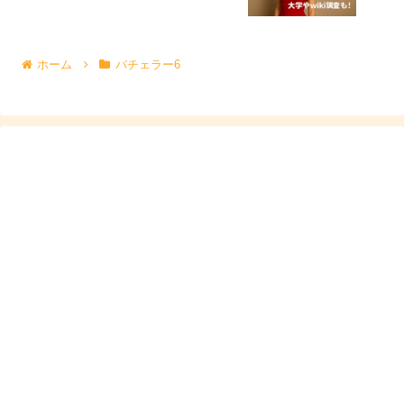
れるインスタグラムから、
お名前は
理恵子（りえこ）
さんといい、社交ダンサーとし
ホーム
バチェラー6
て活動されているということがわかりました。
久次米理恵子さんのインスタグラム↓↓
rieko_kuji
『バチェラー6』の久次米一輝さんの紹介メイキング動画
を観た時から感じていましたが、
母である理恵子さんはとてもお綺麗な方でスタイルもよ
く、太陽のような満面の笑顔からはおおらかさや優しさな
どもにじみでてましたね。