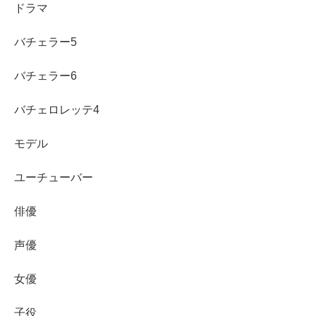
ドラマ
しての道を歩んでいる様子からも、ビジネスマンとしての
将来性は抜群です。
バチェラー5
そして、そんなハイスペックな彼が番組でどんな恋をし、
バチェラー6
どんな女性を選ぶのか、その行方にも大きな注目が集まっ
ています。
バチェロレッテ4
モデル
今後も、久次米一輝さんの動向から目が離せません！
ユーチューバー
俳優
女性メンバーについても気になる方はこちら↓↓
声優
【バチェラー6】女性メンバー人気やローズ予想
女優
は？インスタやプロフィールも！
2025年6月5日の20時より配信開始となる『バチェラー・
ジャパン』はシーズン6。 6代目バチェラーは医師でイケメ
ンの久次米一輝ですが、発表された全14名の女性メンバー
子役
についても気になるところですよね！ 今回のバチェラー6