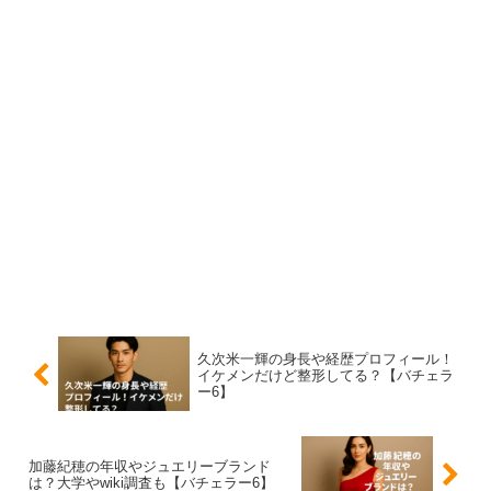
彼は日本の美容外科黎明期から活動を続けてきたパイオニ
ア的存在で、40年近く業界の第一線で活躍しています。
実際、彼の名前は多くの医療系雑誌や講演会に登場してお
り、美容医療関係者にとって“レジェンド”的存在といえる
でしょう。
久次米一輝さんは、そんな父親のもとで生まれ育ち、医学
の道を志したわけですから、そのDNAと教育環境はまさ
に「エリート養成」。
久次米一輝の身長や経歴プロフィール！
母親は社交ダンサー？
イケメンだけど整形してる？【バチェラ
ー6】
一方で、久次米一輝さんの母親に関する公式な情報は公表
加藤紀穂の年収やジュエリーブランド
されておりませんが、久次米一輝さんの母親のものと思わ
は？大学やwiki調査も【バチェラー6】