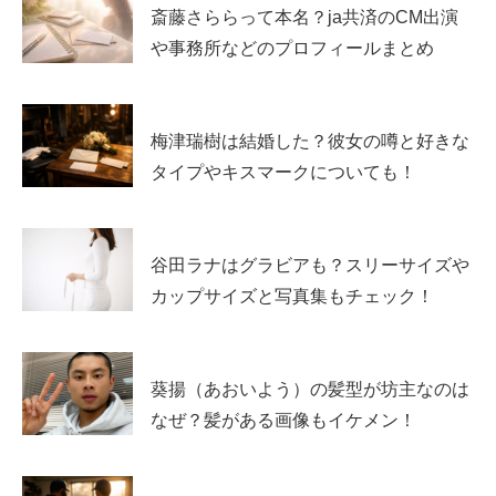
んの兄、
久次米慧人
（けいと）さんは、
斎藤さららって本名？ja共済のCM出演
や事務所などのプロフィールまとめ
最先端の再生医療技術を活用したドクターズコスメブラン
ド
「KUJIME」の代表取締役
を務めています。
梅津瑞樹は結婚した？彼女の噂と好きな
彼は、医療現場での経験をもとに、幹細胞培養液を用いた
タイプやキスマークについても！
高品質なスキンケア製品を開発し、美容と医療の融合を目
指しています。
谷田ラナはグラビアも？スリーサイズや
「KUJIME」は、香料やパラベンなど7つの添加物を排除
カップサイズと写真集もチェック！
し、肌へのやさしさを追求。また、徳島県出身の父・久次
米秋人氏の影響を受け、地元文化との連携プロジェクトも
展開しています。
葵揚（あおいよう）の髪型が坊主なのは
なぜ？髪がある画像もイケメン！
慧人さんの情熱と革新性は、美容業界に新たな風を吹き込
んでいます。