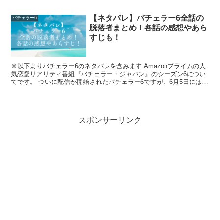
さんは美しいビジュアルとしなやかな身体表現...
【ネタバレ】バチェラー6全話の
バチェラー6
脱落者まとめ！各話の感想やあら
すじも！
※以下よりバチェラー6のネタバレを含みます Amazonプライムの人
気恋愛リアリティ番組『バチェラー・ジャパン』のシーズン6につい
てです。 ついに配信が開始されたバチェラー6ですが、6月5日にはエ
ピソード1話～4話、6月12日には5話～7話...
久次米一輝の家族構成：父はカリスマ院長
で母は社交ダンサー？
スポンサーリンク
父・久次米秋人氏は業界の大物
共立美容外科の創業者であり、今も現役の代表として活躍
する
久次米秋人（あきひと）
氏。