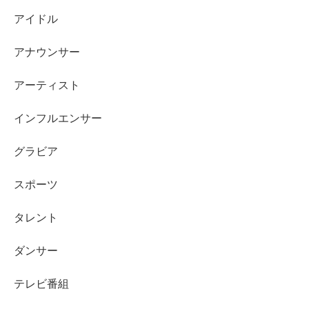
アイドル
アナウンサー
アーティスト
まとめ
インフルエンサー
久次米一輝さんは、単なるイケメン医師ではありません。
グラビア
確かな医療スキル、華やかな家系、そして今後の事業承継
スポーツ
までも視野に入れた“次世代型バチェラー”なのです。
タレント
彼の年収は、表向きには語られないものの、おそらく数千
ダンサー
万円〜1億円以上という桁違いの水準。
テレビ番組
加えて、父・久次米秋人氏のもとで育ち、着実に後継者と