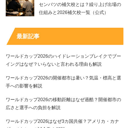
センバツの補欠校とは？繰り上げ出場の
仕組みと2026補欠校一覧（公式）
久次米一輝の実家は“超”がつくほど裕福？
共立美容外科グループは、全国展開している大手美容クリ
最新記事
ニック。各院の運営コストやスタッフ数を考えても、年商
数十億円規模であることが推定されます。
ワールドカップ2026のハイドレーションブレイクでブー
イングはなぜ？いらないと言われる理由も解説
こうしたクリニックを父が率いていることから、久次米家
の
実家はかなり裕福
なことは間違いありません。
ワールドカップ2026の開催都市は暑い？気温・標高と選
手への影響を解説
また、久次米一輝さんは「バチェラー6」内でも、“実家が
裕福だったからこそ、自立して父に認められたい”という
ワールドカップ2026の移動距離はなぜ過酷？開催都市の
ような発言をしており、
広さと選手への負担を解説
ワールドカップ2026はなぜ3カ国共催？アメリカ・カナ
いわゆる“ボンボン”ではなく、自分の力で成果を出したい