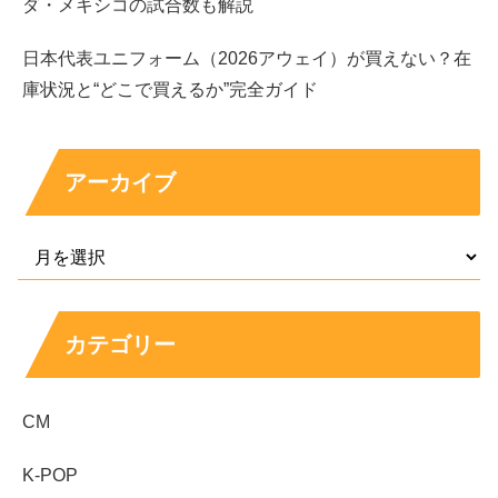
ダ・メキシコの試合数も解説
という思いが強い人物でもあります。
日本代表ユニフォーム（2026アウェイ）が買えない？在
スポンサーリンク
庫状況と“どこで買えるか”完全ガイド
アーカイブ
カテゴリー
CM
K-POP