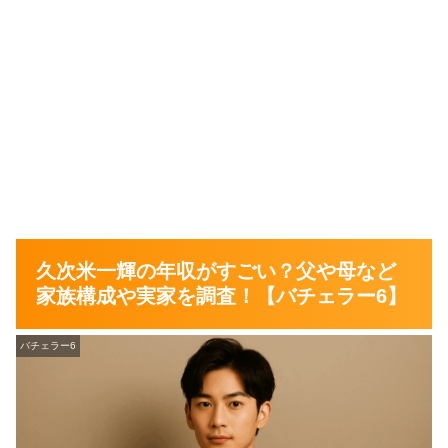
久次米一輝の年収がすごい？父や母など
家族構成や実家を調査！【バチェラー6】
バチェラー6