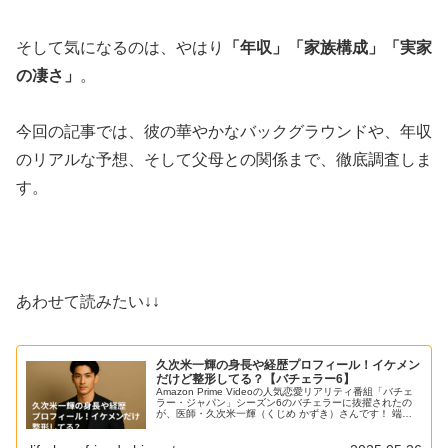
そして気になるのは、やはり
「年収」「家族構成」「実家
の凄さ」
。
今回の記事では、彼の華やかなバックグラウンドや、年収
のリアルな予想、そして父母との関係まで、徹底調査しま
す。
あわせて読みたい↓↓
久次米一輝の身長や経歴プロフィール！イケメン
だけど整形してる？【バチェラー6】
Amazon Prime Videoの人気恋愛リアリティ番組「バチェ
ラー・ジャパン」シーズン6のバチェラーに抜擢されたの
が、医師・久次米一輝（くじめ かずき）さんです！ 端正
な顔立ちと穏やかな物腰、そして圧倒的なエリート感に注
目が集まり、放...