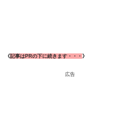
《
記事はPRの下に続きます・・・
》
広告