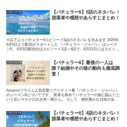
最低でも
3,000万円以上
の収入があると考えられます。
【バチェラー6】5話のネタバレ！
バチェラー6
脱落者や感想やあらすじまとめ！
推測1：実質的な経営権を持つ「後継者」
※以下よりバチェラー6エピソード5話のネタバレを含みます 2025年
彼は父・久次米秋人氏の“後継者”として動いており、給与
6月5日より配信がスタートした『バチェラー・ジャパン』はシーズ
ン6。 6月5日配信分はエピソード1話～4話で、6月12日にはエピソー
の形で報酬を得ているだけでなく、役員報酬や配当などを
ド5話～6話が配信中となっていて、すでに...
受けている可能性も高いです。仮に院長待遇であれば、
年
【バチェラー6】最後の一人は
バチェラー6
収は軽く5,000万〜1億円を超える
とも推測されます。
誰？結婚やその後の動向も徹底調
査！
推測2：バチェラー出演で収入も跳ね上がる？
Amazonプライム人気恋愛リアリティー番『バチェラー・ジャパン』
のシーズン6についてです。 医者を辞めてバチェラーの旅に臨んだと
いう甘いマスクの久次米一輝さん。 そして、個性豊かな14名の女性
メンバーとの3か月にわたる旅も終わりを告げ、一...
『バチェラー』出演により知名度が急上昇し、今後の講
演・取材・SNSやYouTube展開による副収入も十分見込
【バチェラー6】4話のネタバレ！
バチェラー6
脱落者や感想やあらすじまとめ！
めます。