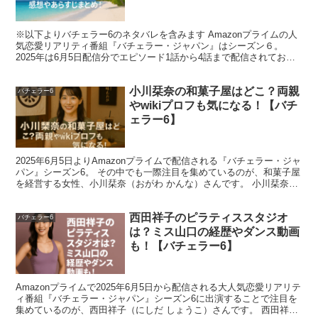
美容外科医が個人ブランド化すれば、年収は青天井。
広告
※以下よりバチェラー6のネタバレを含みます Amazonプライムの人
出演やインフルエンサー活動によって、さらなる収入増が
気恋愛リアリティ番組『バチェラー・ジャパン』はシーズン６。
2025年は6月5日配信分でエピソード1話から4話まで配信されており
予想されます。
ますが、みなさんもうご覧になられましたか？ ...
小川栞奈の和菓子屋はどこ？両親
バチェラー6
スポンサーリンク
やwikiプロフも気になる！【バチ
ェラー6】
2025年6月5日よりAmazonプライムで配信される『バチェラー・ジャ
パン』シーズン6。 その中でも一際注目を集めているのが、和菓子屋
を経営する女性、小川栞奈（おがわ かんな）さんです。 小川栞奈さ
んはその可愛らしい笑顔とチャーミングな声...
西田祥子のピラティススタジオ
バチェラー6
は？ミス山口の経歴やダンス動画
も！【バチェラー6】
Amazonプライムで2025年6月5日から配信される大人気恋愛リアリテ
ィ番組『バチェラー・ジャパン』シーズン6に出演することで注目を
集めているのが、西田祥子（にしだ しょうこ）さんです。 西田祥子