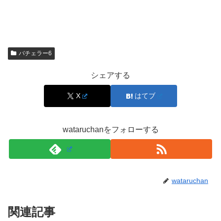
その根拠
久次米一輝さんの
年収は公表されていません
が、彼の立場
バチェラー6
や医師としてのランクから予想することは可能です。
シェアする
医師としての平均収入
X
はてブ
一般的な美容外科医の年収は、
1,000万円〜3,000万
wataruchanをフォローする
円
が相場。
指名が多い人気ドクターの場合、
4,000万円〜1億円
以上
もあり得る。
wataruchan
久次米一輝さんの場合、父が経営する共立美容外科にて、
広告塔的存在＋実働医師として勤務していることから、
関連記事