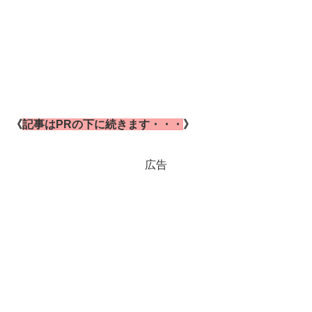
《
記事はPRの下に続きます・・・
》
広告