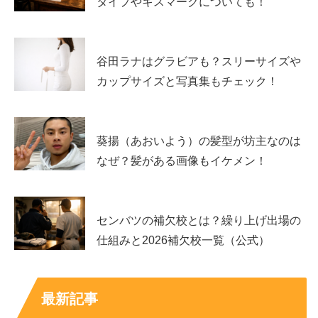
タイプやキスマークについても！
考え方
「由来は分かったけど、漢字として成立するの？」という
谷田ラナはグラビアも？スリーサイズや
疑問も自然です。ここでは、難読名にありがちなポイント
カップサイズと写真集もチェック！
を、
読み方の仕組み
として整理します。
「樹」を辞書的に読むと、一般的には「き」「いつき」
葵揚（あおいよう）の髪型が坊主なのは
「たつき」などが思い浮かびます。一方で、人名の読みに
なぜ？髪がある画像もイケメン！
は“名乗り”と呼ばれる幅があり、漢字の読み方は
必ずしも
教科書どおりに固定されません
。
センバツの補欠校とは？繰り上げ出場の
「樹」には音読みで「ジュ」があり、人名ではこの読みが
仕組みと2026補欠校一覧（公式）
使われることもあります。ただ、「じゅり」という完成形
はかなり個性的で、ふりがながないと正答しにくい読み方
最新記事
です。ここが「本名なの？」「当て字？」という疑問につ