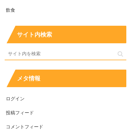
飲食
次男・聖さん／三男・彪さんの活動（公表情報ベ
ースで整理）
サイト内検索
次男・三男は、芸能の話題として名前を見かけやすい組み
合わせです。ここでは、検索されやすいポイントであ
る
“活動のイメージ”
と、“名前の珍しさ”を一緒に整理しま
す。
メタ情報
次男の聖さんは、元KAT-TUNのメンバーとして広く知ら
れています。田中樹さんがまだ若い頃から、兄の存在が注
ログイン
目される場面は多く、そこから「田中樹＝田中聖の弟」と
いう入り口で知った人も少なくありません。つまり、兄弟
投稿フィード
の話題が強いのは、
“きっかけが既に世間にあった”
という
ことです。
コメントフィード