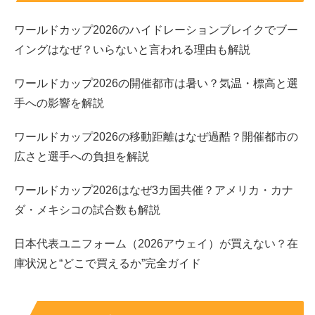
ながります。
ワールドカップ2026のハイドレーションブレイクでブー
まとめると、考え方は次のとおりです。
イングはなぜ？いらないと言われる理由も解説
「樹」単体から“じゅり”を連想するのは難しい
ワールドカップ2026の開催都市は暑い？気温・標高と選
人名では読みが自由になりやすく、珍しい読みが成
手への影響を解説
立することもある
ワールドカップ2026の移動距離はなぜ過酷？開催都市の
確実なのは、本人・公式の表記（ふりがなやローマ
広さと選手への負担を解説
字）に合わせること
ワールドカップ2026はなぜ3カ国共催？アメリカ・カナ
学校や職場で「たつき」「いつき」など別の読みで呼ばれ
ダ・メキシコの試合数も解説
た経験がある人は多いですが、田中樹さんの場合も、
初見
で違う読み方をされやすい
タイプの名前だと言えます。
日本代表ユニフォーム（2026アウェイ）が買えない？在
庫状況と“どこで買えるか”完全ガイド
スポンサーリンク