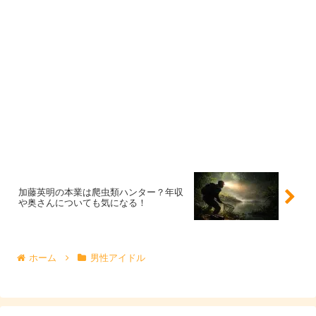
田中樹の本名は？「樹」で“じゅり”と読む
理由
兄弟の話題と同じくらい検索されるのが、「樹で“じゅ
り”って読むの？」「それは本名？」という疑問です。こ
こでは、
“読みの不思議”
がなぜ話題になるのかを中心に整
理します。
「田中樹（たなか じゅり）」は本名として扱わ
加藤英明の本業は爬虫類ハンター？年収
や奥さんについても気になる！
れている？
結論だけ先に知りたい人は、ここを読むとスッキリしま
ホーム
男性アイドル
す。ポイントは、
公の場で一貫して使われている表記
かど
うかです。