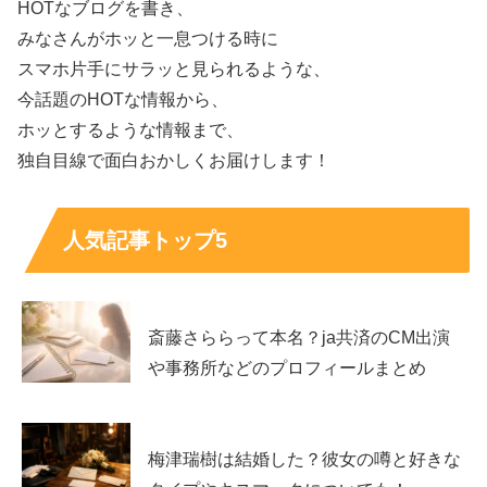
HOTなブログを書き、
す。
みなさんがホッと一息つける時に
スマホ片手にサラッと見られるような、
なぜこの話がここまで広まったのかというと、理由は2つ
今話題のHOTな情報から、
あります。
ホッとするような情報まで、
独自目線で面白おかしくお届けします！
「樹」を“じゅり”と読む意外性が強く、由来を知りた
くなる
「ジュリー」という連想が覚えやすく、話題として
人気記事トップ5
広まりやすい
加えて、芸能界では“名付けエピソード”がトークで語られ
斎藤さららって本名？ja共済のCM出演
ることもあり、ファンの間で共有されやすい土壌がありま
や事務所などのプロフィールまとめ
す。こうした背景が重なり、
名前の由来＝ジュリー説
が定
番の話題として定着したと考えられます。
梅津瑞樹は結婚した？彼女の噂と好きな
「樹」という漢字で“じゅり”は読める？読み方の