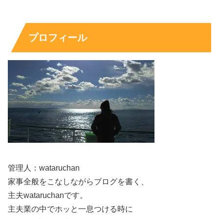
名前が話題になる理由のひとつです。
プロフィール
「樹（じゅり）」の由来は“ジュリー”説が広まっ
た理由
読み方が珍しいほど、「どうしてその名前になったの？」
と由来が気になります。ここでは、よく語られるエピソー
ドが
なぜ定番化したのか
を含めて見ていきます。
「じゅり」という読みの由来としてよく紹介されるのが、
母親が沢田研二さんの愛称
「ジュリー」
にちなんで名付け
管理人：wataruchan
た、というエピソードです。媒体によって言い回しは異な
家事全般をこなしながらブログを書く、
りますが、「次は女の子だと思って“じゅり”を考えてい
主夫wataruchanです。
た」「男の子でもそのまま名付けた」といった筋立てで語
主夫業の中でホッと一息つける時に
られることが多く、検索でも非常に強い関心を集めていま