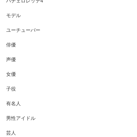
バチェロレッテ4
長男の一成さんは、いわゆる“表舞台のタレント”というよ
り、舞台やイベント、マネジメントなどエンタメの運営側
モデル
で名前が挙がることが多い存在です。家族全体で見ると、
ユーチューバー
ここが田中家の面白いところで、
出演者と裏方が同じ家族
にいる
形になります。
俳優
この構図があることで、兄弟間で仕事が交差したり、舞台
声優
や制作の文脈で“家族の名前”が並んだりする機会が生まれ
女優
やすくなります。結果として「兄弟がみんな業界にいる」
「家族ぐるみで活動している」という印象が強まり、検索
子役
意図にもつながります。
有名人
名前の点でも「一成（かずなる）」は読みとしては難読で
はないものの、“成”が入ることで落ち着いた印象があり、
男性アイドル
弟たちの一文字ネーム（聖・彪・樹・彗）と並べると、家
芸人
族のネーミングがより特徴的に見えてきます。