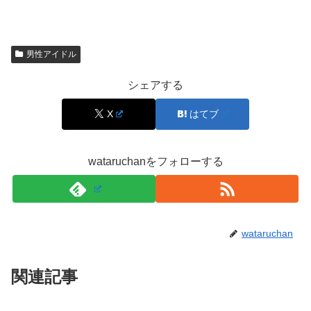
一覧を見たあとに気になるのが、「どの兄弟が有名な
の？」という点です。ここでは
“どんな分野で名前が知ら
れているのか”
を軸に整理します。
男性アイドル
シェアする
結論から言うと、田中樹さんの兄弟は「すでに有名」「名
前を聞いたことがある」と感じる人が出やすい家族構成で
X
はてブ
す。理由はシンプルで、
芸能・エンタメ領域に関わった経
歴
が複数の兄弟にあるからです。
wataruchanをフォローする
たとえば次男の聖さんは、グループ活動で広く知られまし
た。また、三男の彪さんも俳優・タレントとして紹介され
ることが多く、舞台などの文脈で名前を目にする人もいま
wataruchan
す。長男の一成さんは、表に出る“出演者”というより、舞
台やイベント制作、マネジメントなど「裏方・運営側」と
関連記事
して語られるケースが目立ちます。