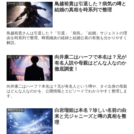
鳥越裕貴は引退した？病気の噂と
アーティスト
このように、家族の中で役割が分かれていることが、「兄
結婚の真相を時系列で整理
弟が全員なにかしら活動している」という印象につながり
やすいのも特徴です。さらに末っ子の彗さんは、スポーツ
の話題から注目された流れがあり、
芸能だけに偏らな
鳥越裕貴さんは引退した？「引退」「病気」「結婚」サジェストの理
由を時系列で整理。蜂窩織炎の経緯と結婚公表の有無も分かりやすく
い“有名になり方”
も検索される理由になっています。
解説。
向井康二はハーフで本名は？兄が
タレント
年齢差が大きいって本当？兄弟構成のポイント
有名人説や母親はどんな人なのか
徹底調査！
「5人兄弟」と聞くと、年齢差や家庭の雰囲気まで想像し
向井康二はハーフ？本名は？兄が有名人という噂や、タイ出身の母親
てしまう人も多いはずです。ここでは、噂に引っ張られす
はどんな人なのかを、公開情報とエピソードでわかりやすく整理しま
す。
ぎず、
注目されやすいポイント
を落ち着いて確認します。
白岩瑠姫は本名？珍しい名前の由
男性アイドル
田中家の兄弟構成でよく話題になるのが、兄弟間の
年齢差
来と元ジャニーズと噂の真相を整
です。とくに長男と末っ子の年齢が離れている、という点
理
が注目されやすく、「親が違うのでは？」といった噂に飛