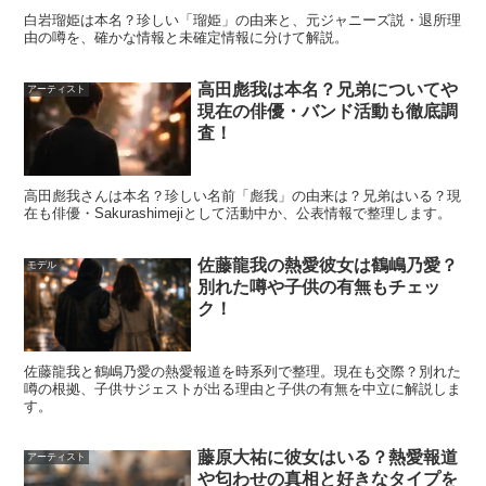
び火することがあります。
白岩瑠姫は本名？珍しい「瑠姫」の由来と、元ジャニーズ説・退所理
由の噂を、確かな情報と未確定情報に分けて解説。
ただ、家族のプライベートに踏み込む推測は情報の正確性
高田彪我は本名？兄弟についてや
アーティスト
を落としやすく、当人たちが明確に語っていない部分まで
現在の俳優・バンド活動も徹底調
査！
断定するのは避けたほうが安全です。ここで押さえておき
たいのは、年齢差が大きい兄弟は珍しくないということ。
高田彪我さんは本名？珍しい名前「彪我」の由来は？兄弟はいる？現
家庭の事情はさまざまで、年齢差がある＝特別な背景があ
在も俳優・Sakurashimejiとして活動中か、公表情報で整理します。
る、と決めつける根拠にはなりません。
佐藤龍我の熱愛彼女は鶴嶋乃愛？
モデル
別れた噂や子供の有無もチェッ
兄弟の年齢差に注目が集まるのは、それだけ田中家が“エ
ク！
ピソードとして語られやすい”存在だからでもあります。
検索するときは、
本人や公式発信で確認できる範囲
と、推
佐藤龍我と鶴嶋乃愛の熱愛報道を時系列で整理。現在も交際？別れた
測や噂が混ざる範囲を分けて読むのが大切です。
噂の根拠、子供サジェストが出る理由と子供の有無を中立に解説しま
す。
スポンサーリンク
藤原大祐に彼女はいる？熱愛報道
アーティスト
や匂わせの真相と好きなタイプを