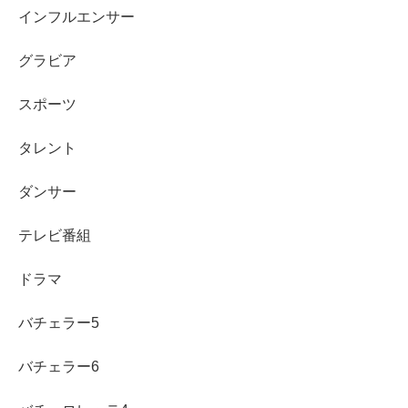
兄弟それぞれの人物像と“名前が珍しい”と
インフルエンサー
言われる理由
グラビア
スポーツ
ここからは、兄弟それぞれをもう少し具体的に見ていきま
す。名前の印象だけでなく、
どんな文脈で注目されやすい
タレント
のか
を知ると、「兄弟が有名人？」という疑問にも答えが
出やすくなります。
ダンサー
テレビ番組
長男・一成さんは何者？（舞台・運営側で名前が
挙がる）
ドラマ
まず長男は、「表に出る人」よりも「支える側」として語
バチェラー5
られやすい存在です。家族の中での立ち位置を知ると、
兄
バチェラー6
弟の話題が広がる理由
も見えてきます。