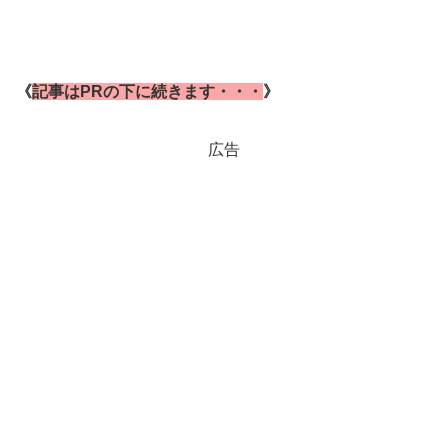
《
記事はPRの下に続きます・・・
》
広告