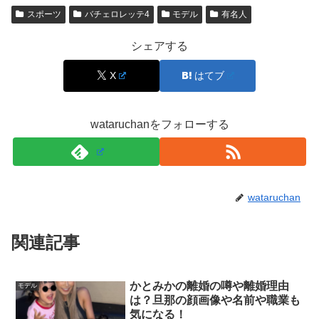
スポーツ
バチェロレッテ4
モデル
有名人
そうです。
シェアする
サッカーから次の舞台へ移った理由は？
X
はてブ
サッカーはケガやタイミングで進路が大きく変わる世界で
wataruchanをフォローする
す。海外挑戦を経たあとに別分野で勝負する人も珍しくあ
りません。植田玲雄さんの場合、サッカーで培った身体づ
くりや姿勢の良さ、自己管理の強さは、モデルの仕事とも
相性が良い要素です。
wataruchan
経歴の軸として
「サッカーが原点」
にありつつ、現在は
表
関連記事
現の舞台をモデルへ移している
と見ると、流れがつながり
やすいでしょう。
かとみかの離婚の噂や離婚理由
モデル
は？旦那の顔画像や名前や職業も
スポンサーリンク
気になる！