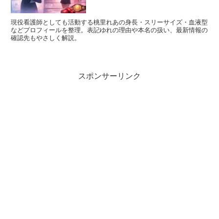
理しています。
「公表されているかどうか」
を基準に見て
現役看護師としても活動する桃里れあの身長・スリーサイズ・血液型
ください。
などプロフィールを整理。表記ゆれの理由や本名の扱い、最新情報の
確認先もやさしく解説。
項目
内容
名前
植田 玲雄（うえた れお）
スポンサーリンク
出演
バチェロレッテ4
参加男性メンバー
年齢
28歳（紹介情報ベース）
出身
高知
肩書き
パリコレモデル／元サッカー選手
サッカー
学生サッカーから海外挑戦の情報あり
現在の職
モデル活動が中心とみられる
業
所属事務
海外拠点エージェンシー表記あり（媒体により表現差あ
所
り）
生年月日
公表情報が見当たりません