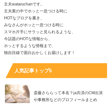
主夫wataruchanです。
主夫業の中でホッと一息つける時に
HOTなブログを書き、
みなさんがホッと一息つける時に
スマホ片手にサラッと見られるような、
今話題のHOTな情報から、
ホッとするような情報まで、
植田玲雄の年収はどれくらい？恋愛観や結
婚観も気になる
独自目線で面白おかしくお届けします！
人気記事トップ5
年収は誰もが気になりますが、モデルは収入幅が大きく、
年によって変動しやすい仕事です。それでも、バチェロレ
ッテ4に参加できる生活の余裕や、身だしなみへの投資を
考えると、一定以上の収入があると想像する人も多いでし
斎藤さららって本名？ja共済のCM出演
ょう。
や事務所などのプロフィールまとめ