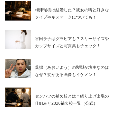
ここでは
職業から見た年収の考え方
と、植田玲雄さんの恋
愛観・結婚観をまとめます。
梅津瑞樹は結婚した？彼女の噂と好きな
タイプやキスマークについても！
植田玲雄の年収は？職業（モデル）からの現実的
な見立て
谷田ラナはグラビアも？スリーサイズや
カップサイズと写真集もチェック！
モデルの年収は、仕事量・単価・知名度・広告案件の有無
で大きく変わります。ランウェイ中心だと露出は増えても
収入が安定しにくい一方、広告やブランド案件が乗ると上
葵揚（あおいよう）の髪型が坊主なのは
がりやすい傾向があります。
なぜ？髪がある画像もイケメン！
植田玲雄さんは海外に関わる活動が語られるため、単発よ
りも継続案件を持っている可能性もあります。
センバツの補欠校とは？繰り上げ出場の
仕組みと2026補欠校一覧（公式）
ただし数字の断言は難しく、目安としては
「数百万円規模
から上振れもあり得る」
くらいの見立てが現実的です。