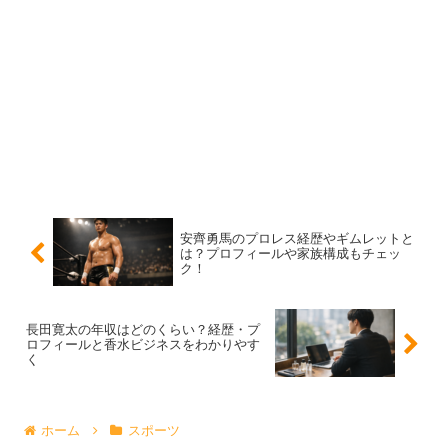
身長
公表情報が見当たりません
血液型
公表情報が見当たりません
趣味・特
公表情報が少ないため、番組内発言やSNSでの言及が手が
技
かり
「パリコレモデル」の見え方：何が“本当”の根拠
になる？
安齊勇馬のプロレス経歴やギムレットと
パリのファッションウィーク期間に関連するショーへの出
は？プロフィールや家族構成もチェッ
ク！
演や、パリ拠点のエージェンシーとの関わりがあると、
「パリコレモデル」と紹介されることがあります。
長田寛太の年収はどのくらい？経歴・プ
ロフィールと香水ビジネスをわかりやす
植田玲雄さんは番組内でもその肩書きで登場しているた
く
め、少なくとも
モデルとして海外の現場につながる活動を
している
と受け止めるのが自然です。
ホーム
スポーツ