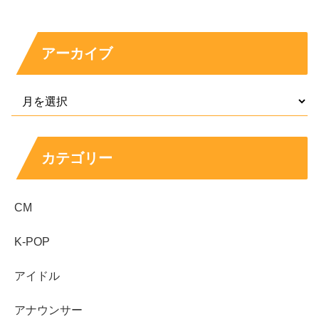
合いたい
スタンスがうかがえます。バチェロレッテ4の環
境は不安が増えやすい分、この価値観がどう働くのかが見
どころです。
アーカイブ
植田玲雄の結婚観：まっすぐさと距離感がカギに
なりそう
結婚観は本人が細かく語っていない部分もありますが、恋
カテゴリー
愛観と同じく「信頼」を重視するタイプに見えます。直球
で距離を縮める姿勢がある一方、相手のペースを尊重でき
CM
るかどうかで印象は変わりやすいでしょう。
K-POP
特にバチェロレッテ4では、短期間で気持ちを固める場面
が多く、言葉よりも行動の誠実さが問われがちです。植田
アイドル
玲雄さんが求めるのは、
迷いながらでも同じ方向を向ける
アナウンサー
相手
なのかもしれません。