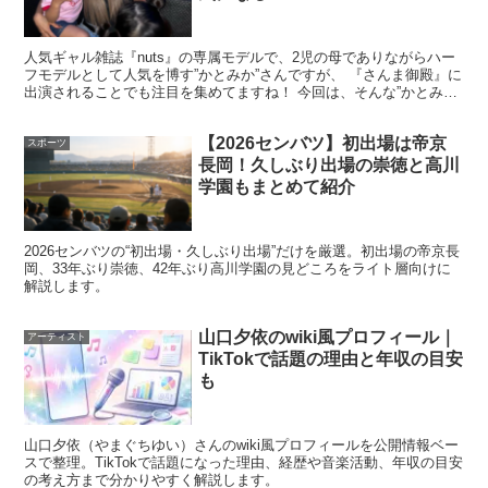
人気ギャル雑誌『nuts』の専属モデルで、2児の母でありながらハー
フモデルとして人気を博す”かとみか”さんですが、 『さんま御殿』に
出演されることでも注目を集めてますね！ 今回は、そんな”かとみ
か”さんの、離婚の噂や離婚理由についてや、 結...
【2026センバツ】初出場は帝京
スポーツ
長岡！久しぶり出場の崇徳と高川
学園もまとめて紹介
2026センバツの“初出場・久しぶり出場”だけを厳選。初出場の帝京長
岡、33年ぶり崇徳、42年ぶり高川学園の見どころをライト層向けに
解説します。
山口夕依のwiki風プロフィール｜
アーティスト
TikTokで話題の理由と年収の目安
も
山口夕依（やまぐちゆい）さんのwiki風プロフィールを公開情報ベー
スで整理。TikTokで話題になった理由、経歴や音楽活動、年収の目安
の考え方まで分かりやすく解説します。