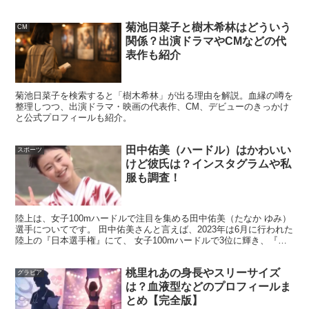
菊池日菜子と樹木希林はどういう
CM
植田玲雄はパリコレモデルって本当？経歴
関係？出演ドラマやCMなどの代
プロフィールを表で紹介
表作も紹介
菊池日菜子を検索すると「樹木希林」が出る理由を解説。血縁の噂を
「パリコレモデル」は響きが強い分、どのレベルで関わっ
整理しつつ、出演ドラマ・映画の代表作、CM、デビューのきっかけ
と公式プロフィールも紹介。
ているのかが気になります。植田玲雄さんは番組紹介でも
パリコレモデルとして扱われ、海外拠点での活動がうかが
田中佑美（ハードル）はかわいい
スポーツ
える情報もあります。ここでは、
プロフィールを一覧で確
けど彼氏は？インスタグラムや私
服も調査！
認
しながら、モデルとしての見え方を整理します。
陸上は、女子100mハードルで注目を集める田中佑美（たなか ゆみ）
植田玲雄のプロフィール表（公表情報ベース）
選手についてです。 田中佑美さんと言えば、2023年は6月に行われた
陸上の『日本選手権』にて、 女子100mハードルで3位に輝き、『世
界陸上』はブダペスト大会に出場することで...
以下は、インターネット上で確認できる範囲を中心にまと
桃里れあの身長やスリーサイズ
グラビア
は？血液型などのプロフィールま
めたプロフィールです。身長や生年月日などは、本人が積
とめ【完全版】
極的に公開していない可能性があり、分かる項目だけを整