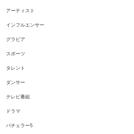
アーティスト
4代目バチェロレッテ・平松里菜さん
の人柄や経歴を押さ
えておくと、男性の言動がどう刺さるか見えやすくなりま
インフルエンサー
す。
グラビア
平松里菜さんのプロフィール・経歴まとめはこちら
スポーツ
「医師って本当？」と気になる人は、噂の整理だけ先にチ
タレント
ェックしておくとスッキリします。
ダンサー
平松里菜さんは医師なのか？情報まとめはこちら
テレビ番組
スポンサーリンク
ドラマ
バチェラー5