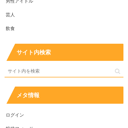
男性アイドル
芸人
植田玲雄さんはバチェロレッテ4出演者で、「元サッ
カー選手」「パリコレモデル」と紹介されています
飲食
サッカー経歴は海外挑戦の情報があり、
本気で上を
目指していた可能性
が高いです
いっぽう「プロだったか」は、契約や公式戦実績が
サイト内検索
広く整理されているタイプではなく断定が難しい見
え方です
現在の職業はモデル活動が中心とみられ、海外の現
場につながる活動が語られています
年収はモデルの特性上幅が大きいものの、
平均年収
メタ情報
以上の可能性
は十分あります
恋愛観は強気に見えても「信頼」を重視し、疑うよ
ログイン
り信じる姿勢が印象的です