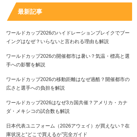
最新記事
もし職業の詳細が見えにくい部分があっても、バチェロレ
ッテ4に参加するだけの時間と費用を確保できる点から、
同世代男性の平均年収を上回っている可能性は十分ありま
ワールドカップ2026のハイドレーションブレイクでブー
す。
イングはなぜ？いらないと言われる理由も解説
ワールドカップ2026の開催都市は暑い？気温・標高と選
植田玲雄の恋愛観：強気発言の奥にある「信頼」
手への影響を解説
ワールドカップ2026の移動距離はなぜ過酷？開催都市の
植田玲雄さんは、自信満々に見える発言が話題になりやす
広さと選手への負担を解説
いタイプです。「自分が選ばれる」という強い言葉も伝わ
っていますが、それは単なる強がりというより、挑戦を重
ワールドカップ2026はなぜ3カ国共催？アメリカ・カナ
ねてきた人の自己肯定感に近いのかもしれません。
ダ・メキシコの試合数も解説
また、恋愛については「疑わない」という趣旨の考え方が
日本代表ユニフォーム（2026アウェイ）が買えない？在
語られており、相手の気持ちを試すより
信じる前提で向き
庫状況と“どこで買えるか”完全ガイド