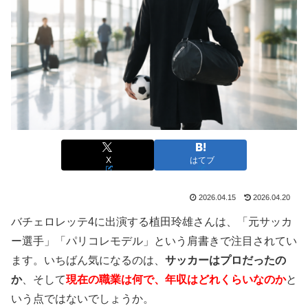
X
はてブ
2026.04.15
2026.04.20
バチェロレッテ4に出演する植田玲雄さんは、「元サッカ
ー選手」「パリコレモデル」という肩書きで注目されてい
ます。いちばん気になるのは、
サッカーはプロだったの
か
、そして
現在の職業は何で、年収はどれくらいなのか
と
いう点ではないでしょうか。