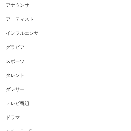
かむかむシャインマスカット 51パーセント増量
アナウンサー
たべっ子どうぶつ 塩ラムネスポーツドリンク味 51パ
ーセント増量
アーティスト
パンの耳ラスク ソフトクリーム風味 51パーセント増
インフルエンサー
量
ローソンオリジナル 麦茶 51パーセント以上増量
グラビア
ローソンオリジナル ルイボスティー 51パーセント以
スポーツ
上増量
合わせすぎ あらびきソーセージパン と あらびきチョ
タレント
リソーパン
ダンサー
飲料は比較的見つけやすいので、
最後に回しても取りこぼ
テレビ番組
しにくい
です。逆にスイーツや人気の食事系は早い時間ほ
ど当たりやすい傾向があります。
ドラマ
売り切れや取扱い差を減らすコツ（買えないを防