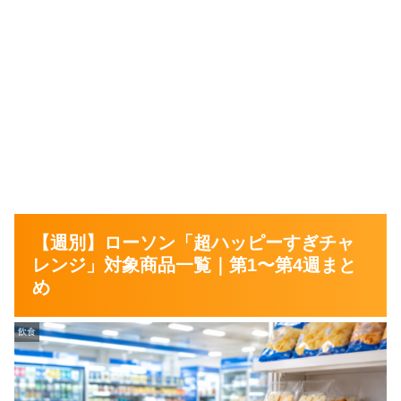
【週別】ローソン「超ハッピーすぎチャ
レンジ」対象商品一覧｜第1〜第4週まと
め
飲食