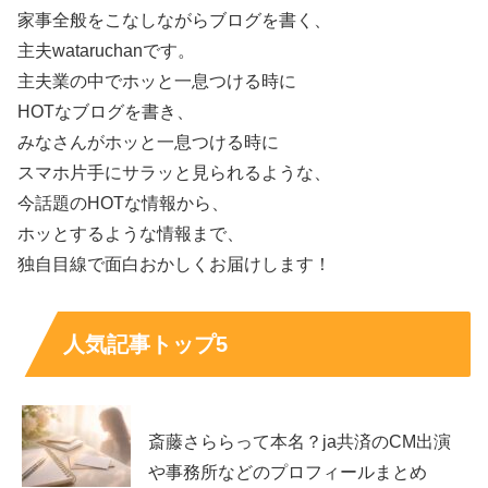
家事全般をこなしながらブログを書く、
主夫wataruchanです。
主夫業の中でホッと一息つける時に
HOTなブログを書き、
みなさんがホッと一息つける時に
スマホ片手にサラッと見られるような、
今話題のHOTな情報から、
ホッとするような情報まで、
第3週・第4週の対象商品一覧（ローソン）
独自目線で面白おかしくお届けします！
と注意点
人気記事トップ5
後半は食品だけでなく、タオルやボディペーパーなどの日
用品も入ってきます。第3週は「食べ物と日用品が混ざる
週」、第4週はスイーツや飲料が強い週、というイメージ
斎藤さららって本名？ja共済のCM出演
で見ると整理しやすいです。
対象商品一覧を見て店内の回
や事務所などのプロフィールまとめ
り方を変える
だけで、時間のロスが減ります。