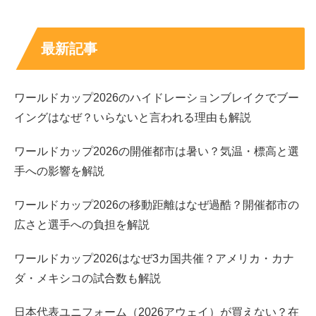
ローソンオリジナル チーズ鱈 51パーセント増量
ローソンオリジナル ジャッキーカルパス 51パーセン
最新記事
ト増量
伊澤 やわらかロングタオル
ワールドカップ2026のハイドレーションブレイクでブー
東進 今治抗ウイルス ミニタオル グレーミックス
イングはなぜ？いらないと言われる理由も解説
マンダム ギャツビー アイスボディペーパー フィグの
香り 2個パック
ワールドカップ2026の開催都市は暑い？気温・標高と選
合わせすぎ ソースと塩焼そば
手への影響を解説
合わせすぎ カツとフランクカレー 中辛
ワールドカップ2026の移動距離はなぜ過酷？開催都市の
広さと選手への負担を解説
おすすめの回り方は、チルド棚を押さえたら、
次に日用品
棚へ寄ってから
スイーツに戻る流れです。まちかど厨房取
ワールドカップ2026はなぜ3カ国共催？アメリカ・カナ
扱店向けの商品もあるので、店舗差は前提で考えると気が
ダ・メキシコの試合数も解説
楽です。
日本代表ユニフォーム（2026アウェイ）が買えない？在