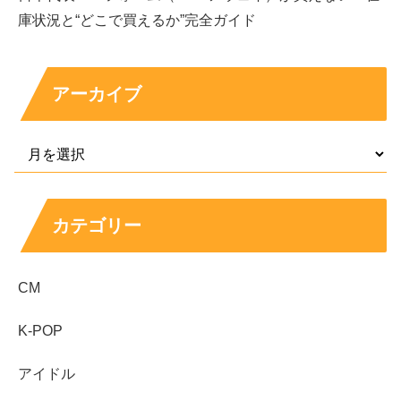
庫状況と“どこで買えるか”完全ガイド
第4週の対象商品一覧（6月22日と23日発売）
第4週は麺とスイーツが強く、飲料やお菓子の増量も入っ
アーカイブ
てきます。
結論としては「欲しいカテゴリーを決めてから
入店する」
と迷いにくいです。
盛りすぎ チャーシューマヨネーズおにぎり
盛りすぎ ツナたまごサンド
カテゴリー
盛りすぎ 1食分の野菜ちゃんぽん
でかなんこつ入りつくね棒
CM
盛りすぎ どらもっち あんこ と ホイップ
盛りすぎ くちどけショコラクレープ
K-POP
激めんワンタンメン わかめ醤油 大盛 51パーセント増
アイドル
量