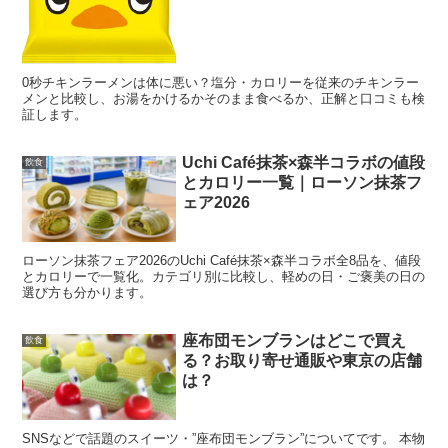
0秒チキンラーメンは体に悪い？塩分・カロリーを従来のチキンラー
メンと比較し、お湯をかけるかそのまま食べるか、正解と口コミも検
証します。
Uchi Café抹茶×森半コラボの値段
飲食
とカロリー一覧｜ローソン抹茶フ
ェア2026
ローソン抹茶フェア2026のUchi Café抹茶×森半コラボ全8品を、値段
とカロリーで一覧化。カテゴリ別に比較し、軽めの日・ご褒美の日の
選び方も分かります。
座布団モンブランはどこで買え
飲食
第1週・第2週の対象商品一覧（ローソン）
る？お取り寄せ通販や東京の店舗
は？
ここからは「対象商品一覧」を週別にまとめます。第1週
SNSなどで話題のスイーツ・”座布団モンブラン”についてです。 本物