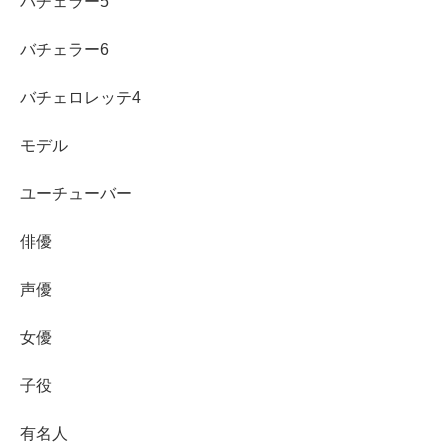
バチェラー5
ぐ実践）
バチェラー6
「対象商品が買えない」ときの原因は、だいたい売り切
バチェロレッテ4
れ、販売時間のズレ、取扱い店舗の違いです。
結論は「時
間帯を変えるか、店舗を変える」
が一番効きます。
モデル
ユーチューバー
夕方発売
の可能性がある商品は、午前に無ければ夕
方にもう一度見る
俳優
まちかど厨房取扱店向けの商品は、取扱いがある店
舗を狙う
声優
棚で見つからないときは、レジ前や平台の特設コー
女優
ナーも確認する
狙いを一つに絞って「代替候補」も決めておくと空
子役
振りでも満足しやすい
有名人