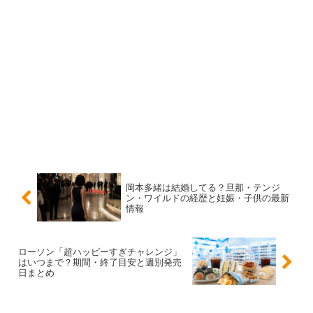
ント増量
が用意されています。短期で動きやすいので、狙
うなら早めが安心です。
ソース焼そば 63パーセント増量
ローソンアプリ会員限定 マチカフェ カフェラテ各種
63円引クーポン
ポイントは、
クーポンは棚に並ぶ商品ではない
ことです。
会計前にアプリのクーポン画面を確認しておくとスムーズ
岡本多緒は結婚してる？旦那・テンジ
です。
ン・ワイルドの経歴と妊娠・子供の最新
情報
第2週の対象商品一覧（6月8日と9日発売）
ローソン「超ハッピーすぎチャレンジ」
はいつまで？期間・終了目安と週別発売
日まとめ
第2週は食事系に加えて、増量お菓子がまとまって登場し
ます。
結論としては「お菓子棚も必ず一周する」
と満足度