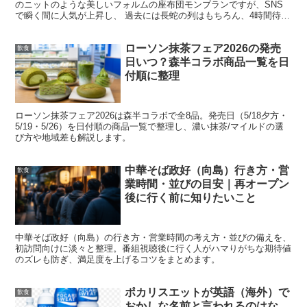
のニットのような美しいフォルムの座布団モンブランですが、SNS
は食事系とスイーツに加えて、酸っぱすぎや濃すぎなどの
で瞬く間に人気が上昇し、 過去には長蛇の列はもちろん、4時間待っ
ても買えないなど『伝説のモンブラン』とも称され...
ドリンクが目立ちます。第2週はラーメンやバーガー、増
ローソン抹茶フェア2026の発売
量お菓子が増えて、
買い物の満足感が出やすい週
です。気
飲食
日いつ？森半コラボ商品一覧を日
になる週だけチェックしても、十分に楽しめます。
付順に整理
第1週の対象商品一覧（6月1日と2日発売）
ローソン抹茶フェア2026は森半コラボで全8品。発売日（5/18夕方・
5/19・5/26）を日付順の商品一覧で整理し、濃い抹茶/マイルドの選
び方や地域差も解説します。
第1週は「まず定番の盛りすぎを押さえる」と満足しやす
中華そば政好（向島）行き方・営
飲食
い
です。スイーツは夕方発売のものもあるため、時間帯に
業時間・並びの目安｜再オープン
注意してください。
後に行く前に知りたいこと
盛りすぎ 高菜チャーシューおにぎり
中華そば政好（向島）の行き方・営業時間の考え方・並びの備えを、
初訪問向けに淡々と整理。番組視聴後に行く人がハマりがちな期待値
盛りすぎ ハムサンド
のズレも防ぎ、満足度を上げるコツをまとめます。
でからあげクン 夢のミックス味 6個入
ポカリスエットが英語（海外）で
飲食
盛りすぎ プレミアムロールケーキ
おかしな名前と言われるのはな