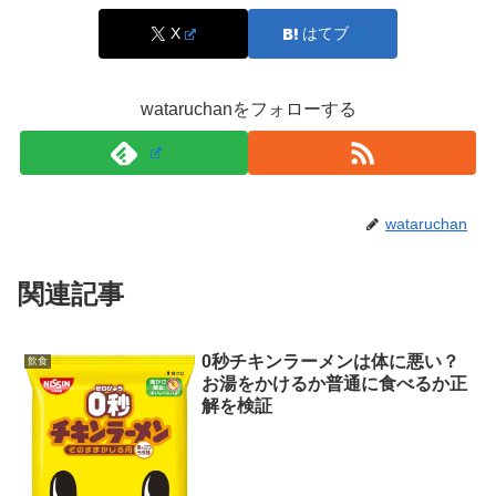
X
はてブ
超ハッピーすぎチャレンジは、チルド棚、デザート棚、パ
ン棚、菓子棚、日用品棚など、置き場が散らばります。
結
wataruchanをフォローする
論としては「食事系の棚から先に回る」
のが効率的です。
おすすめの順番は、サンドやおにぎりなどの食事系、次に
スイーツ、最後にお菓子や飲料です。夕方発売の商品があ
wataruchan
る日は、
昼と夕方の二回に分けて見る
と取りこぼしが減り
ます。
関連記事
スポンサーリンク
0秒チキンラーメンは体に悪い？
飲食
お湯をかけるか普通に食べるか正
解を検証