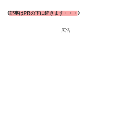
《
記事はPRの下に続きます・・・
》
広告