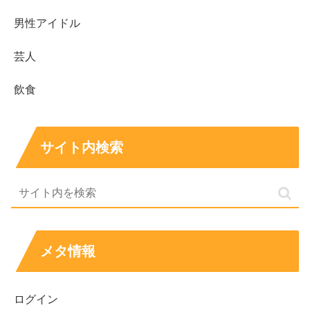
超ハッピーすぎチャレンジは、
見つけたときが買い時
にな
男性アイドル
りやすい企画です。気になる商品がある週は、無理のない
範囲で早めにチェックしてみてください。
芸人
飲食
次に読むなら
盛りすぎと合わせすぎの違い・選び方（おすすめ
整理）
サイト内検索
ローソンの日はいつ？63％増量の対象と買い方
スポンサーリンク
メタ情報
ログイン