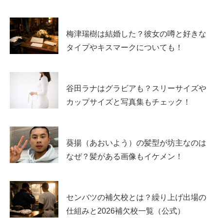
第3週の対象商品一覧（6月15日と16日発売）
梅津瑞樹は結婚した？彼女の噂と好きな
タイプやキスマークについても！
第3週は「日用品の見落とし」が一番多い週
です。食品だ
けで完結しないので、生活用品コーナーも確認してくださ
い。
谷田ラナはグラビアも？スリーサイズや
カップサイズと写真集もチェック！
盛りすぎ 高菜明太おにぎり
盛りすぎ ブルテサンド
葵揚（あおいよう）の髪型が坊主なのは
盛りすぎ 大きなチョコシュー チョコクリームとホイ
なぜ？髪がある画像もイケメン！
ップ
盛りすぎ ふわ濃チーズケーキ
ローソンオリジナル 炭火焼きゆず胡椒 51パーセント
センバツの補欠校とは？繰り上げ出場の
増量
仕組みと2026補欠校一覧（公式）
なとり ピリ辛うまいか 51パーセント増量