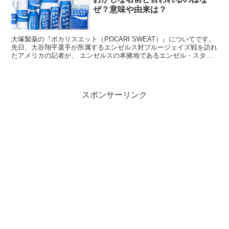
ぜ？意味や由来は？
合わせすぎ ミートソースとトマトガーリックパスタ
合わせすぎ ハンバーグと竜田にメンチ弁当
大塚製薬の『ポカリスエット（POCARI SWEAT）』についてです。
酸っぱすぎ 塩レモネード
先日、大谷翔平選手が所属するエンゼルス対プルージェイズ戦を訪れ
たアメリカの記者が、 エンゼルスの本拠地であるエンゼル・スタジ
甘すぎ 飲む冷やしぜんざい
アムのビジター側のベンチに新スポンサーとして...
濃すぎ 超特濃オレンジ
濃すぎ 超特濃アップル
スポンサーリンク
買い方の目安は、
チルド棚でおにぎりとサンドを確保して
から
、デザート棚を見て、最後に飲料を回る流れです。ま
ちかど厨房取扱店向けの商品もあるので、置いていない店
舗があっても不思議ではありません。
6月3日「ローソンの日」対象商品とキャンペーン
ローソンの日は特別枠として、
過去最大級の約63パーセ