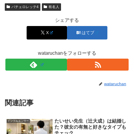
年齢
30歳
（バチェロレッテ4出演時）
バチェロレッテ4
有名人
出身
京都
職業
大手外資系IT企業 勤務
シェアする
キャッチコピ
「登場、恋のムードメーカー」
X
はてブ
ー
176cm（本人Instagram投稿の記載として確認できる範
身長
囲）
wataruchanをフォローする
63kg（本人Instagram投稿の記載として確認できる範
体重
囲）
生年月日
非公表
血液型
非公表
wataruchan
SNS
Instagram：wadaakira_
関連記事
インタビューから見える性格と「好きな相手像」
たいせい先生（辻大成）は結婚し
インフルエンサー
た？彼女の有無と好きなタイプも
和田叡さんのインタビューで印象的なのは、盛り上げ役に
チェック