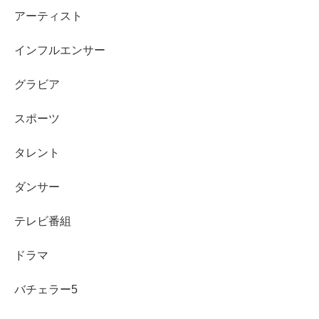
アーティスト
恋愛観と結婚観：一緒に笑えて「本気でしてあげ
たい」が軸
インフルエンサー
グラビア
バチェロレッテ4で和田叡さんを見ていくうえで、恋愛観
の核になりそうなのは
「笑い」と「本気」
の両方です。理
スポーツ
想の相手像としては「よく笑ってくれる人」という趣旨の
発言があり、日常のテンポや相性を大切にするタイプに見
タレント
えます。
ダンサー
同時に、恋の原動力を「会いたくなること」「その人のた
テレビ番組
めに本気で何かをしてあげたい気持ち」と表現しているた
め、ただ楽しいだけで終わらず、
関係を深める行動力
も重
ドラマ
視していそうです。
バチェラー5
ムードメーカーは軽く見られがちですが、本人は真面目さ