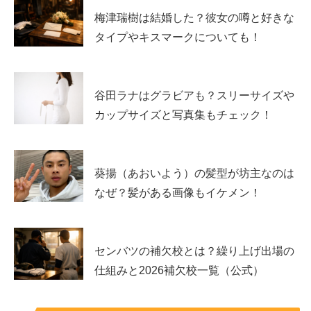
梅津瑞樹は結婚した？彼女の噂と好きな
和田叡の年収は？外資ITの相場からレンジ
タイプやキスマークについても！
で踏み込んで推測
谷田ラナはグラビアも？スリーサイズや
ここからが「年収」の本題です。和田叡さんの年収は公表
カップサイズと写真集もチェック！
されていないため断定はできませんが、外資ITは年収デー
タが比較的豊富で、転職市場の実績や職種別レンジから推
測がしやすい業界です。ポイントは
固定給だけで見ない
こ
葵揚（あおいよう）の髪型が坊主なのは
と。
なぜ？髪がある画像もイケメン！
ボーナスや成果給、株式報酬なども含めて、現実的なレン
ジを組み立てます。
センバツの補欠校とは？繰り上げ出場の
仕組みと2026補欠校一覧（公式）
外資ITの年収が高くなりやすい理由は「変動報
酬」と「等級」