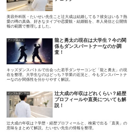
回ること自体を
人生のやりがい
として語っている点です。
たとえば「結婚式二次会みたいな場を何度も楽しくしてき
美容外科医・たいせい先生こと辻大成は結婚してる？彼女はいる？熱
愛の噂の真偽、好きなタイプや恋愛観・結婚観を、本人発信と公開情
た」という趣旨の話からは、人を笑わせたり、場の緊張を
報の範囲で整理しました。
ほどいたりするのが得意なタイプだと想像できます。
龍と勇太の現在は大学生？今の関
アーティスト
係もダンスパートナーなのか調
一方で、恋の原動力については「会いたくなること」「そ
査！
の人のために本気で何かをしてあげたい気持ち」といった
方向に言葉が伸びており、
ノリの良さだけではなく、相手
キッズダンスバトルで出会った若手ダンサーコンビ「龍と勇太」の現
へのコミット
も大切にしていそうです。
在を整理。大学生なのはどっち？学業の近況と、今もダンスパートナ
ーなのか関係性を分かりやすく解説。
「よく笑ってくれる性格がいい」という趣旨も語っている
辻大成の年収はどれくらい？経歴
インフルエンサー
ので、明るい相互作用をつくれる相手を求める傾向があり
プロフィールや直美についても解
説！
そうです。
辻大成の年収は？学歴・経歴プロフィールと、検索で出る「直美」の
スポンサーリンク
意味をまとめて解説。たいせい先生の情報を整理。