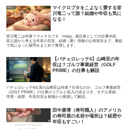
マイクロブタをこよなく愛する皆
有名人
川竜二って誰？結婚や年収も気に
なる！
皆川竜二は何者？マイクロブタ「mipig」責任者としての仕事内容、
収入源から考える年収の目安、結婚（妻）情報の公表状況まで、番組
で気になった疑問をまとめて整理します。
【バチェロレッテ4】山崎至の年
バチェロレッテ4
収は？ゴルフ事業経営（GOLF
PRIME）の仕事も解説
バチェロレッテ4出演の山崎至は何者？社長なのか、ゴルフ事業経営
（GOLF PRIME）の仕事のリアルと収入の決まり方、モデル実績、
学歴・経歴、年収目安を相場から推測して解説。
田中康博（寿司職人）のアメリカ
有名人
の寿司屋の名前や場所は？経歴や
年収もすごい！