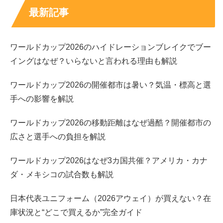
最新記事
外資ITで年収が伸びやすい理由は、固定給に加えてボーナ
スや成果給、株式報酬などの
変動要素
が乗りやすいことに
ワールドカップ2026のハイドレーションブレイクでブー
あります。さらに、年次よりも役割と成果で等級が上がる
イングはなぜ？いらないと言われる理由も解説
会社が多く、同じ30歳でもレンジが大きく開きます。
ワールドカップ2026の開催都市は暑い？気温・標高と選
営業系ならインセンティブで上振れし、マネージャー層な
手への影響を解説
ら役割給が増えます。つまり「外資IT勤務」と分かった時
点で、
平均より高収入になりやすい土台
はある、と考えて
ワールドカップ2026の移動距離はなぜ過酷？開催都市の
よいです。
広さと選手への負担を解説
ワールドカップ2026はなぜ3カ国共催？アメリカ・カナ
推測レンジ：30歳の外資IT勤務なら年収1000万
ダ・メキシコの試合数も解説
前後も現実的
日本代表ユニフォーム（2026アウェイ）が買えない？在
転職支援会社の外資IT業界データでは、外資ITに転職した
庫状況と“どこで買えるか”完全ガイド
人の想定平均年収が約1170万円、ボリュームゾーンが