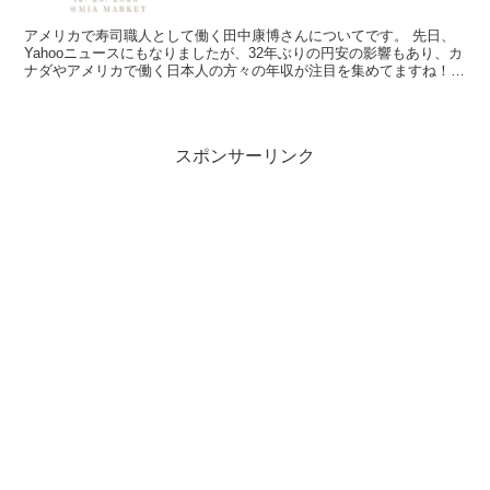
和田叡の会社はどこ？大手外資系IT企業の
アメリカで寿司職人として働く田中康博さんについてです。 先日、
Yahooニュースにもなりましたが、32年ぶりの円安の影響もあり、カ
見方と代表例3社
ナダやアメリカで働く日本人の方々の年収が注目を集めてますね！
その中でもアメリカで寿司職人として働く田中康博さ...
検索で一番気になりやすいのが「和田叡さんの会社はど
スポンサーリンク
こ？」ですが、結論として番組紹介では
会社名は公表され
ていません
。
ここでは、なぜ会社名が出ないのかを整理しつつ、「大手
外資系IT企業」というカテゴリの代表例を挙げ、どんな働
き方や職種が想定されるのかを具体化していきます。
結論：和田叡の勤務先企業名は非公表、断定はで
きません