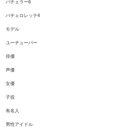
バチェラー6
のギャップを伝えたいとも語っているので、旅が進むほど
誠実さが見えてくる展開に期待したいところです。
バチェロレッテ4
4代目バチェロレッテ・平松里菜さん
の人柄や経歴を押さ
モデル
えておくと、男性の言動がどう刺さるか見えやすくなりま
ユーチューバー
す。
俳優
平松里菜さんのプロフィール・経歴まとめはこちら
声優
「医師って本当？」と気になる人は、噂の整理だけ先にチ
女優
ェックしておくとスッキリします。
子役
平松里菜さんは医師なのか？情報まとめはこちら
有名人
スポンサーリンク
男性アイドル