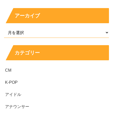
1000万から1400万円台とされる例があります。
アーカイブ
これを踏まえると、和田叡さんが「大手外資系IT企業勤
務」である以上、年収は
1000万円前後
に乗っていても不
思議ではありません。
一方で、職種がマーケティングや広報寄り、あるいは技術
カテゴリー
職の中でも職位がまだメンバー層なら、
800万から1200万
円
あたりに収まる可能性もあります。逆に、営業で成果が
CM
強い、もしくはマネージャー相当の役割なら、1500万円
以上まで見えるケースもあります。
K-POP
結論として、情報量を踏まえた現実的な推測は
年収900万
アイドル
から1500万円前後
、中心は1000万から1400万円あたり、
というレンジ感です。
アナウンサー