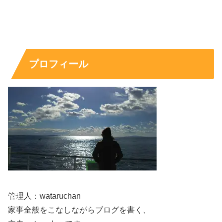
外資ITの職種は幅広く、同じ会社でも年収と働き方がかな
り変わります。たとえば営業系はインセンティブ比率が高
く上振れしやすい一方、マーケティングや広報、カスタマ
ーサクセス、テクニカル系は比較的レンジが読みやすい傾
プロフィール
向です。
和田叡さんはインタビューで「場を楽しませる」「相手が
笑うのが嬉しい」といった話が目立つため、対人コミュニ
ケーションが強みの可能性はあります。
ただし、だからといって営業と決めつけるのは危険です。
現時点では職種も非公表
なので、年収推測は「外資ITの相
場」からレンジで考えるのが現実的です。
管理人：wataruchan
家事全般をこなしながらブログを書く、
スポンサーリンク