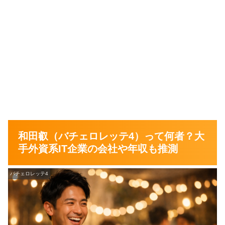
和田叡（バチェロレッテ4）って何者？大
手外資系IT企業の会社や年収も推測
バチェロレッテ4