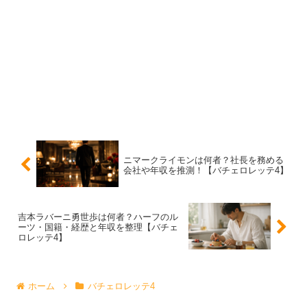
まず大前提として、バチェロレッテ4の紹介で明かされて
いるのは
「大手外資系IT企業勤務」まで
で、企業名は出て
いません。番組側が勤務先を伏せるケースは珍しくなく、
本人のプライバシーや勤務先への配慮、放送後の影響を考
えた運用だと考えるのが自然です。
そのため、ネット上で会社名を断定する情報が出回ってい
ても、根拠が弱いものは信用しすぎないのが安心です。ポ
イントは
「会社名探し」より「外資ITでどんな立場か」
を
ニマークライモンは何者？社長を務める
会社や年収を推測！【バチェロレッテ4】
押さえることです。
大手外資系IT企業の代表例3社（あくまでカテゴ
吉本ラバーニ勇世歩は何者？ハーフのル
ーツ・国籍・経歴と年収を整理【バチェ
リ例）
ロレッテ4】
「大手外資系IT企業」と聞いて多くの人が思い浮かべる代
ホーム
バチェロレッテ4
表例としては、たとえば次のような企業があります。ここ