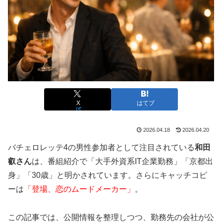
X
はてブ
2026.04.18
2026.04.20
バチェロレッテ4の男性参加者として注目されている
和田
叡さん
は、番組紹介で「大手外資系IT企業勤務」「京都出
身」「30歳」と明かされています。さらにキャッチコピ
ーは
「登場、恋のムードメーカー」
。
この記事では、公開情報を整理しつつ、勤務先の会社が公