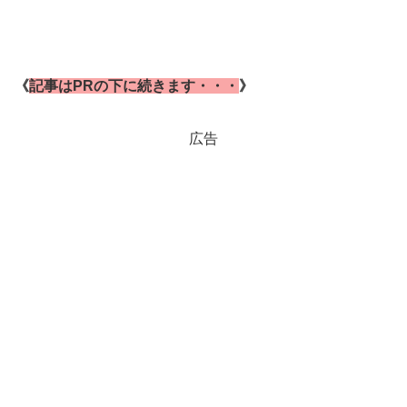
《
記事はPRの下に続きます・・・
》
広告