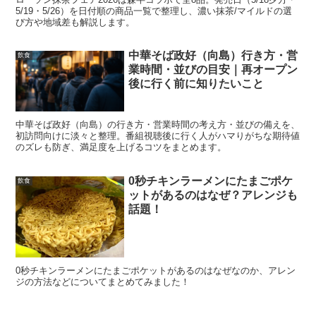
5/19・5/26）を日付順の商品一覧で整理し、濃い抹茶/マイルドの選
び方や地域差も解説します。
ローソン抹茶スイーツを比較｜森半コラボ
中華そば政好（向島）行き方・営
全8品をカテゴリ別に整理
飲食
業時間・並びの目安｜再オープン
後に行く前に知りたいこと
ここからは「スイーツ」「パン」「冷たい二品」に分け
中華そば政好（向島）の行き方・営業時間の考え方・並びの備えを、
て、森半コラボ全8品を整理します。濃い抹茶派は、同じ
初訪問向けに淡々と整理。番組視聴後に行く人がハマりがちな期待値
のズレも防ぎ、満足度を上げるコツをまとめます。
抹茶でも商品によって苦みや香りの立ち方が変わるため、
自分が欲しいのは濃さなのか余韻なのか
を意識すると選び
0秒チキンラーメンにたまごポケ
飲食
やすいです。
ットがあるのはなぜ？アレンジも
話題！
さらに食感の違いも大きいので、
ザク・もち・ふわ
の好み
も一緒に確認していきましょう。
0秒チキンラーメンにたまごポケットがあるのはなぜなのか、アレン
ジの方法などについてまとめてみました！
スイーツ4品比較｜濃い抹茶好きにおすすめはど
れ？