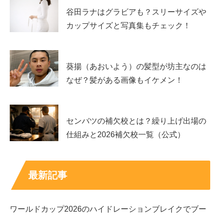
シーン別おすすめ｜朝・おやつ・夜のご褒美で選
谷田ラナはグラビアも？スリーサイズや
ぶ
カップサイズと写真集もチェック！
朝に軽く抹茶を入れたいなら「抹茶ミルクパン」や「アイ
ス宇治抹茶ラテ」が無難です。おやつの主役なら、濃い抹
葵揚（あおいよう）の髪型が坊主なのは
茶派は
濃い抹茶クレープ
で満足感を作りやすいです。夜の
なぜ？髪がある画像もイケメン！
ご褒美なら「抹茶ミルクロールケーキ」や「宇治抹茶ワッ
フルコーン」で、甘さと抹茶の香りをゆっくり楽しめま
す。
センバツの補欠校とは？繰り上げ出場の
仕組みと2026補欠校一覧（公式）
迷ったら
濃厚系ひとつ＋冷たい一品
にすると、気分の切り
替えがしやすいです。
最新記事
Q&A｜一番濃いのは？甘さ控えめは？いつまで
買える？
ワールドカップ2026のハイドレーションブレイクでブー