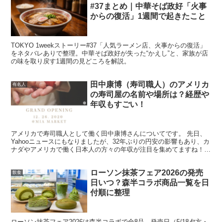
#37まとめ｜中華そば政好「火事
からの復活」1週間で起きたこと
TOKYO 1weekストーリー#37「人気ラーメン店、火事からの復活」
をネタバレありで整理。中華そば政好が失った“かえし”と、家族が店
の味を取り戻す1週間の見どころを解説。
田中康博（寿司職人）のアメリカ
有名人
の寿司屋の名前や場所は？経歴や
年収もすごい！
アメリカで寿司職人として働く田中康博さんについてです。 先日、
Yahooニュースにもなりましたが、32年ぶりの円安の影響もあり、カ
ナダやアメリカで働く日本人の方々の年収が注目を集めてますね！
その中でもアメリカで寿司職人として働く田中康博さ...
ローソン抹茶フェア2026の発売
飲食
日いつ？森半コラボ商品一覧を日
付順に整理
ローソン抹茶フェア2026は森半コラボで全8品。発売日（5/18夕方・