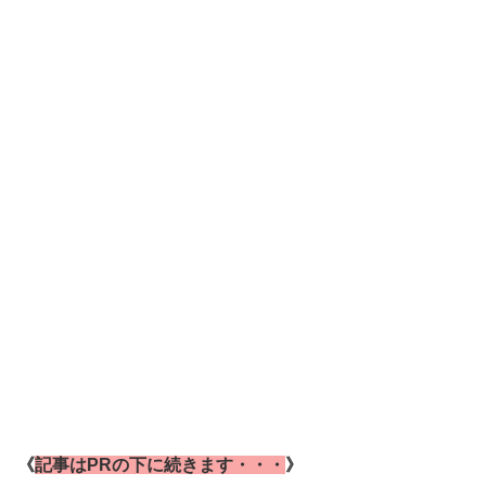
《
記事はPRの下に続きます・・・
》