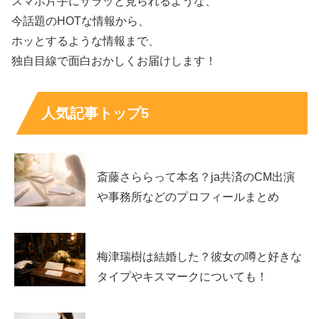
スマホ片手にサラッと見られるような、
め、よくある疑問への答えをまとめ、
迷いを最短で解消
で
今話題のHOTな情報から、
きるようにします。
ホッとするような情報まで、
独自目線で面白おかしくお届けします！
売り切れが不安な人へ｜買う時間帯と狙い順（ロ
ーソン抹茶フェア）
人気記事トップ5
売り切れが不安なときは、まず
最優先の一品
を決めてから
動くのが近道です。濃い抹茶派なら「濃い抹茶クレープ」
斎藤さららって本名？ja共済のCM出演
か「濃い抹茶クッキーシュー」を最優先にして、見つから
や事務所などのプロフィールまとめ
なければ「抹茶ミルクロールケーキ」やパンで代替する流
れが作れます。
梅津瑞樹は結婚した？彼女の噂と好きな
店頭ではスイーツ棚だけ見て帰りがちなので、
冷凍ケース
タイプやキスマークについても！
とドリンク
も一緒に回ると取りこぼしが減ります。