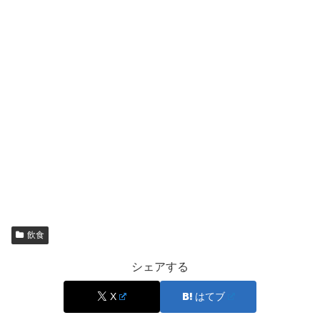
ます。
迷ったときの選び方｜濃い抹茶×マイルド抹茶の
決め手
迷ったら「抹茶の濃さ」よりも、
抹茶が主役になる場所
で
決めるのがコツです。クリームで抹茶を感じたいなら「濃
い抹茶クレープ」「濃い抹茶クッキーシュー」。生地や全
体のバランスで楽しみたいなら「抹茶ミルクロールケー
キ」や「ふわもちパンケーキ抹茶」が向きます。
飲食
濃い抹茶派でも、2つ目は
マイルド系を合わせる
と舌がリ
セットされて、抹茶の余韻をより立体的に感じやすくなり
シェアする
ます。
X
はてブ