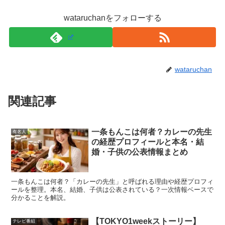
失敗しにくい買い方｜2個買いのおすすめ組み合
わせ
wataruchanをフォローする
ローソン抹茶スイーツは、
2個買い
がいちばん満足度を作
りやすいです。濃い抹茶派なら「濃い抹茶クレープ」＋
wataruchan
「アイス宇治抹茶ラテ」で、濃厚とさっぱりのコントラス
トが出ます。
関連記事
食感を楽しみたいなら「濃い抹茶クッキーシュー」＋「抹
一条もんこは何者？カレーの先生
有名人
茶ミルクロールケーキ」で
ザク感とふんわり
を両方回収で
の経歴プロフィールと本名・結
きます。
婚・子供の公表情報まとめ
最後に小腹を満たすなら「抹茶ミルクパン」や「ふわもち
一条もんこは何者？「カレーの先生」と呼ばれる理由や経歴プロフィ
ールを整理。本名、結婚、子供は公表されている？一次情報ベースで
パンケーキ抹茶」を足すのも良い流れです。
分かることを解説。
スポンサーリンク
【TOKYO1weekストーリー】
テレビ番組