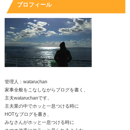
プロフィール
ローソン抹茶スイーツの楽しみ方｜おすす
めの食べ方とよくある疑問
管理人：wataruchan
ローソン抹茶フェアは、同じ商品でも食べる順番や組み合
家事全般をこなしながらブログを書く、
わせで印象が変わります。濃い抹茶派は特に、最初に濃厚
主夫wataruchanです。
系を食べると後半がぼやけることがあるため、
順番と温度
主夫業の中でホッと一息つける時に
を少し意識すると満足感が伸びます。
HOTなブログを書き、
みなさんがホッと一息つける時に
ここでは売り切れが心配な人の動き方、シーン別のおすす