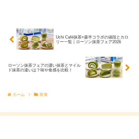
の2つです。結論として、
手軽さ
なら抹茶ミルクパン、し
っかりおやつ感ならふわもちパンケーキが向きます。濃い
抹茶派でも、パンは甘さとボリュームのバランスが取りや
すく、スイーツが重い日にちょうど良い選択肢です。
Uchi Café抹茶×森半コラボの値段とカロ
リー一覧｜ローソン抹茶フェア2026
特にパンケーキは
ふわ・もち
の食感で満足感が出やすく、
抹茶の香りも楽しみやすいです。
ローソン抹茶フェアの濃い抹茶とマイル
ド抹茶の違いは？味や食感を比較！
アイス＆ラテ2品比較｜冷たい抹茶スイーツのお
すすめ
ホーム
飲食
冷たい二品は「宇治抹茶ワッフルコーン」と「アイス宇治
抹茶ラテ」です。ワッフルコーンは、抹茶の香りに加えて
コーンの香ばしさが重なり、
余韻
が気持ちよくまとまりや
すいタイプ。ラテは飲み物なので、甘さを強く感じたくな
いときや食後のリセットに便利です。