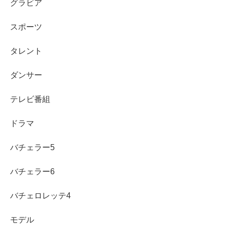
グラビア
スポーツ
タレント
ダンサー
テレビ番組
まとめ
ドラマ
ローソン抹茶スイーツは
森半コラボ全8品
でタイプの
バチェラー5
幅が広いです
バチェラー6
濃い抹茶派のおすすめは
濃い抹茶クレープ
と濃い抹
茶クッキーシューです
バチェロレッテ4
迷ったら「抹茶が主役になる場所」で選ぶと外しに
くいです
モデル