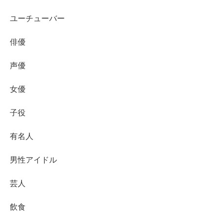
満足度を上げるなら
2個買い
で濃厚系と冷たい一品を
ユーチューバー
組み合わせます
スイーツ棚だけでなく、冷凍ケースとドリンクも一
俳優
緒に見ると取りこぼしが減ります
声優
甘さが気になる日は
アイス宇治抹茶ラテ
でバランス
を取ると楽しみやすいです
女優
濃い抹茶派は「濃い抹茶」表記を軸にしつつ、冷たい一品
子役
やマイルド系を組み合わせると、ローソン抹茶フェアを最
後まで飽きずに楽しめます。まずは
最優先の一品
を決め
有名人
て、売り場で出会えたところから味わってみてください。
男性アイドル
芸人
飲食