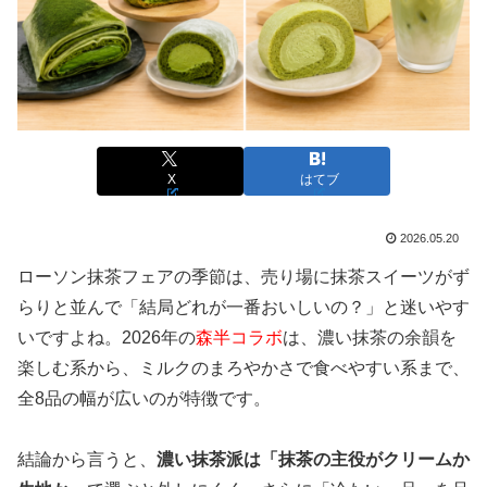
X
はてブ
2026.05.20
ローソン抹茶フェアの季節は、売り場に抹茶スイーツがず
らりと並んで「結局どれが一番おいしいの？」と迷いやす
いですよね。2026年の
森半コラボ
は、濃い抹茶の余韻を
楽しむ系から、ミルクのまろやかさで食べやすい系まで、
全8品の幅が広いのが特徴です。
結論から言うと、
濃い抹茶派は「抹茶の主役がクリームか