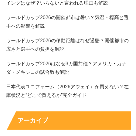
イングはなぜ？いらないと言われる理由も解説
一番濃い抹茶を感じたい
なら、「濃い抹茶」表記のクレー
プやシューが候補です。甘さ控えめで選ぶなら、飲み物の
ワールドカップ2026の開催都市は暑い？気温・標高と選
「アイス宇治抹茶ラテ」が合わせやすく、濃厚スイーツの
手への影響を解説
後に良いバランスになります。
ワールドカップ2026の移動距離はなぜ過酷？開催都市の
広さと選手への負担を解説
いつまで買えるかは店舗の在庫や入荷で変わりやすいの
で、気になる商品は早めに一度チェックするのが安心で
ワールドカップ2026はなぜ3カ国共催？アメリカ・カナ
す。迷いが残るときは、
濃い系とマイルド系を一つずつ
買
ダ・メキシコの試合数も解説
って好みを固めると次が楽になります。
日本代表ユニフォーム（2026アウェイ）が買えない？在
庫状況と“どこで買えるか”完全ガイド
決めたら次はここ（買い方・迷いの解消）
発売日と商品一覧：買う順番を日付で整理する
濃い抹茶 vs マイルド抹茶：味・食感の違いで最終
アーカイブ
判断