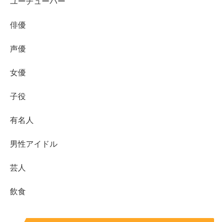
ユーチューバー
俳優
声優
女優
子役
まとめ
有名人
男性アイドル
ローソンの日は6月3日
で、超ハッピーすぎチャレン
ジの中でも注目が集まりやすい日です
芸人
63％増量
は短期集中で動きやすく、当日〜翌日を狙
飲食
うと安心です
代表例として
ソース焼そばの63％増量
のような主食