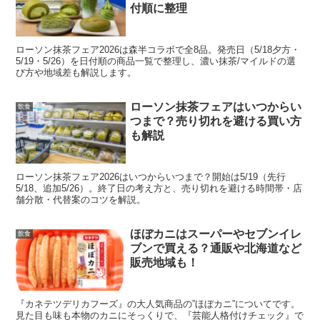
付順に整理
おく、の2点が効きます。
特典はアプリ側
という前提を押
さえるだけで、当日のストレスがかなり減ります。
ローソン抹茶フェア2026は森半コラボで全8品。発売日（5/18夕方・
5/19・5/26）を日付順の商品一覧で整理し、濃い抹茶/マイルドの選
び方や地域差も解説します。
スポンサーリンク
ローソン抹茶フェアはいつからい
飲食
つまで？売り切れを避ける買い方
も解説
ローソン抹茶フェア2026はいつからいつまで？開始は5/19（先行
5/18、追加5/26）。終了日の考え方と、売り切れを避ける時間帯・店
舗分散・代替案のコツを解説。
ほぼカニはスーパーやセブンイレ
飲食
ブンで買える？通販や北海道など
販売地域も！
『カネテツデリカフーズ』の大人気商品の”ほぼカニ”についてです。
見た目も味も本物のカニにそっくりで、『芸能人格付けチェック』で