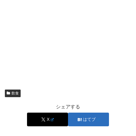
63％増量の何がうれしい？体感のポイントは「主
食系で差が出る」ことです
63％増量は、数字のインパクトが大きいだけでなく、食
べたときの体感差が出やすいのが魅力です。特に焼そばな
どの主食系は、量が増えると満足度がはっきり上がりやす
く、「これ一つで足りる」感覚につながります。
盛りすぎ（約51％増量）でも十分お得ですが、63％増量
はさらに話題性が強く、
“ローソンの日に試した”という体
飲食
験
が残りやすいのも特徴です。
シェアする
一方で、量が増えるほど好みの差も出やすいので、迷う場
X
はてブ
合は「普段から買う系統」を選ぶと満足しやすいです。
お
腹を満たしたい日
ほど、63％増量の価値が分かりやすく