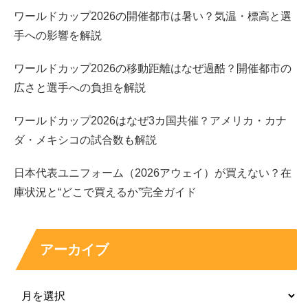
ワールドカップ2026の開催都市は暑い？気温・標高と選
見つからない時は「置き場ズレ」を疑い、平台・
手への影響を解説
レジ前・特設をチェックします
ワールドカップ2026の移動距離はなぜ過酷？開催都市の
広さと選手への負担を解説
63％増量やローソンの日枠の商品は、通常の棚だけでな
く、目立つ場所にまとめて置かれることがあります。チル
ワールドカップ2026はなぜ3カ国共催？アメリカ・カナ
ド麺コーナーで見つからないなら、弁当付近、入口の平
ダ・メキシコの試合数も解説
台、レジ前の特設スペースを一周するのが早いです。
日本代表ユニフォーム（2026アウェイ）が買えない？在
庫状況と“どこで買えるか”完全ガイド
特にキャンペーン期間は、店員さんが「分かりやすい場
所」に移動させることもあるので、棚だけに集中すると見
逃しやすくなります。
探す順番
としては、主食系の棚→平
アーカイブ
台→レジ前、の流れが効率的です。
置き場ズレ
を前提にし
ておくと、空振りのストレスが減ります。