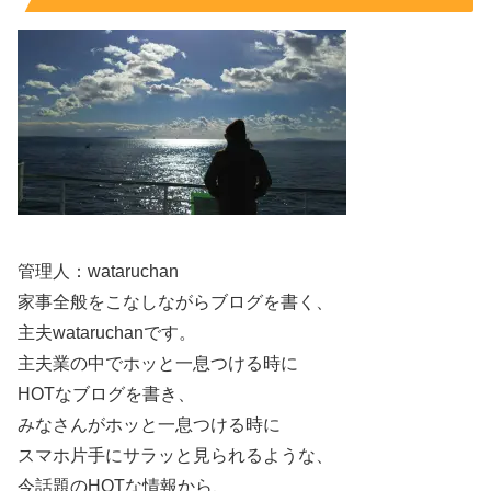
合わせすぎ商品を足すなら、味が重なりやすいので、ドリ
ンクは
さっぱり寄り
を選ぶと食べ疲れしにくくなります。
スポンサーリンク
管理人：wataruchan
家事全般をこなしながらブログを書く、
主夫wataruchanです。
主夫業の中でホッと一息つける時に
HOTなブログを書き、
みなさんがホッと一息つける時に
スマホ片手にサラッと見られるような、
今話題のHOTな情報から、