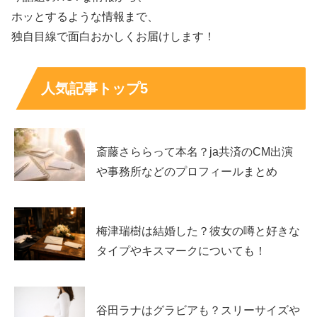
ホッとするような情報まで、
独自目線で面白おかしくお届けします！
人気記事トップ5
売り切れ・取扱い差に注意：ローソンの日
を外さないコツ
斎藤さららって本名？ja共済のCM出演
や事務所などのプロフィールまとめ
最後に、ローソンの日にありがちな「行ったのに無かっ
た」を減らすコツです。63％増量は短期集中で動きやす
く、店舗ごとの入荷差も出るため、気合いだけでは解決し
梅津瑞樹は結婚した？彼女の噂と好きな
ません。ポイントは、
動き方をパターン化
することです。
タイプやキスマークについても！
ここでは売り切れ回避、見つからない時のチェック、よく
ある疑問をまとめます。
谷田ラナはグラビアも？スリーサイズや