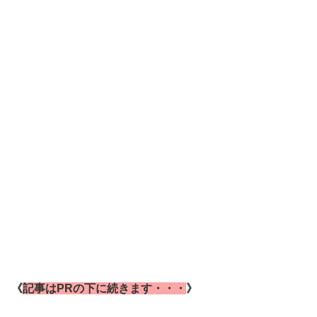
《
記事はPRの下に続きます・・・
》