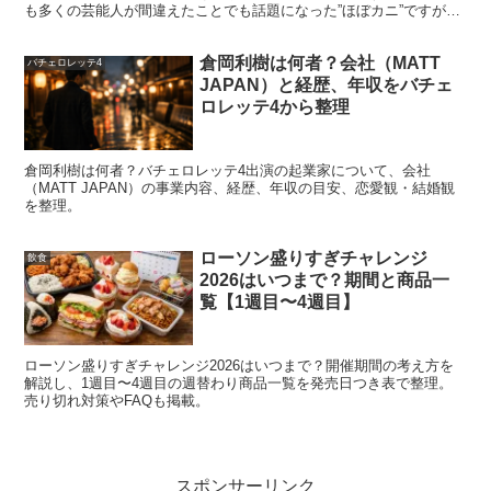
も多くの芸能人が間違えたことでも話題になった”ほぼカニ”ですが、
『カンブリア宮殿』でも紹介されますね！ そんな...
倉岡利樹は何者？会社（MATT
バチェロレッテ4
JAPAN）と経歴、年収をバチェ
ロレッテ4から整理
倉岡利樹は何者？バチェロレッテ4出演の起業家について、会社
（MATT JAPAN）の事業内容、経歴、年収の目安、恋愛観・結婚観
63％増量の対象と買い方（ローソンの日の
を整理。
動き方）
ローソン盛りすぎチャレンジ
飲食
2026はいつまで？期間と商品一
次は「何が63％増量の対象なのか」と「どう買えば満足
覧【1週目〜4週目】
度が上がるのか」を整理します。ローソンの日枠は、通常
の盛りすぎ・合わせすぎとは別の注目枠になりやすく、
買
ローソン盛りすぎチャレンジ2026はいつまで？開催期間の考え方を
解説し、1週目〜4週目の週替わり商品一覧を発売日つき表で整理。
う順番
を間違えると、目当てだけ売り切れていた…が起き
売り切れ対策やFAQも掲載。
がちです。ここでは当日の動きを具体的にします。
スポンサーリンク