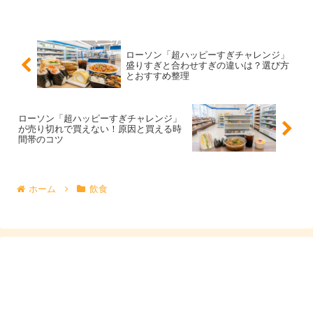
当日の狙い目は「早め」か「夕方」、時間帯を変
えるだけで当たりやすくなります
ローソン「超ハッピーすぎチャレンジ」
盛りすぎと合わせすぎの違いは？選び方
63％増量のような話題商品は、朝〜昼に一度山ができや
とおすすめ整理
すい一方、店舗によっては夕方に補充が入ることもありま
す。そこでおすすめの考え方は、当日は
早めの時間に一度
ローソン「超ハッピーすぎチャレンジ」
が売り切れで買えない！原因と買える時
行き、無ければ夕方にもう一度、という二段構えです。
間帯のコツ
仕事や学校の都合で朝が難しい場合でも、夕方に当たりや
ホーム
飲食
すい店舗があります。逆に昼休みに寄る場合は、回転が早
い立地だと売り切れの可能性もあるため、最初から“別店
舗”を候補に入れておくと安心です。
時間帯を変える
のは、難しいテクニックではなく、誰でも
できる現実的な対策です。