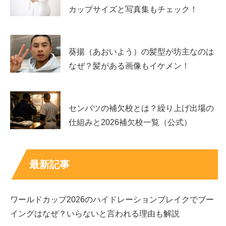
カップサイズと写真集もチェック！
売り切れ回避の結論は「時間帯を変える」「店舗
を変える」の二択です
葵揚（あおいよう）の髪型が坊主なのは
売り切れ対策で一番効くのは、難しい裏技ではなく、
時間
なぜ？髪がある画像もイケメン！
帯を変えるか、店舗を変えるか
の二択です。朝に無ければ
夕方、夕方に無ければ翌日朝、というように切り替えるだ
けで当たりやすくなります。
センバツの補欠校とは？繰り上げ出場の
仕組みと2026補欠校一覧（公式）
店舗を変える場合は、駅前や幹線道路沿いなど回転が速い
店舗だけでなく、住宅街寄りの店舗も候補に入れると、在
庫が残っていることがあります。
最新記事
どうしても一店舗で粘りたくなりますが、時間を溶かすよ
ワールドカップ2026のハイドレーションブレイクでブー
り、
次の一手
を決めて動いた方が結果的に満足度が高いで
イングはなぜ？いらないと言われる理由も解説
す。