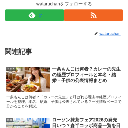
なります。
wataruchanをフォローする
クーポンや特典は「アプリで出す」タイプが多い
ので、棚を探しても見つかりません
wataruchan
ローソンの日の特典でよくあるのが、ローソンアプリを使
関連記事
ったクーポン（たとえばカフェラテの割引など）です。こ
こでつまずきやすいのは、クーポンを「店頭で探す」こ
一条もんこは何者？カレーの先生
有名人
と。
の経歴プロフィールと本名・結
婚・子供の公表情報まとめ
クーポンは棚に並ぶ商品ではなく、アプリ上で表示してレ
ジで使う仕組みなので、
買い物の最後にアプリを開く
流れ
一条もんこは何者？「カレーの先生」と呼ばれる理由や経歴プロフィ
ールを整理。本名、結婚、子供は公表されている？一次情報ベースで
がスムーズです。
分かることを解説。
レジ前で慌てないためには、入店前にアプリにログインし
ローソン抹茶フェア2026の発売
飲食
日いつ？森半コラボ商品一覧を日
ておく、レジに並ぶ前にクーポン画面を開ける状態にして