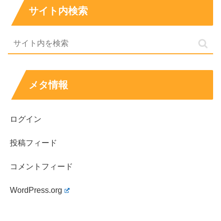
系は、まず先に確保すると失敗しにくいです
サイト内検索
クーポンなどの特典は棚ではなく、
ローソンアプリ
で表示してレジで使う
タイプが中心です
売り切れ回避は「時間帯を変える」「店舗を変え
る」の二択で考えるとシンプルです
見つからない時は棚だけでなく、平台・レジ前・特
メタ情報
設もチェックすると当たりやすいです
買い合わせは「63％増量の主食＋濃すぎドリンク＋
軽めの甘味」がまとまりやすいです
ログイン
投稿フィード
ローソンの日は“準備した人ほど取りこぼしが減る日”
で
す。狙いを決めて、63％増量と特典を気持ちよく楽しん
コメントフィード
でください。
WordPress.org