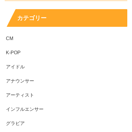
よくあるQ&A：いつまで？買える数は？クーポ
ンはどう出す？
カテゴリー
「いつまで買える？」は、ローソンの日枠は短期で動きや
すく、基本は当日〜翌日が勝負になりがちです。数量の上
CM
限については店舗運用で変わることがあるため、買い占め
にならない範囲で楽しむのが安心です。
K-POP
アイドル
クーポンの出し方は、ローソンアプリでクーポン画面を開
き、会計時に提示する流れが基本です。
レジで慌てない
た
アナウンサー
めに、並ぶ前に画面を開ける状態にしておきましょう。ロ
ーソンの日は商品も特典も動きが早いので、
当日の準備
が
アーティスト
そのまま成功率に直結します。
インフルエンサー
次におすすめ
グラビア