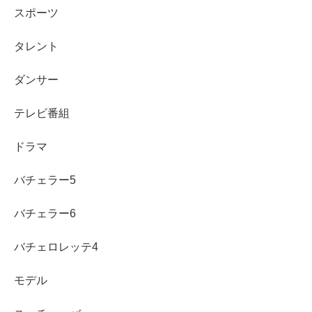
週別の対象商品一覧（第1〜第4週まとめ）
スポーツ
盛りすぎと合わせすぎの違い（選び方・おすす
め）
タレント
ダンサー
テレビ番組
スポンサーリンク
ドラマ
バチェラー5
バチェラー6
バチェロレッテ4
モデル