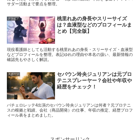
サダー活動まで要点を整理。
桃里れあの身長やスリーサイズ
グラビア
は？血液型などのプロフィールま
スポンサーリンク
とめ【完全版】
現役看護師としても活動する桃里れあの身長・スリーサイズ・血液型
などプロフィールを整理。表記ゆれの理由や本名の扱い、最新情報の
確認先もやさしく解説。
セバウン玲央ジュリアンは元プロ
スポーツ
テニスプレーヤー？会社や年収や
経歴をチェック！
バチェロレッテ4出演のセバウン玲央ジュリアンは何者？元プロテニ
スの根拠と戦績、会社（商品開発）の仕事、年収の推定、経歴プロフ
ィール表をまとめました。
スポンサーリンク