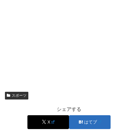
気づいた事がある
それはダブルスで長崎美柚と木原美悠組がテレビ
放送されている時
明らかに美柚ちゃんのアップが多い💦💦💦
もう気のせいではなくてあからさまに美柚ちゃん
だけのアップズームばかり💦
そりゃね可愛いけどさ
もっと控えめにね💦
#世界卓球2023
#長崎美柚
スポーツ
シェアする
— えちゅーどʕ•̫͡•ʕ•̫͡•ʔ•̫͡•ʔ•̫͡•ʕ•̫͡•ʔ (@utusyufu1)
May
X
はてブ
25, 2023