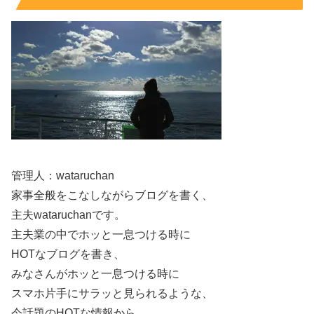
今回の世界卓球ではショートヘアだった長崎美柚さんです
が、一時前の少し長めのヘアスタイルもまた大人っぽくて
素敵ですね～！
#世界卓球
#Wみゆう
メダルをかけた戦い💪💪
この後
管理人：wataruchan
21:20〜テレビ東京📺で放送！！
#長﨑美柚
家事全般をこなしながらブログを書く、
pic.twitter.com/DPc8Ppmdti
主夫wataruchanです。
主夫業の中でホッと一息つける時に
— 長﨑美柚 – TEAM miyuu (@team_miyuu)
May
HOTなブログを書き、
25, 2023
みなさんがホッと一息つける時に
スマホ片手にサラッと見られるような、
今話題のHOTな情報から、