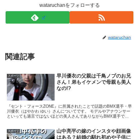
wataruchanをフォローする
自分だけが意識してみてるのかなぁ～と思いきや、やっぱ
り長崎美柚さん映る回数多いですよね!?
wataruchan
カメラマンさんも無意識に追ってしまってるのかもしれま
関連記事
せんね！
早川優衣の父親は千鳥ノブのお兄
スポーツ
さん！弟もイケメンで母親も美人
今テレビで卓球見てるけど、長崎美柚ちゃん可愛
なの!?
いんだ😍
『セント・フォースZONE』に所属されたことで話題のBMX選手・早
川優衣（はやかわ ゆい）さんについてです。 モデルやアナウンサー
— 工藤あやね (@choro0083)
May 24, 2023
といっても過言ではないほどの美人さんでありながらBMX選手でも
ある早川優衣さんですが、 お笑いコンビ千鳥のノブ...
山中亮平の嫁のインスタや顔画像
スポーツ
はある？結婚の馴れ初めや子供に