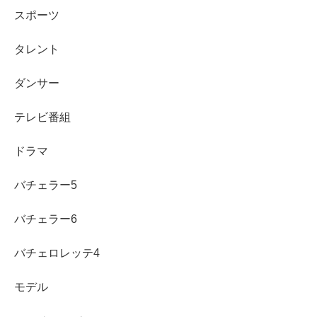
すごい!?
スポーツ
タレント
続いて、長崎美柚さんの
カップサイズやスタイルについて
ダンサー
です。
テレビ番組
ドラマ
世界卓球を観ていて「この子可愛いな～」と気になってし
まいましたが、
バチェラー5
バチェラー6
もう一つ気になったのが
抜群のスタイルとカップサイズ
で
す。
バチェロレッテ4
モデル