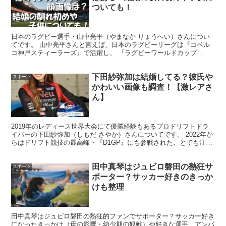
ついても！
このように、
ツイッターを覗けば長崎美柚さんについて
「可愛い」というコメントで溢れていて
、
日本のラグビー選手・山中亮平（やまなか りょうへい）さんについ
てです。 山中亮平さんと言えば、日本のラグビーリーグは『コベル
コ神戸スティーラーズ』で活躍し、 『ラグビーワールドカップ
今回の世界卓球に限らず、ひとたび大会で長崎美柚さんが
2023』では日本代表に追加招集されたことでも注目を集めて...
テレビに映ると、そのたびに可愛いと話題になってるんで
下田紗弥加は結婚してる？彼氏や
スポーツ
すね～。
かわいい画像も調査！【激レアさ
ん】
2019年のレディース世界大会にて優勝経験もあるプロドリフトドラ
イバーの下田紗弥加（しもだ さやか）さんについてです。 2022年か
早田ひなさんや平野美宇さんも何かと可愛いと話題になり
らはドリフト競技の最高峰・『D1GP』にも参戦されたことでも注目
を集め、 地上波バラエティー『激レアさんを連...
ますし、最近引退された石川佳純さんも卓球界のマドンナ
田中真琴はジュビロ磐田の熱狂サ
的存在でしたし、
スポーツ
ポーター？サッカー好きのきっか
けも整理
長崎美柚さんに関してもこれほどまでに可愛いと評判にな
ってますし、女子卓球界レベル高いですよね～！
田中真琴はジュビロ磐田の熱狂的ファンでサポーター？サッカー好き
になったきっかけ（母の影響・幼少期の観戦）や好きな選手、アンバ