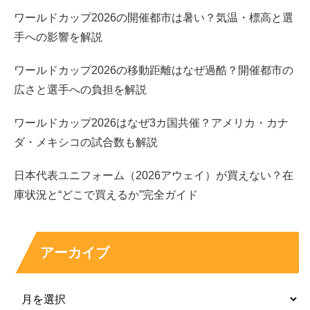
ワールドカップ2026の開催都市は暑い？気温・標高と選
卓球の試合でのナチュラルメイクやすっぴんとはまた一味
手への影響を解説
違って、バッチリメイクの晴れ姿の長崎美柚さんもまた素
敵すぎますね～。
ワールドカップ2026の移動距離はなぜ過酷？開催都市の
広さと選手への負担を解説
ワールドカップ2026はなぜ3カ国共催？アメリカ・カナ
これほどまでに可愛い長崎美柚さんですので、卓球のみな
ダ・メキシコの試合数も解説
らず、今後はCMやバラエティ番組などでも活躍できそう
日本代表ユニフォーム（2026アウェイ）が買えない？在
ですね！
庫状況と“どこで買えるか”完全ガイド
アーカイブ
スポンサーリンク