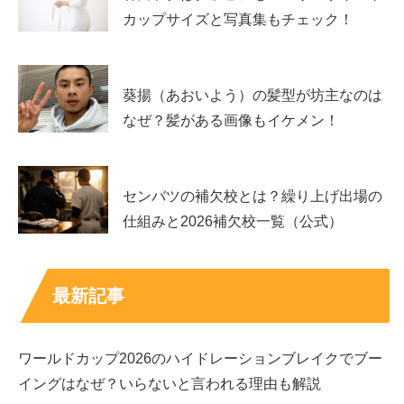
カップサイズと写真集もチェック！
葵揚（あおいよう）の髪型が坊主なのは
出典元：https://www.instagram.com/p/CphwN0eBsDP/
なぜ？髪がある画像もイケメン！
センバツの補欠校とは？繰り上げ出場の
長崎美柚さんのインスタグラムをフォローされている方な
仕組みと2026補欠校一覧（公式）
らご存じかもしれませんが、
こちらは長崎美柚さんの成人式の時の超ド級の美人ショッ
最新記事
ト！
ワールドカップ2026のハイドレーションブレイクでブー
もはや卓球選手って言われなきゃ、アイドルや女優さんか
イングはなぜ？いらないと言われる理由も解説
と思ってしまう程の可愛さ！