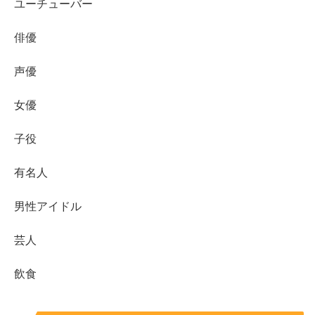
ユーチューバー
女性からするとちょっと不謹慎かもしれませんが、男性で
あれば目が行ってしまうのもまた事実、こちらが世界卓球
俳優
の長崎美柚さんの映像ですが、
声優
Wみゆう 初出場で初のメダル確定👏❤️‍🔥🙌✨
女優
子役
🏓
#世界卓球2023
南アフリカ🇿🇦
【速報】女子ダブルス準々決勝
有名人
🇯🇵
#長﨑美柚
/
#木原美悠
3-2 マテロバー
🇨🇿/バラージョバー🇸🇰
男性アイドル
11-8/9-11/6-11/11-2/11-3
芸人
📺
#テレビ東京
系列で生中継！
飲食
トーナメント表・大会情報👉
https://t.co/7UDZjHC22K