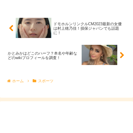
ドモホルンリンクルCM2023最新の女優
は村上穂乃佳！損保ジャパンでも話題
に！
かとみかはどこのハーフ？本名や年齢な
どのwikiプロフィールを調査！
出典元：
https://www.jiji.com/
ホーム
スポーツ
こちらは『世界卓球2023』にて木原美悠さんとのダブル
ス”Ｗみゆう”でメダルが確定した時の一コマですね！
長崎美柚さんの弾ける笑顔が可愛すぎる～！