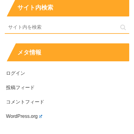
pic.twitter.com/oiApFuJORF
サイト内検索
— テレビ東京卓球情報 (@tvtokyo_tt)
May 25,
2023
メタ情報
腕や太ももの筋肉は卓球選手である以上やや太めであるこ
とは致し方ありませんが、
ログイン
164cmという高身長で、手足が長く、顔も小さくてスタ
投稿フィード
イルも抜群
ですよね！
コメントフィード
WordPress.org
また、明らかに分かる胸のふくらみで、スポーツブラで抑