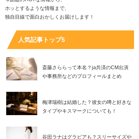
ホッとするような情報まで、
こちらも今回の『世界卓球2023』での”Wみゆう”ですが、
独自目線で面白おかしくお届けします！
オフの時間なのでしょうかリラックスされていてちょっと
隙があってボーっとしてるような長崎美柚さんも可愛すぎ
人気記事トップ5
る～！
斎藤さららって本名？ja共済のCM出演
や事務所などのプロフィールまとめ
梅津瑞樹は結婚した？彼女の噂と好きな
タイプやキスマークについても！
谷田ラナはグラビアも？スリーサイズや