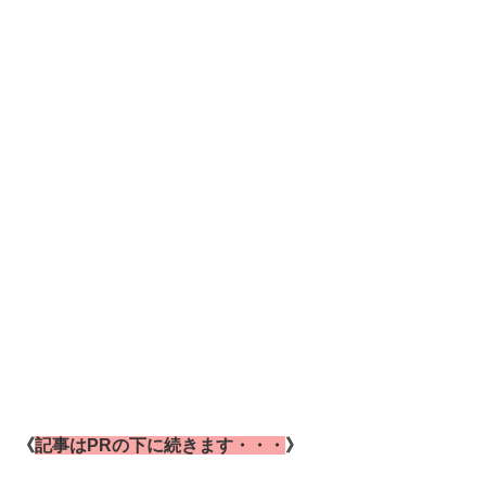
《
記事はPRの下に続きます・・・
》