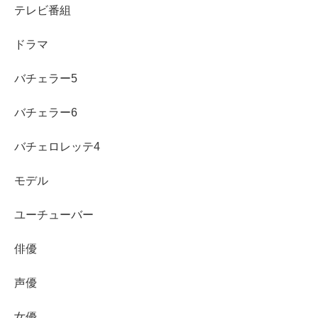
テレビ番組
ドラマ
バチェラー5
バチェラー6
引用元：https://twitter.com/Butei_DERCI/status/1546775200506662912
バチェロレッテ4
モデル
ユーチューバー
このように、鬼頭明里さんを昔から知っている方々から
は、
整形を疑う声、整形したと断言されている声、メイク
俳優
と整形どっち？という声、
声優
とにかく
”顔が変わった”という声が多発
しているんです。
女優