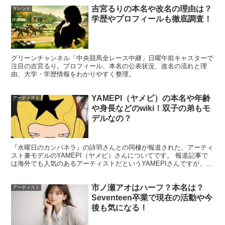
吉宮るりの本名や改名の理由は？
タレント
学歴やプロフィールも徹底調査！
鬼頭明里さんの出身は愛知県名古屋市出身なので、日本で
生まれていることは確かなのですが、これ以上は追及のし
グリーンチャンネル「中央競馬全レース中継」日曜午前キャスターで
注目の吉宮るり。プロフィール、本名の公表状況、改名の流れと理
ようがありませんでした。（泣）
由、大学・学歴情報をわかりやすく整理。
ハーフっぽいタレントさんが「ハーフです」や、「純日本
YAMEPI（ヤメピ）の本名や年齢
アーティスト
や身長などのwiki！双子の弟もモ
人」ですと公言されていないとなると、なんかモヤモヤし
デルなの？
ますよね…
『水曜日のカンパネラ』の詩羽さんとの同棲が報道された、アーティ
いつか公言されるかご両親の画像などを投稿されることを
スト兼モデルのYAMEPI（ヤメピ）さんについてです。 報道記事で
は海外でも人気のあるアーティストだというYAMEPIさんですが、
祈りましょう！（笑）
いったいどんな方なのでしょうか。 私は今回初め...
市ノ瀬アオはハーフ？本名は？
アーティスト
Seventeen卒業で現在の活動や今
後も気になる！
スポンサーリンク