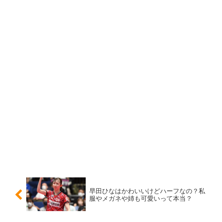
すっぴんもかわいいって本当!?【画像】
鬼頭明里さんは声優としての人気のみならず、そのかわい
らしいルックスでも注目を集めていますよね！
そこで、鬼頭明里さんは
「すっぴんもかわいいのかな
～？」
と気になり、調べてみると、
ご自身のツイッターで
すっぴん画像を投稿されていました！
早田ひなはかわいいけどハーフなの？私
服やメガネや姉も可愛いって本当？
落ちないと噂のリップを買ってみたんだけど、こ
いつはすごい！！！！ほんとに1日一回も塗りな