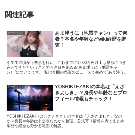
関連記事
あま津うに（地雷チャン）って何
アーティスト
者？本名や年齢などwiki経歴を調
査！
小学生の頃から整形を行い、これまでに1,000万円以上も整形につぎ
込んできたということでも注目を集める”あま津うに（地雷チャ
ン）”についてです。 私は今回の整形のニュースで初めて”あま津うに
（地雷チャン）”について知ったので、いったい何者な...
引用元：https://twitter.com/gfelel/status/1380014994209656832
YOSHIKI EZAKIの本名は「えざ
アーティスト
きよしき」？身長や年齢などプロ
フィール情報もチェック！
このように、鬼頭明里さんがハーフっぽいと感じている方
YOSHIKI EZAKI（よしきえざき）の本名は「えざきよしき」なの
か？身長や年齢は非公表なのかを整理。公式寄り情報を表でまとめ、
も数多くいらっしゃいました。
学歴や経歴も分かる範囲で解説。