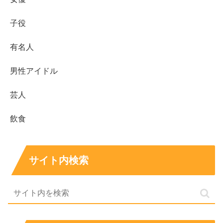
子役
もちろん整形については鬼頭明里さんご本人による公表は
有名人
ないので、
過去の画像と最近の画像を比較
してみましょ
男性アイドル
う。
芸人
まずこちらが割と最近の2022年6月の画像↓↓
飲食
サイト内検索