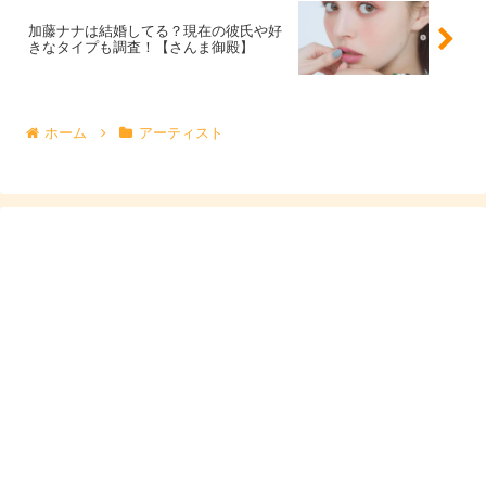
おさなくてもイケる！唇の色ない族の救世主🦸‍♂️昼
加藤ナナは結婚してる？現在の彼氏や好
きなタイプも調査！【さんま御殿】
に塗って夜までこの2枚目の写真の状態だった！
ちなみに三枚目がすっぴん風呂上がり状態の唇の
色、唇の境目 is どこ
pic.twitter.com/yvLeN6ug6F
ホーム
アーティスト
— 鬼頭明里 (@kitoakari_1016)
August 20, 2019
こちらのツイートの3枚目の画像が
お風呂上がりのすっぴ
んの状態
のようですが、分かりずらいので、3枚目だけの
画像も。