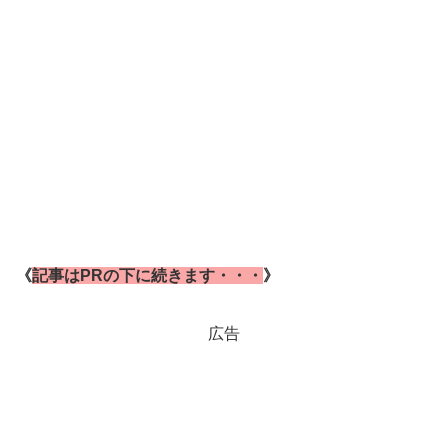
《
記事はPRの下に続きます・・・
》
広告