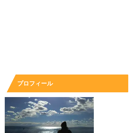
プロフィール
出典元：https://twitter.com/kitoakari_1016/status/1163831110997950464