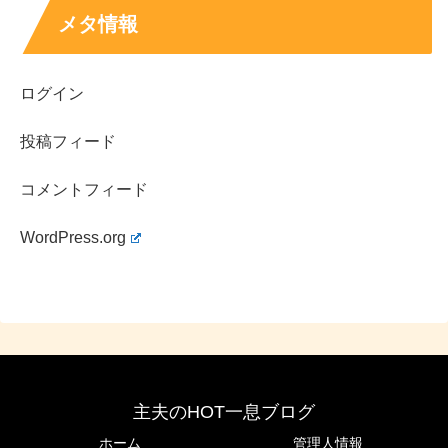
メタ情報
ログイン
投稿フィード
出典元：https://www.instagram.com/p/CfYKw2_BrZM/
コメントフィード
WordPress.org
はい、お目目もパッチリとして鼻筋もしっかり通ってい
て、まさに”ハーフ顔”という端正な顔立ちですよね。
主夫のHOT一息ブログ
続いて過去の画像です↓↓
ホーム
管理人情報