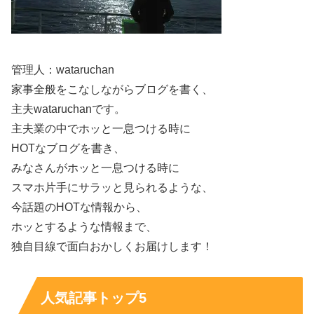
ぎゃ～！
管理人：wataruchan
くっきり二重でめちゃめちゃかわいいですし、透明感がハ
家事全般をこなしながらブログを書く、
ンパないっすね～！
主夫wataruchanです。
主夫業の中でホッと一息つける時に
上記したすっぴん画像は2019年のものなので、およそ3年
HOTなブログを書き、
前ということは鬼頭明里さんが24歳の時の画像でしょう
みなさんがホッと一息つける時に
か。
スマホ片手にサラッと見られるような、
今話題のHOTな情報から、
ホッとするような情報まで、
独自目線で面白おかしくお届けします！
鬼頭明里さんは声優としても引っ張りだこですし、アーテ
ィストとしても活動されていますので、メイクをしない日
はほぼないと思われるのですが、
人気記事トップ5