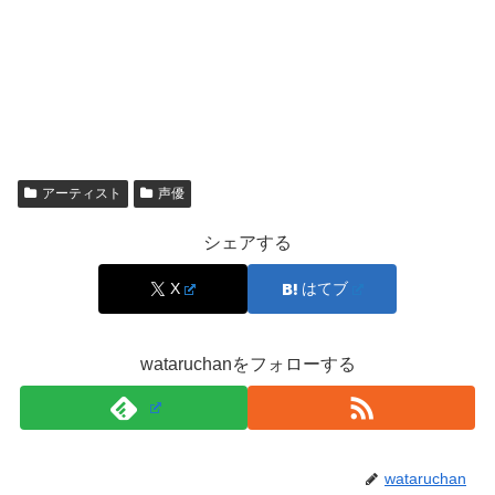
いうことですよね。
現にツイッターを覗くと、
アーティスト
声優
シェアする
X
はてブ
引用元：https://twitter.com/dia_dyna_hell/status/1293914723428134920
wataruchanをフォローする
wataruchan