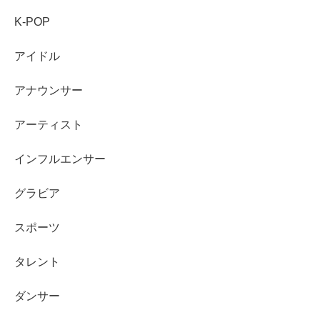
K-POP
アイドル
アナウンサー
アーティスト
インフルエンサー
引用元：https://twitter.com/KingofDT_0721/status/1507572534438289417
グラビア
スポーツ
タレント
ダンサー