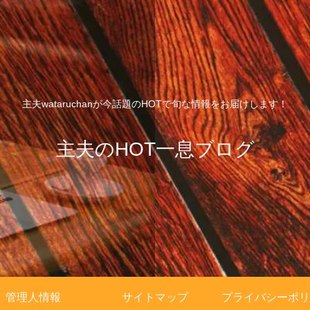
主夫wataruchanが今話題のHOTで旬な情報をお届けします！
主夫のHOT一息ブログ
管理人情報
サイトマップ
プライバシーポリ