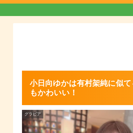
小日向ゆかは有村架純に似て
もかわいい！
グラビア