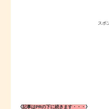
スポ
《
記事はPRの下に続きます・・・
》