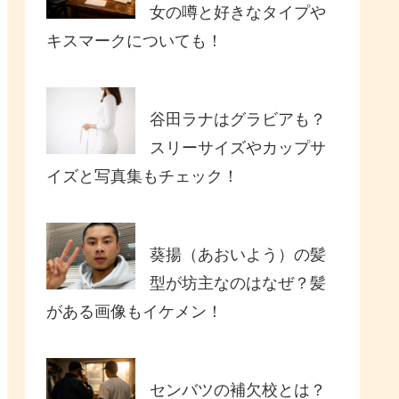
女の噂と好きなタイプや
キスマークについても！
谷田ラナはグラビアも？
スリーサイズやカップサ
イズと写真集もチェック！
葵揚（あおいよう）の髪
型が坊主なのはなぜ？髪
がある画像もイケメン！
センバツの補欠校とは？