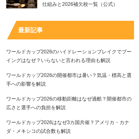
仕組みと2026補欠校一覧（公式）
最新記事
はろーあにーの水着画像がやばい！
ワールドカップ2026のハイドレーションブレイクでブー
イングはなぜ？いらないと言われる理由も解説
ぱっと見でもグラマラスだと分かるような圧巻のスタイル
ワールドカップ2026の開催都市は暑い？気温・標高と選
で、スリーサイズやカップサイズも申し分のない”はろー
手への影響を解説
あにー”さんですので、
ワールドカップ2026の移動距離はなぜ過酷？開催都市の
水着画像
についても気になるところですよね！
広さと選手への負担を解説
ワールドカップ2026はなぜ3カ国共催？アメリカ・カナ
ダ・メキシコの試合数も解説
”プリンセス”キャラでファッションも独特なはろーあにー