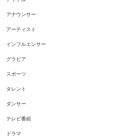
しかし、水着画像はGoogleの規定に引っかかる可能性が
アナウンサー
あるため、残念ながらここでは掲載できませんので、
アーティスト
ここでは
はろーあにーさんの水着画像のURL
を載せてお
きますね！
インフルエンサー
グラビア
https://www.instagram.com/p/CiFMlf5p7L9/
スポーツ
https://www.instagram.com/p/CheLtQzrY5A/
タレント
いや～、
「グラマラス！」の一言
ですね。
ダンサー
本当に素人とは思えないほどのスタイルで、今すぐにでも
テレビ番組
写真集とか出しても売れそうな予感さえします。
ドラマ