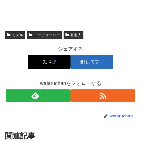
また、『ブレイキングダウン7』のオーディションではフ
ァッション的にもそこまで感じませんでしたが、
はろーあにーさんは可愛い顔立ちだけではなく、
スタイル
モデル
ユーチューバー
有名人
もまた抜群
なんです！
シェアする
X
はてブ
wataruchanをフォローする
wataruchan
関連記事