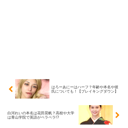
はろーあにーは何カップ？
”リアルバービー”人形のようなルックスで、スタイルも抜
群という”はろーあにー”さんですので、
はろーあにーはハーフ？年齢や本名や彼
気になるのが
スリーサイズやカップサイズ
についてです
氏についても！【ブレイキングダウン】
が、
はろーあにーさんは事務所にも所属されていないようです
白河れいの本名は花田晃帆？高校や大学
は青山学院で英語がペラペラ!?
し、グラビアなどの経歴もないようで、