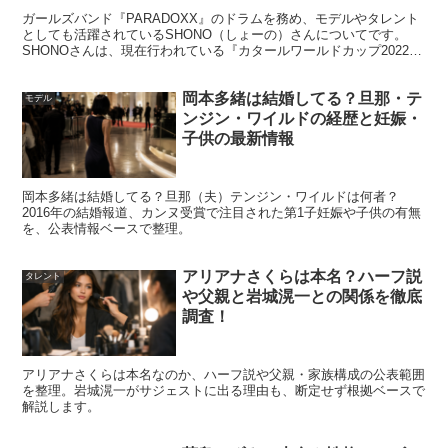
『ブレイキングダウン7』関係なしに今後はモデルなどに
ガールズバンド『PARADOXX』のドラムを務め、モデルやタレント
お仕事のオファーが殺到しそうですよね！
としても活躍されているSHONO（しょーの）さんについてです。
SHONOさんは、現在行われている『カタールワールドカップ2022』
にて、FIFAの国際映像に映り込んだことで...
これまでに表に出てこなかったのが不思議なくらいです。
岡本多緒は結婚してる？旦那・テ
モデル
ンジン・ワイルドの経歴と妊娠・
子供の最新情報
岡本多緒は結婚してる？旦那（夫）テンジン・ワイルドは何者？
※はろーあにーさんの、ハーフ説や年齢や本名などの経歴
2016年の結婚報道、カンヌ受賞で注目された第1子妊娠や子供の有無
を、公表情報ベースで整理。
プロフィールなどについても気になる方はこちらもチェッ
ク↓↓
アリアナさくらは本名？ハーフ説
タレント
や父親と岩城滉一との関係を徹底
調査！
はろーあにーはハーフ？年齢や本名や彼氏につい
ても！【ブレイキングダウン】
『ブレイキングダウン7』のオーディションに出演された
ことでも話題の”はろーあにー”さんについてです。 独特な
アリアナさくらは本名なのか、ハーフ説や父親・家族構成の公表範囲
喋り方の”プリンセス”キャラが印象的で、 オーディション
では宮里かおりさんとの乱闘で本戦への出場も決定した”は
を整理。岩城滉一がサジェストに出る理由も、断定せず根拠ベースで
ろーあにー”さんですが...
解説します。
life-long-friend-ship.net
2023.01.07