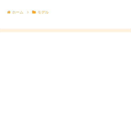
残念ながら公表はされていない
ようなので、
画像を観なが
ホーム
モデル
ら推測
してみました。
まず、
カップサイズが分かりやすそうな画像
を見てみる
と、