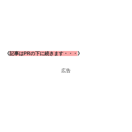
《
記事はPRの下に続きます・・・
》
広告