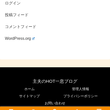
ここまでご覧くださりありがとうございます。
ログイン
投稿フィード
コメントフィード
『ブレイキングダウン7』では本戦への出場も決定したこ
とでも注目を集める”
はろーあにー
”さんの、
WordPress.org
可愛くて抜群のスタイルが際立つ画像や、カップサイズや
スリーサイズについてや、水着画像
などについてまとめさ
せていただきました。
主夫のHOT一息ブログ
ホーム
管理人情報
いや～、本当に
可愛いハーフ顔でスタイルも抜群なはろー
サイトマップ
プライバシーポリシー
あにーさんでしたが、SNSでもすでに「可愛い」と話題
お問い合わせ
になってましたね！