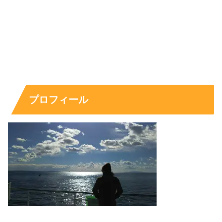
出典元：https://www.instagram.com/p/ClqcQstJYCz/
プロフィール
おー
グラマラス
。
かなり大きいですよね。
E～Fカップ
ぱっと見でも”
”くらいはありそうです。