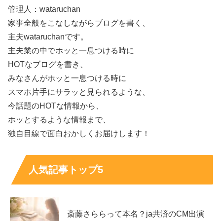
管理人：wataruchan
家事全般をこなしながらブログを書く、
また、
ウエストに関してはかなり細いのに対し、割と筋肉
主夫wataruchanです。
質
であることからも、
主夫業の中でホッと一息つける時に
HOTなブログを書き、
B88/W60/H85
スリーサイズに関しては、
といったとこ
みなさんがホッと一息つける時に
ろでしょうか。
スマホ片手にサラッと見られるような、
今話題のHOTな情報から、
ホッとするような情報まで、
独自目線で面白おかしくお届けします！
はろーあにーさんのこのスリーサイズやカップサイズの抜
群のスタイルでしたら、モデルとしてはもちろん、
人気記事トップ5
グラビアやラウンドガールなどでも活躍出来そう
ですよ
ね！
斎藤さららって本名？ja共済のCM出演