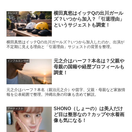
横田真悠はイッテQの出川ガール
タレント
ズ？いつから加入？「引退理由」
というサジェストも調査！
出典元：https://www.instagram.com/p/ChcFI0iJWSC/
横田真悠はイッテQの出川ガールズ？いつから加入したのか、出演が
不定期に見える理由と「引退理由」サジェストの背景を整理。
ただただ細身でモデル体型というわけではなく
、腕回りや
元之介はハーフ？本名は？父親や
インフルエンサー
母親の国籍や経歴プロフィールも
足回りもほどよく筋肉質で、アスリートやハリウッド女優
調査！
のようなスタイル
ですよね！
元之介はハーフ？本名（親泊元之介）や苗字、父親・母親など家族情
報を公表範囲で整理。沖縄出身の印象も含めて解説。
SHONO（しょーの）は美人だけ
経歴的にはちょこっとブランドのモデルなどもされていた
アーティスト
ど目は整形なの？カップや水着画
ようですが、
像も気になる！