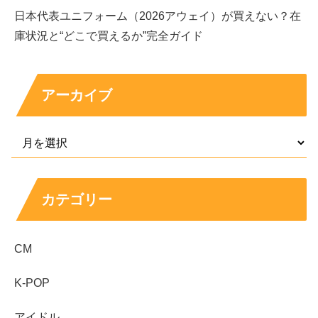
さんですので、さすがに水着画像はないかなぁ？と、
日本代表ユニフォーム（2026アウェイ）が買えない？在
庫状況と“どこで買えるか”完全ガイド
諦め半分でインスタグラムを覗いてみると、
アーカイブ
なんと！
カテゴリー
水着画像がある
ではありませんか！
CM
しかも何枚も
！
K-POP
アイドル