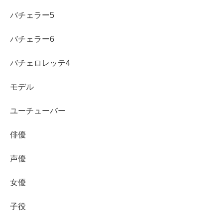
バチェラー5
はろーあにーさんの水着画像にはハッシュタグに”由比ガ
バチェラー6
浜”とあるものもあるので、
バチェロレッテ4
2023年の夏は神奈川県は鎌倉の”由比ガ浜”に行けば、はろ
モデル
ーあにーさんの生水着姿が拝めるかもしれませんね～！
ユーチューバー
俳優
スポンサーリンク
声優
女優
子役