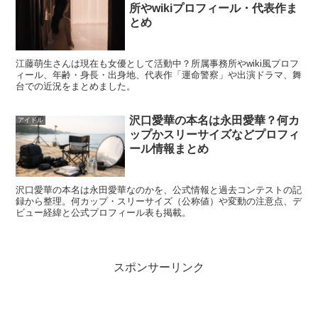
所やwikiプロフィール・代表作ま
この章では、真剣佑さんの名前が挙がりやすい理由を整理
とめ
し、交際説としてどこまで言えるのかを冷静に見ていきま
す。ポイントは、
接点があった＝交際
ではない、という線
江藤萌生さんは現在も女優として活動中？所属事務所やwiki風プロフ
引きです。
ィール、年齢・身長・出身地、代表作「運命警察」や出演ドラマ、舞
台での近況をまとめました。
真剣佑さんの名前が出る理由｜映画での接点が
沢口愛華の本名は永田愛華？何カ
アイドル
「噂」に変わりやすい
ップかスリーサイズなどプロフィ
ール情報まとめ
久保田紗友さんと新田真剣佑さんは、映画『サヨナラまで
沢口愛華の本名は永田愛華なのかを、公式情報と過去コンテストの記
の30分』の文脈で名前が並びやすく、そこから「関係が
録から整理。何カップ・スリーサイズ（公称値）や変動の注意点、デ
ビュー経緯と公式プロフィール表も掲載。
あるのでは」と連想が広がりやすいタイプです。作品では
久保田紗友さんがヒロインとして注目され、主演級のキャ
ストと同時に紹介される機会が増えます。
スポンサーリンク
そうすると、検索上は「名前が一緒に出てくる＝付き合っ