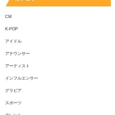
す。
CM
Q：真剣佑さんとの関係は？
A：作品の文脈で名前が並びやすく、噂が出やすいタイプ
K-POP
ですが、交際を確定できる材料があるかどうかは別問題で
す。
共演＝交際
と短絡しないことが大切です。
アイドル
アナウンサー
Q：テラスハウス出演は本当？
A：久保田紗友さんが出演者として確認できる状況ではな
アーティスト
く、似ていると言われた別の人物との混同がきっかけにな
った可能性があります。
インフルエンサー
スポンサーリンク
グラビア
スポーツ