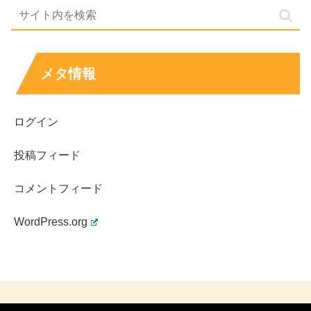
ま定着してしまうことがあります。確かな情報を軸にしつ
つ、気になる点は「発表の有無」と「裏付けの強さ」を確
認して整理すると、久保田紗友さんの活動もより気持ちよ
く追いやすくなります。
メタ情報
あわせて読みたい↓↓
ログイン
投稿フィード
茅島みずきの本名や性格は？ゴルフの実績と出演
コメントフィード
ドラマ代表作まとめ
茅島みずきは本名なのかを公表情報ベースで整理。性格や
プロフィール、幼少期からのゴルフ実績・エピソード、出
演ドラマと代表作までまとめて紹介します。
WordPress.org
life-long-friend-ship.net
2021.03.09