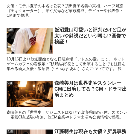
女優・モデル夏子の本名は公表？須田夏子名義の真相、ハーフ疑惑
（実はクォーター）、弟や父母など家族構成、デビューや代表作・
CMまで整理。
飯沼愛は可愛いと評判だけど足が
女優
太いや斜視だという噂も!?画像で
検証！
10月16日より放送開始となる日曜劇場『アトムの童』にて、 ネット
ゲームカフェの看板娘・”杉野結衣”役として出演することでも注目を
集める新人女優・飯沼愛（いいぬま あい）さんについてです。 飯沼
愛さんと言えば、2021年に放送されたオーディ...
元彼は真剣佑？噂の出どころと「共演から
森崎美月は世界史やスタンレー
広がる誤解」
CM
CMに出演してる？CM・ドラマ出
演まとめ
「元彼が真剣佑」という噂はインパクトが強く、検索され
森崎美月の「世界史」サジェストはなぜ？出演番組の正体、スタンレ
やすい話題です。ただ、噂が強いほど“きっかけ”が単純な
ー電気CM出演の有無、他CM企業やドラマ出演も公表情報で整理。
こともあります。
江藤萌生は現在も女優？所属事務
女優