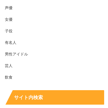
声優
久保田紗友さんは、結婚を公表したと断定できる情
報は見当たりにくい状況です
女優
彼氏の存在は外部から確定しにくく、噂はあっても
子役
断定材料がないケースが多いです
真剣佑さんの名前が出るのは作品の接点から広がり
有名人
やすい構造が背景にあります
熱愛の確度は「写真」「コメント」「継続性」で見
男性アイドル
分けると混乱しにくいです
芸人
テラスハウス出演は混同が原因になりやすく、久保
田紗友さん本人の出演歴としては確認しづらいです
飲食
噂は事実と混ぜず、公式情報を軸に整理すると安心
して追えます
サイト内検索
恋愛系の話題は、情報が速く広がる一方で、根拠が弱いま