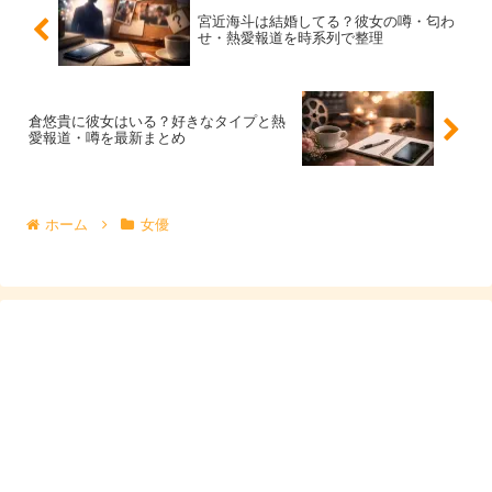
宮近海斗は結婚してる？彼女の噂・匂わ
せ・熱愛報道を時系列で整理
恋愛の話題は“断定”が一番拡散されますが、断定が速いほ
ど根拠が薄いこともあります。見かけたときは、
確定と言
える要素
があるかを確認してから受け止めると安心です。
倉悠貴に彼女はいる？好きなタイプと熱
愛報道・噂を最新まとめ
噂を読む側の注意点｜本人のイメージを守る受け
止め方
ホーム
女優
恋愛の噂は、当人の活動や評価にも影響しやすいテーマで
す。根拠が弱い情報を「事実」として扱ってしまうと、本
人にもファンにも不要な摩擦が生まれます。
気になる気持ちがあっても、確証のない段階では「噂とし
て出ているらしい」までに留めるのが無難です。