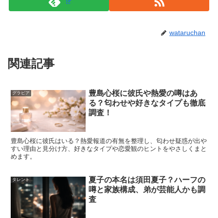
推測は“盛り上がり”は強いのに、裏取りができないことが
wataruchan
多いので、結論に直結させないのがポイントです。判断に
迷ったときは、
発信者が誰か
と、根拠が何かをセットで確
関連記事
認しましょう。
豊島心桜に彼氏や熱愛の噂はあ
スポンサーリンク
グラビア
る？匂わせや好きなタイプも徹底
調査！
豊島心桜に彼氏はいる？熱愛報道の有無を整理し、匂わせ疑惑が出や
すい理由と見分け方、好きなタイプや恋愛観のヒントをやさしくまと
めます。
夏子の本名は須田夏子？ハーフの
タレント
噂と家族構成、弟が芸能人かも調
査