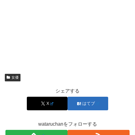
い場合が多いです。
特に、女優の場合は作品の宣伝で距離が近く見える機会が
増えるため、そこから
交際に結び付ける噂
が生まれやすく
なります。現状は「確定的な熱愛報道が継続して出てい
る」と言い切れる状況ではない、と整理しておくのが自然
です。
噂を見るときのコツ｜「事実」「報道」「推測」
女優
を混ぜない
シェアする
恋愛の噂で疲れないためには、情報を三段階に分けるのが
X
はてブ
有効です。ひとつ目は事実（本人や所属が正式に出した情
報）。ふたつ目は報道（媒体名が明確で、内容が検証可能
wataruchanをフォローする
な記事）。みっつ目は推測（SNSの憶測、切り抜き、偶
然の一致など）です。