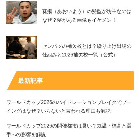
前提」で考えず、
出演者名が公式に出ているか
から確認す
葵揚（あおいよう）の髪型が坊主なのは
ると、早く結論にたどり着けます。
なぜ？髪がある画像もイケメン！
混同された理由｜奥山春花さんに似ていると言わ
れたことがきっかけ
センバツの補欠校とは？繰り上げ出場の
仕組みと2026補欠校一覧（公式）
テラスハウスの東京編に出演していた女優の奥山春花さん
が、久保田紗友さんに似ていると言われ、そこから「もし
かして同一人物？」「久保田紗友が出てた？」と誤解が広
最新記事
がった流れが考えられます。
ワールドカップ2026のハイドレーションブレイクでブー
顔立ちの印象が近い、髪型や雰囲気が重なるタイミングが
イングはなぜ？いらないと言われる理由も解説
あった、出演作のイメージが混ざったなど、いくつかの要
素が重なると混同は起きやすいです。こういうケースで
ワールドカップ2026の開催都市は暑い？気温・標高と選
は、名前だけで追うと迷子になります。
手への影響を解説