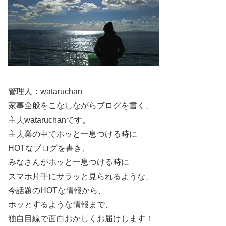
管理人：wataruchan
テラスハウス出演は本当？混同されやすい
家事全般をこなしながらブログを書く、
理由と答え
主夫wataruchanです。
主夫業の中でホッと一息つける時に
HOTなブログを書き、
「久保田紗友さんがテラスハウスに出ていた」という疑問
みなさんがホッと一息つける時に
は、検索候補に出てくることで一気に気になりやすい話題
スマホ片手にサラッと見られるような、
です。ただ、これは“番組の出演者”と“似ていると言われる
今話題のHOTな情報から、
人物”が混同されて広がる典型例に近いです。
ホッとするような情報まで、
独自目線で面白おかしくお届けします！
この章では、テラスハウス出演の真偽と、なぜ混同が起き