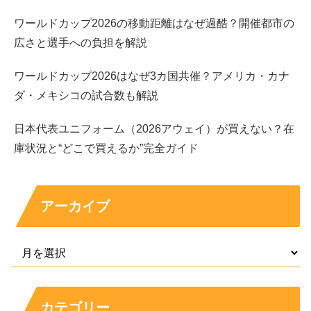
確認するなら、
番組の出演者として発表された氏名
と、本
ワールドカップ2026の移動距離はなぜ過酷？開催都市の
人の出演歴を照らし合わせるのが確実です。
広さと選手への負担を解説
ワールドカップ2026はなぜ3カ国共催？アメリカ・カナ
Q&A｜結婚や彼氏の情報を安全に追う方法は？
ダ・メキシコの試合数も解説
Q：久保田紗友さんは結婚しているのですか？
日本代表ユニフォーム（2026アウェイ）が買えない？在
A：結婚を公表したと断定できる情報は見当たりにくい状
庫状況と“どこで買えるか”完全ガイド
況です。結婚の有無を判断するときは、本人の報告や所属
先の公式情報など「発表」として成立している情報がある
かを確認すると安心です。
アーカイブ
Q：彼氏や元彼の噂はどこまで信じていい？
A：写真、当事者コメント、継続的な報道など、裏付けの
強い材料がそろうまでは断定しないのが安全です。共演や
雰囲気だけで広がる噂は、推測の要素が大きくなりがちで
カテゴリー