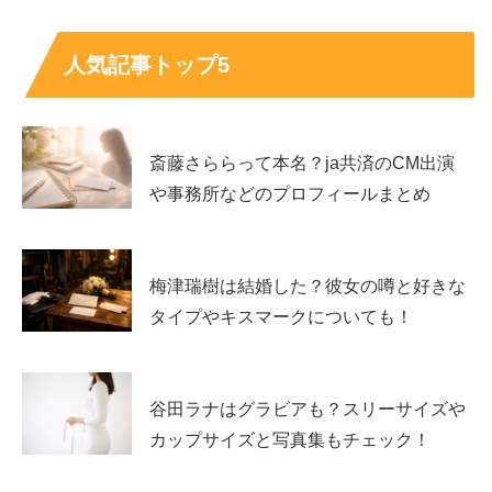
たのかを整理します。結論はシンプルで、
別の人物
が関係
しています。
人気記事トップ5
久保田紗友さんはテラスハウスに出演してた？結
論は「出演歴は確認できない」
斎藤さららって本名？ja共済のCM出演
や事務所などのプロフィールまとめ
テラスハウスの出演者は、シリーズごとにキャストとして
発表され、出演者の情報もまとまって残っています。その
梅津瑞樹は結婚した？彼女の噂と好きな
中で「久保田紗友」という名前で出演者として確認できる
タイプやキスマークについても！
情報は見当たりにくく、少なくとも「久保田紗友さんがテ
ラスハウスに出演していた」と断定する材料はありませ
ん。
谷田ラナはグラビアも？スリーサイズや
カップサイズと写真集もチェック！
検索で出てくるのは、後述する“似ている説”による混同が
原因になっていることが多いです。まずは「出演していた