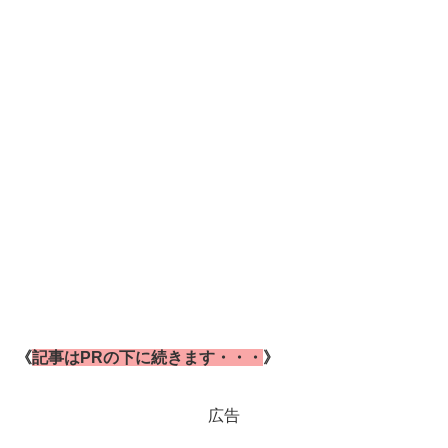
《
記事はPRの下に続きます・・・
》
広告