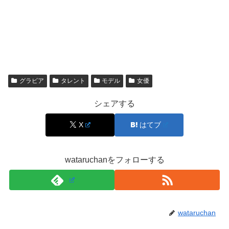
ながるケースも珍しくありません。とはいえ、
旦那がいる
という確かな情報は確認されていません
。作品内での印象
や共演者との仲の良さは、あくまで女優としての表現や現
場での関係性です。
グラビア
タレント
モデル
女優
工藤美桜さん本人から結婚に関する発表がない限り、旦那
や結婚相手については噂の範囲で見るのが自然です。
シェアする
X
はてブ
結婚していると思われやすい背景
wataruchanをフォローする
工藤美桜さんが結婚していると思われやすい背景には、年
齢や出演作品での印象も関係していそうです。1999年生
まれの工藤美桜さんは、特撮作品で知られる一方、近年は
医療ドラマ、恋愛ドラマ、サスペンス作品など幅広いジャ
wataruchan
ンルに出演しています。