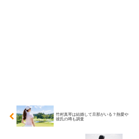
そのため、
現在のところ、工藤美桜さんに熱愛彼氏がいる
と断定できる情報はありません
。ただし、人気女優として
注目されているため、恋愛に関する関心は高く、ネット上
では彼氏の噂が出ることがあります。
芸能人の場合、共演者との距離感やイベントでのやり取
り、作品内での相性がそのまま熱愛の噂につながることも
あります。工藤美桜さんも演技が自然で、相手役との雰囲
気がよく見えるため、視聴者の想像が広がりやすい存在で
す。
彼氏の噂は共演者から出た？
竹村真琴は結婚して旦那がいる？熱愛や
彼氏の噂も調査
工藤美桜さんの彼氏の噂は、主に共演者との関係から広が
ったものが多いようです。特撮作品やドラマでは撮影期間