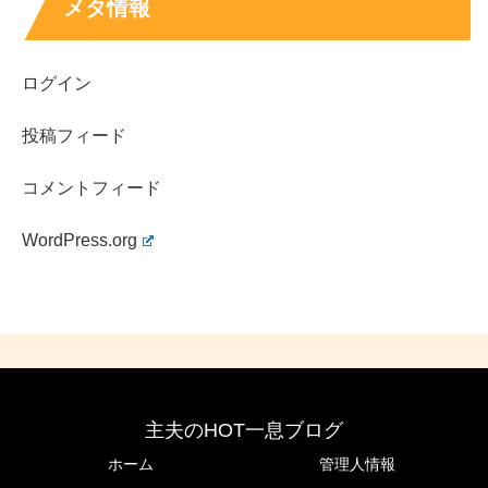
メタ情報
出
MER、院内警察、マウンテンドクター、コールミー・バイ・ノー
演
ネーム、悪いのはあなたです
作
ログイン
スポンサーリンク
投稿フィード
コメントフィード
WordPress.org
主夫のHOT一息ブログ
ホーム
管理人情報