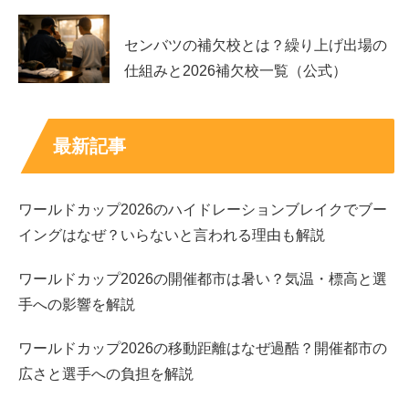
りわかります
。
センバツの補欠校とは？繰り上げ出場の
仕組みと2026補欠校一覧（公式）
デビューのきっかけと活動の始まり
工藤美桜さんは、モデル活動をきっかけに芸能活動を始め
最新記事
た人物として知られています。若い頃から表に立つ仕事を
経験し、その後、女優としてドラマや映画へ活動の場を広
ワールドカップ2026のハイドレーションブレイクでブー
げていきました。
イングはなぜ？いらないと言われる理由も解説
2015年から2016年にかけて放送された「仮面ライダーゴ
ワールドカップ2026の開催都市は暑い？気温・標高と選
ースト」では深海カノン役を演じ、女優としての存在感を
手への影響を解説
高めました。
ワールドカップ2026の移動距離はなぜ過酷？開催都市の
特撮作品は子どもから大人まで幅広い世代に届くため、若
広さと選手への負担を解説
手俳優にとって大きな転機になりやすい作品です。