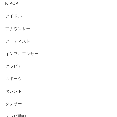
K-POP
その後も「TOKYO MER〜走る緊急救命室〜」シリーズ、
「院内警察」「マウンテンドクター」など、話題作への出
アイドル
演が続いています。
アナウンサー
近年は主演作も増えており、女優としてのステップアップ
アーティスト
が感じられます。
特撮ヒロインから幅広い作品で活躍する
女優へ進んでいる
ところが、工藤美桜さんの経歴を見るう
インフルエンサー
えで大きなポイントです。
グラビア
可愛らしい役だけでなく、シリアスな役や芯のある役も演
スポーツ
じられるため、今後もさまざまなジャンルでの活躍が期待
されます。
タレント
ダンサー
プロフィールと主な出演歴を表で確認
テレビ番組