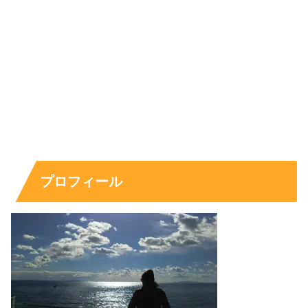
好きなタイプや恋愛観も気になる
工藤美桜さんの好きなタイプについては、インタビューで
「仕事を大切にする人」に惹かれることを語っています。
自分自身も仕事が好きだからこそ、相手にも自分の人生を
しっかり歩んでいてほしいという考えがあるようです。
恋愛だけに寄りかかる関係ではなく、
お互いの毎日が前向
プロフィール
きになる関係
を理想としている印象です。この恋愛観から
見ると、工藤美桜さんは優しさだけでなく、目標に向かっ
て頑張る姿勢や責任感を大切にするタイプなのかもしれま
せん。
女優として多忙な日々を過ごしているからこそ、相手にも
仕事への理解や自立した価値観を求める部分がありそうで