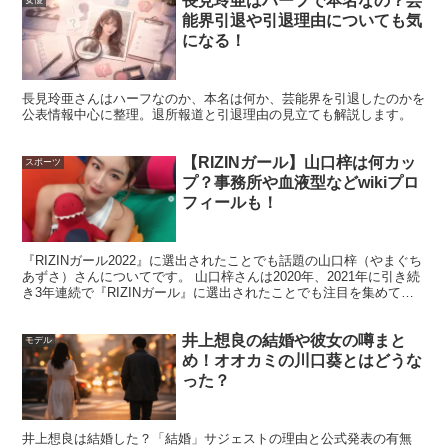
長見玲亜はハーフで本名なの？芸
能界引退や引退理由についても気
になる！
長見玲亜さんはハーフなのか、本名は何か、芸能界を引退したのかを
公表情報中心に整理。退所報道と引退理由の見立ても解説します。
【RIZINガール】山口梓は何カッ
スポーツ
プ？事務所や血液型などwikiプロ
フィールも！
『RIZINガール2022』に選出されたことでも話題の山口梓（やまぐち
あずさ）さんについてです。 山口梓さんは2020年、2021年に引き続
き3年連続で『RIZINガール』に選出されたことでも注目を集めてい
ますよね！ ※追記9/25 『R...
井上想良の結婚や彼女の噂まと
モデル
め！オオカミの川口葵とはどうな
った？
工藤美桜の熱愛彼氏と好きなタイプは？
井上想良は結婚した？「結婚」サジェストの理由と公式発表の有無