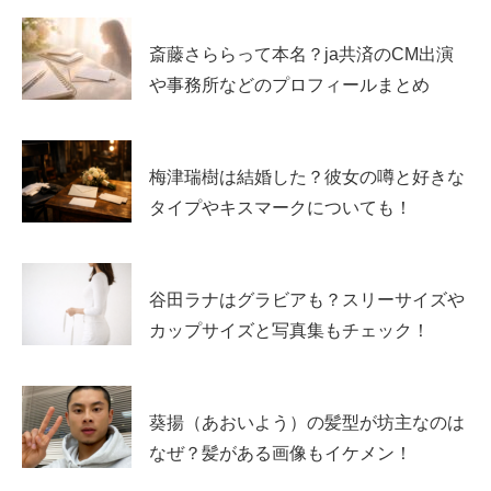
斎藤さららって本名？ja共済のCM出演
や事務所などのプロフィールまとめ
梅津瑞樹は結婚した？彼女の噂と好きな
工藤美桜の経歴プロフィールも紹介
タイプやキスマークについても！
結婚や熱愛が気になる工藤美桜さんですが、女優としてど
のような経歴を歩んできたのかも注目したいところです。
谷田ラナはグラビアも？スリーサイズや
工藤美桜さんは、モデル活動を経て女優としての出演を増
カップサイズと写真集もチェック！
やし、特撮作品をきっかけに幅広い層へ知られるようにな
りました。
葵揚（あおいよう）の髪型が坊主なのは
現在はドラマ、映画、配信作品、モデル業まで活動の幅を
なぜ？髪がある画像もイケメン！
広げています。
経歴を知ると、女優としての成長ぶりがよ