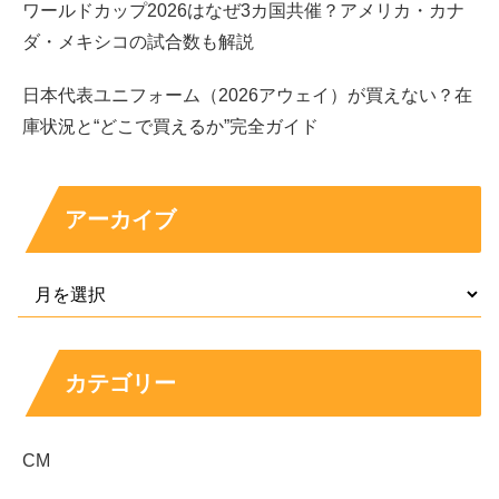
ワールドカップ2026はなぜ3カ国共催？アメリカ・カナ
工藤美桜さんもこの出演を通して、名前を知った人が増え
ダ・メキシコの試合数も解説
たはずです。
モデルとしての見せ方と、女優としての表現
日本代表ユニフォーム（2026アウェイ）が買えない？在
力をあわせ持っていること
が、工藤美桜さんの大きな魅力
庫状況と“どこで買えるか”完全ガイド
です。
透明感のあるビジュアルに加え、役によって印象を変えら
アーカイブ
れる点も支持されています。
女優として注目された出演作品
工藤美桜さんの知名度をさらに高めた作品として、「魔進
カテゴリー
戦隊キラメイジャー」があります。工藤美桜さんはキラメ
イピンクの大治小夜役を演じ、明るさと華やかさのある存
CM
在感で注目を集めました。