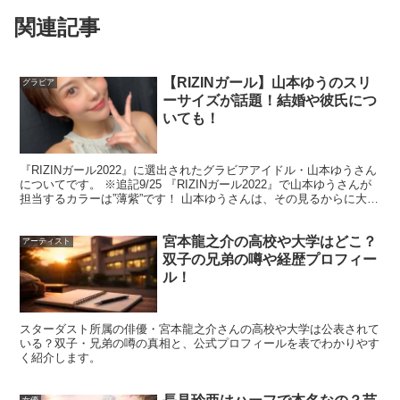
関連記事
大人の女性としての役柄が増えるほど、視聴者が私生活の
恋愛や結婚を連想することもあります。また、人気女優は
【RIZINガール】山本ゆうのスリ
グラビア
少しの発言や共演だけでも話題になりやすく、結婚の予定
ーサイズが話題！結婚や彼氏につ
がなくても関連ワードが出ることがあります。
いても！
大切なのは、
役柄の印象と本人の結婚状況は別だという点
『RIZINガール2022』に選出されたグラビアアイドル・山本ゆうさん
についてです。 ※追記9/25 『RIZINガール2022』で山本ゆうさんが
です。工藤美桜さんについては、結婚発表や旦那の存在を
担当するカラーは”薄紫”です！ 山本ゆうさんは、その見るからに大き
いお胸を武器に写真集や雑誌の...
示す公的な情報は見当たらないため、現時点では独身と見
られています。
宮本龍之介の高校や大学はどこ？
アーティスト
双子の兄弟の噂や経歴プロフィー
ル！
スポンサーリンク
スターダスト所属の俳優・宮本龍之介さんの高校や大学は公表されて
いる？双子・兄弟の噂の真相と、公式プロフィールを表でわかりやす
く紹介します。
女優