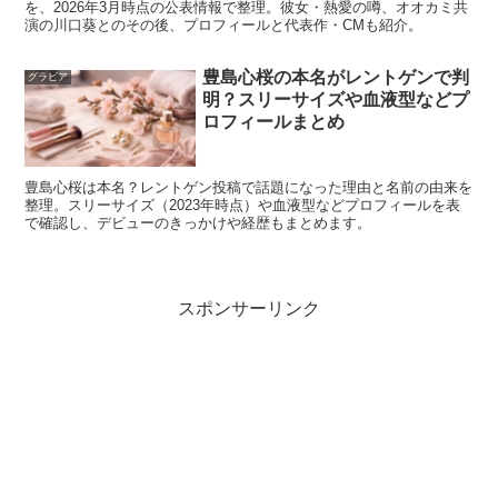
を、2026年3月時点の公表情報で整理。彼女・熱愛の噂、オオカミ共
工藤美桜さんが結婚していないとなると、次に気になるの
演の川口葵とのその後、プロフィールと代表作・CMも紹介。
は熱愛報道や彼氏の存在です。女優として多くの作品に出
豊島心桜の本名がレントゲンで判
演しているため、共演者との関係が話題になることもあり
グラビア
明？スリーサイズや血液型などプ
ます。また、本人が語った好きなタイプや恋愛観から、ど
ロフィールまとめ
んな男性に惹かれるのかも気になりますよね。
豊島心桜は本名？レントゲン投稿で話題になった理由と名前の由来を
ここでは、
工藤美桜さんの熱愛彼氏の噂と好きなタイプ
に
整理。スリーサイズ（2023年時点）や血液型などプロフィールを表
で確認し、デビューのきっかけや経歴もまとめます。
ついて見ていきます。
工藤美桜に熱愛報道はあった？
スポンサーリンク
工藤美桜さんの熱愛については、これまでに大きく報じら
れた確定的な交際報道は確認されていません。週刊誌など
で交際相手としてはっきり名前が出た人物や、本人が交際
を公表した相手も見当たりません。