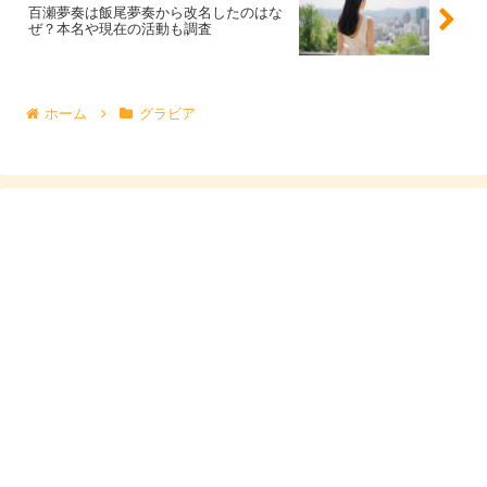
百瀬夢奏は飯尾夢奏から改名したのはな
が長く、出演者同士のチーム感も強くなります。
ぜ？本名や現在の活動も調査
作品内で息の合った演技を見せたり、イベントで仲の良い
ホーム
グラビア
やり取りがあったりすると、ファンの間で「付き合ってい
るのでは」と話題になることがあります。
ただ、
共演したことと交際していることは同じではありま
せん
。工藤美桜さんに関しても、共演者との噂はあるもの
の、交際を裏付ける確かな報道は確認されていません。
むしろ、相手役との関係性を自然に見せられる演技力があ
るからこそ、恋愛の噂につながりやすいともいえます。
熱愛や彼氏については、本人の発言や信頼できる発表がな
い限り、決めつけずに受け止めるのがよさそうです。