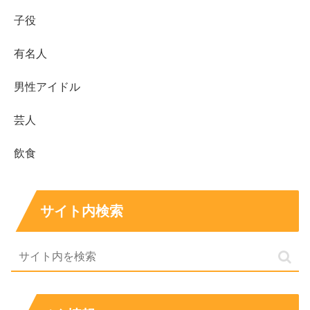
日
子役
出
身
東京都
有名人
地
血
男性アイドル
液
A型
型
芸人
身
166cm
長
飲食
趣
音楽鑑賞、美術館巡り、散歩、フィルムカメラ
味
所
サイト内検索
属
事
プラチナムプロダクション
務
所
主
な
仮面ライダーゴースト、魔進戦隊キラメイジャー、TOKYO