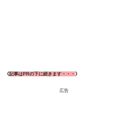
《
記事はPRの下に続きます・・・
》
広告