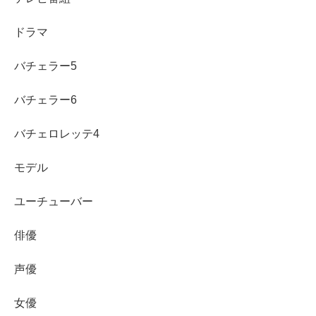
工藤美桜さんの基本プロフィールを見ると、東京都出身
ドラマ
で、身長は166cm。趣味には音楽鑑賞、美術館巡り、散
歩、フィルムカメラなどが挙げられています。落ち着いた
バチェラー5
趣味が多く、透明感のある雰囲気にもつながっているよう
に感じられます。
バチェラー6
所属事務所はプラチナムプロダクションで、女優、モデ
バチェロレッテ4
ル、タレントとして活動しています。
工藤美桜さんは映像
モデル
作品だけでなく、モデルとしての魅力も持つマルチな存在
です。
ユーチューバー
名
俳優
工藤美桜
前
声優
生
年
1999年10月8日
月
女優