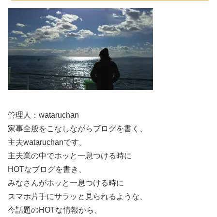
保」を最優先にする姿勢の表れだと考えられます。
ファンとしては感情的になりやすい局面ですが、billlieハ
ルナ本人の回復を第一に、公式の安全対策が進むことを見
守るのが現実的です。
噂と真相の線引き：断定できない情報に注意
管理人：wataruchan
こうした出来事があると、SNSやまとめサイトで「真
家事全般をこなしながらブログを書く、
相」をうたう投稿が増えやすいです。しかし、billlieハル
主夫wataruchanです。
ナに関しては、公式に語られていない部分が多いからこ
主夫業の中でホッと一息つける時に
そ、
推測を事実のように扱わない
ことがとても重要です。
HOTなブログを書き、
みなさんがホッと一息つける時に
犯人像、動機、具体的なやり取り、捜査の結末などは、公
スマホ片手にサラッと見られるような、
式が公表していない限り断定できません。
今話題のHOTな情報から、