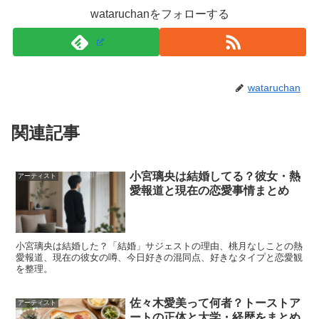
て「一定期間の安定と休息が必要」と説明しています。
wataruchanをフォローする
この流れから分かるのは、活動休止が「軽い体調不良」で
はなく、出来事による精神的負担を丁寧にケアするための
wataruchan
措置だったことです。
関連記事
アイドル活動は人前に出る仕事で、移動や待機も含めて心
身への負荷が大きくなりやすいです。だからこそ、billlie
ハルナのケースでは
回復を最優先にして休止を決めた
と理
小宮璃央は結婚してる？彼女・熱
アーティスト
愛報道と現在の恋愛事情まとめ
解すると、状況がつかみやすくなります。
復帰後はどうなる？チェックしておきたいポイン
小宮璃央は結婚した？「結婚」サジェストの理由、桃月なしことの熱
ト
愛報道、現在の彼女の噂、今日好きの混同点、好きなタイプと恋愛観
を整理。
billlieハルナが活動再開へ向かうとき、ファンが知りたい
佐々木愛美って何者？トーストア
アーティスト
ートの正体と大学・経歴をまとめ