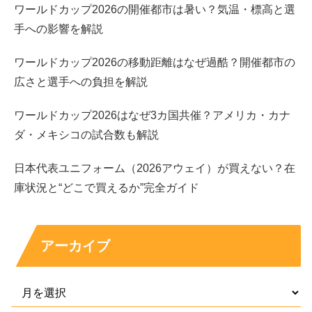
ワールドカップ2026の開催都市は暑い？気温・標高と選
billlieハルナについて「どんな経歴の人？」「日本人メン
手への影響を解説
バーだよね？」と気になってプロフィール検索する人も多
いです。ここでは、デビューまでの流れをざっくり押さえ
ワールドカップ2026の移動距離はなぜ過酷？開催都市の
つつ、最後に公式プロフィールを表でまとめます。
広さと選手への負担を解説
ワールドカップ2026はなぜ3カ国共催？アメリカ・カナ
ポイントは、billlieハルナが
サブダンサー、サブボーカル
ダ・メキシコの試合数も解説
としてグループを支え、若い世代の感性と表現で存在感を
広げてきた点です。
日本代表ユニフォーム（2026アウェイ）が買えない？在
庫状況と“どこで買えるか”完全ガイド
デビューのきっかけ：ダンス経験を軸にBilllieへ
アーカイブ
billlieハルナは、公式プロフィールでも
特技がダンス
と紹
介されており、パフォーマンス面の強みを持つメンバーで
す。一般的にK-POPのデビューまでには、オーディショ
ンや練習生期間を経て歌とダンス、語学、表情づくりなど