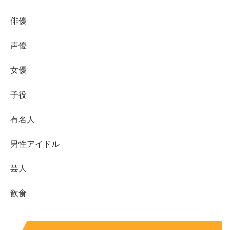
billlieハルナとBilllieが、安心してステージに立てる状況が
俳優
続くことが、ファンにとっても一番大切な土台になりま
す。
声優
女優
billlieハルナの公式プロフィール表
子役
ここでは、billlieハルナの公式プロフィールとして公表さ
有名人
れている情報を表にまとめます。
非公表の項目は「非公
表」
として整理します。
男性アイドル
芸人
項目
内容
活動名
HARUNA
飲食
本名
大里春菜
生年月日
2006年1月30日