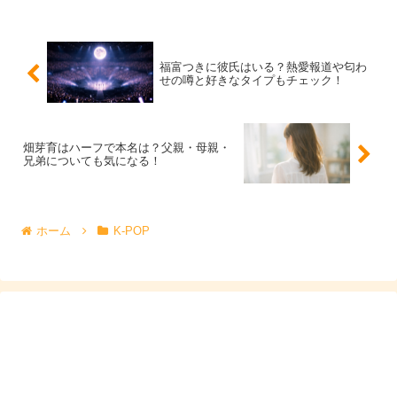
billlieハルナに関する出来事について、公式に説明されて
福富つきに彼氏はいる？熱愛報道や匂わ
いる要点は次の通りです。外部の人物が住居の出入口を
物
せの噂と好きなタイプもチェック！
理的に破損
し、無断で侵入して、本人に危険を及ぼすよう
な脅迫を行ったとされています。
畑芽育はハーフで本名は？父親・母親・
兄弟についても気になる！
つまり、単なる迷惑行為のレベルではなく、
安全を直接脅
かす深刻な侵入トラブル
として扱われています。
ホーム
K-POP
ここで大切なのは、公式発表が「どこまでを事実として公
表しているか」です。誰が、どんな動機で、どこまでの被
害があったのかといった詳細は、当事者の安全や捜査にも
関わるため、公開されないことが多いです。
検索者としては答えが欲しくなりますが、billlieハルナに
関してはまず
侵入と脅迫があったこと
、そしてそれが活動