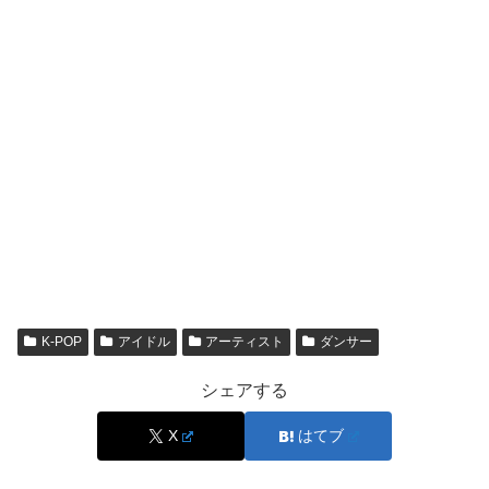
る」事実を押さえるのが最短ルートです。
もちろん、現場での負担は時期によって変わるため、以後
の参加範囲は個別の告知を見ながら把握するのが安心で
す。
billlieハルナの活動休止はいつから？何が理由だ
った？
billlieハルナの活動休止は、住居での深刻な出来事が発生
したことを受けて案内されました。休止の理由は、単にス
K-POP
アイドル
アーティスト
ダンサー
ケジュールの都合ではなく、
心理的な安定と休養が必要な
状態
と判断されたためです。
シェアする
X
はてブ
事務所は出来事の直後に警察へ通報し、居住地を移したう
えで医療機関で精密検査を受けたこと、その診断結果とし