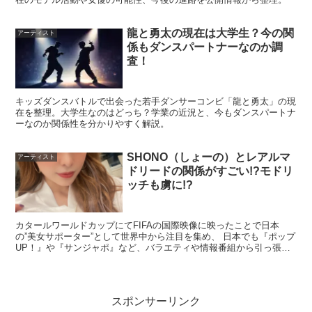
スポンサーリンク
龍と勇太の現在は大学生？今の関
アーティスト
係もダンスパートナーなのか調
査！
キッズダンスバトルで出会った若手ダンサーコンビ「龍と勇太」の現
在を整理。大学生なのはどっち？学業の近況と、今もダンスパートナ
ーなのか関係性を分かりやすく解説。
SHONO（しょーの）とレアルマ
アーティスト
ドリードの関係がすごい!?モドリ
ッチも虜に!?
カタールワールドカップにてFIFAの国際映像に映ったことで日本
の”美女サポーター”として世界中から注目を集め、 日本でも『ポップ
UP！』や『サンジャポ』など、バラエティや情報番組から引っ張り
ダコ状態のSHONO（しょーの）さんですが、 今回...
スポンサーリンク