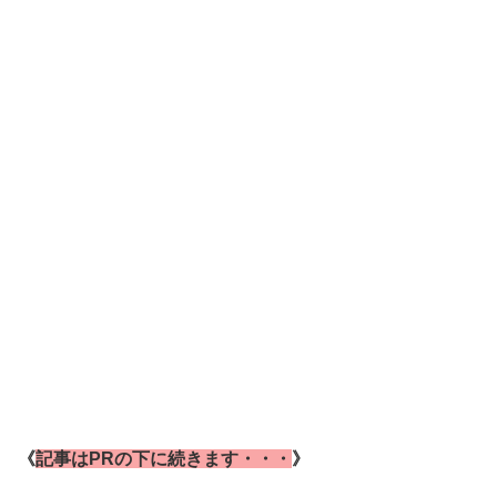
《
記事はPRの下に続きます・・・
》