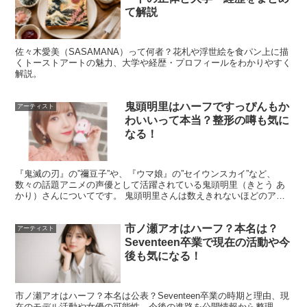
のは「もう完全に通常運転なの？」「イベントやカムバッ
て解説
クに出るの？」という点だと思います。
佐々木愛美（SASAMANA）って何者？花札や浮世絵を食パン上に描
ここで大事なのは、復帰の発表が出たとしても、本人の状
くトーストアートの魅力、大学や経歴・プロフィールをわかりやすく
解説。
態やスケジュールの負荷に応じて、
参加範囲が段階的にな
る可能性
があることです。
鬼頭明里はハーフですっぴんもか
アーティスト
わいいって本当？整形の噂も気に
なる！
確認のコツはシンプルで、公式の告知で「出演メンバー」
や「参加可否」が明記される場合はそれを優先し、明記が
『鬼滅の刃』の”禰豆子”や、『ウマ娘』の”セイウンスカイ”など、
ない場合は過度に断定しないことです。
数々の話題アニメの声優として活躍されている鬼頭明里（きとう あ
かり）さんについてです。 鬼頭明里さんは数えきれないほどのアニ
メの声優を務めていることはもちろんですが、 歌手デビ...
billlieハルナ本人とグループが長く健康に活動を続けるた
市ノ瀬アオはハーフ？本名は？
アーティスト
めにも、
復帰＝常にフル稼働
と決めつけず、「無理のない
Seventeen卒業で現在の活動や今
形で合流していく」という見方を持つと、情報に振り回さ
後も気になる！
れにくくなります。
市ノ瀬アオはハーフ？本名は公表？Seventeen卒業の時期と理由、現
在のモデル活動や女優の可能性、今後の進路を公開情報から整理。