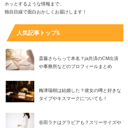
ホッとするような情報まで、
検索者が本当に知りたい答えは、「何が原因で休止し、復
独自目線で面白おかしくお届けします！
帰はどうなったか」という実用的な部分のはずです。つま
り、
真相＝公式が確認している範囲
と捉えるのが安全で
人気記事トップ5
す。
billlieハルナの安全やプライバシーに関わる話題でもある
ため、情報を追うときは「一次情報があるか」「当事者を
斎藤さららって本名？ja共済のCM出演
傷つける内容になっていないか」を意識しておくと、不要
や事務所などのプロフィールまとめ
な誤解を避けられます。
スポンサーリンク
梅津瑞樹は結婚した？彼女の噂と好きな
タイプやキスマークについても！
谷田ラナはグラビアも？スリーサイズや