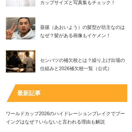
カップサイズと写真集もチェック！
葵揚（あおいよう）の髪型が坊主なのは
なぜ？髪がある画像もイケメン！
センバツの補欠校とは？繰り上げ出場の
仕組みと2026補欠校一覧（公式）
最新記事
billlieハルナのデビューのきっかけや経歴プ
ワールドカップ2026のハイドレーションブレイクでブー
ロフィール
イングはなぜ？いらないと言われる理由も解説