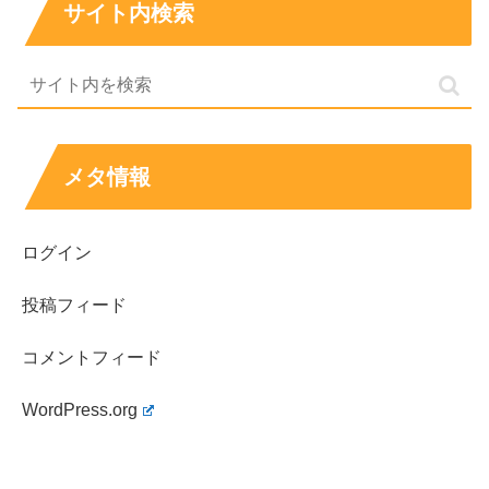
出身
日本、大阪
サイト内検索
身長・体重
165cm・43kg
血液型
非公表
ポジション
サブダンサー、サブボーカル
趣味
ホラー映画を観ること、韓国語の勉強
特技
ダンス
メタ情報
所属事務所
MYSTIC STORY
ログイン
スポンサーリンク
投稿フィード
コメントフィード
WordPress.org