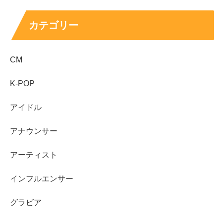
を総合的に磨く道のりがあります。
カテゴリー
billlieハルナも、そうした準備期間を積み重ね、グループ
活動へつながっていったと考えると分かりやすいです。
CM
また、趣味としてホラー映画を観ることや韓国語の勉強が
K-POP
挙げられている点も、日常の積み重ねが活動に活きるタイ
プだと感じさせます。billlieハルナの魅力は、派手に語ら
アイドル
れる逸話よりも、
パフォーマンスの安定感と成長
に表れや
アナウンサー
すいところです。
アーティスト
気になった人は、ダンスのラインや表情の作り方に注目し
て見ると、印象が変わるかもしれません。
インフルエンサー
グラビア
Billlieとしての経歴：デビューとポジションの整
理