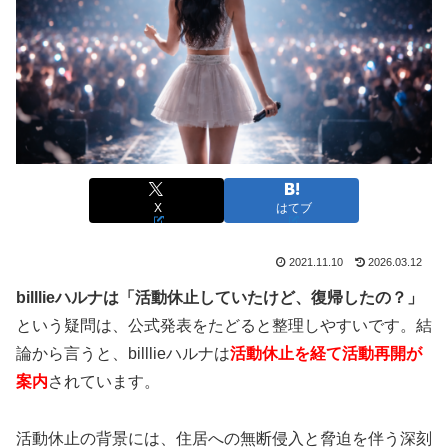
X
はてブ
2021.11.10
2026.03.12
billlieハルナは「活動休止していたけど、復帰したの？」
という疑問は、公式発表をたどると整理しやすいです。結
論から言うと、billlieハルナは
活動休止を経て活動再開が
案内
されています。
活動休止の背景には、住居への無断侵入と脅迫を伴う深刻