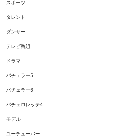
スポーツ
タレント
billlieハルナはBilllieのメンバーとしてデビューし、グルー
プ内ではサブダンサー、サブボーカルとして紹介されてい
ダンサー
ます。ステージではダンスのキレやリズムの取り方が見ど
ころで、歌でも要所を支える役割を担います。
テレビ番組
グループは作品ごとに世界観が変わりやすく、表現の幅が
ドラマ
求められますが、billlieハルナはその変化に合わせて色を
バチェラー5
変えられる点が強みです。
バチェラー6
そして、今回話題になった活動休止と復帰の一連の流れ
は、本人の努力だけでどうにかなる問題ではありません。
バチェロレッテ4
だからこそ、復帰後に注目したいのは「無理をしていない
モデル
か」よりも、
安全が確保された環境で活動できているか
と
いう視点です。
ユーチューバー