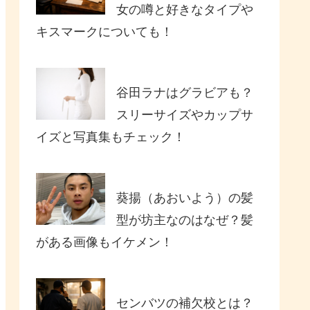
女の噂と好きなタイプや
キスマークについても！
谷田ラナはグラビアも？
スリーサイズやカップサ
イズと写真集もチェック！
葵揚（あおいよう）の髪
型が坊主なのはなぜ？髪
がある画像もイケメン！
センバツの補欠校とは？