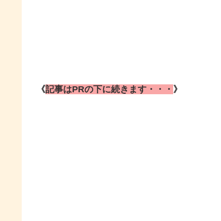
《
記事はPRの下に続きます・・・
》