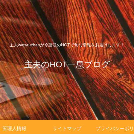
主夫wataruchanが今話題のHOTで旬な情報をお届けします！
主夫のHOT一息ブログ
管理人情報
サイトマップ
プライバシーポリ