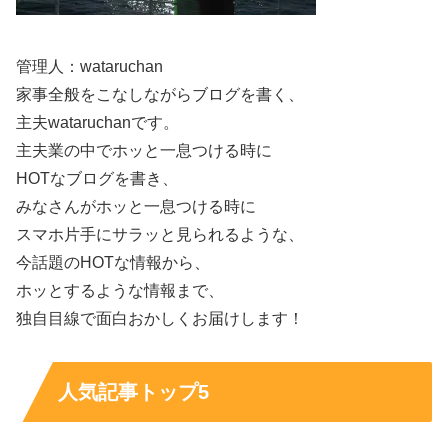
くありません。ここでは
確認できる範囲を丁寧に
まとめま
す。
管理人：wataruchan
家事全般をこなしながらブログを書く、
穂積輝明は結婚している？
主夫wataruchanです。
主夫業の中でホッと一息つける時に
穂積輝明氏の結婚について、配偶者の存在や婚姻の事実を
HOTなブログを書き、
明確に示す公表情報は、確認できる範囲では多くありませ
みなさんがホッと一息つける時に
ん。外部記事や紹介文で「家族」といった表現が登場する
スマホ片手にサラッと見られるような、
ことはありますが、それだけで婚姻状況まで断定するのは
今話題のHOTな情報から、
難しいです。
ホッとするような情報まで、
独自目線で面白おかしくお届けします！
したがって現時点の整理としては、
結婚の有無は公表情報
だけでは確定しにくい
、となります。
人気記事トップ5
穂積輝明に子供はいる？人数は？