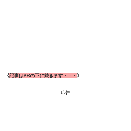
《
記事はPRの下に続きます・・・
》
広告