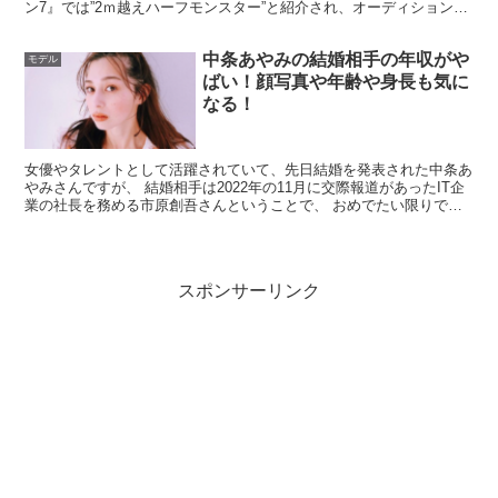
ン7』では”2ｍ越えハーフモンスター”と紹介され、オーディションで
のスパーリングでは瞬殺KOを収め、 本戦では自称歌...
会社規模の目安（売上や社員数から見る）
中条あやみの結婚相手の年収がや
モデル
ばい！顔写真や年齢や身長も気に
なる！
カンデオホテルズを運営するカンデオ・ホスピタリティ・
マネジメントは、採用向け情報などで売上や社員数の目安
女優やタレントとして活躍されていて、先日結婚を発表された中条あ
が示されることがあります。数百名規模で売上が数百億円
やみさんですが、 結婚相手は2022年の11月に交際報道があったIT企
規模という紹介があり、ホテル運営会社としては
中堅以上
業の社長を務める市原創吾さんということで、 おめでたい限りです
ね！ そんな中条あやみさんの結婚相手である市原...
のスケール
といえます。一般に企業規模が大きくなるほ
ど、経営トップの報酬も上がりやすい傾向がありますが、
スポンサーリンク
投資フェーズや利益率、役員構成によって設計は大きく変
わります。
同業・同規模の役員報酬と比較するとどうなる？
ホテル業は、稼働率、客単価、出店ペース、人件費や光熱