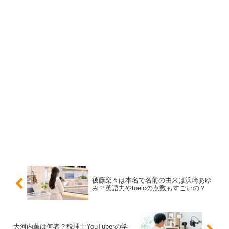
費などの影響を受けやすく、同じ売上規模でも利益が大き
く動く業種です。役員報酬は利益や資金需要と連動しやす
いため、景気や出店計画によって変化します。
一般的な比較として、給与所得者の平均給与は数百万円台
で推移する一方、企業規模が大きいほど役員報酬は高くな
りがちです。つまり、
「一般平均より大きく上振れしやす
い」
という方向性は見えますが、具体的な一点に絞るのは
難しい分野です。
穂積輝明の年収はどれくらい？推定レンジ
後藤楽々は本名で名前の由来は浜崎あゆ
結論として、穂積輝明氏の年収は公表されていないため
正
み？英語力やtoeicの点数もすごいの？
確な金額は分かりません
。ただし、会社規模や会長兼社長
という立場を前提にすると、役員報酬としては
おおむね二
千万円から八千万円程度
のレンジに収まる可能性がありま
大河内薫は何者？税理士YouTuberの学