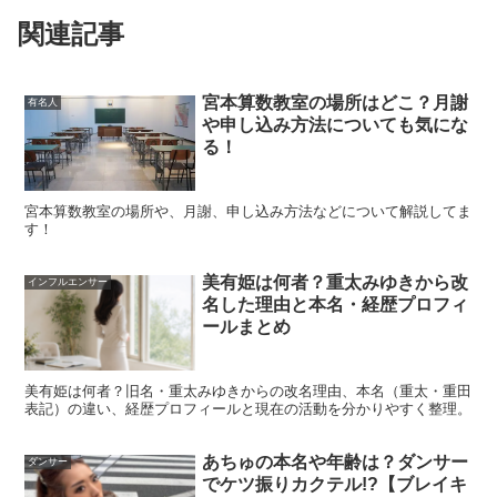
「上質さ」を打ち出すことで知られ、客室や共用部の居心
関連記事
地、導線、照明など細部の積み重ねが差になりやすい分野
です。こうした領域で
理系的な視点が活きる
と受け止める
人もいます。
宮本算数教室の場所はどこ？月謝
有名人
や申し込み方法についても気にな
る！
スポンサーリンク
宮本算数教室の場所や、月謝、申し込み方法などについて解説してま
す！
美有姫は何者？重太みゆきから改
インフルエンサー
名した理由と本名・経歴プロフィ
ールまとめ
美有姫は何者？旧名・重太みゆきからの改名理由、本名（重太・重田
表記）の違い、経歴プロフィールと現在の活動を分かりやすく整理。
あちゅの本名や年齢は？ダンサー
ダンサー
でケツ振りカクテル!?【ブレイキ