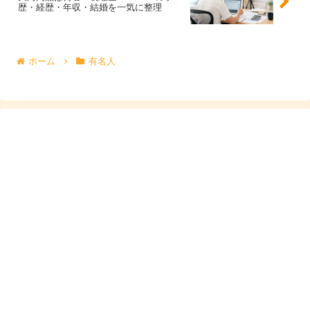
歴・経歴・年収・結婚を一気に整理
す。
幅を広めに置く理由は、報酬を抑えて事業投資に回すケー
ホーム
有名人
スや、業績連動で上下するケースがあり得るためです。な
お、仮に株式を保有している場合は、役員報酬とは別に配
当や資産価値の影響も受けます。
スポンサーリンク