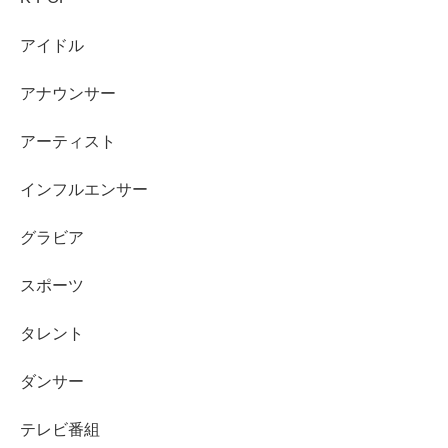
学歴は
京都大学大学院 工学研究科 修了
が広く紹介さ
アイドル
れている
経歴は、開発に近い領域の経験を経て、2005年に会
アナウンサー
社を立ち上げた流れが語られることが多い
年収は公表がなく確定できないが、会社規模などか
アーティスト
ら
二千万円から八千万円程度
の推定レンジは考えら
インフルエンサー
れる
結婚や子供は、裏づけのある公表情報が少なく、現
グラビア
時点では確定しにくい
生年は媒体差があり、1972年説と1973年説が併存し
スポーツ
ている
タレント
穂積輝明氏は、学歴や経歴が比較的整理しやすい一方で、
ダンサー
結婚や子供などの私生活は情報が限られています。確認で
きる事実を軸にすると、
カンデオホテルズの成長をけん引
テレビ番組