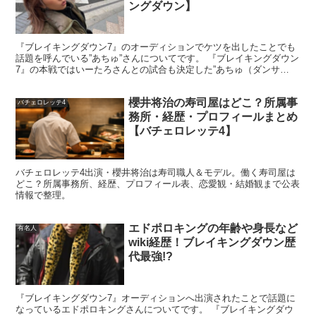
ングダウン】
『ブレイキングダウン7』のオーディションでケツを出したことでも
話題を呼んでいる”あちゅ”さんについてです。 『ブレイキングダウン
7』の本戦ではいーたろさんとの試合も決定した”あちゅ（ダンサ
ー）”さんですが、 朝倉未来さんの前でケツを出し、「...
櫻井将治の寿司屋はどこ？所属事
バチェロレッテ4
務所・経歴・プロフィールまとめ
【バチェロレッテ4】
カンデオホテルズ社長の年収は？会社規模
から推測する
バチェロレッテ4出演・櫻井将治は寿司職人＆モデル。働く寿司屋は
どこ？所属事務所、経歴、プロフィール表、恋愛観・結婚観まで公表
情報で整理。
穂積輝明氏の年収は、非上場企業の経営者であることか
エドポロキングの年齢や身長など
有名人
ら、公開資料だけで確定するのは難しいテーマです。それ
wiki経歴！ブレイキングダウン歴
でも会社規模や一般的な役員報酬の傾向から「あり得る水
代最強!?
準感」を考えることはできます。ここでは
断定ではなく推
定
として、幅を持たせて整理します。
『ブレイキングダウン7』オーディションへ出演されたことで話題に
なっているエドポロキングさんについてです。 『ブレイキングダウ