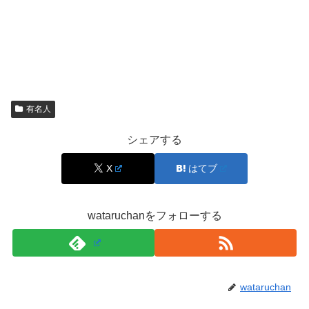
業し、カンデオホテルズを全国へ拡大していきます。
さらに2012年にはMBOで独立したとされ、経営の意思決
定をより強く担う体制へ移った点も特徴です。現在は会長
兼社長として、出店戦略やブランドの方向性に関わるポジ
ションにあります。
有名人
シェアする
穂積輝明の学歴（京都大学大学院まで）
X
はてブ
学歴として広く紹介されているのが、
京都大学大学院 工
学研究科の修了
です。工学系のバックグラウンドは、建物
wataruchanをフォローする
や設備、空間の設計思想と相性がよく、ホテルの体験価値
にもつながります。
wataruchan
カンデオホテルズは、ビジネス利用に寄り添いながらも