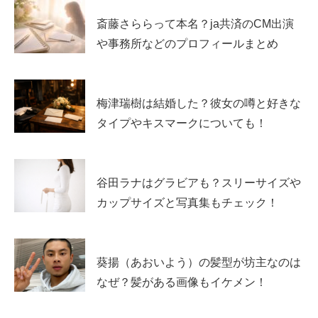
斎藤さららって本名？ja共済のCM出演
子供についても、人数や年齢などを裏づける形の公表情報
や事務所などのプロフィールまとめ
は確認しづらい状況です。経営者であっても、家族を公に
しない選択は一般的で、特にホテル事業のように対外的な
露出が増える立場ほど、プライバシーを守る判断がなされ
梅津瑞樹は結婚した？彼女の噂と好きな
ることがあります。
タイプやキスマークについても！
現時点で言えるのは、
子供の有無や人数は公表情報だけで
は判断が難しい
という点です。
谷田ラナはグラビアも？スリーサイズや
カップサイズと写真集もチェック！
生年が異なる理由と「会長兼社長」の意味
葵揚（あおいよう）の髪型が坊主なのは
穂積輝明氏は、生年が1972年、1973年の両方で紹介され
なぜ？髪がある画像もイケメン！
ることがあります。これは媒体ごとの参照元や更新タイミ
ングの違いで起きやすい現象です。