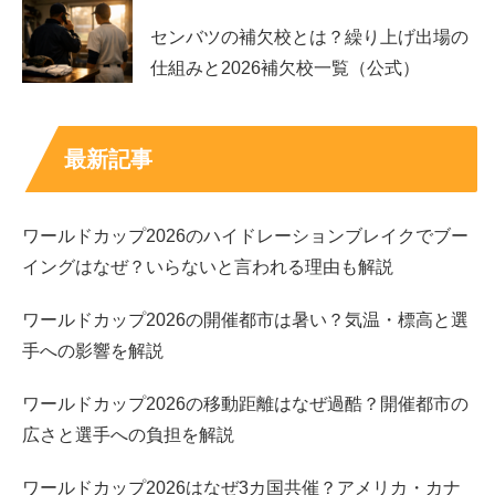
センバツの補欠校とは？繰り上げ出場の
また「会長兼社長」は、会長職と社長職を同一人物が担う
仕組みと2026補欠校一覧（公式）
体制を指し、対外的な代表性と社内の執行責任の両方を背
負う立場になります。
最新記事
カンデオホテルズのように出店やブランドづくりが重要な
局面では、
意思決定を一本化しやすい
体制として理解され
ることもあります。
ワールドカップ2026のハイドレーションブレイクでブー
イングはなぜ？いらないと言われる理由も解説
スポンサーリンク
ワールドカップ2026の開催都市は暑い？気温・標高と選
手への影響を解説
ワールドカップ2026の移動距離はなぜ過酷？開催都市の
広さと選手への負担を解説
ワールドカップ2026はなぜ3カ国共催？アメリカ・カナ