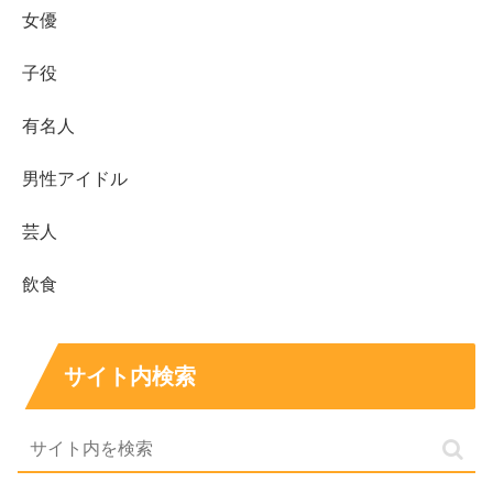
です。
女優
北海道札幌市出身で、札幌光星高等学校出身の女子
子役
プロゴルファーです。
プロ入会は2021年で、93期生として活動していま
有名人
す。
ショートアイアンを得意とし、今後の成績にも注目
男性アイドル
したい選手です。
芸人
山田彩歩さんは、見た目のかわいさだけでなく、プロとし
飲食
て努力を続ける姿も魅力です。
彼氏や熱愛の確かな情報は
ありませんが、今後の活躍や本人発信には引き続き注目
し
ていきたいですね。
サイト内検索