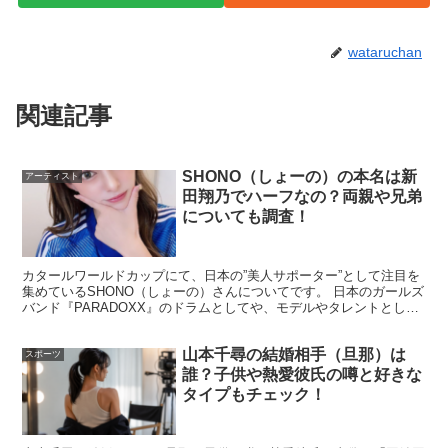
す。山田彩歩さんの場合、
かっこよさとかわいさが同時に
見える
ところが印象的です。恋愛面が気になる人が増える
wataruchan
のも、こうした人柄の見え方が関係しているのかもしれま
せん。
関連記事
スポンサーリンク
SHONO（しょーの）の本名は新
アーティスト
田翔乃でハーフなの？両親や兄弟
についても調査！
カタールワールドカップにて、日本の”美人サポーター”として注目を
集めているSHONO（しょーの）さんについてです。 日本のガールズ
バンド『PARADOXX』のドラムとしてや、モデルやタレントとして
も活動されているSHONOさんですが、 カタ...
山本千尋の結婚相手（旦那）は
スポーツ
誰？子供や熱愛彼氏の噂と好きな
タイプもチェック！