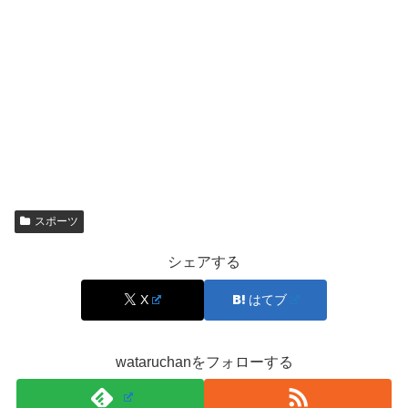
よい雰囲気があります。
清潔感のあるスポーティーなかわ
いさ
があり、プレー中の姿も写真映えしやすいです。かわ
いい女子プロを探している人にとって、山田彩歩さんはビ
ジュアル面でも競技面でも気になる存在といえます。
真剣な表情とのギャップが魅力
山田彩歩さんの魅力は、ただ柔らかいだけではありませ
スポーツ
ん。プレー中はショットやパットに集中する鋭い表情を見
シェアする
せます。その一方で、ラウンドを離れると穏やかで明るい
雰囲気があり、この差がファンにとって大きな魅力になっ
X
はてブ
ています。
wataruchanをフォローする
特にゴルフでは、一打ごとに判断力や精神力が求められる
ため、真剣な姿がそのまま選手のかっこよさにつながりま