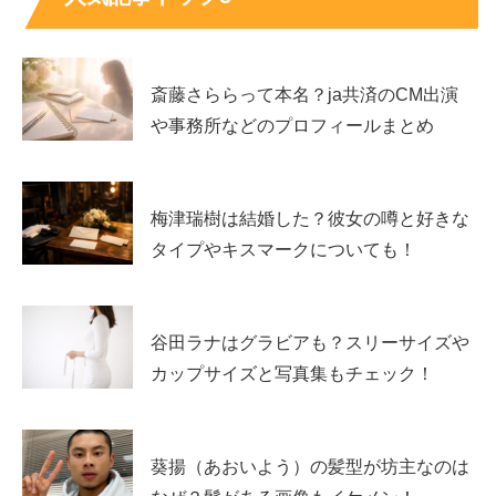
プロフィールを表で紹介
斎藤さららって本名？ja共済のCM出演
山田彩歩さんの基本プロフィールは以下の通りです。公開
や事務所などのプロフィールまとめ
情報をもとに整理すると、北海道出身で、ショートアイア
ンを得意クラブとする選手です。
かわいい雰囲気と実力派
の経歴をあわせ持つ女子プロゴルファー
といえます。
梅津瑞樹は結婚した？彼女の噂と好きな
タイプやキスマークについても！
名前
山田彩歩
読み方
やまだ さほ
生年月日
1998年11月18日
谷田ラナはグラビアも？スリーサイズや
出身地
北海道札幌市
カップサイズと写真集もチェック！
身長
157cm
血液型
O型
出身校
札幌光星高等学校
葵揚（あおいよう）の髪型が坊主なのは
プロ入会
2021年6月26日、93期生