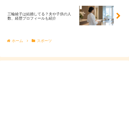
いても、本人が語っていないことまで決めつけず、公開さ
三輪綾子は結婚してる？夫や子供の人
れている情報の範囲で受け止めるのが安心です。
数、経歴プロフィールも紹介
好きなタイプや恋愛観は非公表
ホーム
スポーツ
山田彩歩さんの好きなタイプや恋愛観についても、明確に
語られた公開情報は確認しにくい状況です。そのため「好
きな男性のタイプはこう」と断定することはできません。
ただ、競技生活を考えると、遠征や練習への理解があり、
精神面を支えてくれる相手は相性がよさそうです。
これはあくまで一般的な見方ですが、
プロアスリートにと
って落ち着いて競技に集中できる関係性は大きな支え
にな
ります。山田彩歩さんの恋愛観を知りたい人は、今後のイ
ンタビューや本人発信で語られる機会を待つのがよさそう