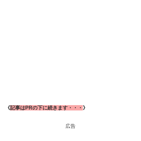
《
記事はPRの下に続きます・・・
》
広告