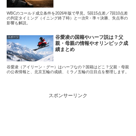
たは信頼できる大きな報道は確認できません
。ここでは噂
WBCのコールド成立条件を2026年版で早見。5回15点差／7回10点差
と事実を分けて整理します。
の判定タイミング（イニング終了時）と一次R・準々決勝、失点率の
影響も解説。
彼氏の存在は公表されていない
谷愛凌の国籍やハーフ説は？父
スポーツ
親・母親の情報やオリンピック成
績まとめ
山田彩歩さんの彼氏については、公式プロフィールや主要
なゴルフメディアの情報では公表されていません。結婚し
谷愛凌（アイリーン・グー）はハーフなの？国籍はどこ？父親・母親
ているという確かな情報も見当たらないため、現時点では
の公表情報と、北京五輪の成績、ミラノ五輪の注目点を整理します。
「彼氏がいる」とは断定できない
状況です。
かわいい女子プロゴルファーの場合、人気が高まるほど恋
スポンサーリンク
愛面の検索が増えますが、検索されていることと実際に交
際情報があることは別です。
山田彩歩さんはプロゴルファーとして試合や練習に向き合