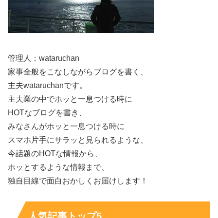
管理人：wataruchan
山田彩歩のプロフィールやゴルフ経歴
家事全般をこなしながらブログを書く、
主夫wataruchanです。
主夫業の中でホッと一息つける時に
山田彩歩さんは、北海道札幌市出身の女子プロゴルファー
HOTなブログを書き、
です。ジュニア時代から実績を重ね、札幌光星高等学校を
みなさんがホッと一息つける時に
経てプロの世界へ進んできました。華やかな雰囲気に目が
スマホ片手にサラッと見られるような、
向きがちですが、プロテスト合格まで努力を続けてきた選
今話題のHOTな情報から、
手でもあります。
ホッとするような情報まで、
独自目線で面白おかしくお届けします！
ここでは、
プロフィール、ゴルフ経歴、主な成績
をざっく
り整理します。
人気記事トップ5