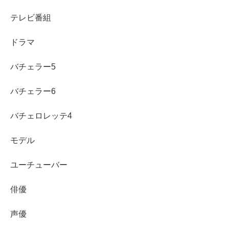
テレビ番組
まとめ
ドラマ
バチェラー5
山田彩歩さんは、かわいい雰囲気と努力型のゴルフ経歴が
魅力の女子プロゴルファーです。
バチェラー6
山田彩歩さんは自然な笑顔やさわやかな雰囲気がか
バチェロレッテ4
わいいと注目されています。
モデル
彼氏の存在を本人が公表した情報は見当たりませ
ん。
ユーチューバー
熱愛報道や信頼できる大きな噂も確認できません。
俳優
好きなタイプや恋愛観についても明確な公表情報は
ありません。
声優
恋愛面は断定せず、公開情報の範囲で見るのが安心