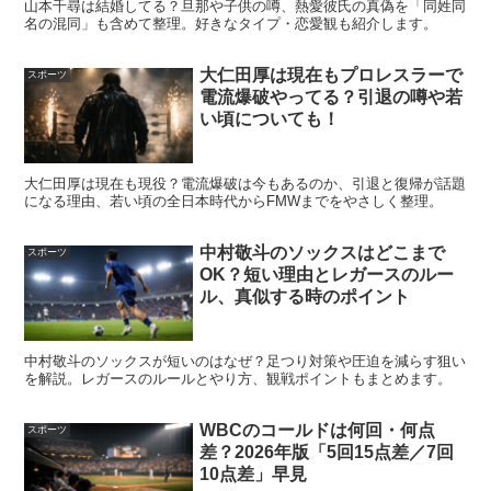
山本千尋は結婚してる？旦那や子供の噂、熱愛彼氏の真偽を「同姓同
名の混同」も含めて整理。好きなタイプ・恋愛観も紹介します。
大仁田厚は現在もプロレスラーで
スポーツ
電流爆破やってる？引退の噂や若
い頃についても！
大仁田厚は現在も現役？電流爆破は今もあるのか、引退と復帰が話題
になる理由、若い頃の全日本時代からFMWまでをやさしく整理。
山田彩歩に彼氏や熱愛の噂はある？
中村敬斗のソックスはどこまで
スポーツ
OK？短い理由とレガースのルー
ル、真似する時のポイント
山田彩歩さんについて「彼氏はいるのか」「熱愛報道はあ
るのか」と気になる人は少なくありません。ただし、恋愛
中村敬斗のソックスが短いのはなぜ？足つり対策や圧迫を減らす狙い
を解説。レガースのルールとやり方、観戦ポイントもまとめます。
に関する情報は本人のプライベートに関わるため、確認で
きない情報を断定するのは避ける必要があります。
WBCのコールドは何回・何点
スポーツ
差？2026年版「5回15点差／7回
10点差」早見
現時点で見る限り、
彼氏や熱愛を本人が公表した情報、ま