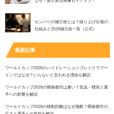
なぜ？髪がある画像もイケメン！
得意クラブ
ショートアイアン
趣味
ドライブ、音楽鑑賞など
所属
フリー
センバツの補欠校とは？繰り上げ出場の
仕組みと2026補欠校一覧（公式）
ゴルフ経歴は北海道時代から本格派
最新記事
山田彩歩さんは、幼い頃からゴルフを始め、北海道のジュ
ニア大会などで経験を積んできました。高校時代には北海
道高等学校ゴルフ選手権で団体優勝を経験し、国民体育大
ワールドカップ2026のハイドレーションブレイクでブー
会の北海道代表にも選ばれています。
イングはなぜ？いらないと言われる理由も解説
プロテストには簡単に合格したわけではなく、挑戦を重ね
ワールドカップ2026の開催都市は暑い？気温・標高と選
てプロ入りをつかんだ努力型の選手です。
かわいいだけで
手への影響を解説
なく、地道に結果を追い続けてきた背景
が山田彩歩さんの
ワールドカップ2026の移動距離はなぜ過酷？開催都市の
魅力をさらに深めています。見た目の印象から入った人
広さと選手への負担を解説