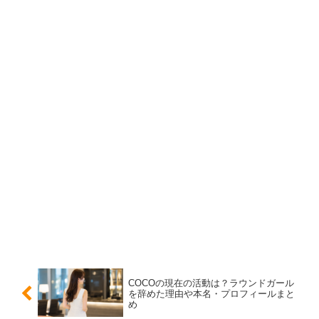
っている選手であり、まずは競技での活動を中心に見るの
が自然です。ファンとしては、プライベートを尊重しなが
ら応援したいですね。
熱愛報道や目立つ噂も少ない
山田彩歩さんの熱愛についても、週刊誌などで大きく報じ
られた情報は見当たりません。ネット上では「かわいい」
「彼氏はいそう」といった声が出ることがありますが、そ
れはあくまで印象や想像に近いものです。
熱愛の噂は、確かな根拠があるかどうかを分けて見ること
が大切
です。
COCOの現在の活動は？ラウンドガール
を辞めた理由や本名・プロフィールまと
プロゴルファーは移動や練習、試合が続く生活になりやす
め
く、恋愛を公にしない選手も多いです。山田彩歩さんにつ