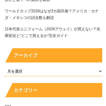
も、経歴を知ると応援したくなるはずです。
ワールドカップ2026はなぜ3カ国共催？アメリカ・カナ
主な成績と今後の注目点
ダ・メキシコの試合数も解説
日本代表ユニフォーム（2026アウェイ）が買えない？在
山田彩歩さんは、マイナビネクストヒロインゴルフツアー
庫状況と“どこで買えるか”完全ガイド
で優勝経験があり、プロ入り後はレギュラーツアーやステ
ップ・アップ・ツアーでプレーしています。レギュラーツ
アーでは2023年のニトリレディスで33位タイ、2024年の
アーカイブ
北海道meijiカップで45位タイといった成績があります。
ステップ・アップ・ツアーでも上位に入る試合があり、今
後の飛躍が期待される選手です。
地元北海道での試合やシ
ョートアイアンを生かしたプレー
は、今後も注目したいポ
カテゴリー
イントです。
スポンサーリンク