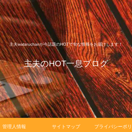
主夫wataruchanが今話題のHOTで旬な情報をお届けします！
主夫のHOT一息ブログ
管理人情報
サイトマップ
プライバシーポリ