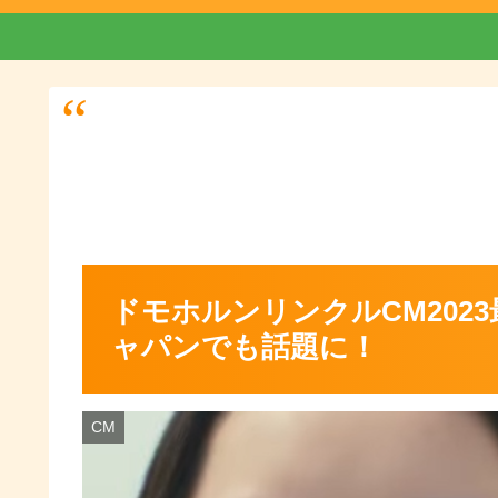
ドモホルンリンクルCM202
ャパンでも話題に！
CM