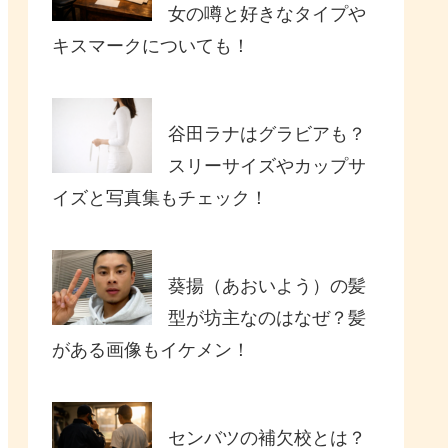
女の噂と好きなタイプや
キスマークについても！
谷田ラナはグラビアも？
スリーサイズやカップサ
イズと写真集もチェック！
葵揚（あおいよう）の髪
型が坊主なのはなぜ？髪
がある画像もイケメン！
センバツの補欠校とは？