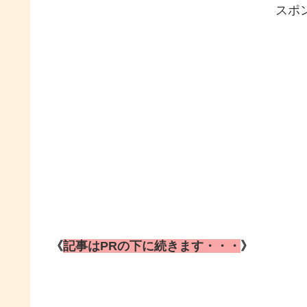
スポ
《
記事はPRの下に続きます・・・
》