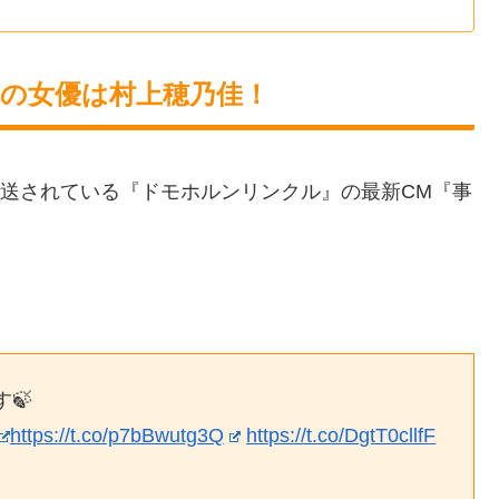
新の女優は村上穂乃佳！
放送されている『ドモホルンリンクル』の最新CM『事
🍃
https://t.co/p7bBwutg3Q
https://t.co/DgtT0cllfF