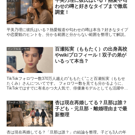
平美乃理に彼氏はいる？熱愛や匂
脈で検索されやすい
わせの噂と好きなタイプまで徹底
調査！
上原実矩さんは、バンドやアーティストのミュージックビ
平美乃理に彼氏はいる？熱愛報道や匂わせの噂は本当？好きなタイプ
デオで主演級の起用があり、映像の印象から「歌も上手そ
や恋愛観のヒントを、分かる範囲と分からない範囲を整理して解説。
う」と連想されやすいタイプです。たとえば
SHISHAMO
百瀬拓実（ももたく）の出身高校
インフルエンサー
のMV
では主演として印象を残し、音楽ファンの記憶にも
やwikiプロフィール！双子の弟が
残りやすい存在です。
いるって本当？
こうした背景が積み重なると、本人が歌唱していなくても
TikTokフォロワー数370万人越えの”ももたく”こと百瀬拓実（ももせ
たくみ）さんについてです。 フォロワー数を見ても分かるように、
歌に強い関心が集まりサジェストが育つ
ことがあります。
TikTokではすでに有名かつ大人気で、俳優兼モデルとしても活躍中の
百瀬拓実さんが、 『サンジャポ』に出...
杏は現在再婚してる？旦那は誰？
アーティスト
歌唱動画はある？現状は「歌っている映像」と
子ども・元旦那・離婚理由まで最
「出演MV」を分けてチェック
新整理
結論として、上原実矩さんは女優活動が中心のため、一般
杏は現在再婚してる？「旦那は誰？」の結論を整理。子ども3人の年