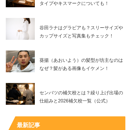
タイプやキスマークについても！
上原実矩のデビューのきっかけや経歴プロ
谷田ラナはグラビアも？スリーサイズや
フィール、主な芸能活動
カップサイズと写真集もチェック！
上原実矩さんは子役期から活動し、映画・ドラマ・MV・
CMと幅広い現場で経験を積んできました。近年は主演作
葵揚（あおいよう）の髪型が坊主なのは
や話題作への参加も増え、演技の幅がさらに注目されてい
なぜ？髪がある画像もイケメン！
ます。
ここでは、
デビューの流れ
、公式情報ベースのプロフィー
センバツの補欠校とは？繰り上げ出場の
ル表、そして代表的な出演作とCMをまとめて確認しま
仕組みと2026補欠校一覧（公式）
す。
最新記事
子役からの歩み：スクリーンデビューから主演作