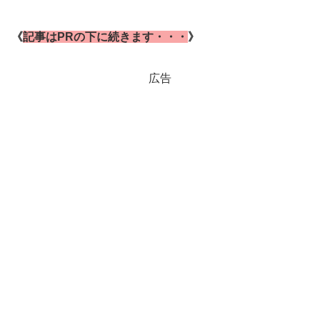
《
記事はPRの下に続きます・・・
》
広告