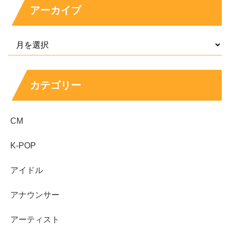
生年月日
1998年11月4日
アーカイブ
出身
東京都
身長
165cm
血液型
O型
趣味
英会話、執筆、映画鑑賞
特技
日舞、空手、シアタージャズ
カテゴリー
所属
METEORA
CM
主な出演作とCM：ドラマ・映画と広告出演をピ
ックアップ
K-POP
アイドル
映画では、主演を務めた
「ミューズは溺れない」
や、話題
作への出演が知られています。ドラマでは、配信作品や地
アナウンサー
上波作品に加えて大河ドラマへの参加歴もあり、役幅の広
アーティスト
さが特徴です。