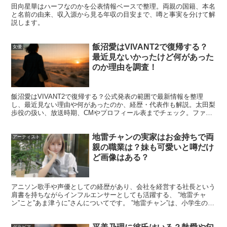
田向星華はハーフなのかを公表情報ベースで整理。両親の国籍、本名
と名前の由来、収入源から見る年収の目安まで、噂と事実を分けて解
説します。
飯沼愛はVIVANT2で復帰する？
女優
上原実矩は歌うまい？歌唱動画はある？
最近見ないかったけど何があった
のか理由を調査！
「上原実矩 歌うまい」というサジェストは気になります
飯沼愛はVIVANT2で復帰する？公式発表の範囲で最新情報を整理
し、最近見ない理由や何があったのか、経歴・代表作も解説。太田梨
が、ポイントは“歌手活動をしているのか”と“歌の映像が見
歩役の扱い、放送時期、CMやプロフィール表までチェック。ファン
向けにやさしく整理。
つかるのか”を分けて考えることです。上原実矩さんはMV
への出演が多く、音楽文脈に乗りやすい存在でもありま
地雷チャンの実家はお金持ちで両
アーティスト
親の職業は？妹も可愛いと噂だけ
す。
ど画像はある？
ここでは、噂が生まれやすい理由と、
実際に見られる動画
アニソン歌手や声優としての経歴があり、会社を経営する社長という
の探し方
を整理します。
肩書を持ちながらインフルエンサーとしても活躍する、 ”地雷チャ
ン”こと”あま津うに”さんについてです。 ”地雷チャン”は、小学生の時
から整形を重ね、今ではトータルの整形費用が1,...
「歌うまい」が出る理由：MV出演が多く音楽文
グラビア