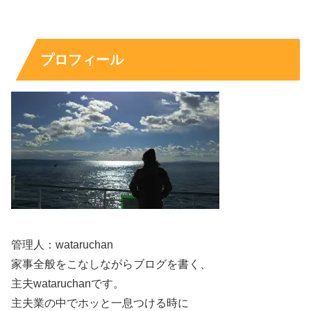
一瞬どちらか迷う
と感じる人が出やすいのも納得です。
プロフィール
小松菜奈に似てる？ミステリアスさと透明感の同
居が共通点
小松菜奈さんに似ていると感じる人は、
ミステリアスさ
と
透明感
が同居する雰囲気に惹かれていることが多い印象で
す。上原実矩さんも、役柄や撮影のトーンによって表情の
温度が変わり、静かなのに目を離せない空気をまといま
す。
ただし、似ていると言われることがあっても、
血縁関係な
管理人：wataruchan
どは公表されていません
。あくまで“印象が近い”という話
家事全般をこなしながらブログを書く、
として受け止めるのが自然です。
主夫wataruchanです。
主夫業の中でホッと一息つける時に