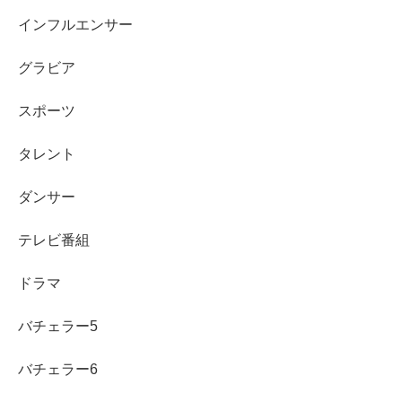
インフルエンサー
CMでは、企業広告で印象に残る起用が多く、たとえば
ゆ
うちょ銀行
のシリーズ、モスバーガー、NTTドコモなどが
グラビア
代表例として挙げられます。
スポーツ
最近では牛乳石鹸のCMなど、生活者に近いブランドでの
タレント
露出もあり、映像で見たことがある人も多いはずです。
ダンサー
映画：ミューズは溺れない（主演）など
ドラマ：鎌倉殿の13人（侍女役）など
テレビ番組
CM：ゆうちょ銀行、モスバーガー、NTTドコモ ほか
ドラマ
スポンサーリンク
バチェラー5
バチェラー6