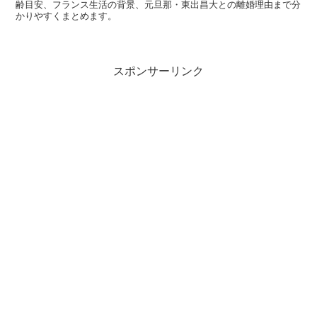
齢目安、フランス生活の背景、元旦那・東出昌大との離婚理由まで分
的には
公式な“歌手としての歌唱動画”が常に出ているタイ
かりやすくまとめます。
プではありません
。一方で、映像として確実に見つけやす
いのは、本人が出演しているMVや作品関連の動画です。
スポンサーリンク
さらに、出演歴の中には音楽要素を含む企画もあるため、
「
上原実矩さんの歌声が確認できる場面があるか
」を探す
なら、作品内シーンや企画出演を丁寧に切り分けるのが近
道です。
スポンサーリンク