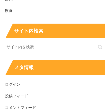
飲食
上原実矩は女優・モデル軸
で、グラビア専業の活動
とは方向性が異なります。
水着グラビアは公表情報ベースでは確認しにくく、
サイト内検索
作品衣装や撮影の雰囲気と混同されやすいです。
「歌うまい」サジェストは、
MV出演など音楽文脈で
の露出
が影響している可能性があります。
歌唱動画は常に出ているタイプではなく、出演MVや
作品関連映像と切り分けて見ると整理しやすいで
メタ情報
す。
似てる芸能人としては、平手友梨奈さんは目力と空
気感、小松菜奈さんはミステリアスさが共通点にな
ログイン
りやすいです。
投稿フィード
似ていると言われても、血縁関係などは公表されて
いません。
コメントフィード