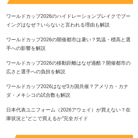
まで
ワールドカップ2026のハイドレーションブレイクでブー
上原実矩さんは幼い頃から芸能活動を始め、2010年公開
イングはなぜ？いらないと言われる理由も解説
の映画でスクリーンデビューを経験しています。その後も
ワールドカップ2026の開催都市は暑い？気温・標高と選
話題作に出演を重ね、作品ごとに印象を更新してきまし
手への影響を解説
た。近年は主演作もあり、
“静かな強さ”を出せる俳優
とし
て評価される場面が増えています。
ワールドカップ2026の移動距離はなぜ過酷？開催都市の
広さと選手への負担を解説
子役出身ならではの現場慣れと、役ごとに空気を変える表
現力が強みと言えそうです。
ワールドカップ2026はなぜ3カ国共催？アメリカ・カナ
ダ・メキシコの試合数も解説
上原実矩のプロフィール表
日本代表ユニフォーム（2026アウェイ）が買えない？在
庫状況と“どこで買えるか”完全ガイド
項目
内容
名前
上原 実矩