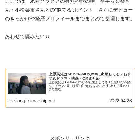
ここでは、水着グラビアの有無や歌の噂、平手友梨奈さ
ん・小松菜奈さんとの“似てる”ポイント、さらにデビュー
のきっかけや経歴プロフィールまでまとめて整理します。
あわせて読みたい↓↓
上原実矩はSHISHAMOのMVに出演してる？おす
すめドラマ・映画・CMまとめ
上原実矩はSHISHAMOのMVに出演してる？出演MVの関係
性、ドラマ3選・映画3選のおすすめ、出演CMも企業名つ
きで整理。
life-long-friend-ship.net
2022.04.28
スポンサーリンク