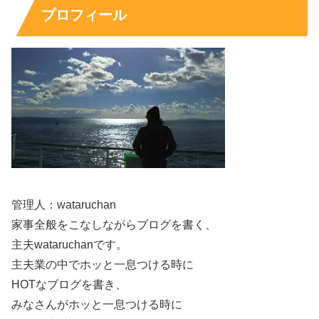
2020年
プロフィール
・『一度死んでみた』 野畑七瀬の幼少期役
・『MOTHER マザー』 三隅冬華 役
・『おらおらでひとりいぐも』 桃子の幼少期役
・『約束のネバーランド』 コニー役
管理人：wataruchan
家事全般をこなしながらブログを書く、
主夫wataruchanです。
やばいっすね。
主夫業の中でホッと一息つける時に
HOTなブログを書き、
何がやばいって、
役どころがやばい
っすよ。
みなさんがホッと一息つける時に