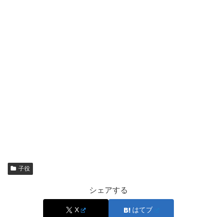
子役
シェアする
出典元： https://twitter.com/musicapiccolino/status/1577489981920415744
X
はてブ