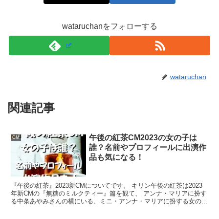
浅田芭路ちゃんが朝ドラに2期連続出演というのもすごい
wataruchanをフォローする
ことですが、『ちむどんどん』で兄妹役を務めた子役が2
人揃って2期連続出演ってやばいですね！
wataruchan
浅田芭路ちゃんも野原壱太くんも、子役としての演技力が
優れていて、業界でも認められているということでしょう
関連記事
ね！
午後の紅茶CM2023の女の子は
CM
誰？名前やプロフィールに出演作
品も気になる！
ちなみにちなみに、浅田芭路ちゃんは『舞い上がれ！』や
『ちむどんどん』のみならず、
『午後の紅茶』2023新CMについてです。 キリン午後の紅茶は2023
年新CMの『無糖のミルクティー』篇を観て、 アンナ・マリアに扮す
る中条あやみさんの横にいる、ミニ・アンナ・マリアに扮する女の子
広瀬すずさんがヒロインを務めた2019年の
朝ドラ『なつ
は誰なのか!? と、気になった方も多いのでは...
ぞら』にも出演されていた
んだとか！