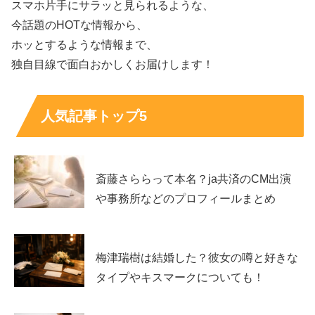
スマホ片手にサラッと見られるような、
今話題のHOTな情報から、
ホッとするような情報まで、
独自目線で面白おかしくお届けします！
『一度死んでみた』では広瀬すずさん演じる
主人公の幼少
期役
で、『おらおらでひとりいぐも』では田中裕子さんや
蒼井優さん演じる
主人公の幼少期役
、
人気記事トップ5
中でも驚いたのが、超がつくほど話題になった
『MOTHER マザー』では長澤まさみさんの娘役の”冬
斎藤さららって本名？ja共済のCM出演
華”ちゃんが浅田芭路ちゃんだった
のね！
や事務所などのプロフィールまとめ
梅津瑞樹は結婚した？彼女の噂と好きな
タイプやキスマークについても！