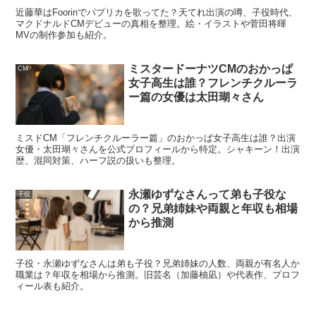
近藤華はFoorinでパプリカを歌ってた？天てれ出演の噂、子役時代、
マクドナルドCMデビューの真相を整理。絵・イラストや菅田将暉
MVの制作参加も紹介。
ミスタードーナツCMのおかっぱ
CM
女子高生は誰？フレンチクルーラ
ー篇の女優は太田瑚々さん
ミスドCM「フレンチクルーラー篇」のおかっぱ女子高生は誰？出演
女優・太田瑚々さんを公式プロフィールから特定。シャキーン！出演
歴、混同対策、ハーフ説の扱いも整理。
永瀬ゆずなさんって弟も子役な
子役
の？兄弟姉妹や両親と年収も相場
から推測
子役・永瀬ゆずなさんは弟も子役？兄弟姉妹の人数、両親が有名人か
職業は？年収を相場から推測。旧芸名（加藤柚凪）や代表作、プロフ
ィール表も紹介。