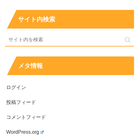
とどまらず、なんと
大河ドラマデビューも果たされていま
す
し、
サイト内検索
話題作にもバンバン出演されています！
今までのドラマで目にしたことは何度もあったのに、なん
でこれまで名前を調べようとしなかったのか…
メタ情報
と後悔しているそこのあなた！
ログイン
今からでも遅くはありません！
浅田芭路ちゃんが出演され
てきたドラマ
をここでチェックして、もう1度見直してみ
投稿フィード
ましょう！
コメントフィード
この子役は浅田芭路ちゃんだと分かったうえでドラマを見
WordPress.org
返すとまた前に見た時とは違った演技力などに気づけるか