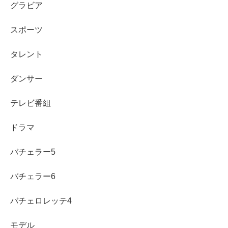
グラビア
スポーツ
タレント
ダンサー
テレビ番組
ドラマ
バチェラー5
浅田芭路の出演ドラマまとめ
バチェラー6
バチェロレッテ4
モデル