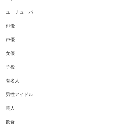
ユーチューバー
俳優
声優
女優
子役
有名人
出典元：
https://twitter.com/spacecraft_jr/status/1502947581088833540/photo/1
男性アイドル
芸人
飲食
浅田芭路ちゃんが出演されてきたドラマは朝ドラ3作品に