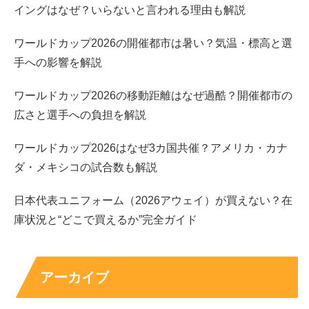
イングはなぜ？いらないと言われる理由も解説
浅田芭路ちゃんは当時7歳、撮影はもっと前だから5歳く
ワールドカップ2026の開催都市は暑い？気温・標高と選
らいだったと思われるので、
浅田芭路ちゃんの演技力は生
手への影響を解説
まれつきですね！
（汗）
ワールドカップ2026の移動距離はなぜ過酷？開催都市の
広さと選手への負担を解説
ワールドカップ2026はなぜ3カ国共催？アメリカ・カナ
浅田芭路ちゃんは映画の出演こそそれほど多くはありませ
ダ・メキシコの試合数も解説
んが、それもそのはずその分ドラマへの出演数がやばいん
です！
日本代表ユニフォーム（2026アウェイ）が買えない？在
庫状況と“どこで買えるか”完全ガイド
以下より出演ドラマをまとめてみましたので、チェックし
てみてください！
アーカイブ