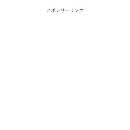
約束のネバーランドにも出てたの!?出演映
画まとめ
スポンサーリンク
”浅田芭路”と検索をかけると、
『約束のネバーランド』と
いう関連キーワードが出てくる
ので、
『約ネバにも出てたの!?』と気になり、調べてみると、