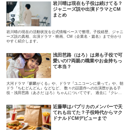
岩川晴は現在も子役は続けてる？
子役
ジャニーズ説や出演ドラマとCM
まとめ
『なつぞら』では役名のない”女の子”役として出演されて
いたようですが、
朝ドラに3作も出演されているとは”逸
材”感がやばいですね。
岩川晴の現在の活動状況を公式情報ベースで整理。子役経歴、ジャニ
ーズ説の真相、出演ドラマ・映画、CM（企業名・篇名）まで分かり
やすく紹介します。
しかも、”役名なし”→”物語のキーとなる人物の妹役”→”ヒ
浅田芭路（はろ）は弟も子役で可
子役
ロインの幼少期”と着実に役どころを上げてきていて、
愛いの!?両親の職業やお金持ちっ
て本当？
3作目で”ヒロインの幼少期”役という躍進ぶりには、今後
の活躍がますます楽しみになってきますよね～！
大河ドラマ『麒麟がくる』や、ドラマ『ユニコーンに乗って』や、朝
ドラ『ちむどんどん』などなど、 数々の話題作への出演歴がある子
役・浅田芭路（あさだ はろ）ちゃんについてです。 過去に『クレラ
ップ』のCMや『約束のネバーランド』などの映画への出...
近藤華はパプリカのメンバーで天
CM
てれも出てた？子役時代からマク
スポンサーリンク
ドナルドCMデビューまで