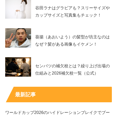
谷田ラナはグラビアも？スリーサイズや
カップサイズと写真集もチェック！
葵揚（あおいよう）の髪型が坊主なのは
出典元：https://twitter.com/starsands_movie/status/1272484245030572033
なぜ？髪がある画像もイケメン！
当時『MOTHER マザー』を見て、お兄ちゃん役の奥平大
センバツの補欠校とは？繰り上げ出場の
兼くんはもちろんですが、
仕組みと2026補欠校一覧（公式）
セリフこそそこまで多くないものの『この女の子こんなに
小さいのにこの過酷なストーリーの社会派の映画でお芝居
最新記事
なんてすごいなぁ…』と、
ワールドカップ2026のハイドレーションブレイクでブー
その演技力に感心させられたものです。