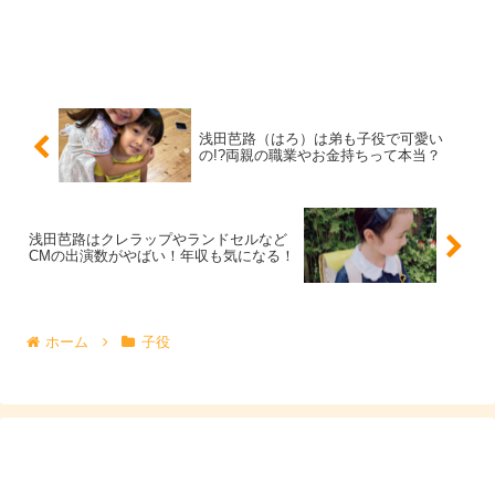
浅田芭路（はろ）は弟も子役で可愛い
の!?両親の職業やお金持ちって本当？
出典元：https://twitter.com/yakuneba_staff/status/1315578026516594688
浅田芭路はクレラップやランドセルなど
CMの出演数がやばい！年収も気になる！
わおー！
ホーム
子役
イザベラからもらったリトルバーニーの人形を大事に抱え
ていて
赤毛のウェーブヘアーが印象的で可愛らしかっ
た”コニー”
ではありませんか！
『約ネバ』は子供たちがメインで子役がたくさんいらっし