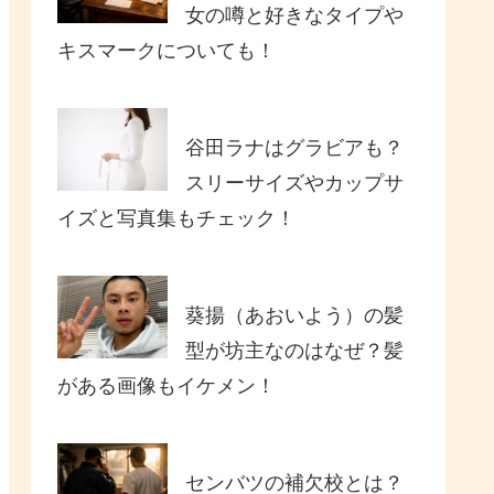
女の噂と好きなタイプや
キスマークについても！
谷田ラナはグラビアも？
スリーサイズやカップサ
イズと写真集もチェック！
葵揚（あおいよう）の髪
型が坊主なのはなぜ？髪
がある画像もイケメン！
センバツの補欠校とは？