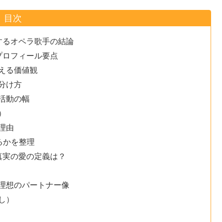
目次
するオペラ歌手の結論
プロフィール要点
える価値観
分け方
活動の幅
）
理由
るかを整理
真実の愛の定義は？
理想のパートナー像
し）