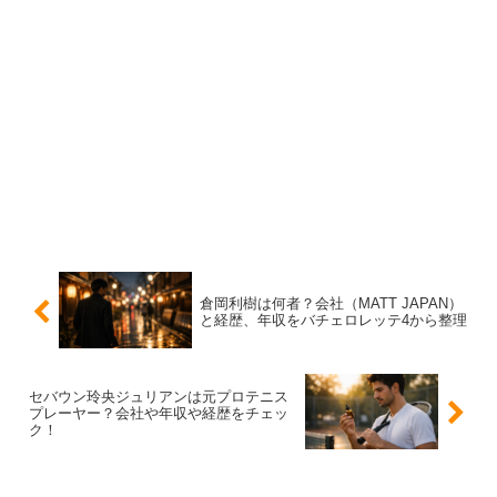
白谷琢磨―祷鶴―
（東京）
白谷琢磨展 UMA
（東京）
Departure − 冒険の出発地点 −（東京）
受賞歴と活動の転機｜AAC最優秀賞と「神馬」
白谷琢磨さんの評価を語るうえで、AACでの最優秀賞受
賞は大きな実績です。また「神馬」はBrillia Art Award
Cube 2024で大賞となり、作品としての注目度を一気に押
倉岡利樹は何者？会社（MATT JAPAN）
と経歴、年収をバチェロレッテ4から整理
し上げました。さらに工房でのアシスタント経験を経て独
立し、個展へつなげている点も転機。
セバウン玲央ジュリアンは元プロテニス
プレーヤー？会社や年収や経歴をチェッ
コンペ評価→現場経験→個展と受賞
の流れがきれいに繋が
ク！
っているのが白谷琢磨さんの強さです。