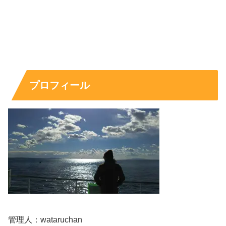
白谷琢磨のプロフィールと年収｜彫刻家の
収入相場から推測
プロフィール
プロフィールは公表情報と非公表情報が混在します。ここ
では、確認できる事実は明記し、分からない部分は「非公
表」として整理します。
年収については白谷琢磨さん本人の公表がないため断定は
できませんが、作品価格の一例や受賞歴、活動規模から
あ
り得るレンジ
を慎重に推測します。
白谷琢磨プロフィール表まとめ
管理人：wataruchan