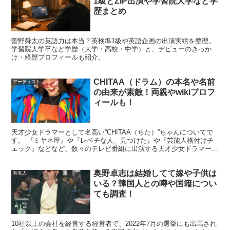
1級とZIP出演や学習院大学など学
歴まとめ
曽野舜太の英語力は本当？英検準1級や英語企画の出演実績を整理。
学習院大学卒など学歴（大学・高校・中学）と、デビューのきっか
け・経歴プロフィールも紹介。
CHITAA（ドラム）の本名や名前
アーティスト
の由来が素敵！両親やwikiプロフ
ィールも！
天才少女ドラマーとして名高い”CHITAA（ちた）”ちゃんについてで
す。 『ミヤネ屋』や『レベチな人、見つけた』や『芸能人格付けチ
ェック』などなど、数々のテレビ番組に出演する天才少女ドラマーの
CHITAAちゃんですが、 6月11日の『日曜日...
奥野卓志は結婚してて嫁や子供は
有名人
白谷琢磨の経歴｜学歴と個展・受賞歴を時
いる？韓国人との噂や国籍につい
系列で
ても調査！
10社以上の会社を経営する経営者で、2022年7月の選挙にも出馬され