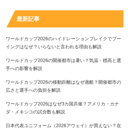
つまり
「年収＝実力」ではなく「仕事の組み合わせ」
にな
最新記事
りやすい分野です。
ワールドカップ2026のハイドレーションブレイクでブー
白谷琢磨の年収はどれくらい？推測できる範囲で
試算
イングはなぜ？いらないと言われる理由も解説
ワールドカップ2026の開催都市は暑い？気温・標高と選
白谷琢磨さんの年収は公表されていないため、
正確な金額
手への影響を解説
を断定するのは推測が難しい
です。ただし、活動の手がか
りはあります。白谷琢磨さんは個展を開催し、受賞歴もあ
ワールドカップ2026の移動距離はなぜ過酷？開催都市の
り、作品が企業スペースや展示で扱われるケースも確認さ
広さと選手への負担を解説
れています。
ワールドカップ2026はなぜ3カ国共催？アメリカ・カナ
ダ・メキシコの試合数も解説
さらに作品価格についても、数十万円クラスの小品が販売
される例があります。
日本代表ユニフォーム（2026アウェイ）が買えない？在