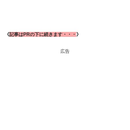
《
記事はPRの下に続きます・・・
》
広告