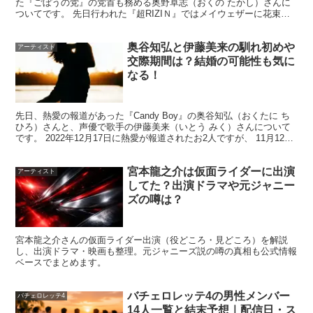
白谷琢磨さんは東京藝術大学で彫刻を学び、大学院まで修
た『ごぼうの党』の党首も務める奥野卓志（おくの たかし）さんに
ついてです。 先日行われた『超RIZIＮ』ではメイウェザーに花束を
了している経歴の持ち主です。学生時代からコンペで評価
放ったことで大炎上したことでも注目を集めまし...
され、卒業後は工房で制作経験を積みながら、個展や受賞
奥谷知弘と伊藤美来の馴れ初めや
アーティスト
を重ねて活動の幅を広げています。
交際期間は？結婚の可能性も気に
なる！
ポイントは、学歴の肩書きだけでなく、
制作現場での実務
先日、熱愛の報道があった『Candy Boy』の奥谷知弘（おくたに ち
経験と発表歴
がセットで積み上がっているところです。
ひろ）さんと、声優で歌手の伊藤美来（いとう みく）さんについて
です。 2022年12月17日に熱愛が報道されたお2人ですが、 11月12
日、13日、14日と伊藤美来さんの...
白谷琢磨の学歴は東京藝術大学から大学院まで
宮本龍之介は仮面ライダーに出演
アーティスト
してた？出演ドラマや元ジャニー
ズの噂は？
白谷琢磨さんは1994年生まれで、東京藝術大学美術学部
彫刻科を卒業後、同大学院の美術研究科彫刻専攻を修了し
宮本龍之介さんの仮面ライダー出演（役どころ・見どころ）を解説
ています。彫刻は「作る技術」だけでなく、素材理解や保
し、出演ドラマ・映画も整理。元ジャニーズ説の噂の真相も公式情報
ベースでまとめます。
存性、空間での見え方など、幅広い判断が必要な分野。
バチェロレッテ4の男性メンバー
バチェロレッテ4
そうした基礎を学んだうえで、白谷琢磨さんは
折り紙木彫
14人一覧と結末予想｜配信日・ス