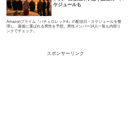
ケジュールも
という分かりやすい入口
をつくりつつ、素材と概念を深め
ているのが強みです。
Amazonプライム『バチェロレッテ4』の配信日・スケジュールを整
理し、最後に選ばれる男性を予想。男性メンバー14人一覧も内部リ
ンクでチェック。
個展は開いてる？主な展示歴まとめ
結論から言うと、白谷琢磨さんはすでに個展を開催してい
スポンサーリンク
ます。代表的な個展として「HORI ORI INORI」や「白谷
琢磨―祷鶴―」、さらに「UMA」などが挙げられます。
ホテルでの展示企画に参加するなど、発表の場も多面的で
す。
個展を継続的に行っている
ことは、作品の世界観が評価さ
れているサインとも言えます。
HORI ORI INORI
（東京）