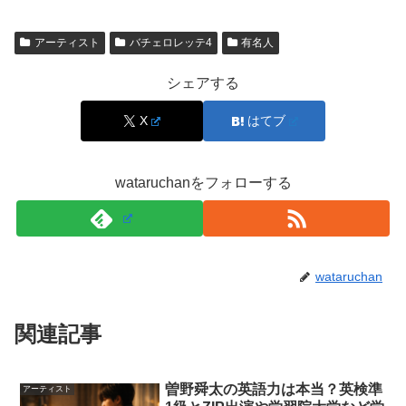
紙の馬のフォルムを巨大化させたインパクトがあり、木彫
であることに気づいた瞬間に驚きが増します。
アーティスト
バチェロレッテ4
有名人
加えて、白谷琢磨さんは鶴などのモチーフでも展開してお
シェアする
り、「祷鶴」というタイトルからも分かるように、作品の
X
はてブ
核には
“願い”や“祈り”
が置かれています。
かわいさ、強さ、静けさが同時にあるのが白谷琢磨さんの
wataruchanをフォローする
彫刻の面白さです。
スポンサーリンク
wataruchan
関連記事
曽野舜太の英語力は本当？英検準
アーティスト