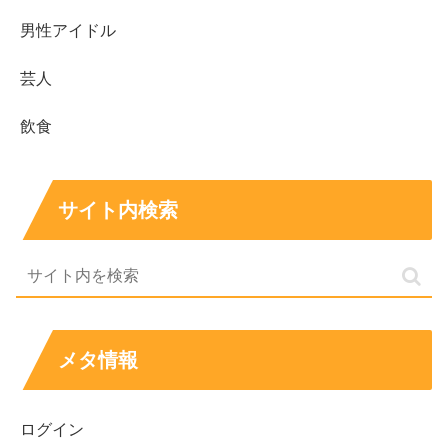
話題作「神馬」は大きさと造形のギャップが魅力
男性アイドル
学歴は東京藝術大学から大学院までの彫刻専攻
「HORI ORI INORI」「祷鶴」「UMA」など個展開催
芸人
実績がある
飲食
受賞歴があり、活動の信用度を押し上げている
年収は非公表で断定不可だが、
年300万円台〜年800
万円台
のレンジは条件次第であり得る
サイト内検索
バチェロレッテ4で白谷琢磨さんが見せる言葉や振る舞い
は、作品の世界観とつながって見える瞬間が増えそうで
す。番組を追いながら、
作品と経歴の“輪郭”
も一緒に確か
めていくと、より深く楽しめます。
メタ情報
ログイン