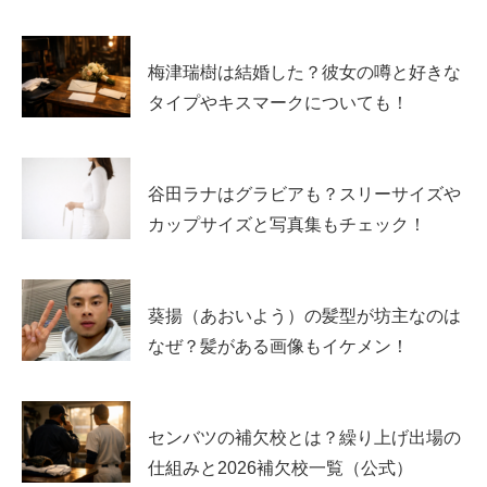
趣味・特技
非公表
所属事務所
非公表（アーティストとして活動）
梅津瑞樹は結婚した？彼女の噂と好きな
SNS
Instagram、X（アカウント名は本人発信を参照）
タイプやキスマークについても！
彫刻家の年収相場は？数字が出しにくい理由
谷田ラナはグラビアも？スリーサイズや
カップサイズと写真集もチェック！
彫刻家の収入は「会社員の給与」のように一律で語りにく
い職業です。理由は単純で、売れる年と売れない年の差が
大きく、制作費や材料費などの経費も人によって違うか
葵揚（あおいよう）の髪型が坊主なのは
ら。
なぜ？髪がある画像もイケメン！
目安として、国の統計では30代前半の平均給与は年400万
円台が中心と言われますが、彫刻家は
作品販売、制作依
センバツの補欠校とは？繰り上げ出場の
頼、展示のギャラ、助成金、講師業
など複数の収入源が混
仕組みと2026補欠校一覧（公式）
ざります。