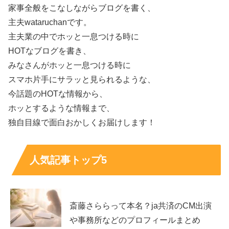
家事全般をこなしながらブログを書く、
分かっている情報だけ
を表にまとめました。非公表項目は
主夫wataruchanです。
無理に断定せず、そのまま記載しています。
主夫業の中でホッと一息つける時に
HOTなブログを書き、
氏名
白谷 琢磨
みなさんがホッと一息つける時に
読み方
しらたに たくま
スマホ片手にサラッと見られるような、
生年月日
1994年生まれ（生年月日は非公表）
今話題のHOTな情報から、
出身
佐賀県
ホッとするような情報まで、
年齢
30歳（番組紹介時点）
独自目線で面白おかしくお届けします！
職業
彫刻家
学歴
東京藝術大学 美術学部彫刻科 卒業／同大学院 修了
人気記事トップ5
主な制作
折り紙をモチーフにした木彫彩色作品、乾漆など
主な受賞
AAC最優秀賞、Brillia Art Award Cube 2024 大賞など
主な個展
HORI ORI INORI、祷鶴、UMA ほか
斎藤さららって本名？ja共済のCM出演
身長
非公表
や事務所などのプロフィールまとめ
血液型
非公表