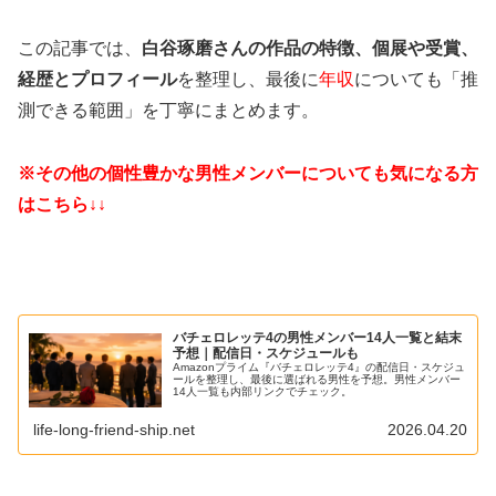
この記事では、
白谷琢磨さんの作品の特徴、個展や受賞、
経歴とプロフィール
を整理し、最後に
年収
についても「推
測できる範囲」を丁寧にまとめます。
※その他の個性豊かな男性メンバーについても気になる方
はこちら↓↓
バチェロレッテ4の男性メンバー14人一覧と結末
予想｜配信日・スケジュールも
Amazonプライム『バチェロレッテ4』の配信日・スケジュ
ールを整理し、最後に選ばれる男性を予想。男性メンバー
14人一覧も内部リンクでチェック。
life-long-friend-ship.net
2026.04.20