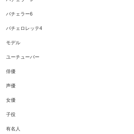
バチェラー6
バチェロレッテ4
モデル
ユーチューバー
俳優
声優
まとめ
女優
白谷琢磨
さんは折り紙を木彫で表現する彫刻家
子役
檜・漆・岩絵具などで、見た目以上に重層的な質感
有名人
をつくる