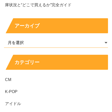
庫状況と“どこで買えるか”完全ガイド
ここから「あり得るレンジ」を置くなら、例えば小品の販
売に加えて制作依頼や展示関連の収入が積み上がること
で、
年300万円台から年800万円台
程度まで幅が出る可能
アーカイブ
性があります。
ただしギャラリーの取り分、制作原価、運搬や保管などの
経費で手元に残る額は変わるため、あくまで条件付きの推
測です。
カテゴリー
今後メディア露出や受賞が続けば、作品の単価や依頼の規
模が上がり、収入の上振れも起こり得ます。
CM
K-POP
4代目バチェロレッテ・平松里菜さん
の人柄や経歴を押さ
えておくと、男性の言動がどう刺さるか見えやすくなりま
アイドル
す。