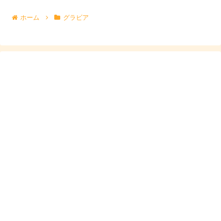
め、一般の家族としてプライベートが守られていると考え
ホーム
グラビア
るのが自然です。
兄弟の話題が伸びるほど「弟は芸能人？」と気になる人が
増えますが、現時点では
確定できる材料が出ていない
とい
うのが答えになります。
スポンサーリンク