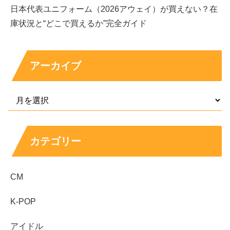
日本代表ユニフォーム（2026アウェイ）が買えない？在
庫状況と“どこで買えるか”完全ガイド
アーカイブ
カテゴリー
まとめ
CM
冴木柚葉の本名は公表されておらず
、本名か芸名か
K-POP
は本人の明言がない
プロフィールは
東京都出身・身長163cm・所属は
アイドル