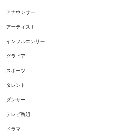
seju
などが軸
アナウンサー
経歴はグラビアだけでなく女優、リポーターなど幅
広い活動が特徴
アーティスト
兄弟は弟がいることがうかがえ、「弟（長男）」
「次男」という表現も見られる
インフルエンサー
弟がイケメンという話題は反響から広がりやすい
グラビア
が、詳細は多く公開されていない
弟が有名人だと分かる情報はなく、名前や職業も非
スポーツ
公開
タレント
家族構成や両親の職業は公表情報が少なく、実家は
東京都出身までが確実
ダンサー
実家がお金持ちかどうかは
裏づけとなる公表情報が
ない
テレビ番組
ドラマ
冴木柚葉さんは、活動の場が広がるほど「本名」「兄弟」