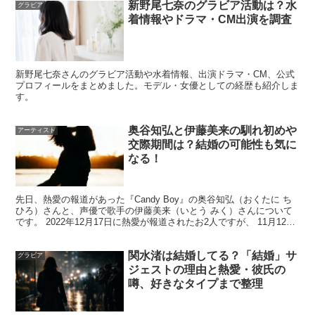
「王様のブランチ」リポーターとしての活動が話題にな
新野尾七奈のグラビア活動は？水
グラビア
着情報やドラマ・CM出演を調査
り、明るい受け答えや親しみやすさに注目が集まりまし
た。グラビアでは透明感のあるビジュアルが支持され、女
優分野でも舞台や映像作品などで経験を重ねています。
新野尾七奈さんのグラビア活動や水着情報、出演ドラマ・CM、公式
プロフィールをまとめました。モデル・女優としての経歴も紹介しま
す。
冴木柚葉さんの経歴は、
幅
広いジャンルで“顔を見かける
機会”が増えた
ことで検索数が伸びた印象です。
奥谷知弘と伊藤美来の馴れ初めや
アーティスト
交際期間は？結婚の可能性も気に
なる！
スポンサーリンク
先日、熱愛の報道があった『Candy Boy』の奥谷知弘（おくたに ち
ひろ）さんと、声優で歌手の伊藤美来（いとう みく）さんについて
です。 2022年12月17日に熱愛が報道されたお2人ですが、 11月12
日、13日、14日と伊藤美来さんの...
関水渚は結婚してる？「結婚」サ
グラビア
ジェストの理由と熱愛・彼氏の
噂、好きなタイプまで整理