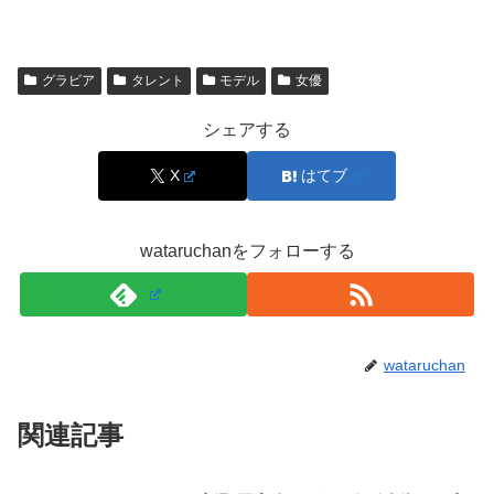
所属事務所
seju
検索で多い「冴木柚葉のプロフィール」をまとめると、
東
グラビア
タレント
モデル
女優
京都出身・身長163cm・所属はseju
が大きな軸になりま
シェアする
す。ここを押さえておくと、出演情報や活動ジャンルを追
うときにも迷いにくいです。
X
はてブ
冴木柚葉の主な芸能活動は？グラビア・女優・リ
wataruchanをフォローする
ポーターの流れ
冴木柚葉さんは、グラビアだけでなく女優活動やリポータ
wataruchan
ーとしても露出が増えてきました。中でも名前を知るきっ
かけとして多いのが、
情報番組でのリポート
や雑誌・
関連記事
WEB企画での登場です。