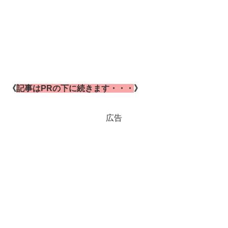
《
記事はPRの下に続きます・・・
》
広告