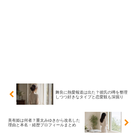
「冴木柚葉の弟がイケメン」という噂は、家族エピソード
に対する反応として広がりやすい話題です。写真や雰囲気
が少し見えるだけでも、コメントで「爽やか」「雰囲気が
いい」と盛り上がり、そこから検索される流れが生まれま
す。
このテーマで押さえておきたいのは、
“反響としてイケメ
ンと言われたことがある”
という位置づけです。弟の顔立
ちや人物像まで細かく確定できる情報が出ているわけでは
なく、話題の中心は
ファンの反応
にあります。
舞良に熱愛報道は出た？彼氏の噂を整理
しつつ好きなタイプと恋愛観も深掘り
弟は有名人？名前や職業は公開されている？
美有姫は何者？重太みゆきから改名した
理由と本名・経歴プロフィールまとめ
結論：冴木柚葉さんの弟が有名人だと分かる公表情報はあ
りません。
名前や職業、学校なども公開されていないた