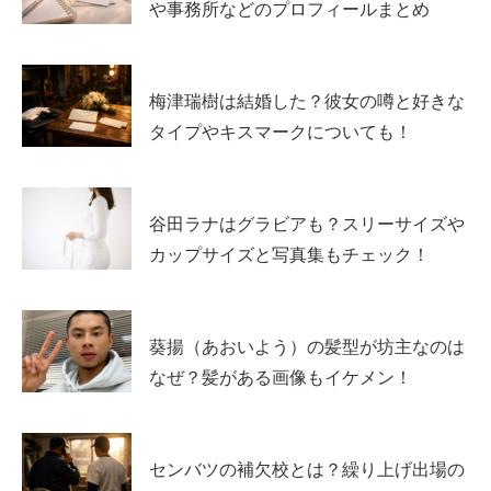
や事務所などのプロフィールまとめ
両親はどんな方？職業やエピソードはある？
結論：両親の職業や人物像は公表されていません。
冴木柚
梅津瑞樹は結婚した？彼女の噂と好きな
葉さんの発信でも、両親を詳しく紹介する形の情報は多く
タイプやキスマークについても！
なく、プライベートは大切にされている印象です。
芸能活動を続ける上で家族の支えは大きいと感じる人も多
谷田ラナはグラビアも？スリーサイズや
いですが、冴木柚葉さんの両親については
具体的な情報が
カップサイズと写真集もチェック！
出ていない
ため、確実に語れるのは「詳細は非公開」とい
うところまでになります。
葵揚（あおいよう）の髪型が坊主なのは
実家はどこ？実家はお金持ち？噂の真相は？
なぜ？髪がある画像もイケメン！
冴木柚葉さんの実家の場所について、確実に分かるのは
センバツの補欠校とは？繰り上げ出場の
「東京都出身」
という情報です。区や市町村などの細かな