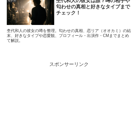
杢代和人の彼女は誰？噂の相手や
モデル
匂わせの真相と好きなタイプまで
が注目された理由
を、分かる範囲で整理します。
チェック！
冴木柚葉って兄弟はいる？弟がいるのは本当？
杢代和人の彼女の噂を整理。匂わせの真相、恋リア（オオカミ）の結
末、好きなタイプや恋愛観、プロフィール・出演作・CMまでまとめ
て解説。
結論：冴木柚葉さんには弟がいることがうかがえます。
本
人の発信で弟に触れた内容があり、「弟（長男）」や「次
スポンサーリンク
男」といった言い回しが見られるため、少なくとも弟が複
数いる可能性が高いと受け取れます。
ただし、兄弟の人数や年齢差などの詳細は公表されていま
せん。分かっているのは
「弟がいる」
という点で、そこか
ら先は新しい発信が出たときに更新されていく話題です。
弟がイケメンって本当？そう言われる理由は？