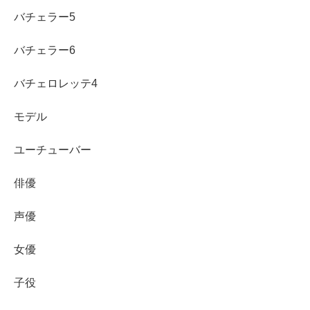
「実家」などの検索も増えやすくなります。
公開されてい
バチェラー5
る範囲
を押さえておくと、最新の出演や活躍も追いかけや
すくなります。
バチェラー6
バチェロレッテ4
モデル
ユーチューバー
俳優
声優
女優
子役