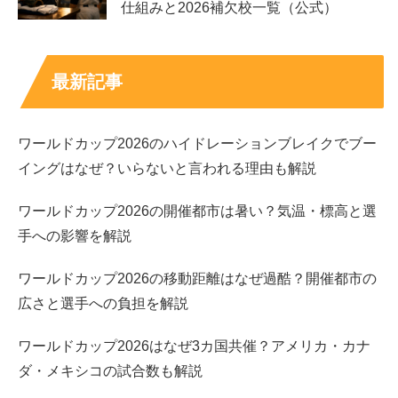
仕組みと2026補欠校一覧（公式）
地域、実家の住所に近い話は公開されていません。
また「実家がお金持ち」という噂は、立ち居振る舞いやイ
最新記事
メージから連想されて広がることがあります。しかし、
裕
福かどうかを裏づける公表情報は出ていません。
現時点の
答えは、実家の経済状況について
確定的に分かる情報はな
ワールドカップ2026のハイドレーションブレイクでブー
い
、となります。
イングはなぜ？いらないと言われる理由も解説
ワールドカップ2026の開催都市は暑い？気温・標高と選
スポンサーリンク
手への影響を解説
ワールドカップ2026の移動距離はなぜ過酷？開催都市の
広さと選手への負担を解説
ワールドカップ2026はなぜ3カ国共催？アメリカ・カナ
ダ・メキシコの試合数も解説