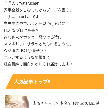
管理人：wataruchan
マです。ここでは
家族に関して分かること
と、
分からない
家事全般をこなしながらブログを書く、
こと
を整理します。
主夫wataruchanです。
主夫業の中でホッと一息つける時に
冴木柚葉の家族構成は？両親と兄弟はどんな関
HOTなブログを書き、
係？
みなさんがホッと一息つける時に
スマホ片手にサラッと見られるような、
冴木柚葉さんの家族構成について、広く確定している情報
今話題のHOTな情報から、
は多くありません。ただ、本人の発信から、
両親がいて、
ホッとするような情報まで、
兄弟として弟がいる
ことはうかがえます。
独自目線で面白おかしくお届けします！
家族の人数や年齢、住まいの詳細などは公開されていない
人気記事トップ5
ため、現時点で言えるのは
「弟の存在が確認できる」
とい
う点が中心です。家族との距離感は、たまに出るエピソー
ドから温かい雰囲気が伝わることもあります。
斎藤さららって本名？ja共済のCM出演