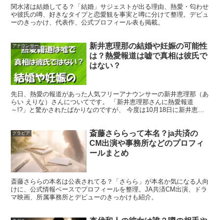
関水渚は結婚してる？「結婚」サジェストが出る理由、熱愛・匂わせ
や彼氏の噂、好きなタイプと恋愛観を事実と噂に分けて整理。デビュ
ーのきっかけ、代表作、公式プロフィール表も掲載。
新井恵理那の結婚や妊娠の可能性
アナウンサー
は？熱愛報道は嘘で真相は彼氏で
はない？
先日、熱愛の報道があった人気フリーアナウンサーの新井恵理那（あ
らい えりな）さんについてです。 「新井恵理那さんに熱愛報道
～!?」と驚かされたばかりなのですが、 今度は10月18日に新井恵理
那さんが熱愛を否定するようなインスタグラム投稿をさ...
斎藤さららって本名？ja共済の
グラビア
冴木柚葉の兄弟は？弟がイケメンって本
CM出演や事務所などのプロフィ
ールまとめ
当？有名人なのかも気になる
斎藤さららの本名は公表されてる？「さらら」が本名か気になる人向
けに、公式情報ベースでプロフィールを整理。JA共済CM出演、ドラ
次に多いのが「冴木柚葉の兄弟」「弟」の話題です。投稿
マ映画、所属事務所とデビューのきっかけも紹介。
やエピソードをきっかけに「弟がイケメン」と話題になる
こともあります。ここでは
兄弟がいるかどうか
、そして
弟