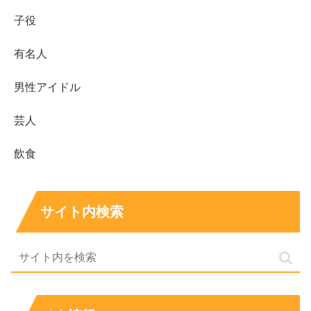
に親しんだ背景が結びつき、サジェストに残りやす
子役
いと考えられます。
有名人
釣り番組では、繊細さが必要なカワハギ回や、引き
の強いシイラ回などが話題になりやすいです。
男性アイドル
おすすめドラマは「なんで私が神説教」「新宿野戦
病院」「コタツがない家」の3本です。
芸人
迷ったら、まずは
役どころが分かりやすい作品
から
飲食
入ると、石川萌香さんの魅力が掴みやすいです。
「本名」「釣り」「ドラマ」という検索意図は、石川萌香
サイト内検索
さんの
過去の名義
と
番組・作品での露出
が重なって生まれ
ています。気になった作品から順に見ていくと、活動の広
がりがより立体的に見えてきます。