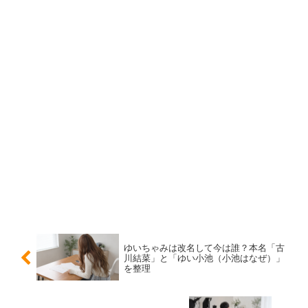
結論｜滋賀で釣りに親しんだ背景が「釣り」サジ
ェストの核
結論として、石川萌香さんと釣りの関係は
番組出演だけの
一過性ではなく、本人の経験として語られている
ことが大
きいです。
故郷の滋賀県で釣りに親しんできた、という紹介があるこ
とで、「石川萌香は釣りが趣味なの？」という疑問に対し
ては、
少なくとも釣りに馴染みがある人物
と答えられま
す。
ゆいちゃみは改名して今は誰？本名「古
川結菜」と「ゆい小池（小池はなぜ）」
を整理
SNSやバラエティ的な話題だけでなく、番組本文で背景
が触れられていると、検索する人の納得感が強くなり、関