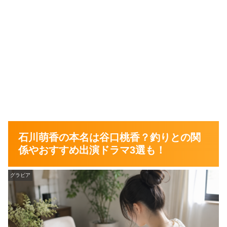
石川萌香の本名は谷口桃香？釣りとの関
係やおすすめ出演ドラマ3選も！
グラビア