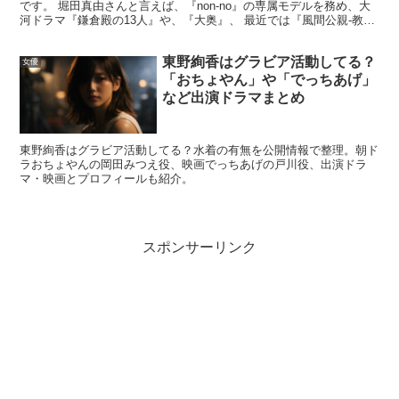
です。 堀田真由さんと言えば、『non-no』の専属モデルを務め、大
河ドラマ『鎌倉殿の13人』や、『大奥』、 最近では『風間公親-教場
0-』などへの出演でも話題を呼び、女優として...
東野絢香はグラビア活動してる？
女優
「おちょやん」や「でっちあげ」
など出演ドラマまとめ
石川萌香と釣りの関係は？サジェストに出
る理由
東野絢香はグラビア活動してる？水着の有無を公開情報で整理。朝ド
ラおちょやんの岡田みつえ役、映画でっちあげの戸川役、出演ドラ
マ・映画とプロフィールも紹介。
「石川萌香 釣り」と出てくる最大の理由は、番組出演と
本人の背景がはっきり結びついているからです。ポイント
スポンサーリンク
は、石川萌香さんが
幼いころから釣りに親しんでいた
とい
う紹介がされている点。
単なる流行語ではなく、本人のルーツと番組内容がリンク
しているため、検索サジェストに残りやすいと考えられま
す。