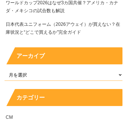
ります。医療ドラマは展開が早く、登場人物も多いぶん、
ワールドカップ2026はなぜ3カ国共催？アメリカ・カナ
役の輪郭がはっきりしていると視聴者が覚えやすいジャン
ダ・メキシコの試合数も解説
ルです。
日本代表ユニフォーム（2026アウェイ）が買えない？在
庫状況と“どこで買えるか”完全ガイド
その点、村木千佳は背景を抱えつつも現場で踏ん張る姿が
描かれ、
「ただの脇役」では終わらない存在感
がありま
す。ドラマとしての熱量も高いので、石川萌香さんの演技
アーカイブ
をしっかり見たい人に向きます。
コタツがない家｜首藤凛奈役でテンポの良さが際
立つ
カテゴリー
三本目は「コタツがない家」です。石川萌香さんは首藤凛
奈役として、主人公の職場側の人物として登場します。会
話のテンポや掛け合いが魅力の作品で、セリフ回しや空気
CM
の読み方が問われるタイプのドラマです。