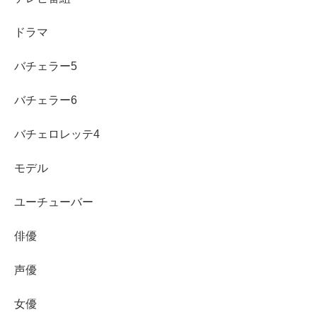
ドラマ
バチェラー5
バチェラー6
バチェロレッテ4
モデル
まとめ
ユーチューバー
俳優
石川萌香
さんの本名は
公式に公表されていません
。
声優
「谷口桃香」は
過去に使われた名義
として確認され
る情報があり、ここから本名説が広がりました。
女優
「石川萌香 釣り」は番組出演と、幼いころから釣り