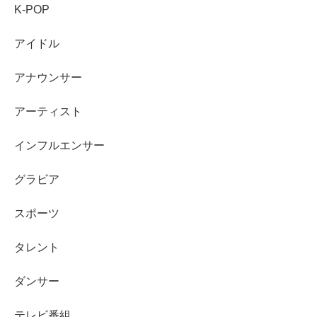
K-POP
ここで見どころになるのは、役としての可愛げと、仕事場
アイドル
のリアルな温度感の両立です。
「憧れ」や「背伸び」
がに
じむ人物像が、作品のユーモアと相性よくハマります。シ
アナウンサー
リアス一辺倒ではない作品で、石川萌香さんの別の魅力を
アーティスト
知りたい人におすすめです。
インフルエンサー
スポンサーリンク
グラビア
スポーツ
タレント
ダンサー
テレビ番組