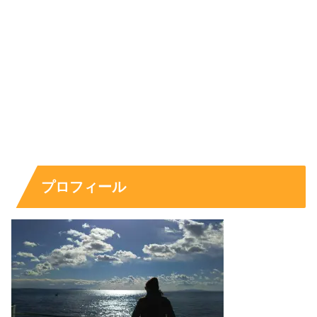
怪力シイラ回｜釣りが仕事にも強みにもなる理由
もう一つ話題になりやすいのが、シイラのように引きが強
い魚に挑む回です。力勝負の展開になりやすく、映像とし
ても盛り上がります。ここで注目したいのは、釣りが「趣
味です」で終わらず、
番組での立ち振る舞い
として魅力に
変わっている点です。
プロフィール
タレント性が問われる場面で、リアクションや集中して挑
む姿が印象に残ると、視聴後に「石川萌香 釣り」と検索
する動きが自然に起きます。釣りの経験がある人ほど共感
しやすく、未経験の人には入り口になる。こうした広がり
が、サジェストに残る理由の一つです。