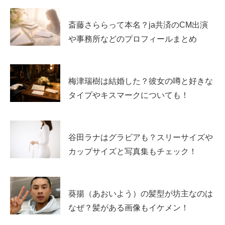
斎藤さららって本名？ja共済のCM出演
石川萌香のおすすめ出演ドラマ3選
や事務所などのプロフィールまとめ
石川萌香さんのドラマは、役どころが分かりやすく、作品
梅津瑞樹は結婚した？彼女の噂と好きな
の話題性も高いものから入るのが近道です。ここでは「ま
タイプやキスマークについても！
ず見てほしい」3作品を厳選します。
ポイントは、
石川萌香さんの雰囲気が役柄にどう活かされ
谷田ラナはグラビアも？スリーサイズや
ているか
。作品ごとに違う表情が見えるので、「石川萌香
カップサイズと写真集もチェック！
ドラマ」で迷ったときの指標になります。
なんで私が神説教｜渋谷恋役で光る等身大の存在
葵揚（あおいよう）の髪型が坊主なのは
感
なぜ？髪がある画像もイケメン！