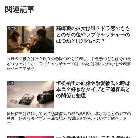
関連記事
プロフィールは
公式プロフィールを軸
に、公開情報として
広く流通している項目を整理します。数字や所属は更新さ
れることがあるため、最新は公式の発信もあわせて確認す
高崎凌の彼女は誰？ドラ恋のもも
モデル
とのその後やラブキャッチャーの
ると安心です。
はつねとは別れたの？
項目
内容
高崎凌の彼女は誰？現在の恋愛の噂を整理し、ドラ恋のももはその後
どうなったのか、ラブキャッチャーのはつねとは別れたのかを公表情
名前
石川萌香
報ベースで解説。
生年月日
2001年3月22日
出身
滋賀県
恒松祐里の結婚や熱愛彼氏の噂は
女優
本当？好きなタイプと三浦春馬と
身長
162cm
の関係も整理
血液型
A型
所属事務所
イープロダクション
恒松祐里は結婚してる？熱愛彼氏の噂の真相や、清水尋也とのデマの
整理、好きなタイプと三浦春馬との関係まで分かりやすく解説しま
特技
アイススケート
す。
趣味・関心
ダンス ほか
主な受賞・
国民的美少女コンテスト受賞歴、キャンペーンモデル起
グラビア