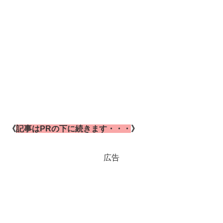
《
記事はPRの下に続きます・・・
》
広告