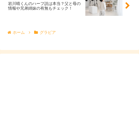
連ワードとして定着しやすいのも特徴です。
岩川晴くんのハーフ説は本当？父と母の
情報や兄弟姉妹の有無もチェック！
釣りびと万歳出演｜冬カワハギ回の見どころと魅
力
ホーム
グラビア
釣り番組で注目された回の一つが、冬のカワハギを狙う内
容です。カワハギ釣りはアタリが小さく、エサだけ取られ
てしまうことも多い「繊細さが問われる釣り」として知ら
れます。番組では、そんな難しさに向き合いながら挑戦す
る姿が見どころになります。
さらに、釣った魚を味わうシーンまで含めて、視聴者が
「やってみたい」と感じる流れになりやすいのもポイント
です。石川萌香さんを検索して「釣り」と出た人にとって
は、
なぜ釣りが話題なのか
が一発で腑に落ちる回と言えま
す。