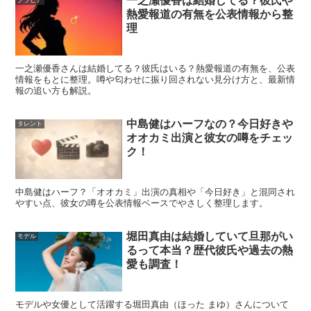
一之瀬優香は結婚してる？彼氏や
熱愛報道の有無を公表情報から整
実績
用歴 ほか
理
スポンサーリンク
一之瀬優香さんは結婚してる？彼氏はいる？熱愛報道の有無を、公表
情報をもとに整理。噂や匂わせに振り回されない見分け方と、最新情
報の追い方も解説。
中島健はハーフなの？今日好きや
タレント
オオカミ出演と彼女の噂をチェッ
ク！
中島健はハーフ？「オオカミ」出演の真相や「今日好き」と混同され
やすい点、彼女の噂を公表情報ベースでやさしく整理します。
堀田真由は結婚していて旦那がい
モデル
るって本当？歴代彼氏や過去の熱
愛も調査！
モデルや女優として活躍する堀田真由（ほった まゆ）さんについて