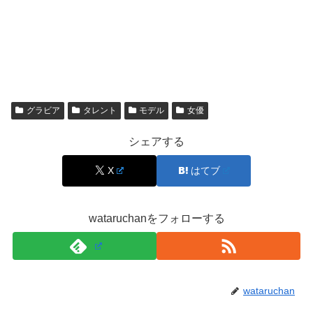
も少しずつ出演の場を広げていきました。
近年はドラマ出演が増え、「この作品で見て気になった」
という人も多いはずです。さらに、キャンペーンモデルと
しての起用歴など、広告・スチールの実績も積み上げてい
グラビア
タレント
モデル
女優
るのが特徴です。
シェアする
モデルの経験で培った表現力
が、役柄の雰囲気づくりにも
X
はてブ
生きている印象があります。検索ワードの中心である「石
川萌香 本名」だけでなく、「石川萌香 ドラマ」と一緒に
調べられるのは、こうした露出の広がりが背景にありま
wataruchanをフォローする
す。
公式プロフィール表｜生年月日・出身・身長・血
液型・所属事務所など
wataruchan