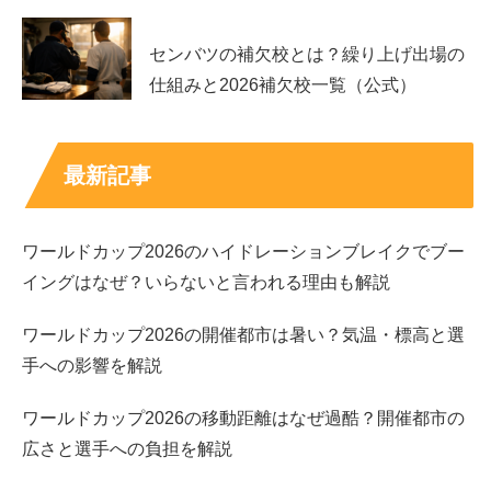
おすすめの一本目は「なんで私が神説教」です。石川萌香
さんは渋谷恋役として登場し、流行に敏感で、美容やトレ
センバツの補欠校とは？繰り上げ出場の
ンドに強いキャラクターとして描かれます。こうした現代
仕組みと2026補欠校一覧（公式）
的な役どころは、視聴者が「身近にいそう」と感じやす
く、印象に残りやすいのが特徴です。
最新記事
特に、教室や人間関係の空気感の中で、
ちょっとした一言
や表情
がキャラを立たせます。「石川萌香って誰？」と気
ワールドカップ2026のハイドレーションブレイクでブー
になった人が最初に見るドラマとして、入りやすい作品で
イングはなぜ？いらないと言われる理由も解説
す。
ワールドカップ2026の開催都市は暑い？気温・標高と選
新宿野戦病院｜村木千佳役で見せる芯の強さ
手への影響を解説
ワールドカップ2026の移動距離はなぜ過酷？開催都市の
二本目は「新宿野戦病院」です。石川萌香さんは村木千佳
広さと選手への負担を解説
役として、病院という緊張感のある現場の中で物語に関わ