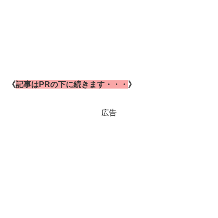
《
記事はPRの下に続きます・・・
》
広告