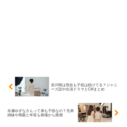
近年のドラマでは、優等生や繊細な学生役だけでなく、影
のある役や刺さる台詞を担う役も印象的。
“かわいい子
役”で止まらない
のが、新井美羽さんの現在地です。
スポンサーリンク
岩川晴は現在も子役は続けてる？ジャニ
ーズ説や出演ドラマとCMまとめ
永瀬ゆずなさんって弟も子役なの？兄弟
姉妹や両親と年収も相場から推測