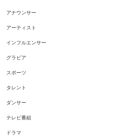
子役としての確かな土台に、現在の表現が重なって、これ
アナウンサー
からの代表作がさらに増えていく俳優です。気になった作
品から順に観ていくと、新井美羽さんの“今”がいっそう面
アーティスト
白く感じられます。
インフルエンサー
グラビア
スポーツ
タレント
ダンサー
テレビ番組
ドラマ