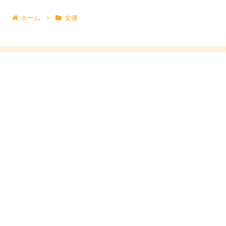
ホーム
女優
新井美羽の出演ドラマ・映画の代表作
新井美羽さんの代表作は、子役時代の国民的作品だけでな
く、近年のドラマや映画にも広がっています。ここでは
「まず押さえたい代表作」を、ドラマと映画に分けて紹
介。役どころも添えて、
初見でも選びやすい
形にまとめま
す。
代表作のドラマ：子役期から近年まで