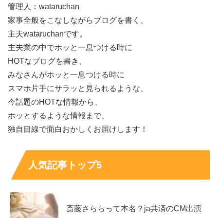
管理人：wataruchan
特に「スカイキャッスル」以降は、
演技の質感が一段変わ
家事全般をこなしながらブログを書く、
った
と感じる人も多いはずです。
主夫wataruchanです。
主夫業の中でホッと一息つける時に
代表作の映画：等身大の役で存在感
HOTなブログを書き、
みなさんがホッと一息つける時に
映画でも新井美羽さんは着実に経験を積んでいます。たと
スマホ片手にサラッと見られるような、
えば「幼な子われらに生まれ」では
恵理子
役として家族の
今話題のHOTな情報から、
物語に関わり、「ディア・ファミリー」では
坪井寿美
役で
ホッとするような情報まで、
作品のリアリティを支えます。
独自目線で面白おかしくお届けします！
さらに「雪の花 ーともに在りてー」や「青春ゲシュタル
人気記事トップ5
ト崩壊」など、時代ものから現代の青春群像まで振れ幅が
あるのも特徴。
“作品ごとに別人に見える”
タイプの俳優と
して、今後の主演級の動きにも期待が集まります。
斎藤さららって本名？ja共済のCM出演