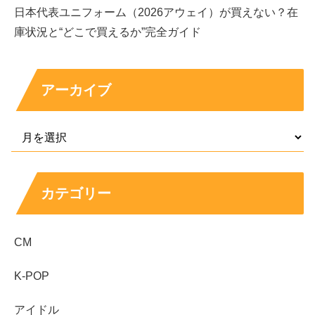
日本代表ユニフォーム（2026アウェイ）が買えない？在
庫状況と“どこで買えるか”完全ガイド
新井美羽さんは現在も俳優として活動し、ドラマ出
演も続いている
直近の出演例として「無垢なる証人」などがあり、
アーカイブ
役どころも広がっている
子役期は幼少期役で注目され、「直虎」「わろてん
か」で全国的に知られた
プロフィールは東京都出身、2006年9月17日生まれ、
所属はトップコート
カテゴリー
代表作ドラマは「この世界の片隅に」「スカイキャ
ッスル」など、近年の印象作も多い
CM
代表作映画は「幼な子われらに生まれ」「ディア・
ファミリー」などが入り口に向く
K-POP
最新情報は公式発表を起点に確認
すると迷いにくい
アイドル