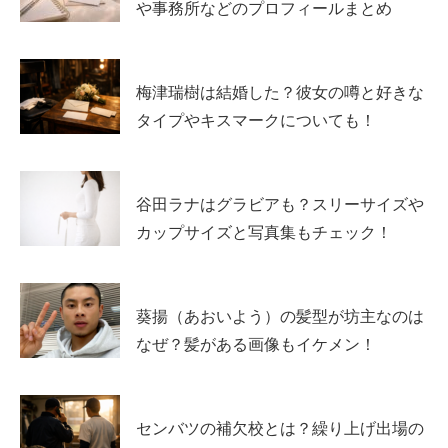
や事務所などのプロフィールまとめ
新井美羽の代表作、初見におすすめの見方
初めて追うなら「子役の代表作」→「近年のドラマ」
梅津瑞樹は結婚した？彼女の噂と好きな
→「映画」の順
が分かりやすいです。まず「わろてんか」
タイプやキスマークについても！
「おんな城主 直虎」で子役としての核を確認し、「この
世界の片隅に」で繊細な表現を味わう。
谷田ラナはグラビアも？スリーサイズや
その上で「スカイキャッスル」や「無垢なる証人」といっ
カップサイズと写真集もチェック！
た近年のドラマに進むと、現在の変化がはっきり見えま
す。最後に映画を観ると、
役の幅の広さ
が立体的に伝わり
ます。
葵揚（あおいよう）の髪型が坊主なのは
なぜ？髪がある画像もイケメン！
スポンサーリンク
センバツの補欠校とは？繰り上げ出場の