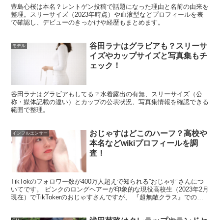
豊島心桜は本名？レントゲン投稿で話題になった理由と名前の由来を
なる場面を任されやすいタイプ。
整理。スリーサイズ（2023年時点）や血液型などプロフィールを表
で確認し、デビューのきっかけや経歴もまとめます。
転機として語られやすいのが、大河ドラマ「おんな城主
谷田ラナはグラビアも？スリーサ
モデル
直虎」や朝ドラ「わろてんか」などの大型作品での起用で
イズやカップサイズと写真集もチ
す。そこから“子役”の枠を超え、現在は年齢相応の役どこ
ェック！
ろでも確かな存在感を見せています。
谷田ラナはグラビアもしてる？水着露出の有無、スリーサイズ（公
称・媒体記載の違い）とカップの公表状況、写真集情報を確認できる
新井美羽プロフィール表
範囲で整理。
おじゃすはどこのハーフ？高校や
インフルエンサー
新井美羽さんのプロフィール
を、公表されている情報を中
本名などwikiプロフィールを調
査！
心に表でまとめます。非公表の項目は無理に断定せず、
非
公表
として記載します。
TikTokのフォロワー数が400万人超えで知られる”おじゃす”さんにつ
いてです。 ピンクのロングヘアーが印象的な現役高校生（2023年2月
現在）でTikTokerのおじゃすさんですが、 『超無敵クラス』でのレ
項目
内容
ギュラーや、『さんま御殿』への...
名前
新井美羽（あらい みう）