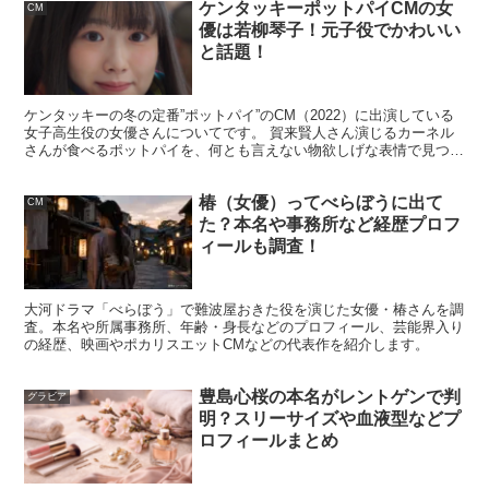
ケンタッキーポットパイCMの女
CM
優は若柳琴子！元子役でかわいい
と話題！
新井美羽の子役経歴とプロフィール
ケンタッキーの冬の定番”ポットパイ”のCM（2022）に出演している
女子高生役の女優さんについてです。 賀来賢人さん演じるカーネル
さんが食べるポットパイを、何とも言えない物欲しげな表情で見つめ
新井美羽さんは“子役として活躍していた人”という印象が
るかわいい女優さんは、 若柳琴子（わかやなぎ こ...
強い一方で、実は長いキャリアのなかで演じ方を更新し続
椿（女優）ってべらぼうに出て
CM
けています。ここでは、子役経歴の流れと、プロフィール
た？本名や事務所など経歴プロフ
ィールも調査！
を表で整理。
公表情報の範囲
で、分かりやすくまとめま
す。
大河ドラマ「べらぼう」で難波屋おきた役を演じた女優・椿さんを調
査。本名や所属事務所、年齢・身長などのプロフィール、芸能界入り
新井美羽はいつから子役？経歴の転機
の経歴、映画やポカリスエットCMなどの代表作を紹介します。
豊島心桜の本名がレントゲンで判
グラビア
明？スリーサイズや血液型などプ
新井美羽さんは幼い頃から活動を始め、ドラマの現場を数
ロフィールまとめ
多く経験してきました。子役期は、主人公や主要人物の
幼
少期役
で印象を残すことが多く、短い登場でも物語の核と