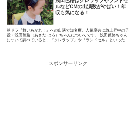
浅田芭路はクレラップやランドセ
CM
生年月日
2006年9月17日
ルなどCMの出演数がやばい！年
収も気になる！
出身
東京都
身長
156cm
朝ドラ『舞いあがれ！』への出演で知名度、人気度共に急上昇中の子
血液型
非公表
役・浅田芭路（あさだ はろ）ちゃんについてです。 浅田芭路ちゃん
について調べていると、『クレラップ』や『ランドセル』といった関
趣味・特技
ダンス、英語、逆立ち、お絵かき、歌、乗馬 など
連キーワードが出てくるので、 「なんのこっちゃ？」と...
所属事務所
トップコート
活動開始
2009年頃から活動
スポンサーリンク
子役から“俳優”へ：新井美羽の強み
新井美羽さんの強みは、場面ごとの温度を細かく変えられ
るところ。子役期は感情の芯をまっすぐ出す役で光り、成
長してからは
揺れる気持ち
や、言葉にしない葛藤を表情と
間で見せる役も増えました。