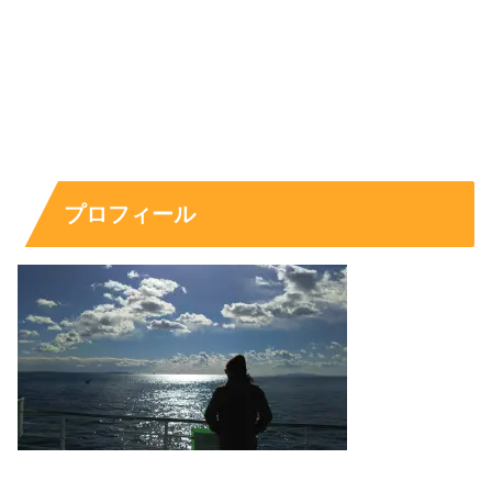
新井美羽さんの代表作ドラマ
として、次の作品は押さえて
おくと流れがつかみやすいです。
おんな城主 直虎
：主人公の幼少期（おとわ）など、
物語の起点で印象を残す
プロフィール
わろてんか
：主人公・てんの幼少期を演じ、芯の強
さが伝わる
この世界の片隅に
：主人公・すずの幼少期で、時代
の空気を自然にまとわせる
スカイキャッスル
：浅見瑠璃役で、子役期とは違う
表現の鋭さが話題に
無垢なる証人
：前田奈月役で、友人として寄り添う
顔と複雑さを併せ持つ