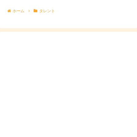
ホーム
タレント
舞良の好きなタイプと恋愛観まとめ
彼氏や熱愛が“確定しにくい”一方で、好きなタイプや恋愛
観は本人発言として追いやすいのが強みです。舞良さん
は、見た目の好みだけでなく「どういう関係が心地いい
か」も言葉にしています。ここでは
舞良さんの“恋の軸”
が
見えるポイントを、分かりやすくまとめます。