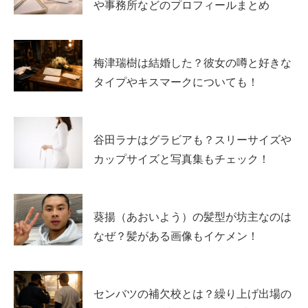
や事務所などのプロフィールまとめ
景にあるのは
無理して取り繕わない距離感
への憧れ。
好きなタイプに「自然な切り替えができる人」を挙げてい
梅津瑞樹は結婚した？彼女の噂と好きな
る点ともつながっていて、気を遣いすぎず一緒にいられる
タイプやキスマークについても！
関係を大事にしていそうです。
スポンサーリンク
谷田ラナはグラビアも？スリーサイズや
カップサイズと写真集もチェック！
葵揚（あおいよう）の髪型が坊主なのは
なぜ？髪がある画像もイケメン！
センバツの補欠校とは？繰り上げ出場の