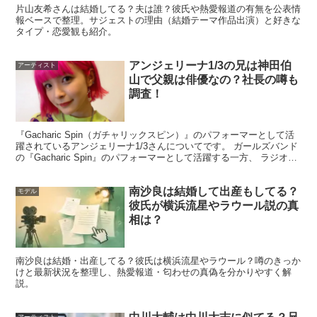
片山友希さんは結婚してる？夫は誰？彼氏や熱愛報道の有無を公表情
がりがそのまま現実の交際に直結するとは限りません。こ
報ベースで整理。サジェストの理由（結婚テーマ作品出演）と好きな
こでは
番組内の結果と、番組後の話を分けて
整理します。
タイプ・恋愛観も紹介。
アンジェリーナ1/3の兄は神田伯
アーティスト
恋ステ：舞良は「しょう」に告白、でも結ばれな
山で父親は俳優なの？社長の噂も
かった
調査！
『Gacharic Spin（ガチャリックスピン）』のパフォーマーとして活
恋ステ（シーズン5）では、舞良さん（当時の表記はメド
躍されているアンジェリーナ1/3さんについてです。 ガールズバンド
ウズ舞良）が「しょう」をめぐる三角関係の一角に。最終
の『Gacharic Spin』のパフォーマーとして活躍する一方、 ラジオパ
ーソナリティやゲストコメ...
局面で舞良さんは想いを伝えますが、しょうの返答は
「友
南沙良は結婚して出産もしてる？
モデル
達という感覚が強い」
という趣旨で、結果として恋は実り
彼氏が横浜流星やラウール説の真
ませんでした。
相は？
「いい感じだったのに…」と感じた人が多いからこそ、今
南沙良は結婚・出産してる？彼氏は横浜流星やラウール？噂のきっか
けと最新状況を整理し、熱愛報道・匂わせの真偽を分かりやすく解
も検索されやすいポイントです。
説。
アーティスト