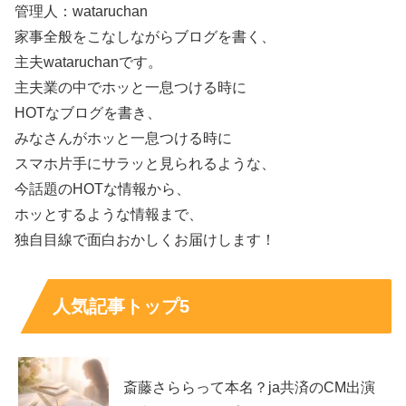
管理人：wataruchan
家事全般をこなしながらブログを書く、
舞良さんは恋愛で「疑って疲れるより、信じて騙されるほ
主夫wataruchanです。
うがいい」という考え方を語っています。隠し事をしたく
主夫業の中でホッと一息つける時に
ない、相手にもしてほしくない、という価値観がベースに
HOTなブログを書き、
あり、関係性のキーワードは
信頼
。
みなさんがホッと一息つける時に
スマホ片手にサラッと見られるような、
また、初対面で一気に好きになるというより、関わるうち
今話題のHOTな情報から、
に気持ちが育つタイプとも話していて、じっくり型の恋愛
ホッとするような情報まで、
観がうかがえます。
独自目線で面白おかしくお届けします！
小ネタ：彼氏の前でオナラはアリ？「気を遣いす
ぎない関係」が理想
人気記事トップ5
舞良さんは以前、恋人には自分の前でオナラをしてほし
い、という趣旨の発言で場を驚かせたことがあります。も
斎藤さららって本名？ja共済のCM出演
ちろん本気半分・笑い半分のニュアンスもありますが、背