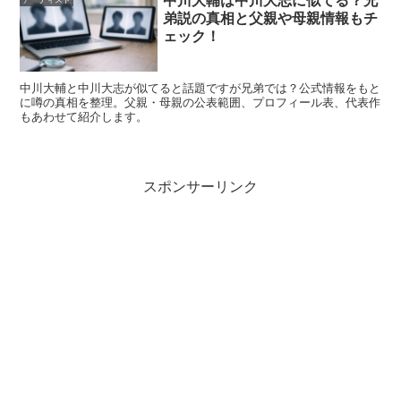
中川大輔は中川大志に似てる？兄
オオカミ：マイラは「せいな」と紆余曲折の末に
弟説の真相と父親や母親情報もチ
成立
ェック！
『彼とオオカミちゃんには騙されない』では、マイラ（新
中川大輔と中川大志が似てると話題ですが兄弟では？公式情報をもと
に噂の真相を整理。父親・母親の公表範囲、プロフィール表、代表作
井舞良）として参加。途中で気持ちが揺れたり疑われたり
もあわせて紹介します。
しながらも、せいな（高橋聖那）との関係は深まり、番組
の流れとしては
“恋を実らせた”形でハッピーエンド
になり
ました。
スポンサーリンク
ドラマチックな展開だった分、「このまま彼氏になっ
た？」と気になる人が多いのも納得です。
番組後に付き合った？「成立」と「交際」は別も
のとして見る
恋リアは“成立”が大きなゴールですが、そこから先は当事