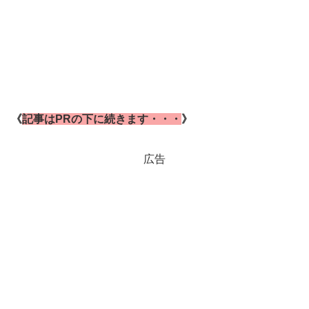
《
記事はPRの下に続きます・・・
》
広告