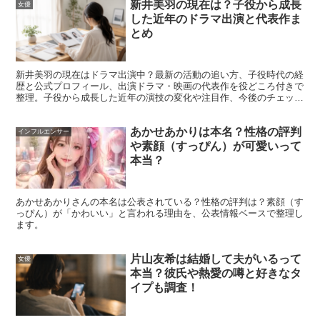
新井美羽の現在は？子役から成長
女優
した近年のドラマ出演と代表作ま
とめ
新井美羽の現在はドラマ出演中？最新の活動の追い方、子役時代の経
歴と公式プロフィール、出演ドラマ・映画の代表作を役どころ付きで
整理。子役から成長した近年の演技の変化や注目作、今後のチェック
ポイントまでわかります。
あかせあかりは本名？性格の評判
インフルエンサー
や素顔（すっぴん）が可愛いって
本当？
舞良は恋ステ・オオカミで結ばれた？恋の
あかせあかりさんの本名は公表されている？性格の評判は？素顔（す
っぴん）が「かわいい」と言われる理由を、公表情報ベースで整理し
流れを検証
ます。
片山友希は結婚して夫がいるって
女優
「恋ステに出てたけど結ばれなかったの？」「オオカミで
本当？彼氏や熱愛の噂と好きなタ
イプも調査！
は成立した？」は、舞良さんの恋愛検索で特に多い疑問で
す。番組内の出来事は分かりやすい一方で、放送の盛り上