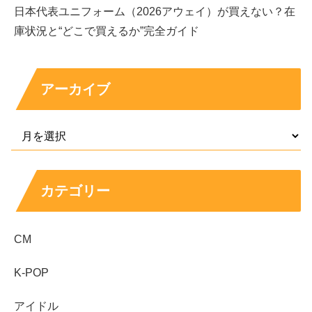
恋ステでは「しょう」に告白したが、結果は結ばれ
日本代表ユニフォーム（2026アウェイ）が買えない？在
ない形になった
庫状況と“どこで買えるか”完全ガイド
オオカミでは「せいな」と紆余曲折を経て番組内で
成立し、ハッピーエンドの流れ
アーカイブ
番組内の成立と、番組後の交際は別
として見ると納
得感が高い
好きなタイプは筋肉だけでなく、姿勢や歩き方な
ど“整っている雰囲気”も重視
恋愛観は「信じて向き合う」「隠し事が少ない関
係」を大切にする印象
カテゴリー
小ネタの“オナラ発言”からも、気を遣いすぎない距離
感が理想像として見える
CM
舞良さんの恋愛は、噂よりも
本人の言葉にある「信頼」や
K-POP
「自然体」
がいちばんのヒントになりそうです。彼氏・熱
アイドル
愛の情報を追うときも、焦らず「確かな根拠があるか」を