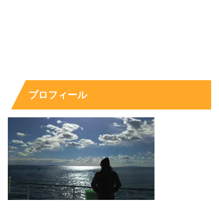
舞良の好きなタイプ：筋肉だけじゃなく「姿勢・
歩き方」も重視
好きな男性のタイプとして挙がりやすいのは「筋肉がある
人」。ただし単にマッチョ好きというより、
自分の体と向
き合っている人に惹かれる
というニュアンスが大きいで
プロフィール
す。
さらに、姿勢がいい・体のバランスがいい・歩き方がきれ
い、といった“全体の雰囲気”もチェックするタイプ。外見
の一点突破より、日々の積み重ねがにじむ人が刺さりそう
です。
舞良の恋愛観：疑って疲れるより「信じて向き合
う」