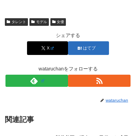
や発言の“決定打”があるか
をまず確認し、次に「信頼でき
る形で報じられているか」を見ます。共演や番組の演出だ
けで断定しないことが大切です。
タレント
モデル
女優
シェアする
気になる場合は「いつ、どこで、誰が言ったか」が具体的
かどうかで判断するとブレにくくなります。
X
はてブ
スポンサーリンク
wataruchanをフォローする
wataruchan
関連記事