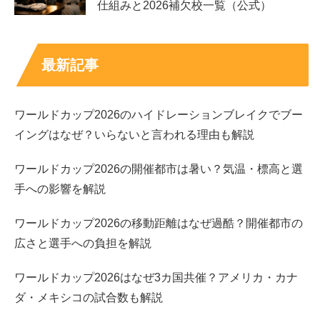
仕組みと2026補欠校一覧（公式）
最新記事
ワールドカップ2026のハイドレーションブレイクでブー
イングはなぜ？いらないと言われる理由も解説
ワールドカップ2026の開催都市は暑い？気温・標高と選
まとめ
手への影響を解説
ワールドカップ2026の移動距離はなぜ過酷？開催都市の
舞良の彼氏・熱愛は、公表情報があるかどうかでま
広さと選手への負担を解説
ず判断
するとブレにくい
ワールドカップ2026はなぜ3カ国共催？アメリカ・カナ
恋リア出演があるため「熱愛の噂」が検索されやす
ダ・メキシコの試合数も解説
いが、演出や空気感だけで断定はできない