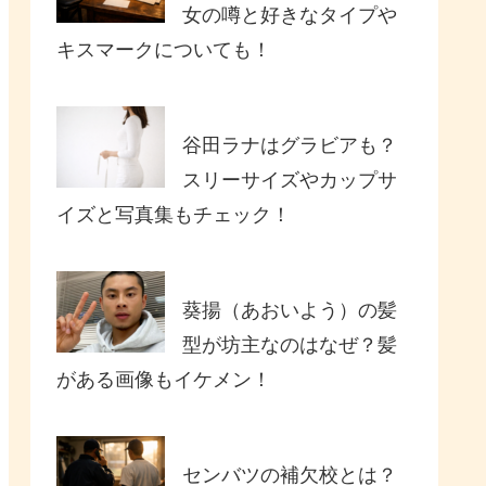
女の噂と好きなタイプや
キスマークについても！
谷田ラナはグラビアも？
スリーサイズやカップサ
イズと写真集もチェック！
葵揚（あおいよう）の髪
型が坊主なのはなぜ？髪
がある画像もイケメン！
センバツの補欠校とは？