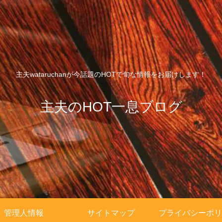
主夫wataruchanが今話題のHOTで旬な情報をお届けします！
主夫のHOT一息ブログ
管理人情報
サイトマップ
プライバシーポリ