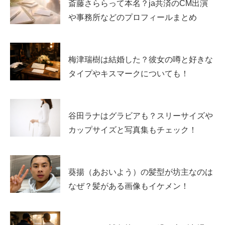
気軽に見られるものからでOK。ここでは、
入口になりや
斎藤さららって本名？ja共済のCM出演
すい作品
を中心に紹介していきます。
や事務所などのプロフィールまとめ
代表作はこれ｜映画で知名度が上がった作品たち
梅津瑞樹は結婚した？彼女の噂と好きな
タイプやキスマークについても！
中田青渚さんの代表作をざっくり挙げるなら、映画での評
価が大きいです。タイトルだけ知っている人も多いところ
だと、「街の上で」「あの頃。」「うみべの女の子」な
谷田ラナはグラビアも？スリーサイズや
ど。作品によって役の温度感がかなり違うので、「同じ
カップサイズと写真集もチェック！
人？」ってなる幅があります。
近年の出演作では「市子」や「赤羽骨子のボディガード」
葵揚（あおいよう）の髪型が坊主なのは
などもあり、話題作にきちんと呼ばれている印象。CMで
なぜ？髪がある画像もイケメン！
気になった人は、まずは一本だけ映画を見てみると、表情
の作り方や間の取り方が分かって、
好きが固まる
人が多い
と思います。