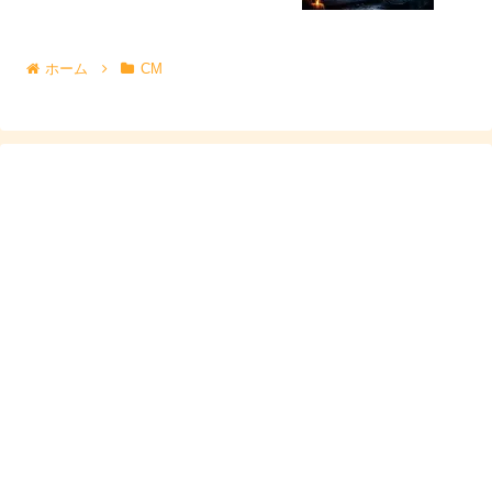
アウトランダーPHEVのCMも、まさにその流れで、
名前
を知る人が増えた
ケースだと思います。
ホーム
CM
注目された理由は？新人賞受賞で「演技派」とし
ても話題
「CMで知ったけど、俳優としてはどうなの？」という人
に分かりやすいのが受賞歴。中田青渚さんは複数の映画で
の演技が評価され、新人賞を受賞した実績があります。
派手な演出で目立つというより、日常の中の感情を細かく
積み上げるのが得意で、視聴者が「この子の目線、リアル
だな」と感じやすいタイプ。
CMの自然なリアクションが刺さるのも、こういう土台が