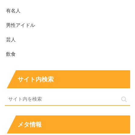
CMでは販売スタッフ役で、自然なリアクションが印
象的
有名人
映画での演技が評価され、新人賞受賞の実績もある
男性アイドル
代表作は「街の上で」「あの頃。」「うみべの女の
子」など
芸人
「似てるかも」と迷ったら、目元と表情のほどけ方
飲食
をチェック
公式情報は所属事務所プロフィールを基準にすると
安心
サイト内検索
CMで「誰だろう？」となった正体が分かると、作品をた
どる楽しさが一気に増えます。中田青渚さんは、静かな表
情でも印象を残すタイプなので、気になった人ほど作品で
さらにハマりやすいはずです。
メタ情報