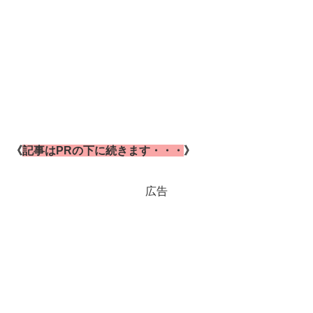
《
記事はPRの下に続きます・・・
》
広告