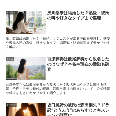
浅川梨奈は結婚した？熱愛・彼氏
アイドル
の噂や好きなタイプまで整理
浅川梨奈は結婚した？「結婚」サジェストが出る理由を整理し、熱愛
や彼氏の噂の真偽、好きなタイプ・恋愛観・結婚願望まで分かりやす
く解説。
百瀬夢奏は飯尾夢奏から改名した
モデル
のはなぜ？本名や現在の活動も調
査
百瀬夢奏さんは飯尾夢奏から改名した？改名理由や本名に関する情
報、子役・モデル時代の経歴、活動自粛後の現在について、公式情報
や報道をもとにわかりやすく紹介します。
坂口風詩の彼氏は森田桐矢？ドラ
グラビア
恋“とうふう”のあらすじとキスシ
ーンが話題に