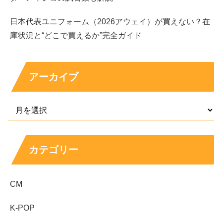
Q&A｜「誰？」を解決した後によくある疑問
日本代表ユニフォーム（2026アウェイ）が買えない？在
庫状況と“どこで買えるか”完全ガイド
Q：名前の読み方は？
A：中田青渚（なかた せいな）さんです。読み方が分かる
と一気に検索しやすくなります。
アーカイブ
Q：アウトランダーのCMはどの篇？
A：三菱「新型アウトランダーPHEV」のCM「うっとり
スタッフ」篇です。販売スタッフ役で出演しています。
カテゴリー
Q：公式情報はどこで見るのが確実？
A：所属事務所の公式プロフィールが基準になります。
SNSはなりすましもあるので、本人確認ができる導線か
CM
ら辿るのが安心です。
K-POP
Q：次に追うなら何がおすすめ？