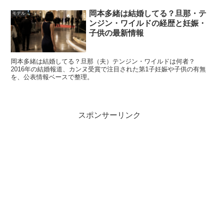
岡本多緒は結婚してる？旦那・テ
モデル
ンジン・ワイルドの経歴と妊娠・
名前
中田青渚
子供の最新情報
読み方
なかた せいな
生年月日
2000年1月6日
岡本多緒は結婚してる？旦那（夫）テンジン・ワイルドは何者？
出身地
兵庫県
2016年の結婚報道、カンヌ受賞で注目された第1子妊娠や子供の有無
を、公表情報ベースで整理。
身長
165cm
所属
アミューズ
主な活動
映画・ドラマ・CM
スポンサーリンク
まず押さえたいのは、読み方が「せいな」なところ。見た
目の雰囲気だけで覚えていると、検索でたどり着けない原
因になりがちなので、ここが一番大事です。
身長は165cmで、画面に映ったときのバランスがよく、
ス
ッとした存在感
が出やすいタイプ。公式情報は所属事務所