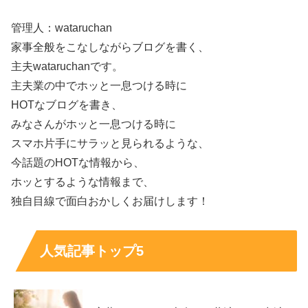
管理人：wataruchan
家事全般をこなしながらブログを書く、
主夫wataruchanです。
主夫業の中でホッと一息つける時に
HOTなブログを書き、
みなさんがホッと一息つける時に
中田青渚の出演作品まとめ｜ドラマ・映
画・CMで何に出てた？
スマホ片手にサラッと見られるような、
今話題のHOTな情報から、
ホッとするような情報まで、
最後は「結局、何に出てた人？」をスッキリさせるパー
独自目線で面白おかしくお届けします！
ト。CMで気になった人ほど、過去作を見返して「やっぱ
りいいな」となることが多いので、代表作と探し方をまと
人気記事トップ5
めます。
作品は年代順に追うと成長が見えて面白いですが、まずは