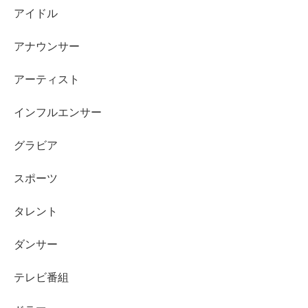
アイドル
A：まずは映画を一本。演技の強みが分かりやすく、CM
で感じた魅力が「たまたまじゃなかった」と納得しやすい
アナウンサー
です。
気になった熱
があるうちに一本見るのがいちばん早
いです。
アーティスト
インフルエンサー
スポンサーリンク
グラビア
スポーツ
タレント
ダンサー
テレビ番組