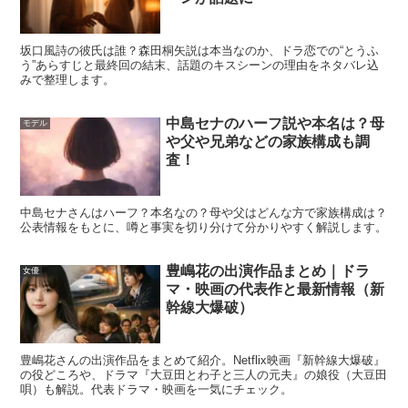
中田青渚のプロフィールまとめ｜年齢・身
坂口風詩の彼氏は誰？森田桐矢説は本当なのか、ドラ恋での“とうふ
長・出身・所属
う”あらすじと最終回の結末、話題のキスシーンの理由をネタバレ込
みで整理します。
中島セナのハーフ説や本名は？母
モデル
「名前は分かった、じゃあどんな人？」の次に知りたいの
や父や兄弟などの家族構成も調
がプロフィール。中田青渚さんはモデル活動を経て俳優へ
査！
広がっていき、映画やドラマでも着実に存在感を積み上げ
てきたタイプです。
中島セナさんはハーフ？本名なの？母や父はどんな方で家族構成は？
公表情報をもとに、噂と事実を切り分けて分かりやすく解説します。
ここでは、まず基本情報を表で整理し、そのあとにデビュ
豊嶋花の出演作品まとめ｜ドラ
女優
ーのきっかけや注目されたポイントをざっくり分かりやす
マ・映画の代表作と最新情報（新
幹線大爆破）
くまとめます。
プロフィールを一気見
しておくと、作品を
追うときにも迷いません。
豊嶋花さんの出演作品をまとめて紹介。Netflix映画『新幹線大爆破』
の役どころや、ドラマ『大豆田とわ子と三人の元夫』の娘役（大豆田
中田青渚のプロフィール表｜読み方や基本情報
唄）も解説。代表ドラマ・映画を一気にチェック。