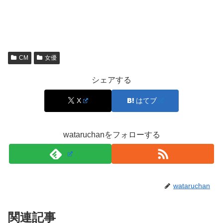
似てる女優が多くて迷う？見分けポイントはここ
中田青渚さんは透明感のある正統派の雰囲気なので、「誰
かに似てる」と感じる人も多いはず。迷ったときの見分け
CM
女優
ポイントは、目元のやわらかさと、表情の変化のさせ方。
シェアする
目の印象が強いのにきつく見えないところと、笑うと一気
に親しみが出るところが特徴です。
X
はてブ
あと、話しているときに口角を大きく上げるというより、
wataruchanをフォローする
ふっと表情がほどける感じがあるので、静かなシーンほど
本人らしさが出ます。「似てる…でも違う…」となった
ら、出演作品のスチールやインタビュー写真を見ると、
顔
の印象
が定着しやすいです。
wataruchan
スポンサーリンク
関連記事