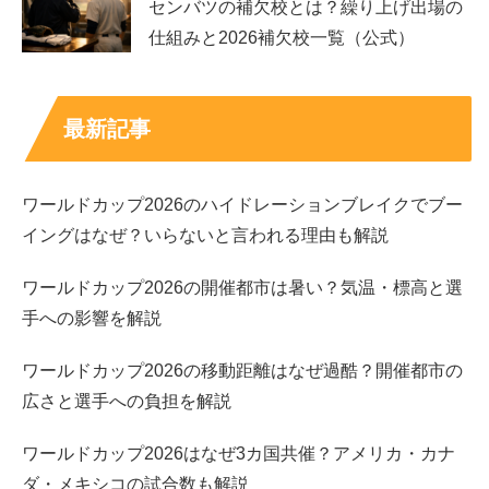
センバツの補欠校とは？繰り上げ出場の
仕組みと2026補欠校一覧（公式）
ドラマ出演は？「見たことある」を回収しやすい
作品
最新記事
ドラマは、映画よりも「どこかで見た」の回収がしやすい
です。出演歴としてよく名前が挙がるのは「中学聖日記」
ワールドカップ2026のハイドレーションブレイクでブー
など。朝ドラに出演経験があるとそこから知る人も増えや
イングはなぜ？いらないと言われる理由も解説
すく、作品をきっかけにファンが広がる傾向があります。
ワールドカップ2026の開催都市は暑い？気温・標高と選
ドラマは話数が多い分、最初は「この子がそうなの？」と
手への影響を解説
思うかもしれませんが、見続けると存在感がじわっと効い
ワールドカップ2026の移動距離はなぜ過酷？開催都市の
てくるタイプ。アウトランダーPHEVのCMで惹かれた人
広さと選手への負担を解説
は、
落ち着いた空気
が出る役どころから入るとハマりやす
いです。
ワールドカップ2026はなぜ3カ国共催？アメリカ・カナ
ダ・メキシコの試合数も解説