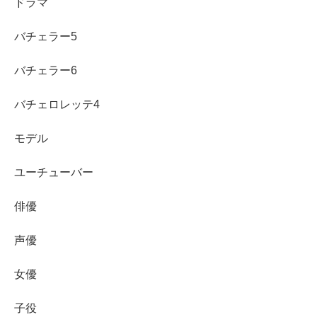
ドラマ
バチェラー5
バチェラー6
バチェロレッテ4
モデル
まとめ
ユーチューバー
俳優
三菱アウトランダーPHEVのCM「うっとりスタッ
フ」篇の女優は中田青渚さん
声優
読み方は「なかた せいな」
女優
プロフィールは兵庫県出身、身長165cm、アミュー
ズ所属
子役